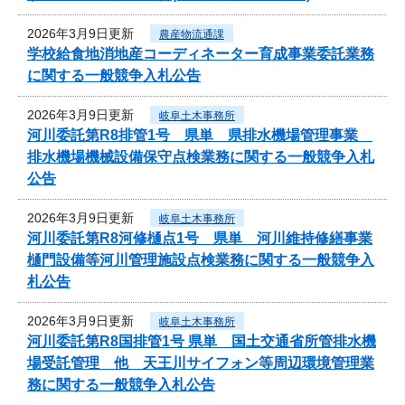
2026年3月9日更新
農産物流通課
学校給食地消地産コーディネーター育成事業委託業務
に関する一般競争入札公告
2026年3月9日更新
岐阜土木事務所
河川委託第R8排管1号 県単 県排水機場管理事業
排水機場機械設備保守点検業務に関する一般競争入札
公告
2026年3月9日更新
岐阜土木事務所
河川委託第R8河修樋点1号 県単 河川維持修繕事業
樋門設備等河川管理施設点検業務に関する一般競争入
札公告
2026年3月9日更新
岐阜土木事務所
河川委託第R8国排管1号 県単 国土交通省所管排水機
場受託管理 他 天王川サイフォン等周辺環境管理業
務に関する一般競争入札公告