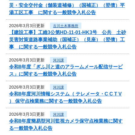
災・安全交付金（舗装道補修）（国補正）（翌債）平
湯工区工事 に関する一般競争入札公告
2026年3月3日更新
古川土木事務所
【建設工事】工維3公第HD-11-01-HK3号 公共 土砂
災害対策道路事業補助（国補正）（見座）（翌債）工
事 に関する一般競争入札公告
2026年3月3日更新
河川課
令和8年度「ぎふ川と道のアラームメール配信サービ
ス」に関する一般競争入札公告
2026年3月3日更新
河川課
令和8年度河川情報システム（ テレメータ・C C T V
） 保守点検業務に関する一般競争入札公告
2026年3月3日更新
河川課
令和8年度簡易型河川監視カメラ保守点検業務に関す
る一般競争入札公告