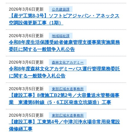
2026年3月6日更新
公共建築課
【産デ工第8-3号】ソフトピアジャパン・アネックス
空調設備更新工事（1期）
2026年3月6日更新
地域福祉課
令和8年度生活保護受給者健康管理支援事業実施業務
委託に関する一般競争入札公告
2026年3月6日更新
森林文化アカデミー
令和8年度森林文化アカデミーバス運行管理業務委託
に関する一般競争入札公告
2026年3月5日更新
東部広域水道事務所
【建設工事】8債施工B2第2号／大容量送水管整備事
業 東濃第6幹線（5・6工区発進立坑築造）工事
2026年3月5日更新
東部広域水道事務所
【建設工事】工東第4号／中津川浄水場非常用発電設
備修繕工事