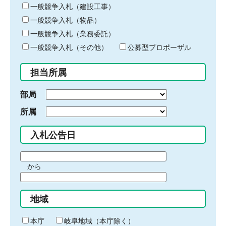
キ
一般競争入札（建設工事）
ー
一般競争入札（物品）
ワ
一般競争入札（業務委託）
ー
ド
一般競争入札（その他）
公募型プロポーザル
を
入
担当所属
力
部局
所属
入札公告日
期
から
間
期
の
間
始
地域
の
ま
終
り
わ
本庁
岐阜地域（本庁除く）