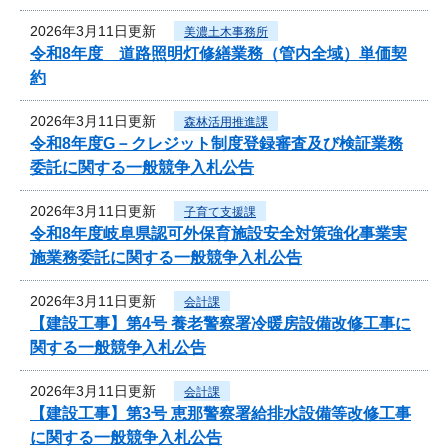
2026年3月11日更新
美濃土木事務所
令和8年度 道路照明灯修繕業務（管内全域）単価契
約
2026年3月11日更新
森林活用推進課
令和8年度G－クレジット制度登録審査及び検証業務
委託に関する一般競争入札公告
2026年3月11日更新
子育て支援課
令和8年度岐阜県認可外保育施設安全対策強化事業実
施業務委託に関する一般競争入札公告
2026年3月11日更新
会計課
【建設工事】第4号 養老警察署冷暖房設備改修工事に
関する一般競争入札公告
2026年3月11日更新
会計課
【建設工事】第3号 恵那警察署給排水設備等改修工事
に関する一般競争入札公告