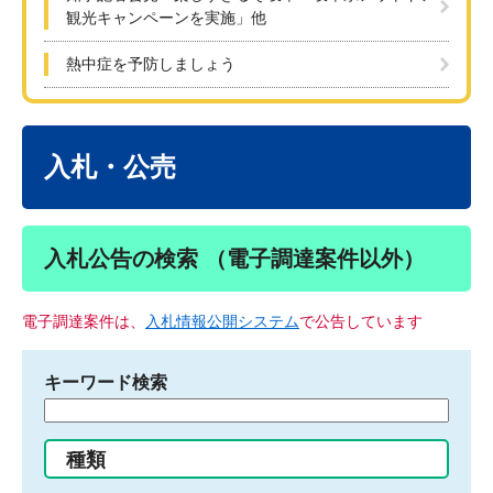
観光キャンペーンを実施」他
熱中症を予防しましょう
本
文
入札・公売
入札公告の検索 （電子調達案件以外）
電子調達案件は、
入札情報公開システム
で公告しています
キーワード検索
検
索
す
種類
る