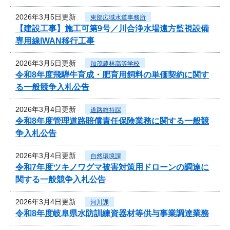
2026年3月5日更新
東部広域水道事務所
【建設工事】施工可第9号／川合浄水場遠方監視設備
専用線IWAN移行工事
2026年3月5日更新
加茂農林高等学校
令和8年度飛騨牛育成・肥育用飼料の単価契約に関す
る一般競争入札公告
2026年3月4日更新
道路維持課
令和8年度管理道路賠償責任保険業務に関する一般競
争入札公告
2026年3月4日更新
自然環境課
令和7年度ツキノワグマ被害対策用ドローンの調達に
関する一般競争入札公告
2026年3月4日更新
河川課
令和8年度岐阜県水防訓練資器材等供与事業調達業務