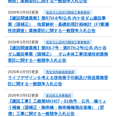
南部）業務委託に関する一般競争入札公告
2026年3月9日更新
長良川上流河川開発工事事務所
【建設関連業務】第R7H-6号/公共 内ケ谷ダム建設事
業（国補正） 地質解析・基礎処理計画検討（F7断層
性状調査）業務委託に関する一般競争入札公告
2026年3月9日更新
長良川上流河川開発工事事務所
【建設関連業務】第R8-7号・第R7H-2号/公共 内ケ谷
ダム建設事業（国補正） ダム本体工事現場技術業務
委託に関する一般競争入札公告
2026年3月9日更新
男女共同参画推進課
ライフデザインを考える啓発冊子印刷及び発送業務委
託に関する一般競争入札公告
2026年3月6日更新
多治見土木事務所
【建設工事】工維第MKH07－01他号 公共 橋りょ
う補修（国補正・御幸橋・御幸橋橋側歩道橋）（翌
債）工事に関する一般競争入札公告