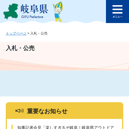
ペ
メ
このページの本文へ
ー
ニ
メ
ジ
ュ
ニ
の
ー
ュ
先
を
ー
頭
飛
トップページ
>
入札・公売
で
ば
す
し
入札・公売
。
て
本
文
へ
重要なお知らせ
知事記者会見「楽しすぎるぞ岐阜！岐阜県アウトドア