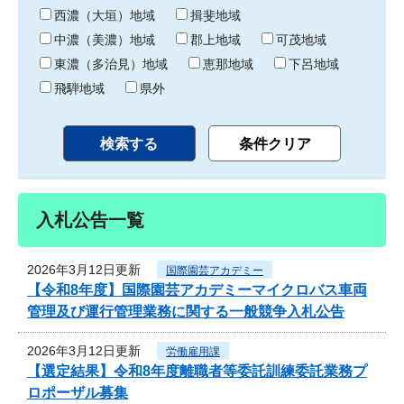
り
西濃（大垣）地域
揖斐地域
中濃（美濃）地域
郡上地域
可茂地域
東濃（多治見）地域
恵那地域
下呂地域
飛騨地域
県外
入札公告一覧
2026年3月12日更新
国際園芸アカデミー
【令和8年度】国際園芸アカデミーマイクロバス車両
管理及び運行管理業務に関する一般競争入札公告
2026年3月12日更新
労働雇用課
【選定結果】令和8年度離職者等委託訓練委託業務プ
ロポーザル募集