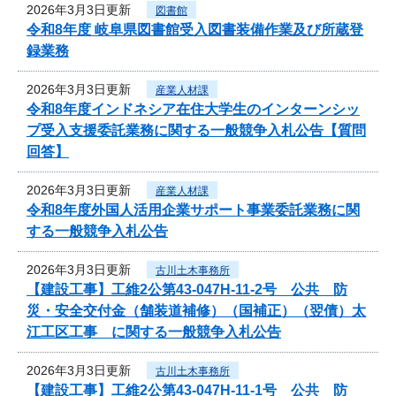
2026年3月3日更新
図書館
令和8年度 岐阜県図書館受入図書装備作業及び所蔵登
録業務
2026年3月3日更新
産業人材課
令和8年度インドネシア在住大学生のインターンシッ
プ受入支援委託業務に関する一般競争入札公告【質問
回答】
2026年3月3日更新
産業人材課
令和8年度外国人活用企業サポート事業委託業務に関
する一般競争入札公告
2026年3月3日更新
古川土木事務所
【建設工事】工維2公第43-047H-11-2号 公共 防
災・安全交付金（舗装道補修）（国補正）（翌債）太
江工区工事 に関する一般競争入札公告
2026年3月3日更新
古川土木事務所
【建設工事】工維2公第43-047H-11-1号 公共 防