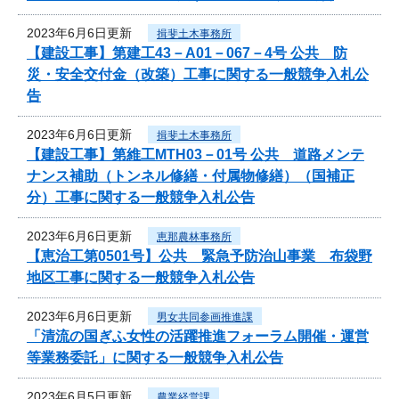
2023年6月6日更新
揖斐土木事務所
【建設工事】第建工43－A01－067－4号 公共 防
災・安全交付金（改築）工事に関する一般競争入札公
告
2023年6月6日更新
揖斐土木事務所
【建設工事】第維工MTH03－01号 公共 道路メンテ
ナンス補助（トンネル修繕・付属物修繕）（国補正
分）工事に関する一般競争入札公告
2023年6月6日更新
恵那農林事務所
【恵治工第0501号】公共 緊急予防治山事業 布袋野
地区工事に関する一般競争入札公告
2023年6月6日更新
男女共同参画推進課
「清流の国ぎふ女性の活躍推進フォーラム開催・運営
等業務委託」に関する一般競争入札公告
2023年6月5日更新
農業経営課