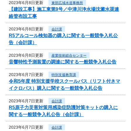
2023年6月8日更新
東部広域水道事務所
【建設工事】施工東第9号／中津川浄水場沈澱水渠連
絡管布設工事
2023年6月8日更新
会計課
R5アルコール検知器の購入に関する一般競争入札公
告（会計課）
2023年6月8日更新
産業技術総合センター
音響特性予測装置の調達に関する一般競争入札公告
2023年6月7日更新
特別支援教育課
令和5年度 特別支援学校スクールバス（リフト付きマ
イクロバス）購入に関する一般競争入札公告
2023年6月7日更新
会計課
R5原子力災害対策用感染症防護対策キットの購入に
関する一般競争入札公告（会計課）
2023年6月7日更新
会計課