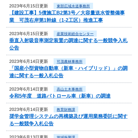
2023年6月15日更新
東部広域水道事務所
【建設工事】5債施工B2第3号／大容量送水管整備事
業 可茂右岸第1幹線（1-2工区）推進工事
2023年6月15日更新
産業技術総合センター
垂直入射吸音率測定装置の調達に関する一般競争入札
公告
2023年6月14日更新
可茂農林事務所
「国産小型貨物自動車（新車・ハイブリッド）」の調
達に関する一般入札公告
2023年6月14日更新
高山土木事務所
令和5年度 道路パトロール車（新車）の調達
2023年6月14日更新
教育財務課
奨学金管理システムの再構築及び運用業務委託に関す
る一般競争入札公告
2023年6月13日更新
地域振興課