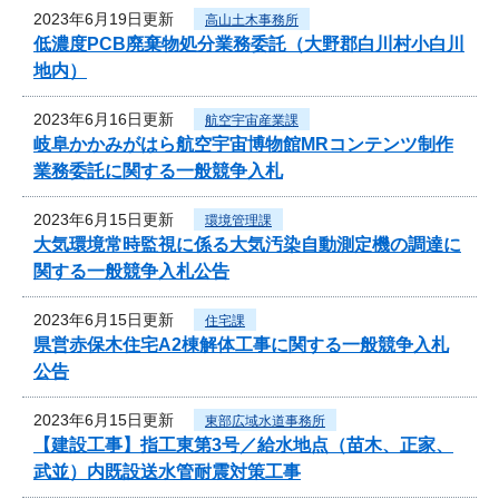
2023年6月19日更新
高山土木事務所
低濃度PCB廃棄物処分業務委託（大野郡白川村小白川
地内）
2023年6月16日更新
航空宇宙産業課
岐阜かかみがはら航空宇宙博物館MRコンテンツ制作
業務委託に関する一般競争入札
2023年6月15日更新
環境管理課
大気環境常時監視に係る大気汚染自動測定機の調達に
関する一般競争入札公告
2023年6月15日更新
住宅課
県営赤保木住宅A2棟解体工事に関する一般競争入札
公告
2023年6月15日更新
東部広域水道事務所
【建設工事】指工東第3号／給水地点（苗木、正家、
武並）内既設送水管耐震対策工事