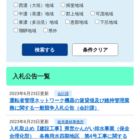
り
西濃（大垣）地域
揖斐地域
中濃（美濃）地域
郡上地域
可茂地域
東濃（多治見）地域
恵那地域
下呂地域
飛騨地域
県外
入札公告一覧
2023年6月23日更新
会計課
運転者管理ネットワーク機器の賃貸借及び維持管理業
務に関する一般競争入札公告（会計課）
2023年6月23日更新
岐阜農林事務所
入札取止め【建設工事】県営かんがい排水事業（保全
合理化型） 各務用水四期地区 第4号工事に関する