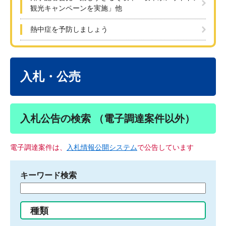
観光キャンペーンを実施」他
熱中症を予防しましょう
本
文
入札・公売
入札公告の検索 （電子調達案件以外）
電子調達案件は、
入札情報公開システム
で公告しています
キーワード検索
検
索
す
種類
る