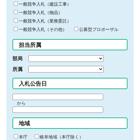
キ
一般競争入札（建設工事）
ー
一般競争入札（物品）
ワ
一般競争入札（業務委託）
ー
ド
一般競争入札（その他）
公募型プロポーザル
を
入
担当所属
力
部局
所属
入札公告日
期
から
間
期
の
間
始
地域
の
ま
終
り
わ
本庁
岐阜地域（本庁除く）