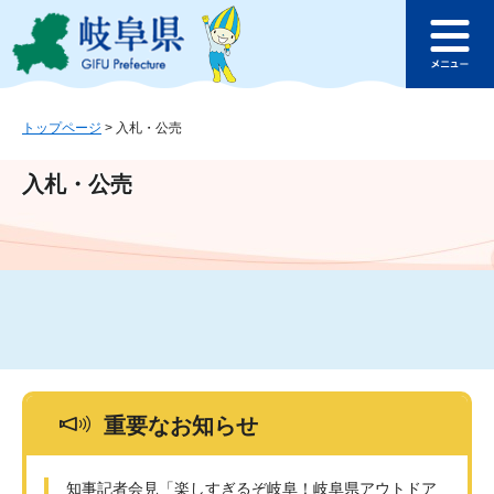
ペ
メ
このページの本文へ
ー
ニ
メ
ジ
ュ
ニ
の
ー
ュ
先
を
ー
頭
飛
トップページ
>
入札・公売
で
ば
す
し
入札・公売
。
て
本
文
へ
重要なお知らせ
知事記者会見「楽しすぎるぞ岐阜！岐阜県アウトドア