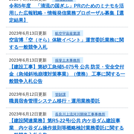
令和5年度 「清流の国ぎふ」PRのためのミナモを活
用した広報戦略・情報発信業務プロポーザル募集【選
定結果】
2023年6月13日更新
航空宇宙産業課
空宙博「空（そら）体験イベント」運営委託業務に関
する一般競争入札
2023年6月13日更新
揖斐土木事務所
【建設工事】第砂工急傾5-075号 公共 防災・安全交付
金（急傾斜地崩壊対策事業）（債務） 工事に関する一
般競争入札公告
2023年6月12日更新
管財課
職員宿舎管理システム移行・運用業務委託
2023年6月12日更新
長良川上流河川開発工事事務所
【建設関連業務】第R5-22号/公共 内ケ谷ダム建設事
業 内ケ谷ダム操作規則等概略検討業務委託に関する