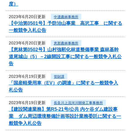
度）
2023年6月20日更新
中濃農林事務所
【中治第0501号】予防治山事業 高沢工事 に関する
一般競争入札公告
2023年6月20日更新
恵那農林事務所
【恵林第0502号】山村強靭化林道整備事業 森林基幹
道尾城山（5）－2線開設工事に関する一般競争入札公
告
2023年6月19日更新
管財課
「国産軽乗用車（EV）の調達」に関する一般競争入
札公告
2023年6月19日更新
長良川上流河川開発工事事務所
【建設関連業務】第R5-21号/公共 内ケ谷ダム建設事
業 ダム周辺環境整備計画等設計業務委託に関する一
般競争入札公告