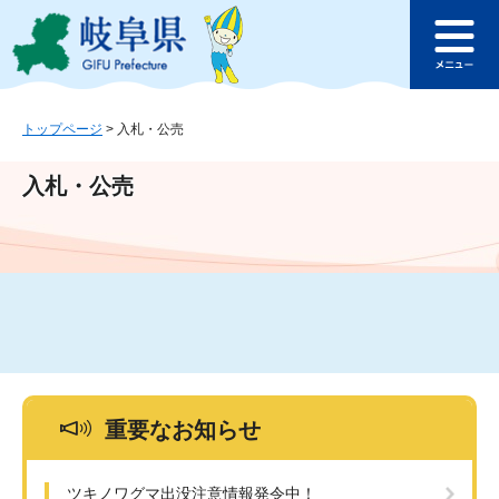
ペ
メ
このページの本文へ
ー
ニ
メ
ジ
ュ
ニ
の
ー
ュ
先
を
ー
頭
飛
トップページ
>
入札・公売
で
ば
す
し
入札・公売
。
て
本
文
へ
重要なお知らせ
ツキノワグマ出没注意情報発令中！