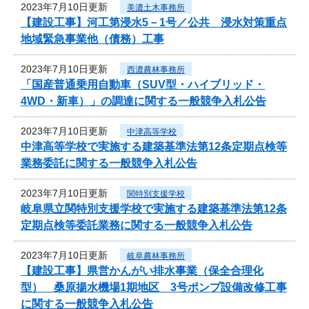
2023年7月10日更新
美濃土木事務所
【建設工事】河工第浸水5－1号／公共 浸水対策重点
地域緊急事業他（債務）工事
2023年7月10日更新
西濃農林事務所
「国産普通乗用自動車（SUV型・ハイブリッド・
4WD・新車）」の調達に関する一般競争入札公告
2023年7月10日更新
中津高等学校
中津高等学校で実施する建築基準法第12条定期点検等
業務委託に関する一般競争入札公告
2023年7月10日更新
関特別支援学校
岐阜県立関特別支援学校で実施する建築基準法第12条
定期点検等委託業務に関する一般競争入札公告
2023年7月10日更新
岐阜農林事務所
【建設工事】県営かんがい排水事業（保全合理化
型） 桑原揚水機場1期地区 3号ポンプ設備改修工事
に関する一般競争入札公告