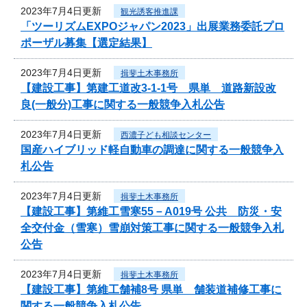
2023年7月4日更新
観光誘客推進課
「ツーリズムEXPOジャパン2023」出展業務委託プロ
ポーザル募集【選定結果】
2023年7月4日更新
揖斐土木事務所
【建設工事】第建工道改3-1-1号 県単 道路新設改
良(一般分)工事に関する一般競争入札公告
2023年7月4日更新
西濃子ども相談センター
国産ハイブリッド軽自動車の調達に関する一般競争入
札公告
2023年7月4日更新
揖斐土木事務所
【建設工事】第維工雪寒55－A019号 公共 防災・安
全交付金（雪寒）雪崩対策工事に関する一般競争入札
公告
2023年7月4日更新
揖斐土木事務所
【建設工事】第維工舗補8号 県単 舗装道補修工事に
関する一般競争入札公告