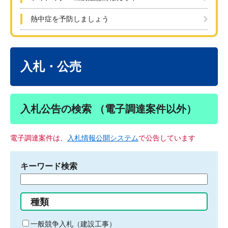
熱中症を予防しましょう
本
文
入札・公売
入札公告の検索 （電子調達案件以外）
電子調達案件は、
入札情報公開システム
で公告しています
キーワード検索
検
索
す
種類
る
キ
一般競争入札（建設工事）