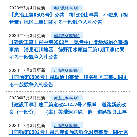
2023年7月4日更新
恵那農林事務所
【恵治工第0503号】公共 復旧治山事業 小郷東（担
音堂）地区工事に関する一般競争入札公告
2023年7月3日更新
飛騨農林事務所
【建設工事】飛中第0502号 県営中山間地域総合整備
事業 清見荘川地区 徳野用水頭首工第1期工事に関
する一般競争入札公告
2023年7月3日更新
西濃農林事務所
【西治第0506号】県単治山事業 滝谷地区工事に関す
る一般競争入札公告
2023年7月3日更新
美濃土木事務所
【建設工事】建工第道改4-14-2号／県単 道路新設改
良（一般分） （主）美濃洞戸線 他 道路改良工事
2023年7月3日更新
西濃農林事務所
【西強第0502号】県営農道施設強化対策事業 関ケ原