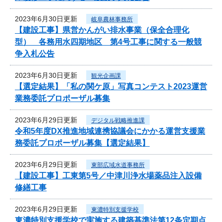
2023年6月30日更新
岐阜農林事務所
【建設工事】県営かんがい排水事業（保全合理化
型） 各務用水四期地区 第4号工事に関する一般競
争入札公告
2023年6月30日更新
観光企画課
【選定結果】「私の関ケ原」写真コンテスト2023運営
業務委託プロポーザル募集
2023年6月29日更新
デジタル戦略推進課
令和5年度DX推進地域連携協議会にかかる運営支援業
務委託プロポーザル募集【選定結果】
2023年6月29日更新
東部広域水道事務所
【建設工事】工東第5号／中津川浄水場薬品注入設備
修繕工事
2023年6月29日更新
東濃特別支援学校
東濃特別支援学校で実施する建築基準法第12条定期点