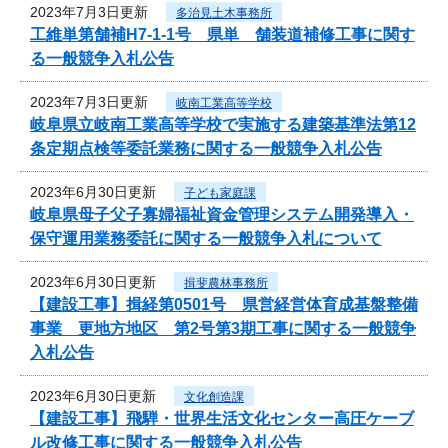
2023年7月3日更新
多治見土木事務所
工維単第舗補H7-1-1号 県単 舗装道補修工事に関す
る一般競争入札公告
2023年7月3日更新
岐南工業高等学校
岐阜県立岐南工業高等学校で実施する建築基準法第12
条定期点検等委託業務に関する一般競争入札公告
2023年6月30日更新
子ども家庭課
岐阜県母子父子寡婦福祉資金管理システム開発導入・
保守運用業務委託に関する一般競争入札について
2023年6月30日更新
揖斐農林事務所
【建設工事】揖経第0501号 県営経営体育成基盤整備
事業 更地方地区 第2号第3期工事に関する一般競争
入札公告
2023年6月30日更新
文化創造課
【建設工事】飛騨・世界生活文化センター高圧ケーブ
ル改修工事に関する一般競争入札公告