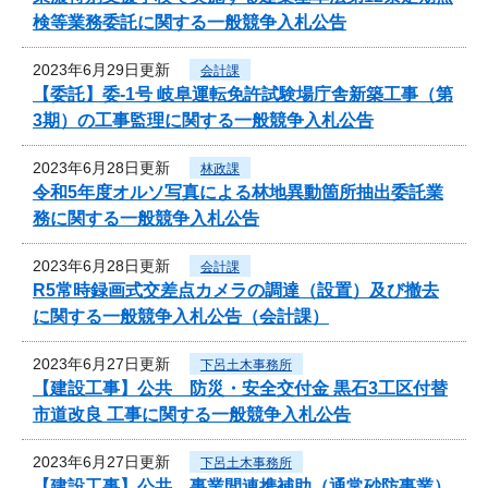
検等業務委託に関する一般競争入札公告
2023年6月29日更新
会計課
【委託】委-1号 岐阜運転免許試験場庁舎新築工事（第
3期）の工事監理に関する一般競争入札公告
2023年6月28日更新
林政課
令和5年度オルソ写真による林地異動箇所抽出委託業
務に関する一般競争入札公告
2023年6月28日更新
会計課
R5常時録画式交差点カメラの調達（設置）及び撤去
に関する一般競争入札公告（会計課）
2023年6月27日更新
下呂土木事務所
【建設工事】公共 防災・安全交付金 黒石3工区付替
市道改良 工事に関する一般競争入札公告
2023年6月27日更新
下呂土木事務所
【建設工事】公共 事業間連携補助（通常砂防事業）