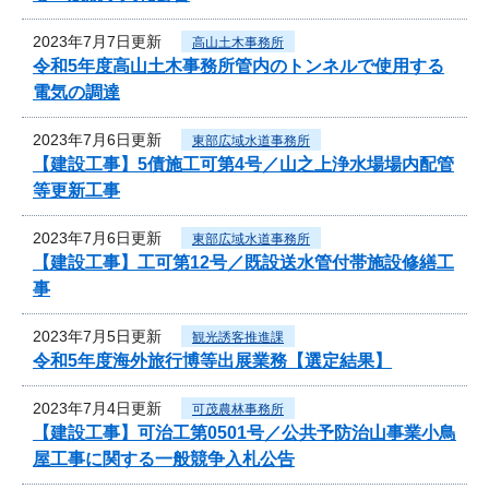
2023年7月7日更新
高山土木事務所
令和5年度高山土木事務所管内のトンネルで使用する
電気の調達
2023年7月6日更新
東部広域水道事務所
【建設工事】5債施工可第4号／山之上浄水場場内配管
等更新工事
2023年7月6日更新
東部広域水道事務所
【建設工事】工可第12号／既設送水管付帯施設修繕工
事
2023年7月5日更新
観光誘客推進課
令和5年度海外旅行博等出展業務【選定結果】
2023年7月4日更新
可茂農林事務所
【建設工事】可治工第0501号／公共予防治山事業小鳥
屋工事に関する一般競争入札公告