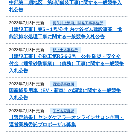
中部第二期地区 第5期舗装工事に関する一般競争入
札公告
2023年7月3日更新
長良川上流河川開発工事事務所
【建設工事】第5－1号/公共 内ケ谷ダム建設事業 戈
熊沢排水処理工事に関する一般競争入札公告
2023年7月3日更新
郡上土木事務所
【建設工事】公砂工第R5-6-2号 公共 防災・安全交
付金（通常砂防事業）（債務）工事に関する一般競争
入札公告
2023年7月3日更新
西濃県事務所
国産軽乗用車（EV・新車）の調達に関する一般競争
入札公告
2023年7月3日更新
子ども家庭課
【選定結果】ヤングケアラ―オンラインサロン企画・
運営業務委託プロポーザル募集