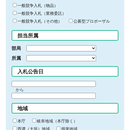
ー
一般競争入札（物品）
ワ
一般競争入札（業務委託）
ー
ド
一般競争入札（その他）
公募型プロポーザル
を
入
担当所属
力
部局
所属
入札公告日
期
から
間
期
の
間
始
地域
の
ま
終
り
わ
本庁
岐阜地域（本庁除く）
り
西濃（大垣）地域
揖斐地域