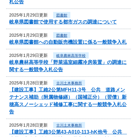
札公告
2025年1月29日更新
図書館
岐阜県図書館で使用する都市ガスの調達について
2025年1月29日更新
図書館
岐阜県図書館への自動販売機設置に係る一般競争入札
2025年1月29日更新
岐阜農林高等学校
岐阜農林高等学校「野菜温室細霧冷房装置」の調達に
関する一般競争入札公告
2025年1月28日更新
古川土木事務所
【建設工事】工維2公第MFH11-3号 公共 道路メン
テナンス補助（附属物修繕）（国補正分）（翌債）新
穂高スノーシェッド補修工事に関する一般競争入札公
告
2025年1月28日更新
古川土木事務所
【建設工事】工維3公第43-A010-113-hK他号 公共