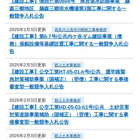
【建設工事】債西た第0604号 県営湛水防除事業 鵜
森三郷地区 鵜森三郷排水機場第3期工事に関する一
般競争入札公告
2025年2月3日更新
長良川上流河川開発工事事務所
【建設工事】第6-7号/公共内ケ谷ダム建設事業（債
務）係船設備等基礎設置工事に関する一般競争入札公
告
2025年2月3日更新
郡上土木事務所
【建設工事】公交工第HT-05-01-h号/公共 通学路緊
急対策補助事業（国補正）（翌債）工事に関する事後
審査型一般競争入札公告
2025年2月3日更新
郡上土木事務所
【建設工事】公交工第HD-05-03-h1号/公共 土砂災害
対策道路事業補助（国補正）（翌債）工事に関する事
後審査型一般競争入札公告
2025年2月3日更新
郡上土木事務所