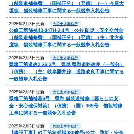
（舗装道補修費）（国補正分）（翌債）（一）今尾大
垣線 舗装補修工事に関する一般競争入札公告
2025年2月3日更新
大垣土木事務所
公維工第舗補43-047H-2-1号 公共 防災・安全交付金
（舗装道補修費）（国補正分）（翌債）（主）北方多
度線 舗装補修工事に関する一般競争入札公告
2025年2月3日更新
大垣土木事務所
県建工第道改2-26-3号 県単 県単道路改良（一般分）
（債務） （主）岐阜垂井線 道路改良工事に関する
一般競争入札公告
2025年2月3日更新
大垣土木事務所
県維工第舗補暮6号 県単 舗装道補修（暮らしの安
全・安心確保対策）（債務）（国）365号 舗装補修
工事に関する一般競争入札公告
2025年2月3日更新
美濃土木事務所
【建設工事】砂工第急傾補080他号/公共 防災・安全