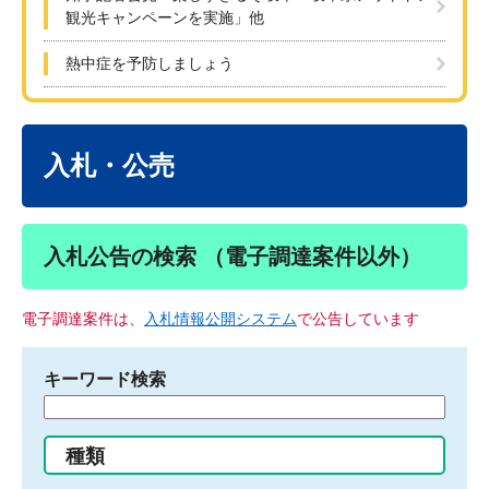
観光キャンペーンを実施」他
熱中症を予防しましょう
本
文
入札・公売
入札公告の検索 （電子調達案件以外）
電子調達案件は、
入札情報公開システム
で公告しています
キーワード検索
検
索
す
種類
る