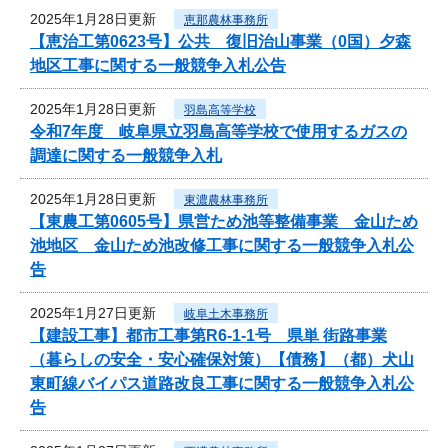
2025年1月28日更新
恵那農林事務所
【恵治工第0623号】公共 復旧治山事業（0国）夕森
地区工事に関する一般競争入札公告
2025年1月28日更新
羽島高等学校
令和7年度 岐阜県立羽島高等学校で使用するガスの
調達に関する一般競争入札
2025年1月28日更新
東濃農林事務所
【東農工第0605号】県営ため池等整備事業 金山ため
池地区 金山ため池改修工事に関する一般競争入札公
告
2025年1月27日更新
岐阜土木事務所
【建設工事】都市工事第R6-1-1号 県単 街路事業
（暮らしの安全・安心確保対策）【債務】（都）犬山
東町線バイパス道路改良工事に関する一般競争入札公
告