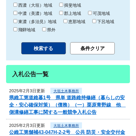
り
西濃（大垣）地域
揖斐地域
中濃（美濃）地域
郡上地域
可茂地域
東濃（多治見）地域
恵那地域
下呂地域
飛騨地域
県外
入札公告一覧
2025年2月3日更新
大垣土木事務所
県維工第道維暮1号 県単 道路維持修繕（暮らしの安
全・安心確保対策）（債務）（一）栗原青野線 他
側溝修繕工事に関する一般競争入札公告
2025年2月3日更新
大垣土木事務所
公維工第舗補43-047H-2-2号 公共 防災・安全交付金