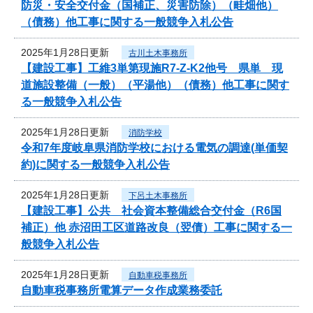
防災・安全交付金（国補正、災害防除）（畦畑他）
（債務）他工事に関する一般競争入札公告
2025年1月28日更新
古川土木事務所
【建設工事】工維3単第現施R7-Z-K2他号 県単 現
道施設整備（一般）（平湯他）（債務）他工事に関す
る一般競争入札公告
2025年1月28日更新
消防学校
令和7年度岐阜県消防学校における電気の調達(単価契
約)に関する一般競争入札公告
2025年1月28日更新
下呂土木事務所
【建設工事】公共 社会資本整備総合交付金（R6国
補正）他 赤沼田工区道路改良（翌債）工事に関する一
般競争入札公告
2025年1月28日更新
自動車税事務所
自動車税事務所電算データ作成業務委託