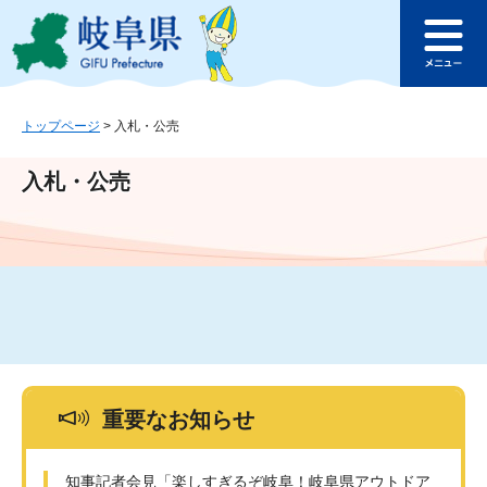
ペ
メ
このページの本文へ
ー
ニ
メ
ジ
ュ
ニ
の
ー
ュ
先
を
ー
頭
飛
トップページ
>
入札・公売
で
ば
す
し
入札・公売
。
て
本
文
へ
重要なお知らせ
知事記者会見「楽しすぎるぞ岐阜！岐阜県アウトドア