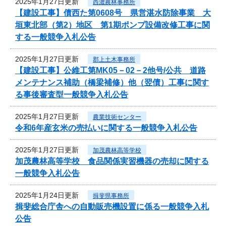
2025年1月27日更新
西濃農林事務所
【建設工事】債西た第0608号 県営湛水防除事業 大
垣東北部（第2）地区 第1期ポンプ設備改修工事に関
する一般競争入札公告
2025年1月27日更新
郡上土木事務所
【建設工事】公維工第MK05－02－2他号/公共 道路
メンテナンス補助（橋梁補修）他（翌債）工事に関す
る事後審査型一般競争入札公告
2025年1月27日更新
農業技術センター
令和6年産玄米の売払いに関する一般競争入札公告
2025年1月27日更新
加茂農林高等学校
加茂農林高等学校 食品関係実習機器の売却に関する
一般競争入札公告
2025年1月24日更新
揖斐県事務所
揖斐総合庁舎への自動販売機設置に係る一般競争入札
公告