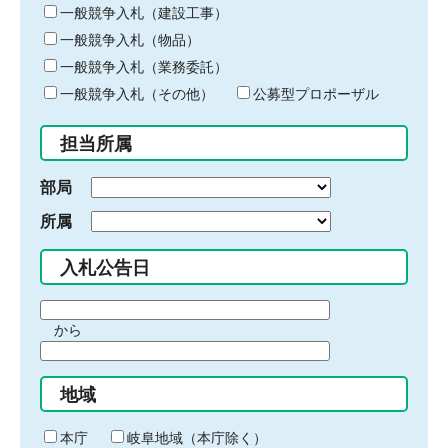
キ
一般競争入札（建設工事）
ー
一般競争入札（物品）
ワ
一般競争入札（業務委託）
ー
ド
一般競争入札（その他）
公募型プロポーザル
を
入
担当所属
力
部局
所属
入札公告日
期
から
間
期
の
間
始
地域
の
ま
終
り
わ
本庁
岐阜地域（本庁除く）