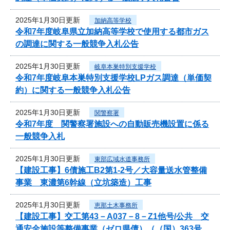
2025年1月30日更新
加納高等学校
令和7年度岐阜県立加納高等学校で使用する都市ガス
の調達に関する一般競争入札公告
2025年1月30日更新
岐阜本巣特別支援学校
令和7年度岐阜本巣特別支援学校LPガス調達（単価契
約）に関する一般競争入札公告
2025年1月30日更新
関警察署
令和7年度 関警察署施設への自動販売機設置に係る
一般競争入札
2025年1月30日更新
東部広域水道事務所
【建設工事】6債施工B2第1-2号／大容量送水管整備
事業 東濃第6幹線（立坑築造）工事
2025年1月30日更新
恵那土木事務所
【建設工事】交工第43－A037－8－Z1他号/公共 交
通安全施設等整備事業（ゼロ県債）（（国）363号