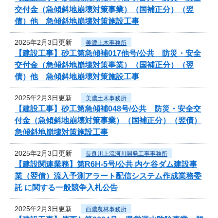
交付金（急傾斜地崩壊対策事業）（国補正分）（翌
債）他 急傾斜地崩壊対策施設工事
2025年2月3日更新
美濃土木事務所
【建設工事】砂工第急傾補017他号/公共 防災・安全
交付金（急傾斜地崩壊対策事業）（国補正分）（翌
債）他 急傾斜地崩壊対策施設工事
2025年2月3日更新
美濃土木事務所
【建設工事】砂工第急傾補048号/公共 防災・安全交
付金（急傾斜地崩壊対策事業）（国補正分）（翌債）
急傾斜地崩壊対策施設工事
2025年2月3日更新
長良川上流河川開発工事事務所
【建設関連業務】第R6H-5号/公共 内ケ谷ダム建設事
業（翌債）流入予測アラート配信システム作成業務委
託 に関する一般競争入札公告
2025年2月3日更新
西濃農林事務所