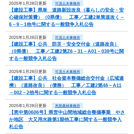
2025年1月28日更新
可茂土木事務所
【建設工事】県単 道路新設改良（暮らしの安全・安
心確保対策費）（0県債） 工事／工建2単第道改く－
6－9－1他号に関する一般競争入札公告
2025年1月28日更新
可茂土木事務所
【建設工事】公共 防災・安全交付金（道路改良）
（0県債） 工事／工建2第Z6－31－A01－039号に関
する一般競争入札公告
2025年1月28日更新
可茂土木事務所
【建設工事】公共 社会資本整備総合交付金（広域連
携）（道路改良）（債務） 工事／工建2第46－A11
－002－2他号に関する一般競争入札公告
2025年1月28日更新
恵那農林事務所
【恵中第0606号】県営中山間地域総合整備事業 やさ
か地区 大又用水路第1期他工事に関する一般競争入
札公告