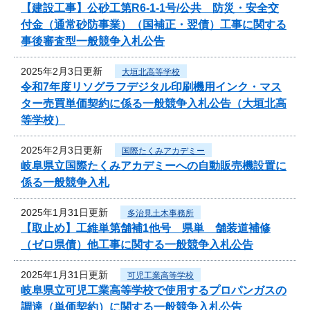
【建設工事】公砂工第R6-1-1号/公共 防災・安全交
付金（通常砂防事業）（国補正・翌債）工事に関する
事後審査型一般競争入札公告
2025年2月3日更新
大垣北高等学校
令和7年度リソグラフデジタル印刷機用インク・マス
ター売買単価契約に係る一般競争入札公告（大垣北高
等学校）
2025年2月3日更新
国際たくみアカデミー
岐阜県立国際たくみアカデミーへの自動販売機設置に
係る一般競争入札
2025年1月31日更新
多治見土木事務所
【取止め】工維単第舗補1他号 県単 舗装道補修
（ゼロ県債）他工事に関する一般競争入札公告
2025年1月31日更新
可児工業高等学校
岐阜県立可児工業高等学校で使用するプロパンガスの
調達（単価契約）に関する一般競争入札公告