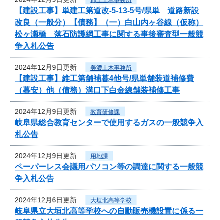
【建設工事】単建工第道改-5-13-5号/県単 道路新設
改良（一般分）【債務】（一）白山内ヶ谷線（仮称）
松ヶ瀬橋 落石防護網工事に関する事後審査型一般競
争入札公告
2024年12月9日更新
美濃土木事務所
【建設工事】維工第舗補暮4他号/県単舗装道補修費
（暮安）他（債務）溝口下白金線舗装補修工事
2024年12月9日更新
教育研修課
岐阜県総合教育センターで使用するガスの一般競争入
札公告
2024年12月9日更新
用地課
ペーパーレス会議用パソコン等の調達に関する一般競
争入札公告
2024年12月6日更新
大垣北高等学校
岐阜県立大垣北高等学校への自動販売機設置に係る一