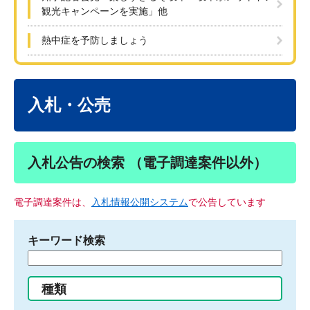
観光キャンペーンを実施」他
熱中症を予防しましょう
本
文
入札・公売
入札公告の検索 （電子調達案件以外）
電子調達案件は、
入札情報公開システム
で公告しています
キーワード検索
検
索
す
種類
る