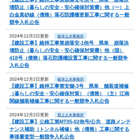
壊防止（暮らしの安全・安心確保対策費）他（一）上
白金真砂線（債務）落石防護柵更新工事に関する一般
競争入札公告
2024年12月2日更新
岐阜土木事務所
【建設工事】維持工事第崩落安-1他号 県単 崩落決
壊防止（暮らしの安全・安心確保対策費）他（国）
418号（債務）落石防護柵設置工事に関する一般競争
入札公告
2024年12月2日更新
岐阜土木事務所
【建設工事】維持工事第安舗-3号 県単 舗装道補修
（暮らしの安全・安心確保対策）（債務）（主）江南
関線舗装補修工事に関する一般競争入札公告
2024年12月2日更新
郡上土木事務所
【建設工事】公維工第MT05-02他号/公共 道路メンテ
ナンス補助（トンネル補修）他（債務）工事に関する
事後審査型一般競争入札公告