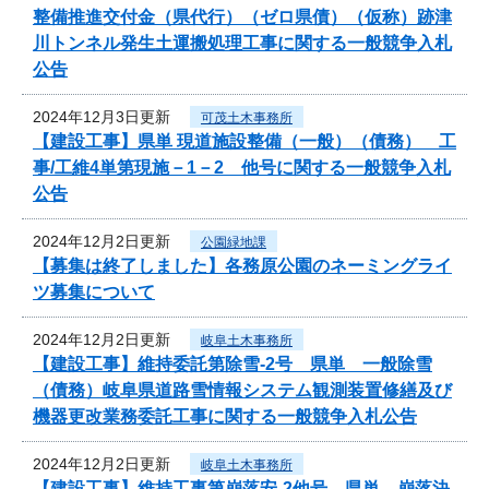
整備推進交付金（県代行）（ゼロ県債）（仮称）跡津
川トンネル発生土運搬処理工事に関する一般競争入札
公告
2024年12月3日更新
可茂土木事務所
【建設工事】県単 現道施設整備（一般）（債務） 工
事/工維4単第現施－1－2 他号に関する一般競争入札
公告
2024年12月2日更新
公園緑地課
【募集は終了しました】各務原公園のネーミングライ
ツ募集について
2024年12月2日更新
岐阜土木事務所
【建設工事】維持委託第除雪-2号 県単 一般除雪
（債務）岐阜県道路雪情報システム観測装置修繕及び
機器更改業務委託工事に関する一般競争入札公告
2024年12月2日更新
岐阜土木事務所
【建設工事】維持工事第崩落安-2他号 県単 崩落決