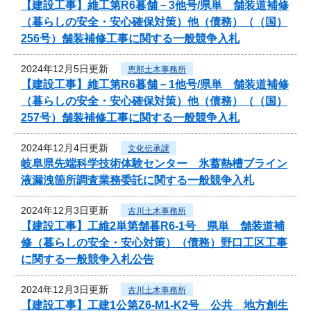
【建設工事】維工第R6暮舗－3他号/県単 舗装道補修
（暮らしの安全・安心確保対策）他（債務）（（国）
256号）舗装補修工事に関する一般競争入札
2024年12月5日更新
恵那土木事務所
【建設工事】維工第R6暮舗－1他号/県単 舗装道補修
（暮らしの安全・安心確保対策）他（債務）（（国）
257号）舗装補修工事に関する一般競争入札
2024年12月4日更新
文化伝承課
岐阜県先端科学技術体験センター 氷蓄熱槽ブライン
液漏洩箇所調査業務委託に関する一般競争入札
2024年12月3日更新
古川土木事務所
【建設工事】工維2単第舗暮R6-1号 県単 舗装道補
修（暮らしの安全・安心対策）（債務）野口工区工事
に関する一般競争入札公告
2024年12月3日更新
古川土木事務所
【建設工事】工建1公第Z6-M1-K2号 公共 地方創生