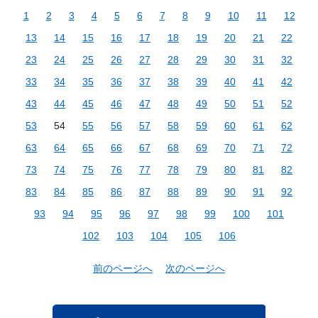
1
2
3
4
5
6
7
8
9
10
11
12
13
14
15
16
17
18
19
20
21
22
23
24
25
26
27
28
29
30
31
32
33
34
35
36
37
38
39
40
41
42
43
44
45
46
47
48
49
50
51
52
53
54
55
56
57
58
59
60
61
62
63
64
65
66
67
68
69
70
71
72
73
74
75
76
77
78
79
80
81
82
83
84
85
86
87
88
89
90
91
92
93
94
95
96
97
98
99
100
101
102
103
104
105
106
前のページへ
次のページへ