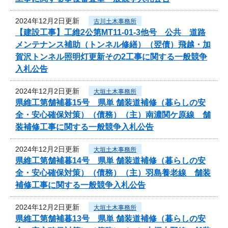
2024年12月2日更新
古川土木事務所
【建設工事】工維2公第MT11-01-3他号 公共 道路
メンテナンス補助（トンネル修繕）（翌債）飛越・加
賀沢トンネル照明灯更新その2工事に関する一般競争
入札公告
2024年12月2日更新
大垣土木事務所
県維工第舗補暮15号 県単 舗装道補修（暮らしの安
全・安心確保対策）（債務）（主）南濃関ケ原線 舗
装補修工事に関する一般競争入札公告
2024年12月2日更新
大垣土木事務所
県維工第舗補暮14号 県単 舗装道補修（暮らしの安
全・安心確保対策）（債務）（主）羽島養老線 舗装
補修工事に関する一般競争入札公告
2024年12月2日更新
大垣土木事務所
県維工第舗補暮13号 県単 舗装道補修（暮らしの安