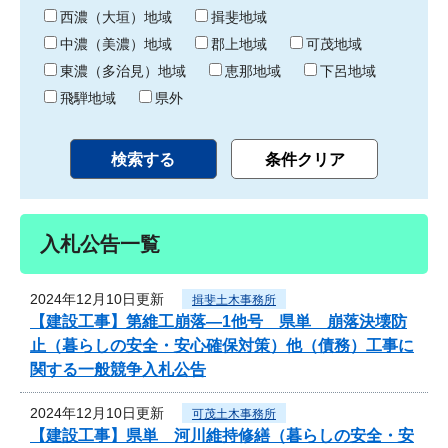
り
西濃（大垣）地域
揖斐地域
中濃（美濃）地域
郡上地域
可茂地域
東濃（多治見）地域
恵那地域
下呂地域
飛騨地域
県外
入札公告一覧
2024年12月10日更新
揖斐土木事務所
【建設工事】第維工崩落―1他号 県単 崩落決壊防
止（暮らしの安全・安心確保対策）他（債務）工事に
関する一般競争入札公告
2024年12月10日更新
可茂土木事務所
【建設工事】県単 河川維持修繕（暮らしの安全・安