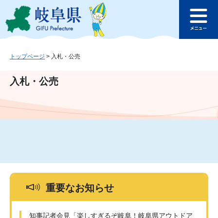
ペ
メ
このページの本文へ
ー
ニ
メ
ジ
ュ
ニ
の
ー
ュ
先
を
ー
頭
飛
トップページ
>
入札・公売
で
ば
す
し
入札・公売
。
て
本
文
へ
重要なお知らせ
知事記者会見「楽しすぎるぞ岐阜！岐阜県アウトドア