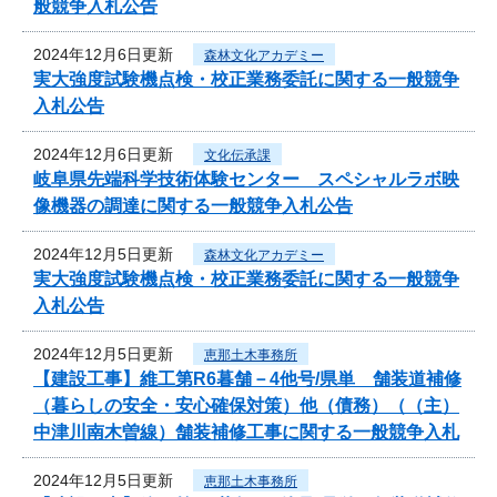
般競争入札公告
2024年12月6日更新
森林文化アカデミー
実大強度試験機点検・校正業務委託に関する一般競争
入札公告
2024年12月6日更新
文化伝承課
岐阜県先端科学技術体験センター スペシャルラボ映
像機器の調達に関する一般競争入札公告
2024年12月5日更新
森林文化アカデミー
実大強度試験機点検・校正業務委託に関する一般競争
入札公告
2024年12月5日更新
恵那土木事務所
【建設工事】維工第R6暮舗－4他号/県単 舗装道補修
（暮らしの安全・安心確保対策）他（債務）（（主）
中津川南木曽線）舗装補修工事に関する一般競争入札
2024年12月5日更新
恵那土木事務所