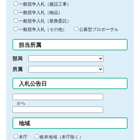
キ
一般競争入札（建設工事）
ー
一般競争入札（物品）
ワ
一般競争入札（業務委託）
ー
ド
一般競争入札（その他）
公募型プロポーザル
を
入
担当所属
力
部局
所属
入札公告日
期
から
間
期
の
間
始
地域
の
ま
終
り
わ
本庁
岐阜地域（本庁除く）