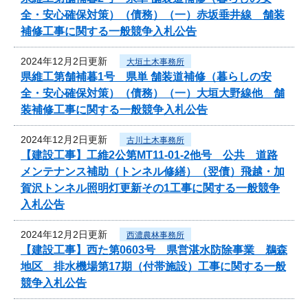
全・安心確保対策）（債務）（一）赤坂垂井線 舗装
補修工事に関する一般競争入札公告
2024年12月2日更新
大垣土木事務所
県維工第舗補暮1号 県単 舗装道補修（暮らしの安
全・安心確保対策）（債務）（一）大垣大野線他 舗
装補修工事に関する一般競争入札公告
2024年12月2日更新
古川土木事務所
【建設工事】工維2公第MT11-01-2他号 公共 道路
メンテナンス補助（トンネル修繕）（翌債）飛越・加
賀沢トンネル照明灯更新その1工事に関する一般競争
入札公告
2024年12月2日更新
西濃農林事務所
【建設工事】西た第0603号 県営湛水防除事業 鵜森
地区 排水機場第17期（付帯施設）工事に関する一般
競争入札公告