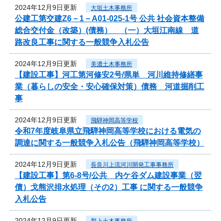
2024年12月9日更新
大垣土木事務所
公建工第交建Z6－1－A01-025-1号 公共 社会資本整備
総合交付金（改築）(債務） （一）大垣江南線 道
路改良工事に関する一般競争入札公告
2024年12月9日更新
美濃土木事務所
【建設工事】河工第河修安2号/県単 河川維持修繕事
業（暮らしの安全・安心確保対策）債務 河道掘削工
事
2024年12月9日更新
飛騨神岡高等学校
令和7年度岐阜県立飛騨神岡高等学校における電気の
調達に関する一般競争入札公告（飛騨神岡高等学校）
2024年12月9日更新
長良川上流河川開発工事事務所
【建設工事】第6-8号/公共 内ケ谷ダム建設事業（翌
債）戈熊沢排水処理（その2）工事 に関する一般競争
入札公告
2024年12月9日更新
郡上土木事務所