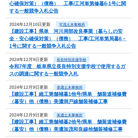
心確保対策）（債務） 工事/工河単第修暮6-1号に関
する一般競争入札公告
2024年12月10日更新
可茂土木事務所
【建設工事】県単 河川局部改良事業（暮らしの安
全・安心確保対策）（債務） 工事/工河単第局暮6－
1号に関する一般競争入札公告
2024年12月9日更新
長良特別支援学校
令和7年度 岐阜県立長良特別支援学校で使用するガ
スの調達に関する一般競争入札
2024年12月9日更新
美濃土木事務所
【建設工事】維工第舗補暮1他号/県単 舗装道補修費
（暮安）他（債務）美濃洞戸線舗装補修工事
2024年12月9日更新
美濃土木事務所
【建設工事】維工第舗補暮2他号/県単 舗装道補修費
（暮安）他（債務）美濃加茂和良線他舗装補修工事