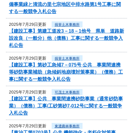
備事業緑と清流の里七宗地区中排水路第1号工事に関
する一般競争入札公告
2025年7月29日更新
揖斐土木事務所
【建設工事】第建工道改3－18－1他号 県単 道路新
設改良（一般分）他（債務）工事に関する一般競争入
札公告
2025年7月29日更新
揖斐土木事務所
【建設工事】第砂工急傾7－075号 公共 事業間連携
等砂防事業補助（急傾斜地崩壊対策事業）（債務）工
事に関する一般競争入札公告
2025年7月29日更新
可茂土木事務所
【建設工事】公共 事業間連携砂防事業（通常砂防事
業）（債務）工事/工砂第砂7-012号に関する一般競争
入札公告
2025年7月29日更新
東濃農林事務所
【東治工第0702号】公共 機能強化・老朽化対策事