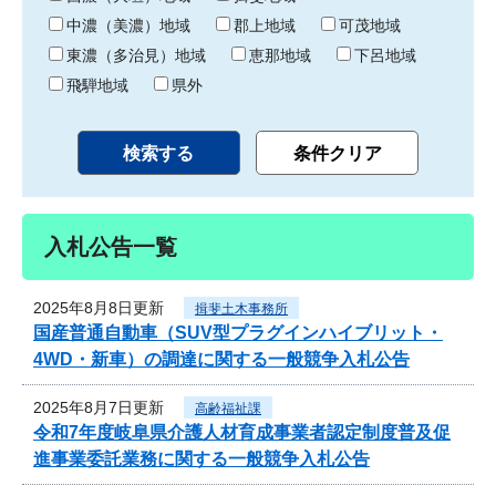
中濃（美濃）地域
郡上地域
可茂地域
東濃（多治見）地域
恵那地域
下呂地域
飛騨地域
県外
入札公告一覧
2025年8月8日更新
揖斐土木事務所
国産普通自動車（SUV型プラグインハイブリット・
4WD・新車）の調達に関する一般競争入札公告
2025年8月7日更新
高齢福祉課
令和7年度岐阜県介護人材育成事業者認定制度普及促
進事業委託業務に関する一般競争入札公告