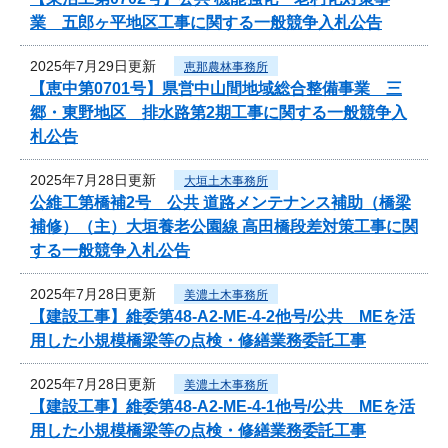
業 五郎ヶ平地区工事に関する一般競争入札公告
2025年7月29日更新
恵那農林事務所
【恵中第0701号】県営中山間地域総合整備事業 三
郷・東野地区 排水路第2期工事に関する一般競争入
札公告
2025年7月28日更新
大垣土木事務所
公維工第橋補2号 公共 道路メンテナンス補助（橋梁
補修）（主）大垣養老公園線 高田橋段差対策工事に関
する一般競争入札公告
2025年7月28日更新
美濃土木事務所
【建設工事】維委第48-A2-ME-4-2他号/公共 MEを活
用した小規模橋梁等の点検・修繕業務委託工事
2025年7月28日更新
美濃土木事務所
【建設工事】維委第48-A2-ME-4-1他号/公共 MEを活
用した小規模橋梁等の点検・修繕業務委託工事