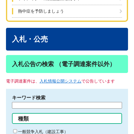
熱中症を予防しましょう
本
文
入札・公売
入札公告の検索 （電子調達案件以外）
電子調達案件は、
入札情報公開システム
で公告しています
キーワード検索
検
索
す
種類
る
キ
一般競争入札（建設工事）