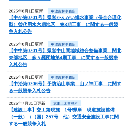
2025年8月1日更新
中濃農林事務所
【中か第0701号】県営かんがい排水事業（保全合理化
型）曽代用水六期地区 第3期工事 に関する一般競
争入札公告
2025年8月1日更新
中濃農林事務所
【中中第0701号】県営中山間地域総合整備事業 関北
東部地区 多々羅団地第4期工事 に関する一般競争
入札公告
2025年8月1日更新
中濃農林事務所
【中治第0706号】予防治山事業 山ノ神工事 に関す
る一般競争入札公告
2025年7月31日更新
恵那土木事務所
【建設工事】交工第現施－1号/県単 現道施設整備
（一般）（（国）257号 他）交通安全施設工事に関
する一般競争入札