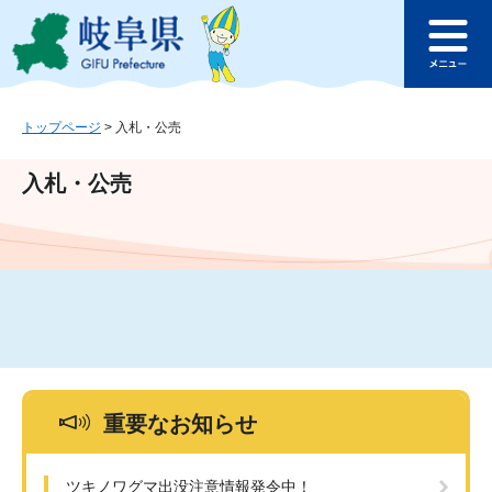
ペ
メ
このページの本文へ
ー
ニ
メ
ジ
ュ
ニ
の
ー
ュ
先
を
ー
頭
飛
トップページ
>
入札・公売
で
ば
す
し
入札・公売
。
て
本
文
へ
重要なお知らせ
ツキノワグマ出没注意情報発令中！