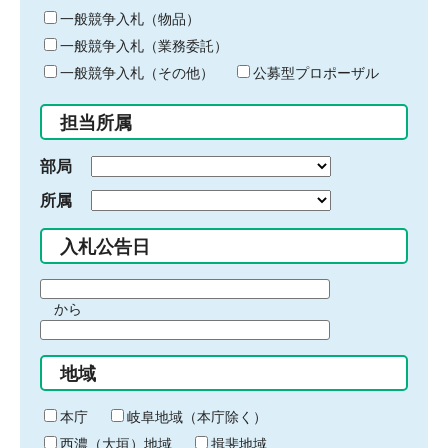
ー
一般競争入札（物品）
ワ
一般競争入札（業務委託）
ー
ド
一般競争入札（その他）
公募型プロポーザル
を
入
担当所属
力
部局
所属
入札公告日
期
から
間
期
の
間
始
地域
の
ま
終
り
わ
本庁
岐阜地域（本庁除く）
り
西濃（大垣）地域
揖斐地域