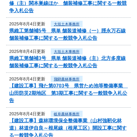
修（主）関本巣線ほか 舗装補修工事に関する一般競
争入札公告
2025年8月4日更新
大垣土木事務所
県維工第舗補5号 県単 舗装道補修（一）脛永万石線
舗装補修工事に関する一般競争入札公告
2025年8月4日更新
大垣土木事務所
県維工第舗補3号 県単 舗装道補修（主）北方多度線
舗装補修工事に関する一般競争入札公告
2025年8月4日更新
飛騨農林事務所
【建設工事】飛た第0703号 県営ため池等整備事業
山田防災2期地区 第3期工事に関する一般競争入札公
告
2025年8月4日更新
岐阜農林事務所
【建設工事】森林環境保全整備事業（山村強靭化林
道）林道伊自良～根尾線（根尾工区）開設工事に関す
る一般競争入札公告