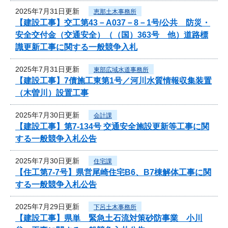
2025年7月31日更新
恵那土木事務所
【建設工事】交工第43－A037－8－1号/公共 防災・
安全交付金（交通安全）（（国）363号 他）道路標
識更新工事に関する一般競争入札
2025年7月31日更新
東部広域水道事務所
【建設工事】7債施工東第1号／河川水質情報収集装置
（木曽川）設置工事
2025年7月30日更新
会計課
【建設工事】第7-134号 交通安全施設更新等工事に関
する一般競争入札公告
2025年7月30日更新
住宅課
【住工第7-7号】県営尾崎住宅B6、B7棟解体工事に関
する一般競争入札公告
2025年7月29日更新
下呂土木事務所
【建設工事】県単 緊急土石流対策砂防事業 小川