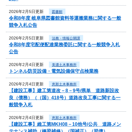
2026年2月5日更新
図書館
令和8年度 岐阜県図書館資料等運搬業務に関する一般
競争入札公告
2026年2月5日更新
法務・情報公開課
令和8年度宅配便配達業務委託に関する一般競争入札
公告
2026年2月4日更新
美濃土木事務所
トンネル防災設備・電気設備保守点検業務
2026年2月4日更新
恵那土木事務所
【建設工事】建工第道改－8－9号/県単 道路新設改
良（債務）（（国）418号）道路改良工事に関する一
般競争入札
2026年2月4日更新
恵那土木事務所
【建設工事】維工第MKH08－10他号/公共 道路メン
テナンス補助（橋梁補修）（国補正）（翌債）