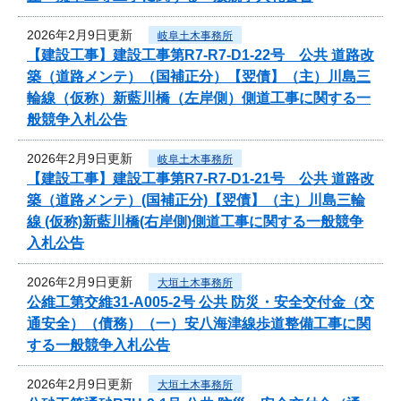
2026年2月9日更新
岐阜土木事務所
【建設工事】建設工事第R7-R7-D1-22号 公共 道路改
築（道路メンテ）（国補正分）【翌債】（主）川島三
輪線（仮称）新藍川橋（左岸側）側道工事に関する一
般競争入札公告
2026年2月9日更新
岐阜土木事務所
【建設工事】建設工事第R7-R7-D1-21号 公共 道路改
築（道路メンテ）(国補正分)【翌債】（主）川島三輪
線 (仮称)新藍川橋(右岸側)側道工事に関する一般競争
入札公告
2026年2月9日更新
大垣土木事務所
公維工第交維31-A005-2号 公共 防災・安全交付金（交
通安全）（債務）（一）安八海津線歩道整備工事に関
する一般競争入札公告
2026年2月9日更新
大垣土木事務所