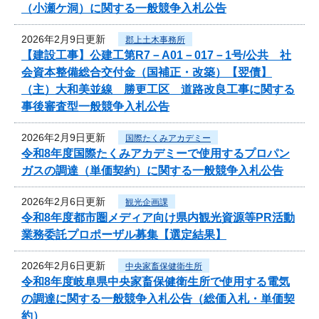
（小瀬ケ洞）に関する一般競争入札公告
2026年2月9日更新
郡上土木事務所
【建設工事】公建工第R7－A01－017－1号/公共 社
会資本整備総合交付金（国補正・改築）【翌債】
（主）大和美並線 勝更工区 道路改良工事に関する
事後審査型一般競争入札公告
2026年2月9日更新
国際たくみアカデミー
令和8年度国際たくみアカデミーで使用するプロパン
ガスの調達（単価契約）に関する一般競争入札公告
2026年2月6日更新
観光企画課
令和8年度都市圏メディア向け県内観光資源等PR活動
業務委託プロポーザル募集【選定結果】
2026年2月6日更新
中央家畜保健衛生所
令和8年度岐阜県中央家畜保健衛生所で使用する電気
の調達に関する一般競争入札公告（総価入札・単価契
約）