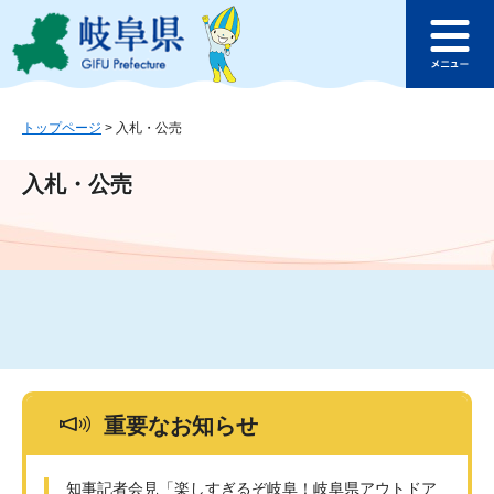
ペ
メ
このページの本文へ
ー
ニ
メ
ジ
ュ
ニ
の
ー
ュ
先
を
ー
頭
飛
トップページ
>
入札・公売
で
ば
す
し
入札・公売
。
て
本
文
へ
重要なお知らせ
知事記者会見「楽しすぎるぞ岐阜！岐阜県アウトドア