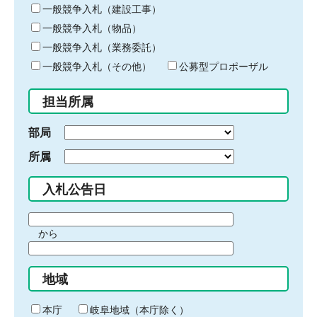
キ
一般競争入札（建設工事）
ー
一般競争入札（物品）
ワ
一般競争入札（業務委託）
ー
ド
一般競争入札（その他）
公募型プロポーザル
を
入
担当所属
力
部局
所属
入札公告日
期
から
間
期
の
間
始
地域
の
ま
終
り
わ
本庁
岐阜地域（本庁除く）