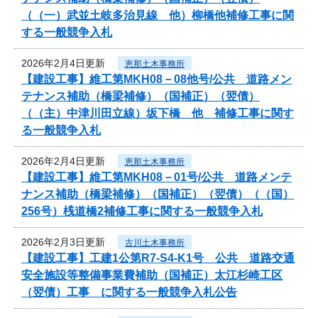
（（一）武並土岐多治見線 他）柳橋他補修工事に関
する一般競争入札
2026年2月4日更新
恵那土木事務所
【建設工事】維工第MKH08－08他号/公共 道路メン
テナンス補助（橋梁補修）（国補正）（翌債）
（（主）中津川田立線）坂下橋 他 補修工事に関す
る一般競争入札
2026年2月4日更新
恵那土木事務所
【建設工事】維工第MKH08－01号/公共 道路メンテ
ナンス補助（橋梁補修）（国補正）（翌債）（（国）
256号）桟道橋2補修工事に関する一般競争入札
2026年2月3日更新
古川土木事務所
【建設工事】工建1公第R7-S4-K1号 公共 道路交通
安全施設等整備事業費補助（国補正）太江杉崎工区
（翌債）工事 に関する一般競争入札公告