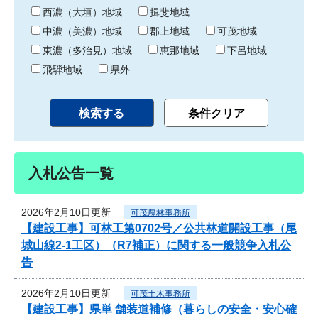
り
西濃（大垣）地域
揖斐地域
中濃（美濃）地域
郡上地域
可茂地域
東濃（多治見）地域
恵那地域
下呂地域
飛騨地域
県外
入札公告一覧
2026年2月10日更新
可茂農林事務所
【建設工事】可林工第0702号／公共林道開設工事（尾
城山線2-1工区）（R7補正）に関する一般競争入札公
告
2026年2月10日更新
可茂土木事務所
【建設工事】県単 舗装道補修（暮らしの安全・安心確