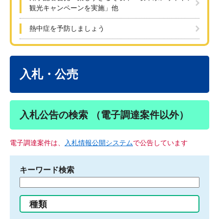
観光キャンペーンを実施」他
熱中症を予防しましょう
本
文
入札・公売
入札公告の検索 （電子調達案件以外）
電子調達案件は、
入札情報公開システム
で公告しています
キーワード検索
検
索
す
種類
る