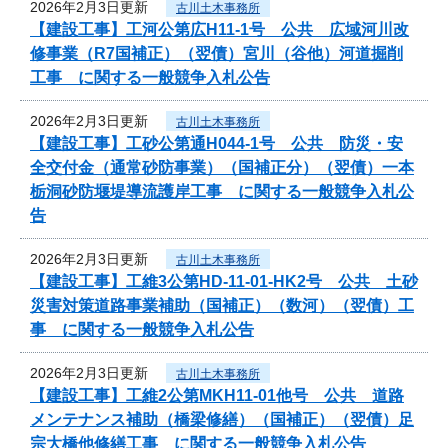
2026年2月3日更新
古川土木事務所
【建設工事】工河公第広H11-1号 公共 広域河川改
修事業（R7国補正）（翌債）宮川（谷他）河道掘削
工事 に関する一般競争入札公告
2026年2月3日更新
古川土木事務所
【建設工事】工砂公第通H044-1号 公共 防災・安
全交付金（通常砂防事業）（国補正分）（翌債）一本
栃洞砂防堰堤導流護岸工事 に関する一般競争入札公
告
2026年2月3日更新
古川土木事務所
【建設工事】工維3公第HD-11-01-HK2号 公共 土砂
災害対策道路事業補助（国補正）（数河）（翌債）工
事 に関する一般競争入札公告
2026年2月3日更新
古川土木事務所
【建設工事】工維2公第MKH11-01他号 公共 道路
メンテナンス補助（橋梁修繕）（国補正）（翌債）足
宗大橋他修繕工事 に関する一般競争入札公告