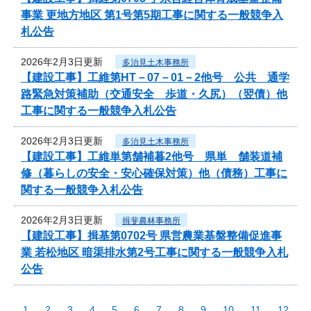
事業 更地方地区 第1号第5期工事に関する一般競争入
札公告
2026年2月3日更新
多治見土木事務所
【建設工事】工維第HT－07－01－2他号 公共 通学
路緊急対策補助（交通安全 歩道・久尻）（翌債）他
工事に関する一般競争入札公告
2026年2月3日更新
多治見土木事務所
【建設工事】工維単第舗補暮2他号 県単 舗装道補
修（暮らしの安全・安心確保対策）他（債務）工事に
関する一般競争入札公告
2026年2月3日更新
揖斐農林事務所
【建設工事】揖基第0702号 県営農業基盤整備促進事
業 若松地区 暗渠排水第2号工事に関する一般競争入札
公告
1
2
3
4
5
6
7
8
9
10
11
12