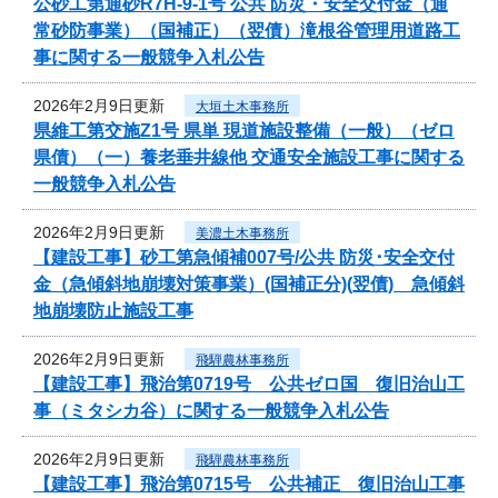
公砂工第通砂R7H-9-1号 公共 防災・安全交付金（通
常砂防事業）（国補正）（翌債）滝根谷管理用道路工
事に関する一般競争入札公告
2026年2月9日更新
大垣土木事務所
県維工第交施Z1号 県単 現道施設整備（一般）（ゼロ
県債）（一）養老垂井線他 交通安全施設工事に関する
一般競争入札公告
2026年2月9日更新
美濃土木事務所
【建設工事】砂工第急傾補007号/公共 防災･安全交付
金（急傾斜地崩壊対策事業）(国補正分)(翌債) 急傾斜
地崩壊防止施設工事
2026年2月9日更新
飛騨農林事務所
【建設工事】飛治第0719号 公共ゼロ国 復旧治山工
事（ミタシカ谷）に関する一般競争入札公告
2026年2月9日更新
飛騨農林事務所
【建設工事】飛治第0715号 公共補正 復旧治山工事