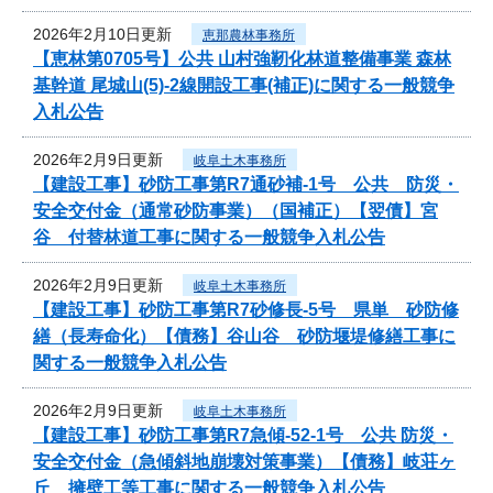
2026年2月10日更新
恵那農林事務所
【恵林第0705号】公共 山村強靭化林道整備事業 森林
基幹道 尾城山(5)-2線開設工事(補正)に関する一般競争
入札公告
2026年2月9日更新
岐阜土木事務所
【建設工事】砂防工事第R7通砂補-1号 公共 防災・
安全交付金（通常砂防事業）（国補正）【翌債】宮
谷 付替林道工事に関する一般競争入札公告
2026年2月9日更新
岐阜土木事務所
【建設工事】砂防工事第R7砂修長-5号 県単 砂防修
繕（長寿命化）【債務】谷山谷 砂防堰堤修繕工事に
関する一般競争入札公告
2026年2月9日更新
岐阜土木事務所
【建設工事】砂防工事第R7急傾-52-1号 公共 防災・
安全交付金（急傾斜地崩壊対策事業）【債務】岐荘ヶ
丘 擁壁工等工事に関する一般競争入札公告