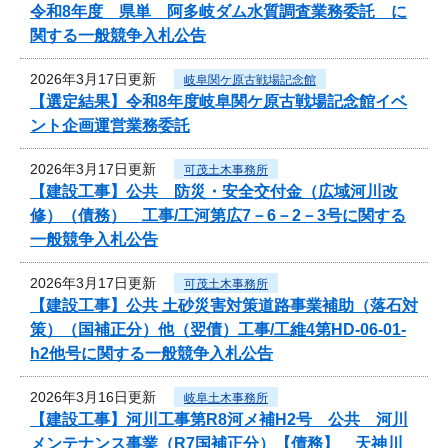
令和8年度 県単 阿多岐ダム水質調査業務委託 に
関する一般競争入札公告
2026年3月17日更新
岐阜関ケ原古戦場記念館
【選定結果】令和8年度岐阜関ケ原古戦場記念館イベ
ント企画運営業務委託
2026年3月17日更新
可茂土木事務所
【建設工事】公共 防災・安全交付金（広域河川改
修）（債務） 工事/工河第広7－6－2－3号に関する
一般競争入札公告
2026年3月17日更新
可茂土木事務所
【建設工事】公共 土砂災害対策道路事業補助（落石対
策）（国補正分）他（翌債）工事/工維4第HD-06-01-
h2他号に関する一般競争入札公告
2026年3月16日更新
岐阜土木事務所
【建設工事】河川工事第R8河メ補H2号 公共 河川
メンテナンス事業（R7国補正分）【債務】 天神川