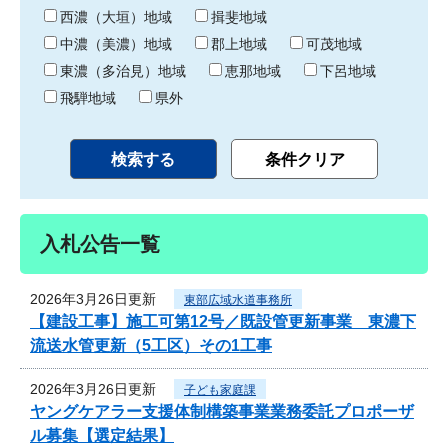
り
西濃（大垣）地域
揖斐地域
中濃（美濃）地域
郡上地域
可茂地域
東濃（多治見）地域
恵那地域
下呂地域
飛騨地域
県外
入札公告一覧
2026年3月26日更新
東部広域水道事務所
【建設工事】施工可第12号／既設管更新事業 東濃下
流送水管更新（5工区）その1工事
2026年3月26日更新
子ども家庭課
ヤングケアラー支援体制構築事業業務委託プロポーザ
ル募集【選定結果】