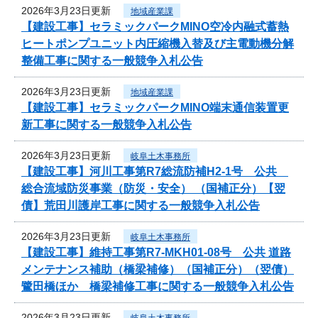
2026年3月23日更新
地域産業課
【建設工事】セラミックパークMINO空冷内融式蓄熱
ヒートポンプユニット内圧縮機入替及び主電動機分解
整備工事に関する一般競争入札公告
2026年3月23日更新
地域産業課
【建設工事】セラミックパークMINO端末通信装置更
新工事に関する一般競争入札公告
2026年3月23日更新
岐阜土木事務所
【建設工事】河川工事第R7総流防補H2-1号 公共
総合流域防災事業（防災・安全） （国補正分）【翌
債】荒田川護岸工事に関する一般競争入札公告
2026年3月23日更新
岐阜土木事務所
【建設工事】維持工事第R7-MKH01-08号 公共 道路
メンテナンス補助（橋梁補修）（国補正分）（翌債）
鷺田橋ほか 橋梁補修工事に関する一般競争入札公告
2026年3月23日更新
岐阜土木事務所