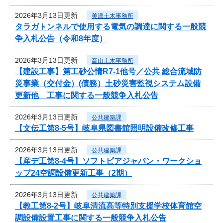
2026年3月13日更新
美濃土木事務所
タラガトンネルで使用する電気の調達に関する一般競
争入札公告（令和8年度）
2026年3月13日更新
高山土木事務所
【建設工事】第工砂公情R7-1他号／公共 総合流域防
災事業（交付金）(債務）土砂災害監視システム設備
更新他 工事に関する一般競争入札公告
2026年3月13日更新
公共建築課
【文伝工第8-5号】岐阜県図書館照明設備改修工事
2026年3月13日更新
公共建築課
【産デ工第8-4号】ソフトピアジャパン・ワークショ
ップ24空調設備更新工事（2期）
2026年3月13日更新
公共建築課
【教工第8-2号】岐阜清流高等特別支援学校体育館空
調設備設置工事に関する一般競争入札公告