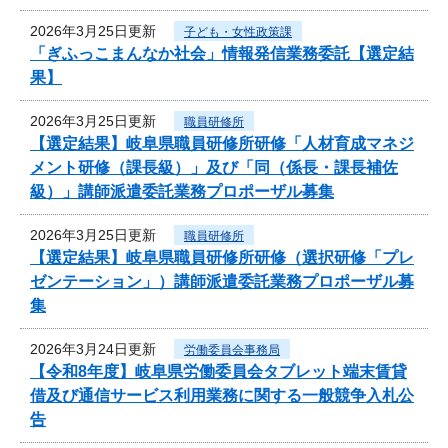
2026年3月25日更新
子ども・女性政策課
「ぎふっこまんなか社会」情報発信業務委託【選定結
果】
2026年3月25日更新
職員研修所
【選定結果】岐阜県職員研修所研修「人材育成マネジ
メント研修（課長級）」及び「同（係長・課長補佐
級）」講師派遣委託業務プロポーザル募集
2026年3月25日更新
職員研修所
【選定結果】岐阜県職員研修所研修（選択研修「プレ
ゼンテーション」）講師派遣委託業務プロポーザル募
集
2026年3月24日更新
労働委員会事務局
【令和8年度】岐阜県労働委員会タブレット端末賃貸
借及び通信サービス利用業務に関する一般競争入札公
告