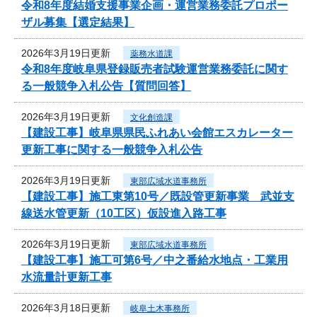
令和8年度結婚支援事業企画・運営業務委託プロポー
ザル募集【選定結果】
2026年3月19日更新
薬務水道課
令和8年度岐阜県登録販売者試験運営業務委託に関す
る一般競争入札公告【質問回答】
2026年3月19日更新
文化創造課
【建設工事】岐阜県県民ふれあい会館エスカレーター
更新工事に関する一般競争入札公告
2026年3月19日更新
東部広域水道事務所
【建設工事】施工東第10号／既設管更新事業 武並支
線送水管更新（10工区）仮設進入路工事
2026年3月19日更新
東部広域水道事務所
【建設工事】施工可第6号／中之番給水地点・工業用
水流量計更新工事
2026年3月18日更新
岐阜土木事務所