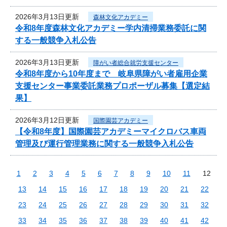
2026年3月13日更新
森林文化アカデミー
令和8年度森林文化アカデミー学内清掃業務委託に関
する一般競争入札公告
2026年3月13日更新
障がい者総合就労支援センター
令和8年度から10年度まで 岐阜県障がい者雇用企業
支援センター事業委託業務プロポーザル募集【選定結
果】
2026年3月12日更新
国際園芸アカデミー
【令和8年度】国際園芸アカデミーマイクロバス車両
管理及び運行管理業務に関する一般競争入札公告
1
2
3
4
5
6
7
8
9
10
11
12
13
14
15
16
17
18
19
20
21
22
23
24
25
26
27
28
29
30
31
32
33
34
35
36
37
38
39
40
41
42