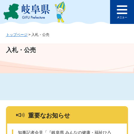
ペ
メ
このページの本文へ
ー
ニ
メ
ジ
ュ
ニ
の
ー
ュ
先
を
ー
頭
飛
トップページ
>
入札・公売
で
ば
す
し
入札・公売
。
て
本
文
へ
重要なお知らせ
知事記者会見「『岐阜県 みんなの健康・福祉ひろ