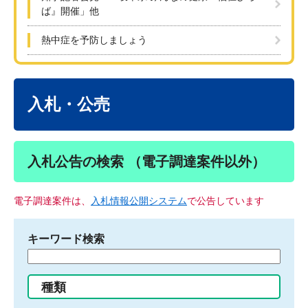
ば』開催」他
熱中症を予防しましょう
本
文
入札・公売
入札公告の検索 （電子調達案件以外）
電子調達案件は、
入札情報公開システム
で公告しています
キーワード検索
検
索
す
種類
る