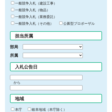
キ
一般競争入札（建設工事）
ー
一般競争入札（物品）
ワ
一般競争入札（業務委託）
ー
ド
一般競争入札（その他）
公募型プロポーザル
を
入
担当所属
力
部局
所属
入札公告日
期
から
間
期
の
間
始
地域
の
ま
終
り
わ
本庁
岐阜地域（本庁除く）