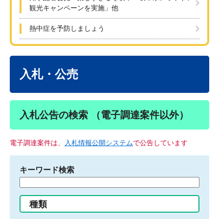
観光キャンペーンを実施」他
熱中症を予防しましょう
本
文
入札・公売
入札公告の検索 （電子調達案件以外）
電子調達案件は、
入札情報公開システム
で公告しています
キーワード検索
検
索
す
種類
る