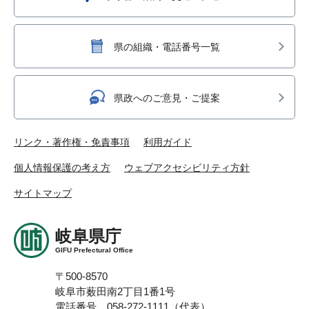
県の組織・電話番号一覧
県政へのご意見・ご提案
リンク・著作権・免責事項
利用ガイド
個人情報保護の考え方
ウェブアクセシビリティ方針
サイトマップ
岐阜県庁
GIFU Prefectural Office
〒500-8570
岐阜市薮田南2丁目1番1号
電話番号 058-272-1111（代表）