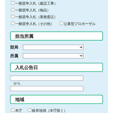
キ
一般競争入札（建設工事）
ー
一般競争入札（物品）
ワ
一般競争入札（業務委託）
ー
ド
一般競争入札（その他）
公募型プロポーザル
を
入
担当所属
力
部局
所属
入札公告日
期
から
間
期
の
間
始
地域
の
ま
終
り
わ
本庁
岐阜地域（本庁除く）