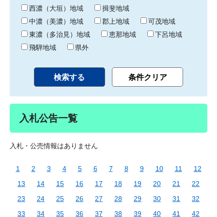
り
西濃（大垣）地域
揖斐地域
中濃（美濃）地域
郡上地域
可茂地域
東濃（多治見）地域
恵那地域
下呂地域
飛騨地域
県外
入札公告一覧
入札・公売情報はありません
1
2
3
4
5
6
7
8
9
10
11
12
13
14
15
16
17
18
19
20
21
22
23
24
25
26
27
28
29
30
31
32
33
34
35
36
37
38
39
40
41
42