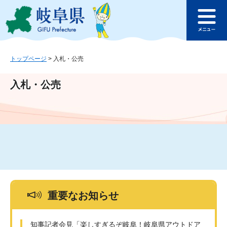
ペ
メ
このページの本文へ
ー
ニ
メ
ジ
ュ
ニ
の
ー
ュ
先
を
ー
頭
飛
トップページ
>
入札・公売
で
ば
す
し
入札・公売
。
て
本
文
へ
重要なお知らせ
知事記者会見「楽しすぎるぞ岐阜！岐阜県アウトドア