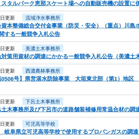
リスタルパーク恵那スケート場への自動販売機の設置に
5日更新
流域浄水事務所
資本整備総合交付金事業（防災・安全）（重点）川島ポンプ
に関する一般競争入札公告
2日更新
美濃土木事務所
急対策用資材の調達にかかる一般競争入札公告（美濃土
2日更新
西濃農林事務所
第0506号】県営湛水防除事業 大垣東北部（第1）地
2日更新
下呂土木事務所
呂土木事務所及び下呂市の道路舗装補修用常温合材の調
2日更新
可児高等学校
度 岐阜県立可児高等学校で使用するプロパンガスの調