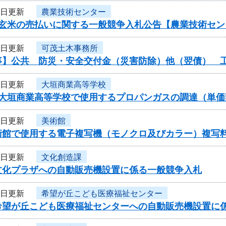
2日更新
農業技術センター
産玄米の売払いに関する一般競争入札公告【農業技術セン
2日更新
可茂土木事務所
事】公共 防災・安全交付金（災害防除）他（翌債） 
1日更新
大垣商業高等学校
度大垣商業高等学校で使用するプロパンガスの調達（単
1日更新
美術館
術館で使用する電子複写機（モノクロ及びカラー）複写
1日更新
文化創造課
文化プラザへの自動販売機設置に係る一般競争入札
1日更新
希望が丘こども医療福祉センター
希望が丘こども医療福祉センターへの自動販売機設置に