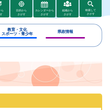
検索して
から
目的から
カレンダーから
組織から
さがす
す
さがす
さがす
さがす
教育・文化
県政情報
スポーツ・青少年
閉
閉
じ
じ
る
る