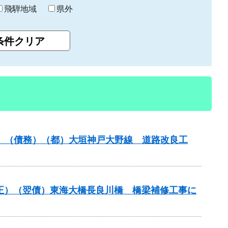
飛騨地域
県外
事業）（債務）（都）大垣神戸大野線 道路改良工
補正）（翌債）東海大橋長良川橋 橋梁補修工事に