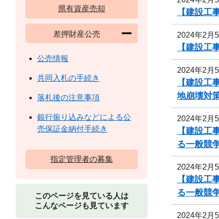
県有資産売却
【建設工事
差押財産公売
2024年2月
【建設工
公売情報
2024年2月
共同入札の手続き
【建設工
地崩壊対
落札後の注意事項
銀行振り込みなどによる公
2024年2月
売保証金納付手続き
【建設工事
る一般競
指定管理者の募集
2024年2月
【建設工事
る一般競
このページを見ている人は
こんなページも見ています
2024年2月