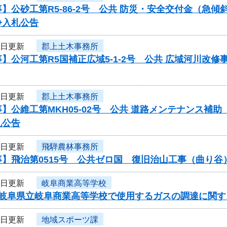
】公砂工第R5-86-2号 公共 防災・安全交付金（急
争入札公告
5日更新
郡上土木事務所
】公河工第R5国補正広域5-1-2号 公共 広域河川改
5日更新
郡上土木事務所
】公維工第MKH05-02号 公共 道路メンテナンス
札公告
5日更新
飛騨農林事務所
事】飛治第0515号 公共ゼロ国 復旧治山工事（曲り
5日更新
岐阜商業高等学校
度岐阜県立岐阜商業高等学校で使用するガスの調達に関す
5日更新
地域スポーツ課