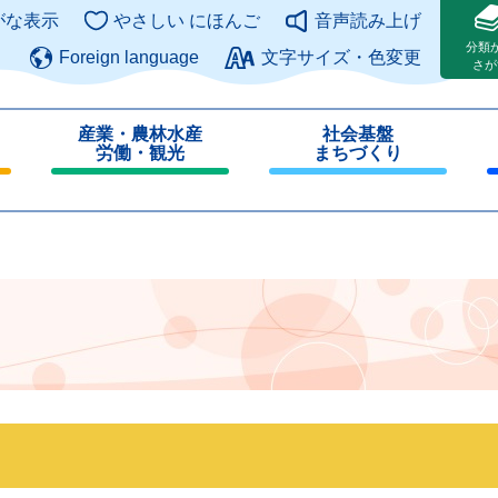
このページの本文へ
がな表示
やさしい にほんご
音声読み上げ
分類
Foreign language
文字サイズ・色変更
さが
産業・農林水産
社会基盤
労働・観光
まちづくり
閉
閉
じ
じ
る
る