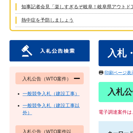
知事記者会見「楽しすぎるぞ岐阜！岐阜県アウトド
熱中症を予防しましょう
本
入札
文
印刷ページ表
入札公告（WTO案件）
入札公
一般競争入札（建設工事）
一般競争入札（建設工事以
電子調達案件は
外）
入札公告（WTO案件以