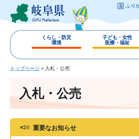
ペ
メ
ふり
ー
ニ
ジ
ュ
の
ー
先
を
くらし・防災
子ども・女性
頭
飛
環境
医療・福祉
で
ば
閉
閉
す
し
じ
じ
。
て
る
る
トップページ
>
入札・公売
本
文
へ
入札・公売
重要なお知らせ