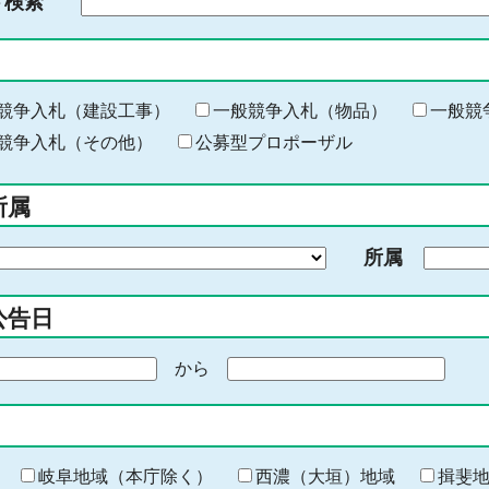
ド検索
検
索
す
る
キ
競争入札（建設工事）
一般競争入札（物品）
一般競
ー
競争入札（その他）
公募型プロポーザル
ワ
ー
所属
ド
を
所属
入
力
公告日
から
期
間
の
終
わ
岐阜地域（本庁除く）
西濃（大垣）地域
揖斐