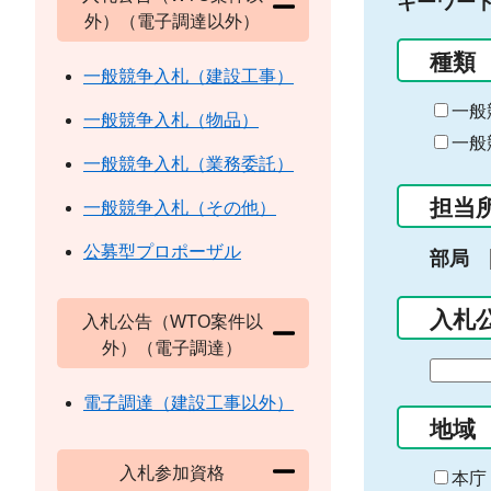
キーワー
外）（電子調達以外）
種類
一般競争入札（建設工事）
一般
一般競争入札（物品）
一般
一般競争入札（業務委託）
担当
一般競争入札（その他）
公募型プロポーザル
部局
入札
入札公告（WTO案件以
外）（電子調達）
期
間
電子調達（建設工事以外）
の
地域
始
入札参加資格
ま
本庁