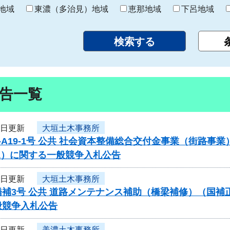
り
地域
東濃（多治見）地域
恵那地域
下呂地域
告一覧
5日更新
大垣土木事務所
-A19-1号 公共 社会資本整備総合交付金事業（街路
1）に関する一般競争入札公告
5日更新
大垣土木事務所
橋補3号 公共 道路メンテナンス補助（橋梁補修）（国
般競争入札公告
5日更新
美濃土木事務所