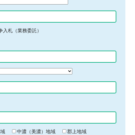
争入札（業務委託）
地域
中濃（美濃）地域
郡上地域