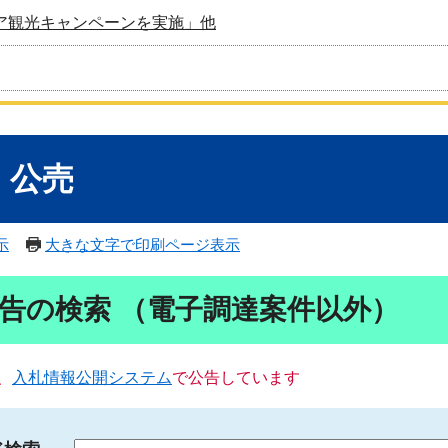
ア観光キャンペーンを実施」他
・公売
示
大きな文字で印刷ページ表示
告の検索 （電子調達案件以外）
、
入札情報公開システム
で公告しています