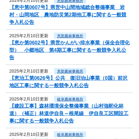
2025年2月10日更新
恵那農林事務所
【恵中第0607号】県営中山間地域総合整備事業 岩
村・山岡地区 農地防災第2期他工事に関する一般競
争入札公告
2025年2月10日更新
恵那農林事務所
【恵か第0602号】県営かんがい排水事業（保全合理化
型） 小郷地区 第4期工事に関する一般競争入札公
告
2025年2月10日更新
恵那農林事務所
【恵治工第0626号】公共 復旧治山事業（0国）前沢
地区工事に関する一般競争入札公告
2025年2月10日更新
岐阜農林事務所
【建設工事】森林環境保全整備事業（山村強靭化林
道）（補正）林道伊自良～根尾線 伊自良工区開設工
事に関する一般競争入札公告
2025年2月10日更新
岐阜農林事務所