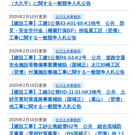
（大久手）に関する一般競争入札公告
2025年2月10日更新
古川土木事務所
【建設工事】工建1公第43-A01-68-K1他号 公共 防
災・安全交付金（種蔵打保BP）他塩屋工区（翌債）
工事に関する一般競争入札公告
2025年2月10日更新
古川土木事務所
【建設工事】工建1公第R6-S4-K2号 公共 道路交通
安全施設等整備事業費補助（国補正）太江杉崎工区
（翌債）付属施設整備工事に関する一般競争入札公告
2025年2月10日更新
古川土木事務所
【建設工事】工維3公第HD-11-01-hK3他号 公共 土
砂災害対策道路事業補助（国補正）（葛山）（翌債）
他工事に関する一般競争入札公告
2025年2月10日更新
古川土木事務所
【建設工事】工砂公第総雪H2号 公共 総合流域防
災事業（雪崩対策事業）（R6国補正）（翌債）桂上1