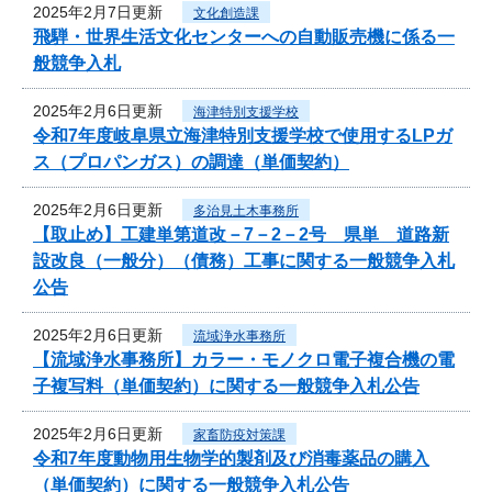
2025年2月7日更新
文化創造課
飛騨・世界生活文化センターへの自動販売機に係る一
般競争入札
2025年2月6日更新
海津特別支援学校
令和7年度岐阜県立海津特別支援学校で使用するLPガ
ス（プロパンガス）の調達（単価契約）
2025年2月6日更新
多治見土木事務所
【取止め】工建単第道改－7－2－2号 県単 道路新
設改良（一般分）（債務）工事に関する一般競争入札
公告
2025年2月6日更新
流域浄水事務所
【流域浄水事務所】カラー・モノクロ電子複合機の電
子複写料（単価契約）に関する一般競争入札公告
2025年2月6日更新
家畜防疫対策課
令和7年度動物用生物学的製剤及び消毒薬品の購入
（単価契約）に関する一般競争入札公告