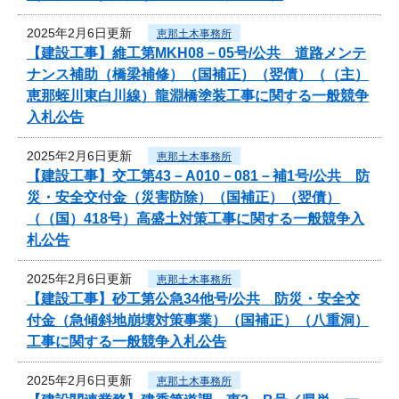
2025年2月6日更新
恵那土木事務所
【建設工事】維工第MKH08－05号/公共 道路メンテ
ナンス補助（橋梁補修）（国補正）（翌債）（（主）
恵那蛭川東白川線）龍淵橋塗装工事に関する一般競争
入札公告
2025年2月6日更新
恵那土木事務所
【建設工事】交工第43－A010－081－補1号/公共 防
災・安全交付金（災害防除）（国補正）（翌債）
（（国）418号）高盛土対策工事に関する一般競争入
札公告
2025年2月6日更新
恵那土木事務所
【建設工事】砂工第公急34他号/公共 防災・安全交
付金（急傾斜地崩壊対策事業）（国補正）（八重洞）
工事に関する一般競争入札公告
2025年2月6日更新
恵那土木事務所