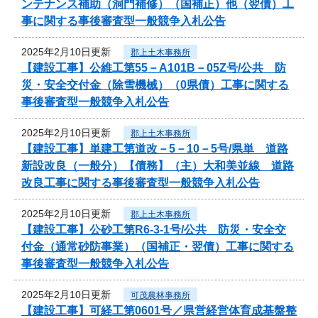
ンテナンス補助（洞門補修）（国補正）他（翌債）工
事に関する事後審査型一般競争入札公告
2025年2月10日更新
郡上土木事務所
【建設工事】公維工第55－A101B－05Z号/公共 防
災・安全交付金（除雪機械）（0県債）工事に関する
事後審査型一般競争入札公告
2025年2月10日更新
郡上土木事務所
【建設工事】単建工第道改－5－10－5号/県単 道路
新設改良（一般分）【債務】（主）大和美並線 道路
改良工事に関する事後審査型一般競争入札公告
2025年2月10日更新
郡上土木事務所
【建設工事】公砂工第R6-3-1号/公共 防災・安全交
付金（通常砂防事業）（国補正・翌債）工事に関する
事後審査型一般競争入札公告
2025年2月10日更新
可茂農林事務所
【建設工事】可経工第0601号／県営経営体育成基盤整