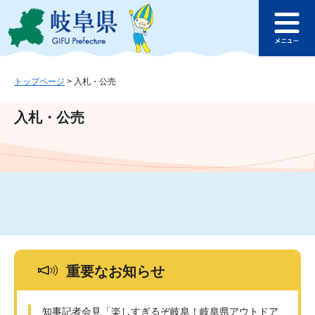
ペ
メ
このページの本文へ
ー
ニ
メ
ジ
ュ
ニ
の
ー
ュ
先
を
ー
頭
飛
トップページ
>
入札・公売
で
ば
す
し
入札・公売
。
て
本
文
へ
重要なお知らせ
知事記者会見「楽しすぎるぞ岐阜！岐阜県アウトドア