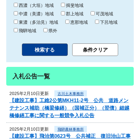
り
西濃（大垣）地域
揖斐地域
中濃（美濃）地域
郡上地域
可茂地域
東濃（多治見）地域
恵那地域
下呂地域
飛騨地域
県外
入札公告一覧
2025年2月10日更新
古川土木事務所
【建設工事】工維2公第MKH11-2号 公共 道路メン
テナンス補助（橋梁修繕）（国補正分）（翌債）細越
橋修繕工事に関する一般競争入札公告
2025年2月10日更新
飛騨農林事務所
【建設工事】飛治第0623号 公共補正 復旧治山工事