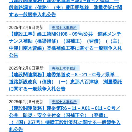
【建設関連業務】建委第道調－恵2－B号／県単 一
般道路調査（債務）（主）豊田明智線 測量委託に関
する一般競争入札公告
2025年2月6日更新
恵那土木事務所
【建設工事】維工第MKH08－09号/公共 道路メンテ
ナンス補助（橋梁補修）（国補正）（翌債）（（主）
中津川南木曽線）釜橋補修工事に関する一般競争入札
公告
2025年2月6日更新
恵那土木事務所
【建設関連業務】建委第道改－8－21－C号／県単
道路新設改良（債務）（一）恵那八百津線 測量委託
に関する一般競争入札公告
2025年2月6日更新
恵那土木事務所
【建設関連業務】建委第R6－11－A01－011－C号／
公共 防災・安全交付金（国補正分）（翌債）
（（国）257号）擁壁工設計委託に関する一般競争入
札公告