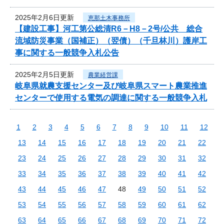
2025年2月6日更新
恵那土木事務所
【建設工事】河工第公総清R6－H8－2号/公共 総合
流域防災事業（国補正）（翌債）（千旦林川）護岸工
事に関する一般競争入札公告
2025年2月5日更新
農業経営課
岐阜県就農支援センター及び岐阜県スマート農業推進
センターで使用する電気の調達に関する一般競争入札
1
2
3
4
5
6
7
8
9
10
11
12
13
14
15
16
17
18
19
20
21
22
23
24
25
26
27
28
29
30
31
32
33
34
35
36
37
38
39
40
41
42
43
44
45
46
47
48
49
50
51
52
53
54
55
56
57
58
59
60
61
62
63
64
65
66
67
68
69
70
71
72