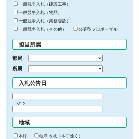
キ
一般競争入札（建設工事）
ー
一般競争入札（物品）
ワ
一般競争入札（業務委託）
ー
ド
一般競争入札（その他）
公募型プロポーザル
を
入
担当所属
力
部局
所属
入札公告日
期
から
間
期
の
間
始
地域
の
ま
終
り
わ
本庁
岐阜地域（本庁除く）