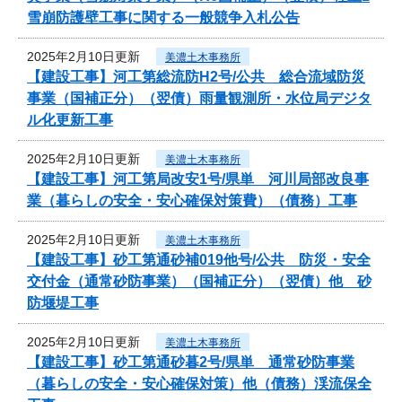
雪崩防護壁工事に関する一般競争入札公告
2025年2月10日更新
美濃土木事務所
【建設工事】河工第総流防H2号/公共 総合流域防災
事業（国補正分）（翌債）雨量観測所・水位局デジタ
ル化更新工事
2025年2月10日更新
美濃土木事務所
【建設工事】河工第局改安1号/県単 河川局部改良事
業（暮らしの安全・安心確保対策費）（債務）工事
2025年2月10日更新
美濃土木事務所
【建設工事】砂工第通砂補019他号/公共 防災・安全
交付金（通常砂防事業）（国補正分）（翌債）他 砂
防堰堤工事
2025年2月10日更新
美濃土木事務所
【建設工事】砂工第通砂暮2号/県単 通常砂防事業
（暮らしの安全・安心確保対策）他（債務）渓流保全