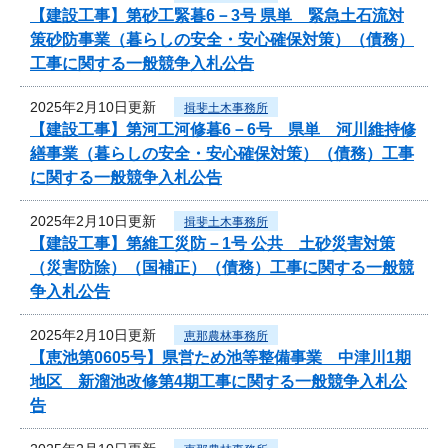
【建設工事】第砂工緊暮6－3号 県単 緊急土石流対
策砂防事業（暮らしの安全・安心確保対策）（債務）
工事に関する一般競争入札公告
2025年2月10日更新
揖斐土木事務所
【建設工事】第河工河修暮6－6号 県単 河川維持修
繕事業（暮らしの安全・安心確保対策）（債務）工事
に関する一般競争入札公告
2025年2月10日更新
揖斐土木事務所
【建設工事】第維工災防－1号 公共 土砂災害対策
（災害防除）（国補正）（債務）工事に関する一般競
争入札公告
2025年2月10日更新
恵那農林事務所
【恵池第0605号】県営ため池等整備事業 中津川1期
地区 新溜池改修第4期工事に関する一般競争入札公
告