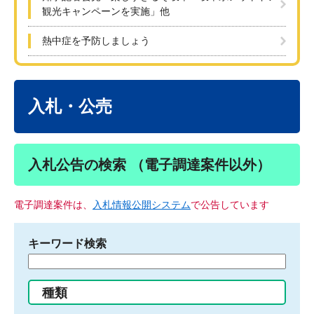
観光キャンペーンを実施」他
熱中症を予防しましょう
本
文
入札・公売
入札公告の検索 （電子調達案件以外）
電子調達案件は、
入札情報公開システム
で公告しています
キーワード検索
検
索
す
種類
る