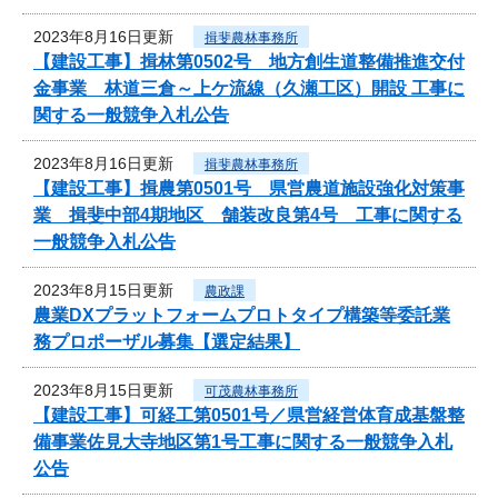
2023年8月16日更新
揖斐農林事務所
【建設工事】揖林第0502号 地方創生道整備推進交付
金事業 林道三倉～上ケ流線（久瀬工区）開設 工事に
関する一般競争入札公告
2023年8月16日更新
揖斐農林事務所
【建設工事】揖農第0501号 県営農道施設強化対策事
業 揖斐中部4期地区 舗装改良第4号 工事に関する
一般競争入札公告
2023年8月15日更新
農政課
農業DXプラットフォームプロトタイプ構築等委託業
務プロポーザル募集【選定結果】
2023年8月15日更新
可茂農林事務所
【建設工事】可経工第0501号／県営経営体育成基盤整
備事業佐見大寺地区第1号工事に関する一般競争入札
公告