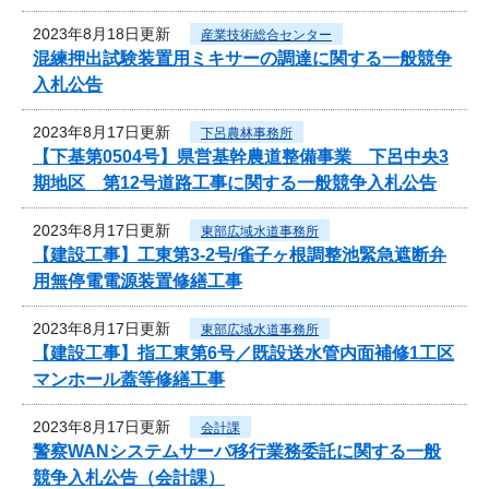
2023年8月18日更新
産業技術総合センター
混練押出試験装置用ミキサーの調達に関する一般競争
入札公告
2023年8月17日更新
下呂農林事務所
【下基第0504号】県営基幹農道整備事業 下呂中央3
期地区 第12号道路工事に関する一般競争入札公告
2023年8月17日更新
東部広域水道事務所
【建設工事】工東第3-2号/雀子ヶ根調整池緊急遮断弁
用無停電電源装置修繕工事
2023年8月17日更新
東部広域水道事務所
【建設工事】指工東第6号／既設送水管内面補修1工区
マンホール蓋等修繕工事
2023年8月17日更新
会計課
警察WANシステムサーバ移行業務委託に関する一般
競争入札公告（会計課）