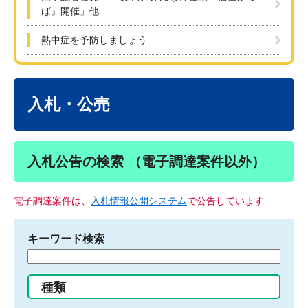
ば』開催」他
熱中症を予防しましょう
本
文
入札・公売
入札公告の検索 （電子調達案件以外）
電子調達案件は、
入札情報公開システム
で公告しています
キーワード検索
検
索
す
種類
る