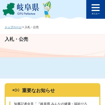
ペ
メ
このページの本文へ
ー
ニ
メ
ジ
ュ
ニ
の
ー
ュ
先
を
ー
頭
飛
トップページ
>
入札・公売
で
ば
す
し
入札・公売
。
て
本
文
へ
重要なお知らせ
知事記者会見「『岐阜県 みんなの健康・福祉ひろ