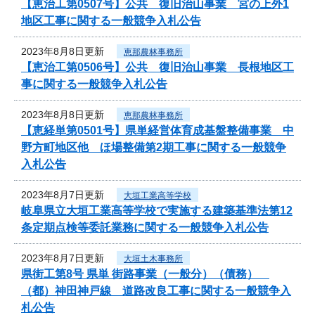
【恵治工第0507号】公共 復旧治山事業 宮の上外1
地区工事に関する一般競争入札公告
2023年8月8日更新
恵那農林事務所
【恵治工第0506号】公共 復旧治山事業 長根地区工
事に関する一般競争入札公告
2023年8月8日更新
恵那農林事務所
【恵経単第0501号】県単経営体育成基盤整備事業 中
野方町地区他 ほ場整備第2期工事に関する一般競争
入札公告
2023年8月7日更新
大垣工業高等学校
岐阜県立大垣工業高等学校で実施する建築基準法第12
条定期点検等委託業務に関する一般競争入札公告
2023年8月7日更新
大垣土木事務所
県街工第8号 県単 街路事業（一般分）（債務）
（都）神田神戸線 道路改良工事に関する一般競争入
札公告