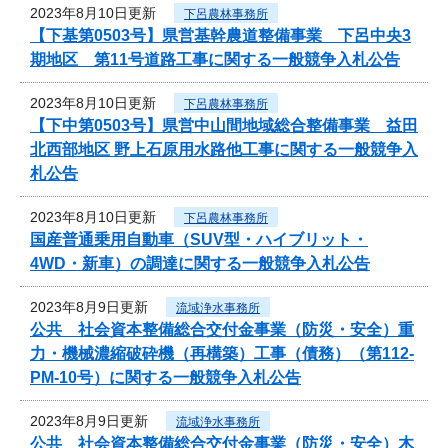
2023年8月10日更新
下呂農林事務所
【下基第0503号】県営基幹農道整備事業 下呂中央3
期地区 第11号道路工事に関する一般競争入札公告
2023年8月10日更新
下呂農林事務所
【下中第0503号】県営中山間地域総合整備事業 益田
北西部地区 野上石原用水路他工事に関する一般競争入
札公告
2023年8月10日更新
下呂農林事務所
国産普通乗用自動車（SUV型・ハイブリット・
4WD・新車）の調達に関する一般競争入札公告
2023年8月9日更新
流域浄水事務所
公共 社会資本整備総合交付金事業（防災・安全）重
力・機械濃縮破砕機（再構築）工事（債務）（第112-
PM-10号）に関する一般競争入札公告
2023年8月9日更新
流域浄水事務所
公共 社会資本整備総合交付金事業（防災・安全）木