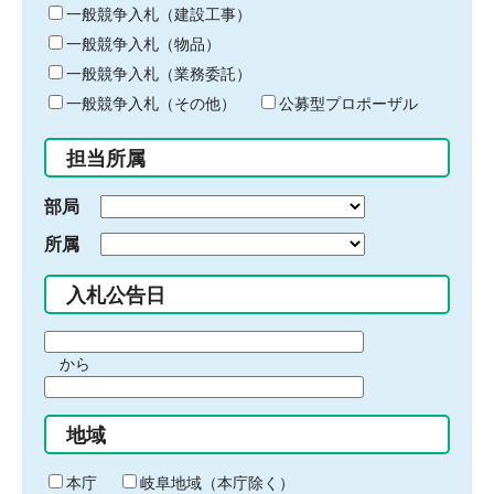
キ
一般競争入札（建設工事）
ー
一般競争入札（物品）
ワ
一般競争入札（業務委託）
ー
ド
一般競争入札（その他）
公募型プロポーザル
を
入
担当所属
力
部局
所属
入札公告日
期
から
間
期
の
間
始
地域
の
ま
終
り
わ
本庁
岐阜地域（本庁除く）