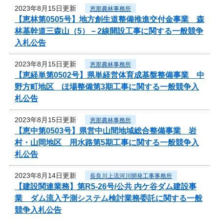
2023年8月15日更新
恵那農林事務所
【恵林第0505号】地方創生道整備推進交付金事業 森
林基幹道三森山（5）－2線開設工事に関する一般競争
入札公告
2023年8月15日更新
恵那農林事務所
【恵経単第0502号】県単経営体育成基盤整備事業 中
野方町地区 ほ場整備第3期工事に関する一般競争入
札公告
2023年8月15日更新
恵那農林事務所
【恵中第0503号】県営中山間地域総合整備事業 岩
村・山岡地区 用水路第5期工事に関する一般競争入
札公告
2023年8月14日更新
長良川上流河川開発工事事務所
【建設関連業務】第R5-26号/公共 内ケ谷ダム建設事
業 ダム流入予測システム検討業務委託に関する一般
競争入札公告