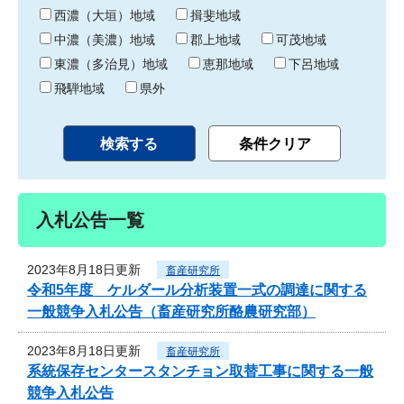
り
西濃（大垣）地域
揖斐地域
中濃（美濃）地域
郡上地域
可茂地域
東濃（多治見）地域
恵那地域
下呂地域
飛騨地域
県外
入札公告一覧
2023年8月18日更新
畜産研究所
令和5年度 ケルダール分析装置一式の調達に関する
一般競争入札公告（畜産研究所酪農研究部）
2023年8月18日更新
畜産研究所
系統保存センタースタンチョン取替工事に関する一般
競争入札公告