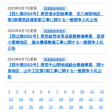
2023年8月7日更新
西濃農林事務所
【西た第0504号】県営湛水防除事業 安八南部地区
第3期電気設備更新工事に関する一般競争入札公告
2023年8月7日更新
西濃農林事務所
【西ほ第0502号】県営経営体育成基盤整備事業 室原
小栗栖地区 揚水機場整備工事に関する一般競争入札
公告
2023年8月7日更新
西濃農林事務所
【西中第0503号】県営中山間地域総合整備事業 関ケ
原地区 山中工区第7期工事に関する一般競争入札公
告
1
2
3
4
5
6
7
8
9
10
11
12
13
14
15
16
17
18
19
20
21
22
23
24
25
26
27
28
29
30
31
32