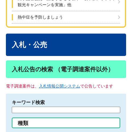
観光キャンペーンを実施」他
熱中症を予防しましょう
本
文
入札・公売
入札公告の検索 （電子調達案件以外）
電子調達案件は、
入札情報公開システム
で公告しています
キーワード検索
検
索
す
種類
る