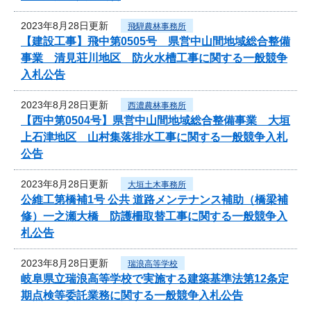
2023年8月28日更新
飛騨農林事務所
【建設工事】飛中第0505号 県営中山間地域総合整備
事業 清見荘川地区 防火水槽工事に関する一般競争
入札公告
2023年8月28日更新
西濃農林事務所
【西中第0504号】県営中山間地域総合整備事業 大垣
上石津地区 山村集落排水工事に関する一般競争入札
公告
2023年8月28日更新
大垣土木事務所
公維工第橋補1号 公共 道路メンテナンス補助（橋梁補
修）一之瀬大橋 防護柵取替工事に関する一般競争入
札公告
2023年8月28日更新
瑞浪高等学校
岐阜県立瑞浪高等学校で実施する建築基準法第12条定
期点検等委託業務に関する一般競争入札公告