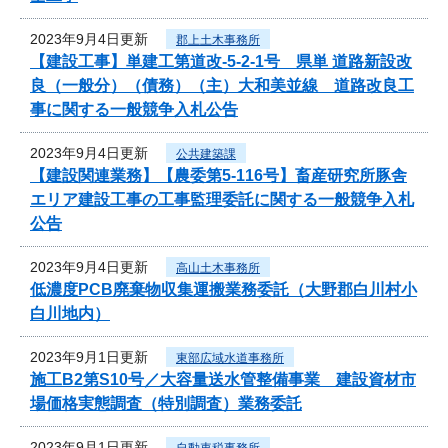
2023年9月4日更新
郡上土木事務所
【建設工事】単建工第道改-5-2-1号 県単 道路新設改
良（一般分）（債務）（主）大和美並線 道路改良工
事に関する一般競争入札公告
2023年9月4日更新
公共建築課
【建設関連業務】【農委第5-116号】畜産研究所豚舎
エリア建設工事の工事監理委託に関する一般競争入札
公告
2023年9月4日更新
高山土木事務所
低濃度PCB廃棄物収集運搬業務委託（大野郡白川村小
白川地内）
2023年9月1日更新
東部広域水道事務所
施工B2第S10号／大容量送水管整備事業 建設資材市
場価格実態調査（特別調査）業務委託
2023年9月1日更新
自動車税事務所