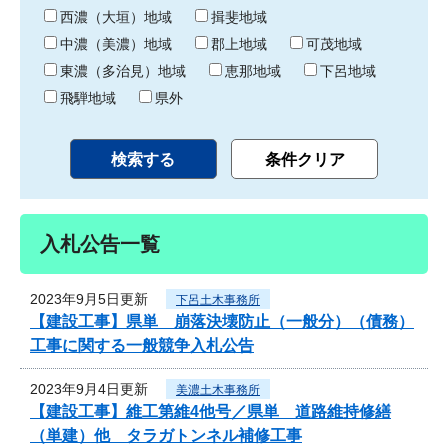
り
西濃（大垣）地域
揖斐地域
中濃（美濃）地域
郡上地域
可茂地域
東濃（多治見）地域
恵那地域
下呂地域
飛騨地域
県外
入札公告一覧
2023年9月5日更新
下呂土木事務所
【建設工事】県単 崩落決壊防止（一般分）（債務）
工事に関する一般競争入札公告
2023年9月4日更新
美濃土木事務所
【建設工事】維工第維4他号／県単 道路維持修繕
（単建）他 タラガトンネル補修工事