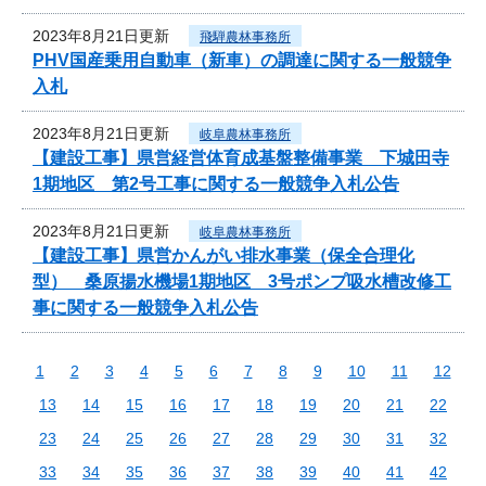
2023年8月21日更新
飛騨農林事務所
PHV国産乗用自動車（新車）の調達に関する一般競争
入札
2023年8月21日更新
岐阜農林事務所
【建設工事】県営経営体育成基盤整備事業 下城田寺
1期地区 第2号工事に関する一般競争入札公告
2023年8月21日更新
岐阜農林事務所
【建設工事】県営かんがい排水事業（保全合理化
型） 桑原揚水機場1期地区 3号ポンプ吸水槽改修工
事に関する一般競争入札公告
1
2
3
4
5
6
7
8
9
10
11
12
13
14
15
16
17
18
19
20
21
22
23
24
25
26
27
28
29
30
31
32
33
34
35
36
37
38
39
40
41
42