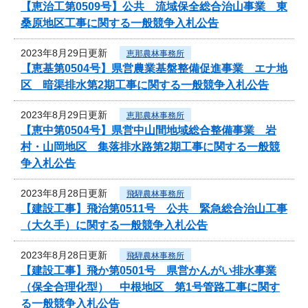
【恵治工第0509号】公共 流域保全総合治山事業 東
桑原地区工事に関する一般競争入札公告
2023年8月29日更新
恵那農林事務所
【恵基第0504号】県営農業基盤整備促進事業 エナ地
区 暗渠排水第2期工事に関する一般競争入札公告
2023年8月29日更新
恵那農林事務所
【恵中第0504号】県営中山間地域総合整備事業 岩
村・山岡地区 集落排水路第2期工事に関する一般競
争入札公告
2023年8月28日更新
飛騨農林事務所
【建設工事】飛治第0511号 公共 緊急総合治山工事
（大久手）に関する一般競争入札公告
2023年8月28日更新
飛騨農林事務所
【建設工事】飛か第0501号 県営かんがい排水事業
（保全合理化型） 中根地区 第1号管路工事に関す
る一般競争入札公告