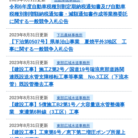
令和6年度自動車税種別割定期納税通知書及び自動車
税種別割増額納税通知書・減額通知書作成等業務委託
に関する一般競争入札公告
2023年8月31日更新
下呂農林事務所
【下治第0507号】県単治山事業 夏焼平外3地区 工
事に関する一般競争入札公告
2023年8月31日更新
東部広域水道事務所
【建設工事】施工Z第2号／国道19号瑞浪恵那道路関
連既設送水管支障移転工事等事業 No.3工区（下流本
管）既設管撤去工事
2023年8月31日更新
東部広域水道事務所
【建設工事】5債施工B2第1号／大容量送水管整備事
業 東濃第6幹線（3工区）工事
2023年8月31日更新
東部広域水道事務所
【建設工事】工東第6号／恵下第二増圧ポンプ所屋上