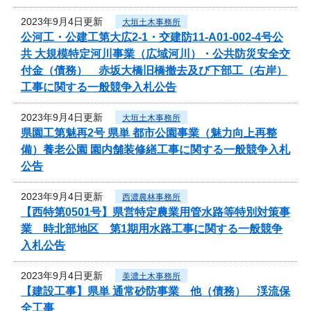
2023年9月4日更新
大垣土木事務所
公河工・公建工第大広2-1・交建防11-A01-002-4号公
共 大規模特定河川事業（広域河川）・公共防災安全交
付金（債務） 赤坂大橋旧橋撤去及び下部工（右岸）
工事に関する一般競争入札公告
2023年9月4日更新
大垣土木事務所
県園工第魅再2号 県単 都市公園事業（魅力向上再整
備）養老公園 園内舗装修繕工事に関する一般競争入札
公告
2023年9月4日更新
西濃農林事務所
【西特第0501号】県営特定農業用管水路等特別対策事
業 時北部地区 第1期用水路工事に関する一般競争
入札公告
2023年9月4日更新
美濃土木事務所
【建設工事】県単 通常砂防事業 他（債務） 渓流保
全工事