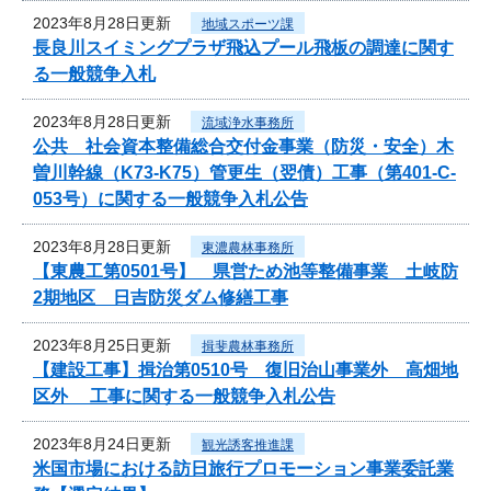
2023年8月28日更新
地域スポーツ課
長良川スイミングプラザ飛込プール飛板の調達に関す
る一般競争入札
2023年8月28日更新
流域浄水事務所
公共 社会資本整備総合交付金事業（防災・安全）木
曽川幹線（K73-K75）管更生（翌債）工事（第401-C-
053号）に関する一般競争入札公告
2023年8月28日更新
東濃農林事務所
【東農工第0501号】 県営ため池等整備事業 土岐防
2期地区 日吉防災ダム修繕工事
2023年8月25日更新
揖斐農林事務所
【建設工事】揖治第0510号 復旧治山事業外 高畑地
区外 工事に関する一般競争入札公告
2023年8月24日更新
観光誘客推進課
米国市場における訪日旅行プロモーション事業委託業