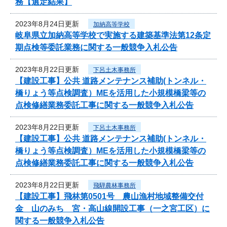
務【選定結果】
2023年8月24日更新
加納高等学校
岐阜県立加納高等学校で実施する建築基準法第12条定
期点検等委託業務に関する一般競争入札公告
2023年8月22日更新
下呂土木事務所
【建設工事】公共 道路メンテナンス補助(トンネル・
橋りょう等点検調査）MEを活用した小規模橋梁等の
点検修繕業務委託工事に関する一般競争入札公告
2023年8月22日更新
下呂土木事務所
【建設工事】公共 道路メンテナンス補助(トンネル・
橋りょう等点検調査）MEを活用した小規模橋梁等の
点検修繕業務委託工事に関する一般競争入札公告
2023年8月22日更新
飛騨農林事務所
【建設工事】飛林第0501号 農山漁村地域整備交付
金 山のみち 宮・高山線開設工事（一之宮工区）に
関する一般競争入札公告