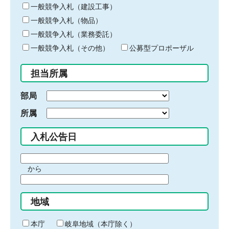
キ
一般競争入札（建設工事）
ー
一般競争入札（物品）
ワ
一般競争入札（業務委託）
ー
ド
一般競争入札（その他）
公募型プロポーザル
を
入
担当所属
力
部局
所属
入札公告日
期
から
間
期
の
間
始
地域
の
ま
終
り
わ
本庁
岐阜地域（本庁除く）