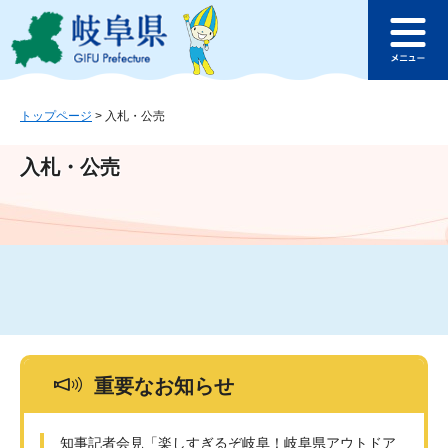
ペ
メ
このページの本文へ
ー
ニ
メ
ジ
ュ
ニ
の
ー
ュ
先
を
ー
頭
飛
トップページ
>
入札・公売
で
ば
す
し
入札・公売
。
て
本
文
へ
重要なお知らせ
知事記者会見「楽しすぎるぞ岐阜！岐阜県アウトドア