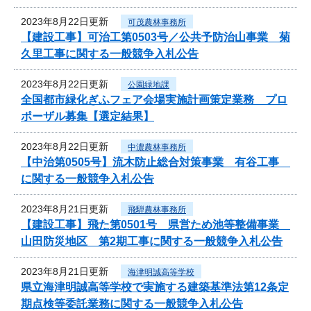
2023年8月22日更新
可茂農林事務所
【建設工事】可治工第0503号／公共予防治山事業 菊
久里工事に関する一般競争入札公告
2023年8月22日更新
公園緑地課
全国都市緑化ぎふフェア会場実施計画策定業務 プロ
ポーザル募集【選定結果】
2023年8月22日更新
中濃農林事務所
【中治第0505号】流木防止総合対策事業 有谷工事
に関する一般競争入札公告
2023年8月21日更新
飛騨農林事務所
【建設工事】飛た第0501号 県営ため池等整備事業
山田防災地区 第2期工事に関する一般競争入札公告
2023年8月21日更新
海津明誠高等学校
県立海津明誠高等学校で実施する建築基準法第12条定
期点検等委託業務に関する一般競争入札公告