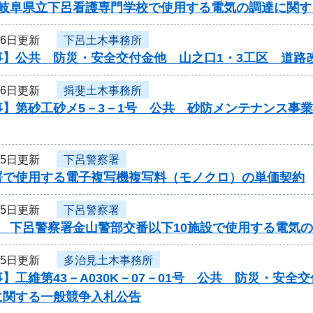
度岐阜県立下呂看護専門学校で使用する電気の調達に関す
16日更新
下呂土木事務所
事】公共 防災・安全交付金他 山之口1・3工区 道路
16日更新
揖斐土木事務所
事】第砂工砂メ5－3－1号 公共 砂防メンテナンス事
15日更新
下呂警察署
署で使用する電子複写機複写料（モノクロ）の単価契約
15日更新
下呂警察署
度 下呂警察署金山警部交番以下10施設で使用する電気
15日更新
多治見土木事務所
】工維第43－A030K－07－01号 公共 防災・安
に関する一般競争入札公告