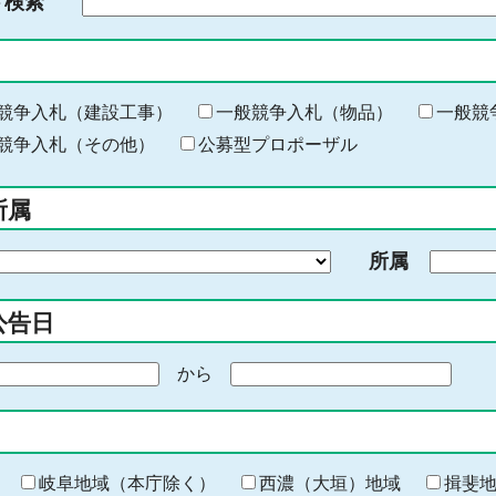
ド検索
検
索
す
る
キ
競争入札（建設工事）
一般競争入札（物品）
一般競
ー
競争入札（その他）
公募型プロポーザル
ワ
ー
所属
ド
を
所属
入
力
公告日
から
期
間
の
終
わ
岐阜地域（本庁除く）
西濃（大垣）地域
揖斐