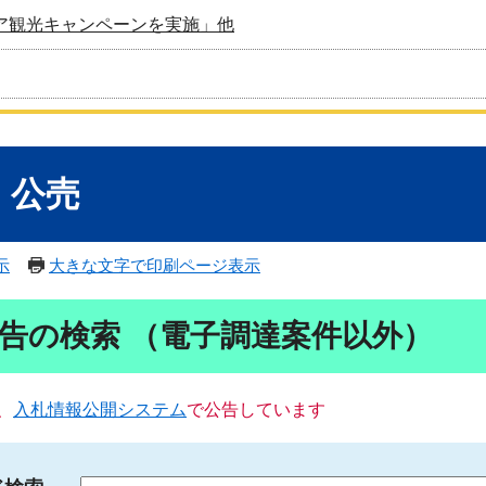
ア観光キャンペーンを実施」他
・公売
示
大きな文字で印刷ページ表示
告の検索 （電子調達案件以外）
、
入札情報公開システム
で公告しています