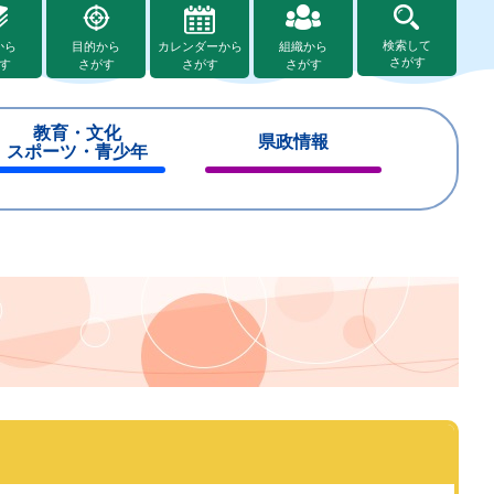
検索して
から
目的から
カレンダーから
組織から
さがす
す
さがす
さがす
さがす
教育・文化
県政情報
スポーツ・青少年
閉
閉
じ
じ
る
る