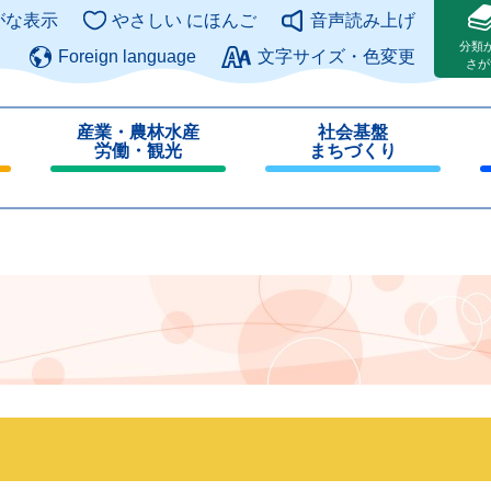
このページの本文へ
がな表示
やさしい にほんご
音声読み上げ
分類
Foreign language
文字サイズ・色変更
さが
産業・農林水産
社会基盤
労働・観光
まちづくり
閉
閉
じ
じ
る
る