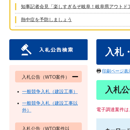
知事記者会見「楽しすぎるぞ岐阜！岐阜県アウトド
熱中症を予防しましょう
本
入札
文
印刷ページ表
入札公告（WTO案件）
入札公
一般競争入札（建設工事）
一般競争入札（建設工事以
電子調達案件は
外）
入札公告（WTO案件以