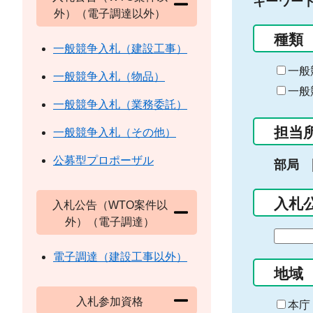
キーワー
外）（電子調達以外）
種類
一般競争入札（建設工事）
一般
一般競争入札（物品）
一般
一般競争入札（業務委託）
担当
一般競争入札（その他）
公募型プロポーザル
部局
入札
入札公告（WTO案件以
外）（電子調達）
期
間
電子調達（建設工事以外）
の
地域
始
入札参加資格
ま
本庁