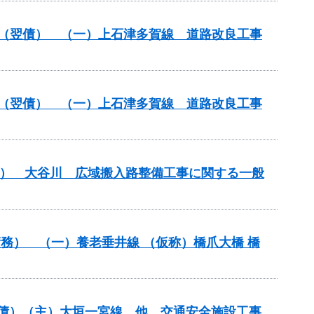
改築）（翌債） （一）上石津多賀線 道路改良工事
改築）（翌債） （一）上石津多賀線 道路改良工事
翌債） 大谷川 広域搬入路整備工事に関する一般
）（債務） （一）養老垂井線 （仮称）橋爪大橋 橋
（翌債）（主）大垣一宮線 他 交通安全施設工事