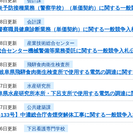
18日更新
会計課
型肝炎予防接種業務（警察学校）（単価契約）に関する一
18日更新
会計課
県警察職員健康診断業務（単価契約）に関する一般競争入
18日更新
産業技術総合センター
総合センター機械警備等業務委託に関する一般競争入札
18日更新
飛騨食肉衛生検査所
度岐阜県飛騨食肉衛生検査所で使用する電気の調達に関す
17日更新
水産研究所
岐阜県水産研究所本所・下呂支所で使用する電気の調達に
17日更新
公共建築課
-133号】中濃総合庁舎煙突解体工事に関する一般競争
16日更新
下呂看護専門学校