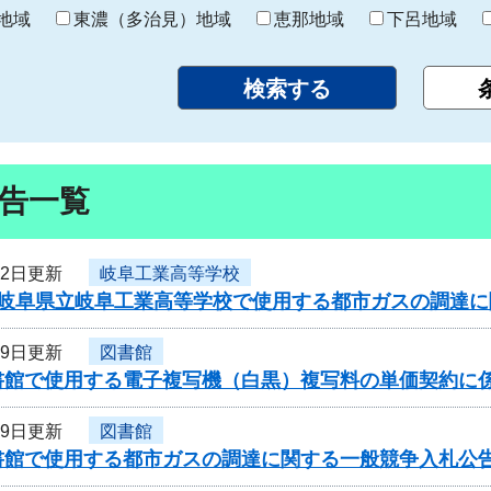
り
地域
東濃（多治見）地域
恵那地域
下呂地域
告一覧
22日更新
岐阜工業高等学校
度岐阜県立岐阜工業高等学校で使用する都市ガスの調達
19日更新
図書館
書館で使用する電子複写機（白黒）複写料の単価契約に
19日更新
図書館
書館で使用する都市ガスの調達に関する一般競争入札公