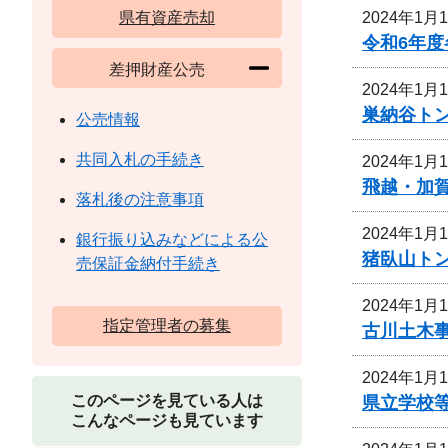
2024年1月
県有資産売却
令和6年
差押財産公売
2024年1月
巣納谷ト
公売情報
共同入札の手続き
2024年1月
飛越・加
落札後の注意事項
2024年1月
銀行振り込みなどによる公
猪臥山ト
売保証金納付手続き
2024年1月
指定管理者の募集
古川土木
2024年1月
このページを見ている人は
県立学校
こんなページも見ています