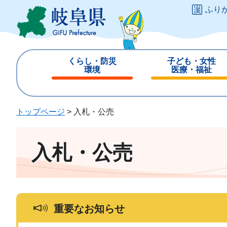
ペ
メ
ふり
ー
ニ
ジ
ュ
の
ー
先
を
くらし・防災
子ども・女性
頭
飛
環境
医療・福祉
で
ば
閉
閉
す
し
じ
じ
。
て
る
る
トップページ
>
入札・公売
本
文
へ
入札・公売
重要なお知らせ