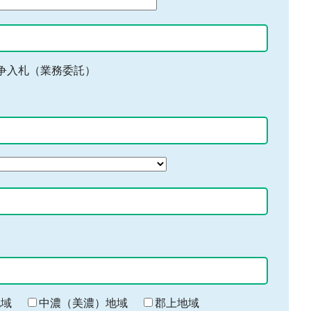
争入札（業務委託）
地域
中濃（美濃）地域
郡上地域