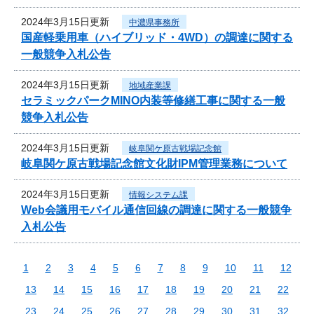
2024年3月15日更新
中濃県事務所
国産軽乗用車（ハイブリッド・4WD）の調達に関する
一般競争入札公告
2024年3月15日更新
地域産業課
セラミックパークMINO内装等修繕工事に関する一般
競争入札公告
2024年3月15日更新
岐阜関ケ原古戦場記念館
岐阜関ケ原古戦場記念館文化財IPM管理業務について
2024年3月15日更新
情報システム課
Web会議用モバイル通信回線の調達に関する一般競争
入札公告
1
2
3
4
5
6
7
8
9
10
11
12
13
14
15
16
17
18
19
20
21
22
23
24
25
26
27
28
29
30
31
32