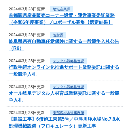
2024年3月28日更新
地域産業課
首都圏県産品販売コーナー設置・運営事業委託業務
（令和6年度事業）プロポーザル募集【選定結果】
2024年3月28日更新
管財課
岐阜県県有自動車任意保険に関する一般競争入札公告
（R6）
2024年3月28日更新
デジタル戦略推進課
行政手続オンライン化推進サポート業務委託に関する
一般競争入札
2024年3月28日更新
デジタル戦略推進課
オール岐阜デジタル人材育成業務委託に関する一般競
争入札
2024年3月28日更新
東部広域水道事務所
【建設工事】6債施工東第5号／中津川浄水場No.7,8水
処理機械設備（フロキュレータ）更新工事