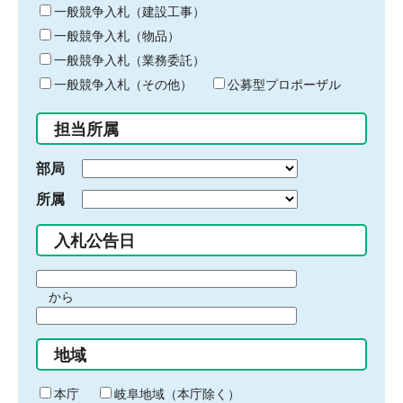
キ
一般競争入札（建設工事）
ー
一般競争入札（物品）
ワ
一般競争入札（業務委託）
ー
ド
一般競争入札（その他）
公募型プロポーザル
を
入
担当所属
力
部局
所属
入札公告日
期
から
間
期
の
間
始
地域
の
ま
終
り
わ
本庁
岐阜地域（本庁除く）