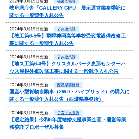
2024年3月19日更新
秘書広報課
岐阜県庁舎「GALLERY GIFU」展示運営業務委託に
関する一般競争入札公告
2024年3月19日更新
公共建築課
【教工第6-5号】飛騨神岡高等学校受変電設備改修工
事に関する一般競争入札公告
2024年3月19日更新
公共建築課
【地ス工第6-4号】クリスタルパーク恵那センターハ
ウス屋根外壁改修工事に関する一般競争入札公告
2024年3月19日更新
西濃県事務所
国産小型貨物自動車（2WD・ハイブリッド）の購入に
関する一般競争入札公告（西濃県事務所）
2024年3月18日更新
子育て支援課
【選定結果】令和6年度結婚支援事業企画・運営等業
務委託プロポーザル募集