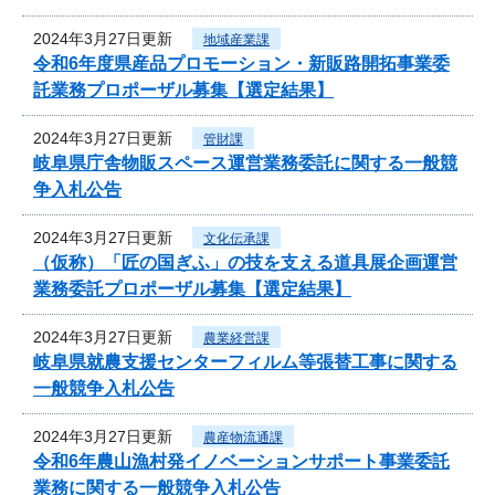
2024年3月27日更新
地域産業課
令和6年度県産品プロモーション・新販路開拓事業委
託業務プロポーザル募集【選定結果】
2024年3月27日更新
管財課
岐阜県庁舎物販スペース運営業務委託に関する一般競
争入札公告
2024年3月27日更新
文化伝承課
（仮称）「匠の国ぎふ」の技を支える道具展企画運営
業務委託プロポーザル募集【選定結果】
2024年3月27日更新
農業経営課
岐阜県就農支援センターフィルム等張替工事に関する
一般競争入札公告
2024年3月27日更新
農産物流通課
令和6年農山漁村発イノベーションサポート事業委託
業務に関する一般競争入札公告