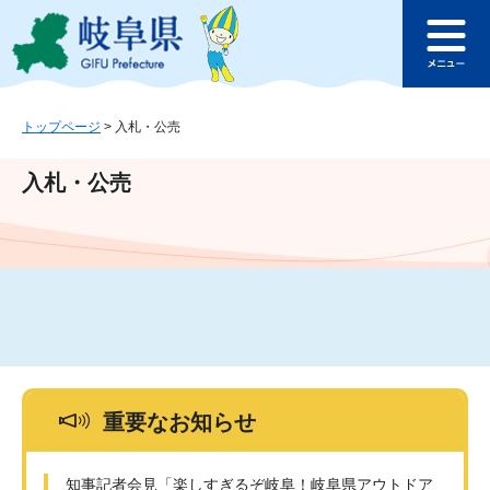
ペ
メ
このページの本文へ
ー
ニ
メ
ジ
ュ
ニ
の
ー
ュ
先
を
ー
頭
飛
トップページ
>
入札・公売
で
ば
す
し
入札・公売
。
て
本
文
へ
重要なお知らせ
知事記者会見「楽しすぎるぞ岐阜！岐阜県アウトドア