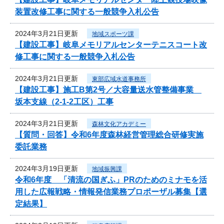
装置改修工事に関する一般競争入札公告
2024年3月21日更新
地域スポーツ課
【建設工事】岐阜メモリアルセンターテニスコート改
修工事に関する一般競争入札公告
2024年3月21日更新
東部広域水道事務所
【建設工事】施工B第2号／大容量送水管整備事業
坂本支線（2-1-2工区）工事
2024年3月21日更新
森林文化アカデミー
【質問・回答】令和6年度森林経営管理総合研修実施
委託業務
2024年3月19日更新
地域振興課
令和6年度 「清流の国ぎふ」PRのためのミナモを活
用した広報戦略・情報発信業務プロポーザル募集【選
定結果】