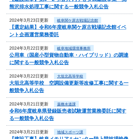
熊沢排水処理工事に関する一般競争入札公告
2024年3月23日更新
岐阜関ケ原古戦場記念館
【選定結果】令和6年度岐阜関ケ原古戦場記念館イベ
ント企画運営業務委託
2024年3月22日更新
岐阜地域環境事務所
公用車（国産小型貨物自動車・ハイブリッド）の調達
に関する一般競争入札公告
2024年3月22日更新
大垣北高等学校
大垣北高等学校 空調設備更新等改修工事に関する一
般競争入札公告
2024年3月21日更新
薬務水道課
令和6年度岐阜県登録販売者試験運営業務委託に関す
る一般競争入札公告
2024年3月21日更新
地域スポーツ課
【建設工事】岐阜メモリアルセンター陸上競技場映像