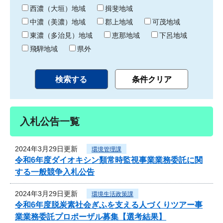
り
西濃（大垣）地域
揖斐地域
中濃（美濃）地域
郡上地域
可茂地域
東濃（多治見）地域
恵那地域
下呂地域
飛騨地域
県外
入札公告一覧
2024年3月29日更新
環境管理課
令和6年度ダイオキシン類常時監視事業業務委託に関
する一般競争入札公告
2024年3月29日更新
環境生活政策課
令和6年度脱炭素社会ぎふを支える人づくりツアー事
業業務委託プロポーザル募集【選考結果】