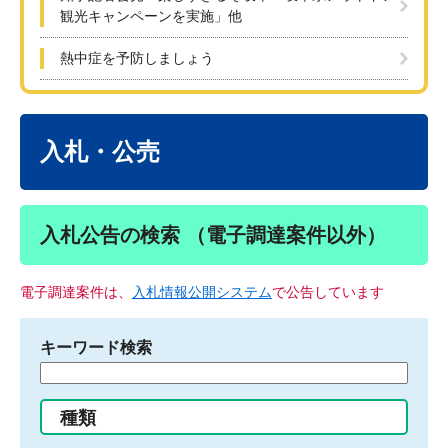
観光キャンペーンを実施」他
熱中症を予防しましょう
本
文
入札・公売
入札公告の検索 （電子調達案件以外）
電子調達案件は、
入札情報公開システム
で公告しています
キーワード検索
検
索
す
種類
る