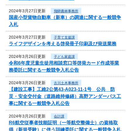
2024年3月27日更新
飛騨農林事務所
国産小型貨物自動車（新車）の調達に関する一般競争
入札
2024年3月27日更新
子育て支援課
ライフデザインを考える啓発冊子印刷及び発送業務
2024年3月26日更新
子ども家庭課
令和6年度児童生徒用相談窓口等啓発カード作成等業
務委託に関する一般競争入札公告
2024年3月26日更新
古川土木事務所
【建設工事】工維2公第43-A023-11-1号 公共 防
災・安全交付金（道路維持修繕）高野アンダーパス工
事に関する一般競争入札公告
2024年3月26日更新
会計課
R6航空従事者技能証明（一等航空整備士）の資格取
得（新規受験）に伴う訓練委託に関する一般競争入札