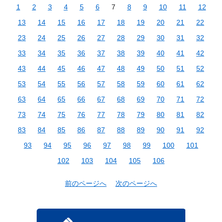
1
2
3
4
5
6
7
8
9
10
11
12
13
14
15
16
17
18
19
20
21
22
23
24
25
26
27
28
29
30
31
32
33
34
35
36
37
38
39
40
41
42
43
44
45
46
47
48
49
50
51
52
53
54
55
56
57
58
59
60
61
62
63
64
65
66
67
68
69
70
71
72
73
74
75
76
77
78
79
80
81
82
83
84
85
86
87
88
89
90
91
92
93
94
95
96
97
98
99
100
101
102
103
104
105
106
前のページへ
次のページへ