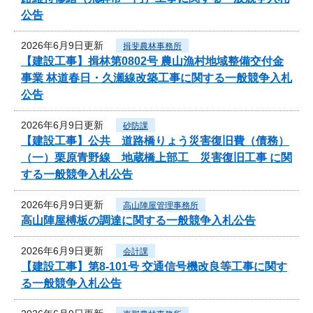
公告
2026年6月9日更新
揖斐農林事務所
【建設工事】揖林第0802号 農山漁村地域整備交付金
事業 林道春日・久瀬線改築工事に関する一般競争入札
公告
2026年6月9日更新
砂防課
【建設工事】公共 道路橋りょう災害復旧費（債務）
（一）栗原青野線 地蔵橋上部工 災害復旧工事 に関
する一般競争入札公告
2026年6月9日更新
高山陣屋管理事務所
高山陣屋榑板の調達に関する一般競争入札公告
2026年6月9日更新
会計課
【建設工事】第8-101号 交通信号機改良等工事に関す
る一般競争入札公告