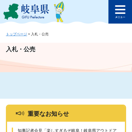
ペ
メ
このページの本文へ
ー
ニ
メ
ジ
ュ
ニ
の
ー
ュ
先
を
ー
頭
飛
トップページ
>
入札・公売
で
ば
す
し
入札・公売
。
て
本
文
へ
重要なお知らせ
知事記者会見「楽しすぎるぞ岐阜！岐阜県アウトドア