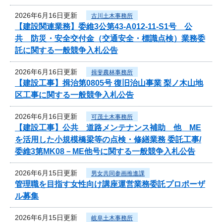
2026年6月16日更新
古川土木事務所
【建設関連業務】委維3公第43-A012-11-S1号 公
共 防災・安全交付金（交通安全・標識点検）業務委
託に関する一般競争入札公告
2026年6月16日更新
揖斐農林事務所
【建設工事】揖治第0805号 復旧治山事業 梨ノ木山地
区工事に関する一般競争入札公告
2026年6月16日更新
可茂土木事務所
【建設工事】公共 道路メンテナンス補助 他 ME
を活用した小規模橋梁等の点検・修繕業務 委託工事/
委維3第MK08－ME他号に関する一般競争入札公告
2026年6月15日更新
男女共同参画推進課
管理職を目指す女性向け講座運営業務委託プロポーザ
ル募集
2026年6月15日更新
岐阜土木事務所