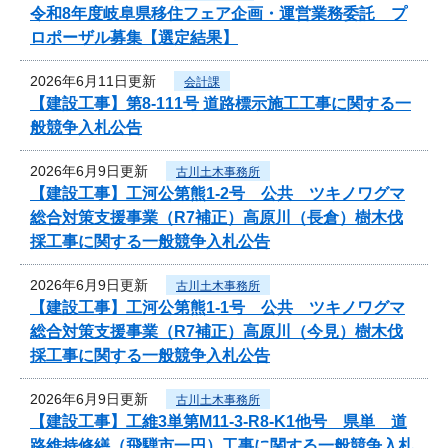
令和8年度岐阜県移住フェア企画・運営業務委託 プ
ロポーザル募集【選定結果】
2026年6月11日更新
会計課
【建設工事】第8-111号 道路標示施工工事に関する一
般競争入札公告
2026年6月9日更新
古川土木事務所
【建設工事】工河公第熊1-2号 公共 ツキノワグマ
総合対策支援事業（R7補正）高原川（長倉）樹木伐
採工事に関する一般競争入札公告
2026年6月9日更新
古川土木事務所
【建設工事】工河公第熊1-1号 公共 ツキノワグマ
総合対策支援事業（R7補正）高原川（今見）樹木伐
採工事に関する一般競争入札公告
2026年6月9日更新
古川土木事務所
【建設工事】工維3単第M11-3-R8-K1他号 県単 道
路維持修繕（飛騨市一円）工事に関する一般競争入札