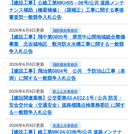
【建設工事】公維工第MKH05－06号/公共 道路メンテ
ナンス補助（橋梁補修）（国補正）工事に関する事後
審査型一般競争入札公告
2026年6月8日更新
飛騨農林事務所
【建設工事】飛中第0805号 県営中山間地域総合整備
事業 北吉城地区 数河防火水槽工事に関する一般競
争入札公告
2026年6月8日更新
飛騨農林事務所
【建設工事】飛治第0804号 公共 予防治山工事（表
洞）に関する一般競争入札公告
2026年6月8日更新
郡上土木事務所
【建設関連業務】公交委第43-A012-1号 / 公共 防災・
安全交付金（交通安全）道路標識点検業務委託 に関す
る一般競争入札公告
2026年6月8日更新
美濃土木事務所
【建設工事】維工第MK04-03他号/公共 道路メンテナ