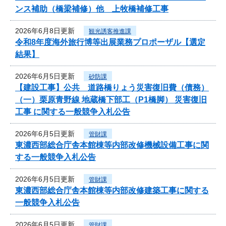
ンス補助（橋梁補修）他 上牧橋補修工事
2026年6月8日更新
観光誘客推進課
令和8年度海外旅行博等出展業務プロポーザル【選定
結果】
2026年6月5日更新
砂防課
【建設工事】公共 道路橋りょう災害復旧費（債務）
（一）栗原青野線 地蔵橋下部工（P1橋脚） 災害復旧
工事 に関する一般競争入札公告
2026年6月5日更新
管財課
東濃西部総合庁舎本館棟等内部改修機械設備工事に関
する一般競争入札公告
2026年6月5日更新
管財課
東濃西部総合庁舎本館棟等内部改修建築工事に関する
一般競争入札公告
2026年6月5日更新
管財課