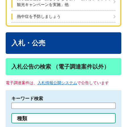
観光キャンペーンを実施」他
熱中症を予防しましょう
本
文
入札・公売
入札公告の検索 （電子調達案件以外）
電子調達案件は、
入札情報公開システム
で公告しています
キーワード検索
検
索
す
種類
る