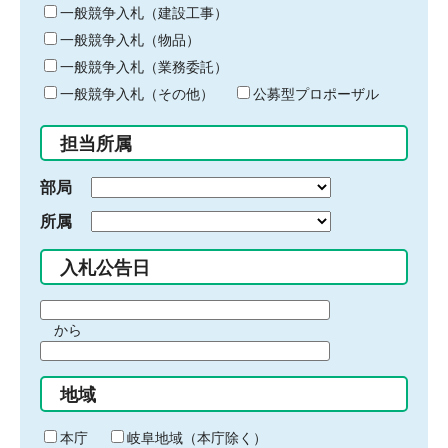
キ
一般競争入札（建設工事）
ー
一般競争入札（物品）
ワ
一般競争入札（業務委託）
ー
ド
一般競争入札（その他）
公募型プロポーザル
を
入
担当所属
力
部局
所属
入札公告日
期
から
間
期
の
間
始
地域
の
ま
終
り
わ
本庁
岐阜地域（本庁除く）