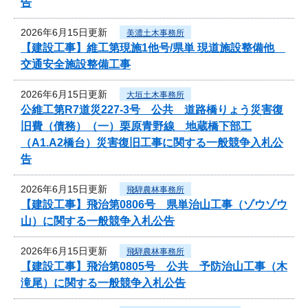
告
2026年6月15日更新
美濃土木事務所
【建設工事】維工第現施1他号/県単 現道施設整備他
交通安全施設整備工事
2026年6月15日更新
大垣土木事務所
公維工第R7道災227-3号 公共 道路橋りょう災害復
旧費（債務）（一）栗原青野線 地蔵橋下部工
（A1.A2橋台）災害復旧工事に関する一般競争入札公
告
2026年6月15日更新
飛騨農林事務所
【建設工事】飛治第0806号 県単治山工事（ゾウゾウ
山）に関する一般競争入札公告
2026年6月15日更新
飛騨農林事務所
【建設工事】飛治第0805号 公共 予防治山工事（木
滝尾）に関する一般競争入札公告