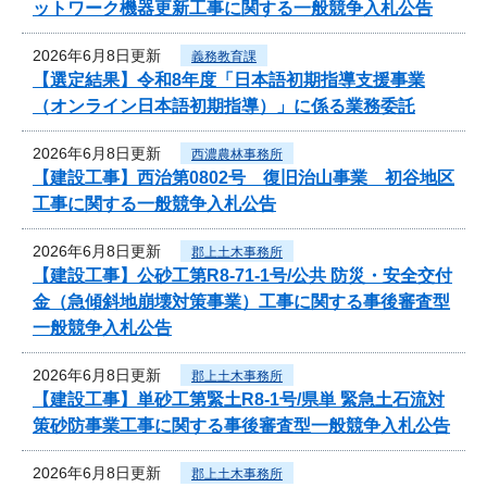
ットワーク機器更新工事に関する一般競争入札公告
2026年6月8日更新
義務教育課
【選定結果】令和8年度「日本語初期指導支援事業
（オンライン日本語初期指導）」に係る業務委託
2026年6月8日更新
西濃農林事務所
【建設工事】西治第0802号 復旧治山事業 初谷地区
工事に関する一般競争入札公告
2026年6月8日更新
郡上土木事務所
【建設工事】公砂工第R8-71-1号/公共 防災・安全交付
金（急傾斜地崩壊対策事業）工事に関する事後審査型
一般競争入札公告
2026年6月8日更新
郡上土木事務所
【建設工事】単砂工第緊土R8-1号/県単 緊急土石流対
策砂防事業工事に関する事後審査型一般競争入札公告
2026年6月8日更新
郡上土木事務所