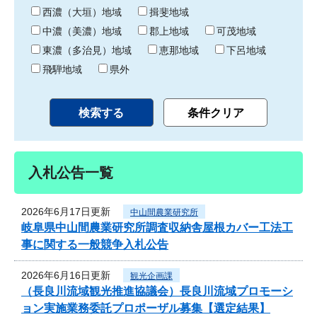
り
西濃（大垣）地域
揖斐地域
中濃（美濃）地域
郡上地域
可茂地域
東濃（多治見）地域
恵那地域
下呂地域
飛騨地域
県外
入札公告一覧
2026年6月17日更新
中山間農業研究所
岐阜県中山間農業研究所調査収納舎屋根カバー工法工
事に関する一般競争入札公告
2026年6月16日更新
観光企画課
（長良川流域観光推進協議会）長良川流域プロモーシ
ョン実施業務委託プロポーザル募集【選定結果】