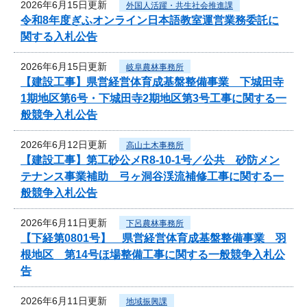
2026年6月15日更新
外国人活躍・共生社会推進課
令和8年度ぎふオンライン日本語教室運営業務委託に
関する入札公告
2026年6月15日更新
岐阜農林事務所
【建設工事】県営経営体育成基盤整備事業 下城田寺
1期地区第6号・下城田寺2期地区第3号工事に関する一
般競争入札公告
2026年6月12日更新
高山土木事務所
【建設工事】第工砂公メR8-10-1号／公共 砂防メン
テナンス事業補助 弓ヶ洞谷渓流補修工事に関する一
般競争入札公告
2026年6月11日更新
下呂農林事務所
【下経第0801号】 県営経営体育成基盤整備事業 羽
根地区 第14号ほ場整備工事に関する一般競争入札公
告
2026年6月11日更新
地域振興課