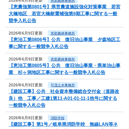
2026年6月9日更新
恵那農林事務所
【恵農強第0801号】県営農道施設強化対策事業 若宮
大橋地区 若宮大橋耐震補強第9期工事に関する一般
競争入札公告
2026年6月9日更新
恵那農林事務所
【恵治工第0806号】公共 復旧治山事業 夕森地区工
事に関する一般競争入札公告
2026年6月9日更新
恵那農林事務所
【恵治工第0805号】公共 復旧治山事業・県単治山事
業 杉ヶ洞地区工事に関する一般競争入札公告
2026年6月9日更新
可茂土木事務所
【建設工事】公共 社会資本整備総合交付金（道路改
良）他 工事／工建1第11-A01-01-11-1他号に関する
一般競争入札公告
2026年6月8日更新
消防学校
【建設工事】第1号／岐阜県消防学校 無線LAN等ネ