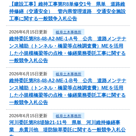
【建設工事】維持工事第R8単修交1号 県単 道路維
持修繕（交通安全） 管内県管理道路 交通安全施設
工事に関する一般競争入札公告
2026年6月15日更新
岐阜土木事務所
維持委託第R8-48-A2-ME-1-A号 公共 道路メンテナ
ンス補助（トンネル・橋梁等点検調査費）MEを活用
した小規模橋梁等の点検・修繕業務委託工事に関する
一般競争入札公告
2026年6月15日更新
岐阜土木事務所
維持委託第R8-48-A2-ME-1-B号 公共 道路メンテナ
ンス補助（トンネル・橋梁等点検調査費）MEを活用
した小規模橋梁等の点検・修繕業務委託工事に関する
一般競争入札公告
2026年6月15日更新
岐阜土木事務所
河川委託第R8堤除21-11号 県単 河川維持修繕事
業 糸貫川他 堤防除草委託に関する一般競争入札公