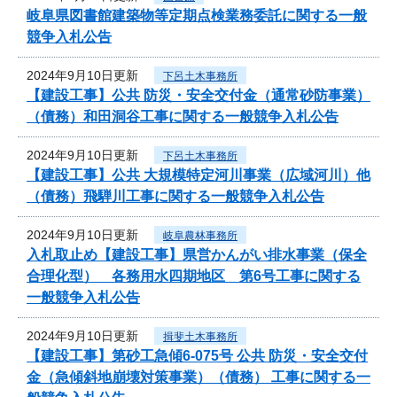
岐阜県図書館建築物等定期点検業務委託に関する一般
競争入札公告
2024年9月10日更新
下呂土木事務所
【建設工事】公共 防災・安全交付金（通常砂防事業）
（債務）和田洞谷工事に関する一般競争入札公告
2024年9月10日更新
下呂土木事務所
【建設工事】公共 大規模特定河川事業（広域河川）他
（債務）飛騨川工事に関する一般競争入札公告
2024年9月10日更新
岐阜農林事務所
入札取止め【建設工事】県営かんがい排水事業（保全
合理化型） 各務用水四期地区 第6号工事に関する
一般競争入札公告
2024年9月10日更新
揖斐土木事務所
【建設工事】第砂工急傾6-075号 公共 防災・安全交付
金（急傾斜地崩壊対策事業）（債務） 工事に関する一