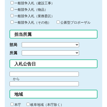
キ
一般競争入札（建設工事）
ー
一般競争入札（物品）
ワ
一般競争入札（業務委託）
ー
ド
一般競争入札（その他）
公募型プロポーザル
を
入
担当所属
力
部局
所属
入札公告日
期
から
間
期
の
間
始
地域
の
ま
終
り
わ
本庁
岐阜地域（本庁除く）