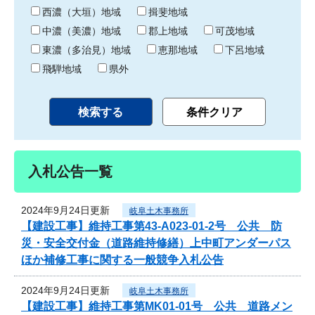
り
西濃（大垣）地域
揖斐地域
中濃（美濃）地域
郡上地域
可茂地域
東濃（多治見）地域
恵那地域
下呂地域
飛騨地域
県外
入札公告一覧
2024年9月24日更新
岐阜土木事務所
【建設工事】維持工事第43-A023-01-2号 公共 防
災・安全交付金（道路維持修繕）上中町アンダーパス
ほか補修工事に関する一般競争入札公告
2024年9月24日更新
岐阜土木事務所
【建設工事】維持工事第MK01-01号 公共 道路メン