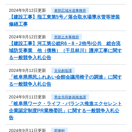
2024年9月12日更新
東部広域水道事務所
【建設工事】指工東第5号／落合取水場導水管等塗装
修繕工事
2024年9月12日更新
恵那土木事務所
【建設工事】河工第公総R6－8－2他号/公共 総合流
域防災事業 他（債務）（千旦林川）護岸工事に関す
る一般競争入札公告
2024年9月12日更新
文化創造課
「岐阜県県民ふれあい会館会議用椅子の調達」に関す
る一般競争入札公告
2024年9月11日更新
男女共同参画推進課
「岐阜県ワーク・ライフ・バランス推進エクセレント
企業認定制度PR業務委託」に関する一般競争入札公
告
2024年9月11日更新
図書館