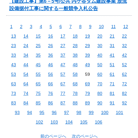
【建設工事】第6－5号/公共 内ケ谷ダム建設事業 放流
設備据付工事に関する一般競争入札公告
1
2
3
4
5
6
7
8
9
10
11
12
13
14
15
16
17
18
19
20
21
22
23
24
25
26
27
28
29
30
31
32
33
34
35
36
37
38
39
40
41
42
43
44
45
46
47
48
49
50
51
52
53
54
55
56
57
58
59
60
61
62
63
64
65
66
67
68
69
70
71
72
73
74
75
76
77
78
79
80
81
82
83
84
85
86
87
88
89
90
91
92
93
94
95
96
97
98
99
100
101
102
103
104
105
106
前のページへ
次のページへ