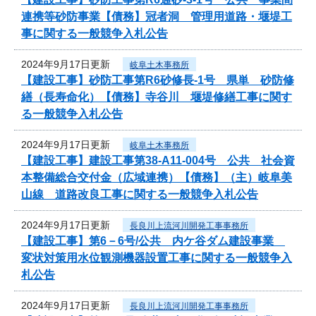
連携等砂防事業【債務】冠者洞 管理用道路・堰堤工
事に関する一般競争入札公告
2024年9月17日更新
岐阜土木事務所
【建設工事】砂防工事第R6砂修長-1号 県単 砂防修
繕（長寿命化）【債務】寺谷川 堰堤修繕工事に関す
る一般競争入札公告
2024年9月17日更新
岐阜土木事務所
【建設工事】建設工事第38-A11-004号 公共 社会資
本整備総合交付金（広域連携）【債務】（主）岐阜美
山線 道路改良工事に関する一般競争入札公告
2024年9月17日更新
長良川上流河川開発工事事務所
【建設工事】第6－6号/公共 内ケ谷ダム建設事業
変状対策用水位観測機器設置工事に関する一般競争入
札公告
2024年9月17日更新
長良川上流河川開発工事事務所