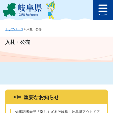
ペ
メ
このページの本文へ
ー
ニ
メ
ジ
ュ
ニ
の
ー
ュ
先
を
ー
頭
飛
トップページ
>
入札・公売
で
ば
す
し
入札・公売
。
て
本
文
へ
重要なお知らせ
知事記者会見「楽しすぎるぞ岐阜！岐阜県アウトドア