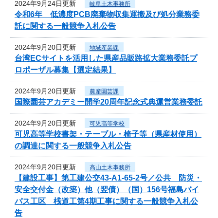
2024年9月24日更新
岐阜土木事務所
令和6年 低濃度PCB廃棄物収集運搬及び処分業務委
託に関する一般競争入札公告
2024年9月20日更新
地域産業課
台湾ECサイトを活用した県産品販路拡大業務委託プ
ロポーザル募集【選定結果】
2024年9月20日更新
農産園芸課
国際園芸アカデミー開学20周年記念式典運営業務委託
2024年9月20日更新
可児高等学校
可児高等学校書架・テーブル・椅子等（県産材使用）
の調達に関する一般競争入札公告
2024年9月20日更新
高山土木事務所
【建設工事】第工建公交43-A1-65-2号／公共 防災・
安全交付金（改築）他（翌債）（国）156号福島バイ
パス工区 桟道工第4期工事に関する一般競争入札公
告