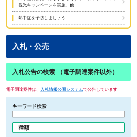
観光キャンペーンを実施」他
熱中症を予防しましょう
本
文
入札・公売
入札公告の検索 （電子調達案件以外）
電子調達案件は、
入札情報公開システム
で公告しています
キーワード検索
検
索
す
種類
る