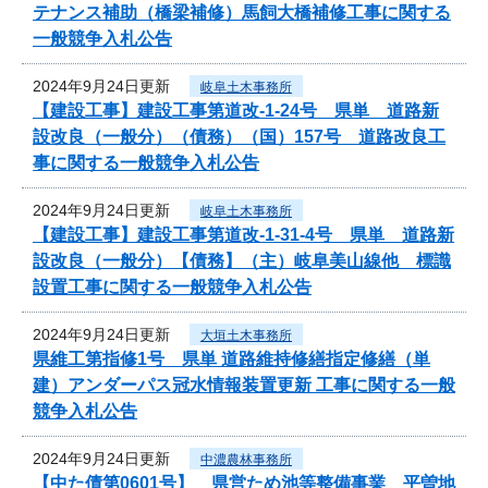
テナンス補助（橋梁補修）馬飼大橋補修工事に関する
一般競争入札公告
2024年9月24日更新
岐阜土木事務所
【建設工事】建設工事第道改-1-24号 県単 道路新
設改良（一般分）（債務）（国）157号 道路改良工
事に関する一般競争入札公告
2024年9月24日更新
岐阜土木事務所
【建設工事】建設工事第道改-1-31-4号 県単 道路新
設改良（一般分）【債務】（主）岐阜美山線他 標識
設置工事に関する一般競争入札公告
2024年9月24日更新
大垣土木事務所
県維工第指修1号 県単 道路維持修繕指定修繕（単
建）アンダーパス冠水情報装置更新 工事に関する一般
競争入札公告
2024年9月24日更新
中濃農林事務所
【中た債第0601号】 県営ため池等整備事業 平曽地