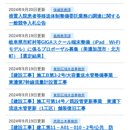
2024年9月20日更新
保健医療課
措置入院患者等移送体制整備委託業務の調達に関する
一般競争入札公告
2024年9月19日更新
義務教育課
岐阜県市町村等GIGAスクール端末整備（iPad Wi-Fi
モデル）に係るプロポーザル募集（美濃加茂市・北方
町）【選定結果】
2024年9月19日更新
東部広域水道事務所
【建設工事】施工B第3-2号/大容量送水管整備事業
東濃第7幹線流量計設置工事
2024年9月19日更新
東部広域水道事務所
【建設工事】施工可第14号／既設管更新事業 東濃下
流送水管更新（1工区）舗装復旧工事
2024年9月19日更新
恵那土木事務所
【建設工事】建工第11－A01－010－2号/公共 防