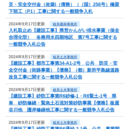
災・安全交付金（改築)（債務）（（国）256号）橋梁
下部工（P1）工事に関する一般競争入札
2024年9月17日更新
岐阜農林事務所
入札取止め【建設工事】県営かんがい排水事業（保全
合理化型） 各務用水四期地区 第7号工事に関する
一般競争入札公告
2024年9月17日更新
岐阜土木事務所
【建設工事】都市工事第34-A1-2号 公共 防災・安
全交付金（街路事業）【債務】（都）新所平島線道路
改良工事に関する一般競争入札公告
2024年9月17日更新
岐阜土木事務所
【建設工事】砂防工事第R6砂修-1・R6緊土-1号 県
単 砂防修繕・緊急土石流対策砂防事業【債務】板屋
谷川他 護岸修繕他工事に関する一般競争入札公告
2024年9月17日更新
岐阜土木事務所
【建設工事】砂防工事第R6通砂-3-1号 公共 事業間