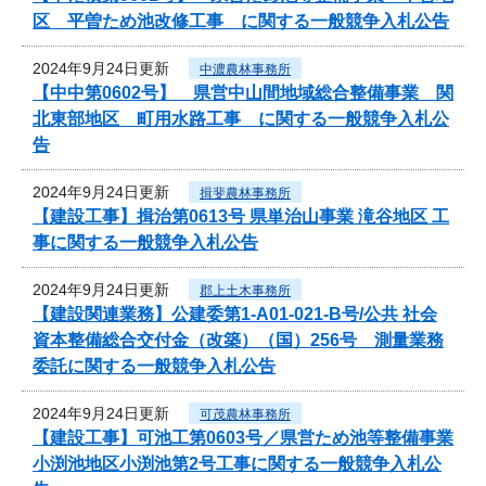
区 平曽ため池改修工事 に関する一般競争入札公告
2024年9月24日更新
中濃農林事務所
【中中第0602号】 県営中山間地域総合整備事業 関
北東部地区 町用水路工事 に関する一般競争入札公
告
2024年9月24日更新
揖斐農林事務所
【建設工事】揖治第0613号 県単治山事業 滝谷地区 工
事に関する一般競争入札公告
2024年9月24日更新
郡上土木事務所
【建設関連業務】公建委第1-A01-021-B号/公共 社会
資本整備総合交付金（改築）（国）256号 測量業務
委託に関する一般競争入札公告
2024年9月24日更新
可茂農林事務所
【建設工事】可池工第0603号／県営ため池等整備事業
小渕池地区小渕池第2号工事に関する一般競争入札公