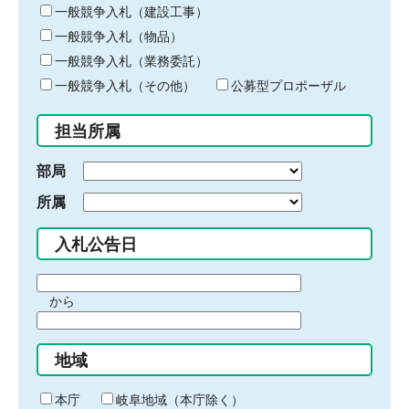
キ
一般競争入札（建設工事）
ー
一般競争入札（物品）
ワ
一般競争入札（業務委託）
ー
ド
一般競争入札（その他）
公募型プロポーザル
を
入
担当所属
力
部局
所属
入札公告日
期
から
間
期
の
間
始
地域
の
ま
終
り
わ
本庁
岐阜地域（本庁除く）