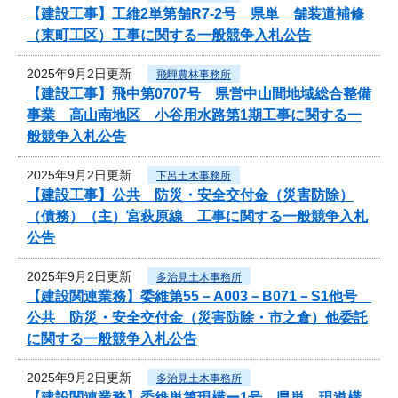
【建設工事】工維2単第舗R7-2号 県単 舗装道補修
（東町工区）工事に関する一般競争入札公告
2025年9月2日更新
飛騨農林事務所
【建設工事】飛中第0707号 県営中山間地域総合整備
事業 高山南地区 小谷用水路第1期工事に関する一
般競争入札公告
2025年9月2日更新
下呂土木事務所
【建設工事】公共 防災・安全交付金（災害防除）
（債務）（主）宮萩原線 工事に関する一般競争入札
公告
2025年9月2日更新
多治見土木事務所
【建設関連業務】委維第55－A003－B071－S1他号
公共 防災・安全交付金（災害防除・市之倉）他委託
に関する一般競争入札公告
2025年9月2日更新
多治見土木事務所
【建設関連業務】委維単第現構ー1号 県単 現道構