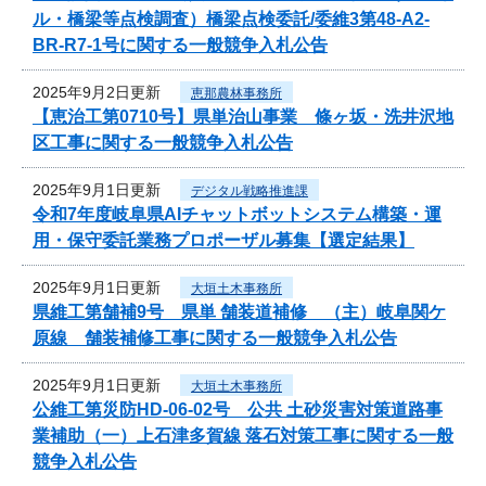
ル・橋梁等点検調査）橋梁点検委託/委維3第48-A2-
BR-R7-1号に関する一般競争入札公告
2025年9月2日更新
恵那農林事務所
【恵治工第0710号】県単治山事業 條ヶ坂・洗井沢地
区工事に関する一般競争入札公告
2025年9月1日更新
デジタル戦略推進課
令和7年度岐阜県AIチャットボットシステム構築・運
用・保守委託業務プロポーザル募集【選定結果】
2025年9月1日更新
大垣土木事務所
県維工第舗補9号 県単 舗装道補修 （主）岐阜関ケ
原線 舗装補修工事に関する一般競争入札公告
2025年9月1日更新
大垣土木事務所
公維工第災防HD-06-02号 公共 土砂災害対策道路事
業補助（一）上石津多賀線 落石対策工事に関する一般
競争入札公告