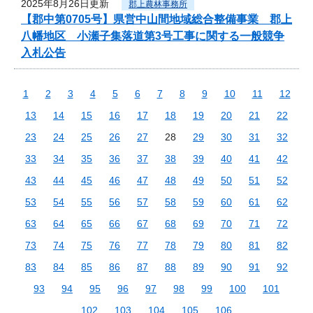
2025年8月26日更新
郡上農林事務所
【郡中第0705号】県営中山間地域総合整備事業 郡上
八幡地区 小瀬子集落道第3号工事に関する一般競争
入札公告
1
2
3
4
5
6
7
8
9
10
11
12
13
14
15
16
17
18
19
20
21
22
23
24
25
26
27
28
29
30
31
32
33
34
35
36
37
38
39
40
41
42
43
44
45
46
47
48
49
50
51
52
53
54
55
56
57
58
59
60
61
62
63
64
65
66
67
68
69
70
71
72
73
74
75
76
77
78
79
80
81
82
83
84
85
86
87
88
89
90
91
92
93
94
95
96
97
98
99
100
101
102
103
104
105
106