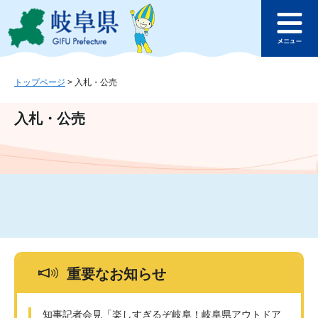
ペ
メ
このページの本文へ
ー
ニ
メ
ジ
ュ
ニ
の
ー
ュ
先
を
ー
頭
飛
トップページ
>
入札・公売
で
ば
す
し
入札・公売
。
て
本
文
へ
重要なお知らせ
知事記者会見「楽しすぎるぞ岐阜！岐阜県アウトドア