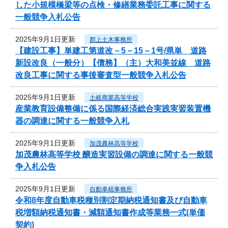
した小規模橋梁等の点検・修繕業務委託工事に関する
一般競争入札公告
2025年9月1日更新
郡上土木事務所
【建設工事】単建工第道改－5－15－1号/県単 道路
新設改良（一般分）【債務】（主）大和美並線 道路
改良工事に関する事後審査型一般競争入札公告
2025年9月1日更新
土岐商業高等学校
産業教育設備整備に係る国際経済総合実践実習装置機
器の調達に関する一般競争入札
2025年9月1日更新
加茂農林高等学校
加茂農林高等学校 醸造実習設備の調達に関する一般競
争入札公告
2025年9月1日更新
自動車税事務所
令和8年度自動車税種別割定期納税通知書及び自動車
税増額納税通知書・減額通知書作成等業務一式(単価
契約)