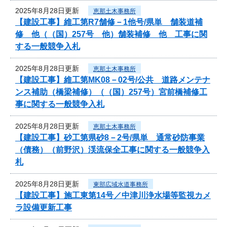
2025年8月28日更新
恵那土木事務所
【建設工事】維工第R7舗修－1他号/県単 舗装道補
修 他（（国）257号 他）舗装補修 他 工事に関
する一般競争入札
2025年8月28日更新
恵那土木事務所
【建設工事】維工第MK08－02号/公共 道路メンテナ
ンス補助（橋梁補修）（（国）257号）宮前橋補修工
事に関する一般競争入札
2025年8月28日更新
恵那土木事務所
【建設工事】砂工第県砂8－2号/県単 通常砂防事業
（債務）（前野沢）渓流保全工事に関する一般競争入
札
2025年8月28日更新
東部広域水道事務所
【建設工事】施工東第14号／中津川浄水場等監視カメ
ラ設備更新工事