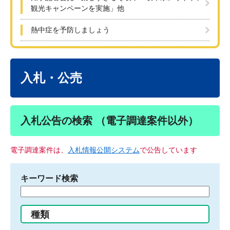
観光キャンペーンを実施」他
熱中症を予防しましょう
本
文
入札・公売
入札公告の検索 （電子調達案件以外）
電子調達案件は、
入札情報公開システム
で公告しています
キーワード検索
検
索
す
種類
る