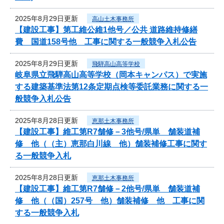
2025年8月29日更新
高山土木事務所
【建設工事】第工維公維1他号／公共 道路維持修繕
費 国道158号他 工事に関する一般競争入札公告
2025年8月29日更新
飛騨高山高等学校
岐阜県立飛騨高山高等学校（岡本キャンパス）で実施
する建築基準法第12条定期点検等委託業務に関する一
般競争入札公告
2025年8月28日更新
恵那土木事務所
【建設工事】維工第R7舗修－3他号/県単 舗装道補
修 他（（主）恵那白川線 他）舗装補修工事に関す
る一般競争入札
2025年8月28日更新
恵那土木事務所
【建設工事】維工第R7舗修－2他号/県単 舗装道補
修 他（（国）257号 他）舗装補修 他 工事に関
する一般競争入札