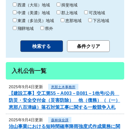
り
西濃（大垣）地域
揖斐地域
中濃（美濃）地域
郡上地域
可茂地域
東濃（多治見）地域
恵那地域
下呂地域
飛騨地域
県外
入札公告一覧
2025年9月4日更新
恵那土木事務所
【建設工事】交工第55－A003－B081－1他号/公共
防災・安全交付金（災害防除） 他（債務）（（一）
恵那八百津線）落石対策工事に関する一般競争入札
2025年9月4日更新
森林保全課
治山事業における短時間確率降雨強度式作成業務に関