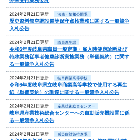
外来受付業務委託
2024年2月21日更新
法務・情報公開課
歴史資料館空調設備等保守点検業務に関する一般競争
入札公告
2024年2月21日更新
職員厚生課
令和6年度岐阜県職員一般定期・雇入時健康診断及び
特殊業務従事者健康診断実施業務（単価契約）に関す
る一般競争入札公告
2024年2月21日更新
岐阜商業高等学校
令和6年度岐阜県立岐阜商業高等学校で使用する再生
紙（単価契約）の調達に関する一般競争入札公告
2024年2月21日更新
産業技術総合センター
岐阜県産業技術総合センターへの自動販売機設置に係
る一般競争入札公告
2024年2月21日更新
感染症対策推進課