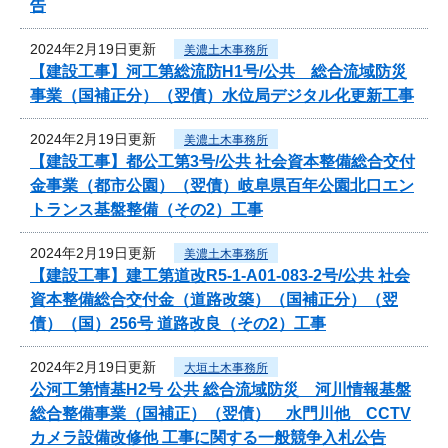
告
2024年2月19日更新
美濃土木事務所
【建設工事】河工第総流防H1号/公共 総合流域防災
事業（国補正分）（翌債）水位局デジタル化更新工事
2024年2月19日更新
美濃土木事務所
【建設工事】都公工第3号/公共 社会資本整備総合交付
金事業（都市公園）（翌債）岐阜県百年公園北口エン
トランス基盤整備（その2）工事
2024年2月19日更新
美濃土木事務所
【建設工事】建工第道改R5-1-A01-083-2号/公共 社会
資本整備総合交付金（道路改築）（国補正分）（翌
債）（国）256号 道路改良（その2）工事
2024年2月19日更新
大垣土木事務所
公河工第情基H2号 公共 総合流域防災 河川情報基盤
総合整備事業（国補正）（翌債） 水門川他 CCTV
カメラ設備改修他 工事に関する一般競争入札公告