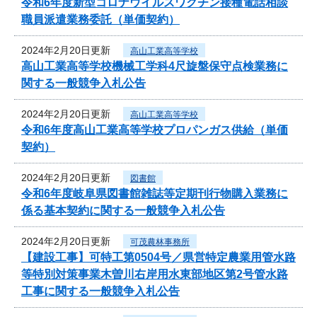
令和6年度新型コロナウイルスワクチン接種電話相談
職員派遣業務委託（単価契約）
2024年2月20日更新
高山工業高等学校
高山工業高等学校機械工学科4尺旋盤保守点検業務に
関する一般競争入札公告
2024年2月20日更新
高山工業高等学校
令和6年度高山工業高等学校プロパンガス供給（単価
契約）
2024年2月20日更新
図書館
令和6年度岐阜県図書館雑誌等定期刊行物購入業務に
係る基本契約に関する一般競争入札公告
2024年2月20日更新
可茂農林事務所
【建設工事】可特工第0504号／県営特定農業用管水路
等特別対策事業木曽川右岸用水東部地区第2号管水路
工事に関する一般競争入札公告