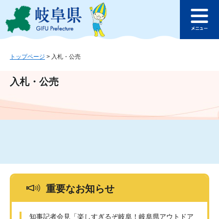
ペ
メ
このページの本文へ
ー
ニ
メ
ジ
ュ
ニ
の
ー
ュ
先
を
ー
頭
飛
トップページ
>
入札・公売
で
ば
す
し
入札・公売
。
て
本
文
へ
重要なお知らせ
知事記者会見「楽しすぎるぞ岐阜！岐阜県アウトドア