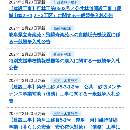
2024年2月20日更新
可茂農林事務所
【建設工事】可林工第0503号／公共林道開設工事（尾
城山線2－1,2－3工区）に関する一般競争入札公告
2024年2月20日更新
高齢福祉課
岐阜県立寿楽苑・飛騨寿楽苑への自動販売機設置に係
る一般競争入札公告
2024年2月20日更新
教育財務課
特別支援学校情報機器等の購入に関する一般競争入札
公告
2024年2月20日更新
揖斐土木事務所
【建設工事】第砂工砂メ5-3-1-2号 公共 砂防メンテ
ナンス事業補助（債務）工事に関する一般競争入札公
告
2024年2月20日更新
揖斐土木事務所
【建設工事】第河工修暮5-1号 県単 河川維持修繕
事業（暮らしの安全・安心確保対策）（債務）工事に