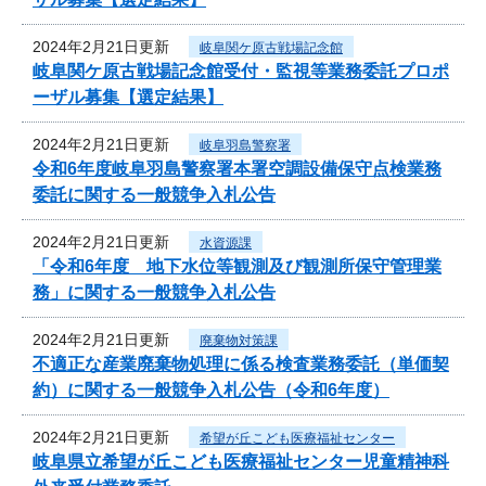
2024年2月21日更新
岐阜関ケ原古戦場記念館
岐阜関ケ原古戦場記念館受付・監視等業務委託プロポ
ーザル募集【選定結果】
2024年2月21日更新
岐阜羽島警察署
令和6年度岐阜羽島警察署本署空調設備保守点検業務
委託に関する一般競争入札公告
2024年2月21日更新
水資源課
「令和6年度 地下水位等観測及び観測所保守管理業
務」に関する一般競争入札公告
2024年2月21日更新
廃棄物対策課
不適正な産業廃棄物処理に係る検査業務委託（単価契
約）に関する一般競争入札公告（令和6年度）
2024年2月21日更新
希望が丘こども医療福祉センター
岐阜県立希望が丘こども医療福祉センター児童精神科