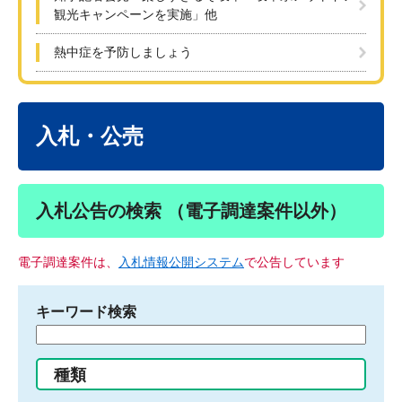
観光キャンペーンを実施」他
熱中症を予防しましょう
本
文
入札・公売
入札公告の検索 （電子調達案件以外）
電子調達案件は、
入札情報公開システム
で公告しています
キーワード検索
検
索
す
種類
る