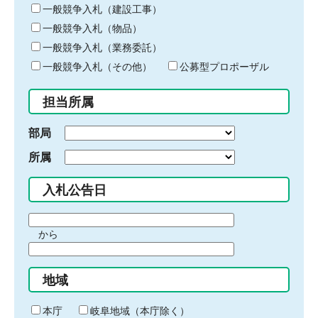
キ
一般競争入札（建設工事）
ー
一般競争入札（物品）
ワ
一般競争入札（業務委託）
ー
ド
一般競争入札（その他）
公募型プロポーザル
を
入
担当所属
力
部局
所属
入札公告日
期
から
間
期
の
間
始
地域
の
ま
終
り
わ
本庁
岐阜地域（本庁除く）