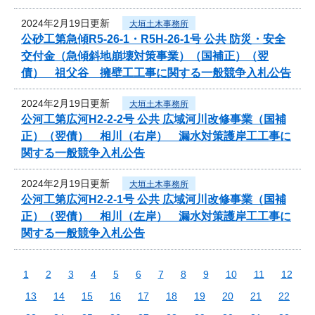
2024年2月19日更新
大垣土木事務所
公砂工第急傾R5-26-1・R5H-26-1号 公共 防災・安全
交付金（急傾斜地崩壊対策事業）（国補正）（翌
債） 祖父谷 擁壁工工事に関する一般競争入札公告
2024年2月19日更新
大垣土木事務所
公河工第広河H2-2-2号 公共 広域河川改修事業（国補
正）（翌債） 相川（右岸） 漏水対策護岸工工事に
関する一般競争入札公告
2024年2月19日更新
大垣土木事務所
公河工第広河H2-2-1号 公共 広域河川改修事業（国補
正）（翌債） 相川（左岸） 漏水対策護岸工工事に
関する一般競争入札公告
1
2
3
4
5
6
7
8
9
10
11
12
13
14
15
16
17
18
19
20
21
22