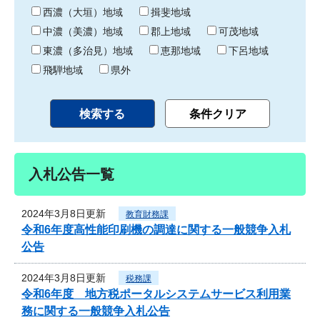
り
西濃（大垣）地域
揖斐地域
中濃（美濃）地域
郡上地域
可茂地域
東濃（多治見）地域
恵那地域
下呂地域
飛騨地域
県外
入札公告一覧
2024年3月8日更新
教育財務課
令和6年度高性能印刷機の調達に関する一般競争入札
公告
2024年3月8日更新
税務課
令和6年度 地方税ポータルシステムサービス利用業
務に関する一般競争入札公告