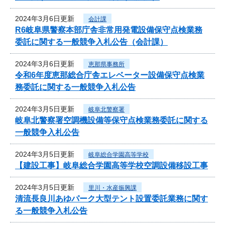
2024年3月6日更新
会計課
R6岐阜県警察本部庁舎非常用発電設備保守点検業務
委託に関する一般競争入札公告（会計課）
2024年3月6日更新
恵那県事務所
令和6年度恵那総合庁舎エレベーター設備保守点検業
務委託に関する一般競争入札公告
2024年3月5日更新
岐阜北警察署
岐阜北警察署空調機設備等保守点検業務委託に関する
一般競争入札公告
2024年3月5日更新
岐阜総合学園高等学校
【建設工事】岐阜総合学園高等学校空調設備移設工事
2024年3月5日更新
里川・水産振興課
清流長良川あゆパーク大型テント設置委託業務に関す
る一般競争入札公告