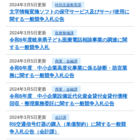
2024年3月5日更新
特別支援教育課
文字情報変換ソフトの保守サービス及びサーバ使用に
関する一般競争入札公告
2024年3月5日更新
医療整備課
令和6年度岐阜県子ども医療電話相談事業の調達に関
する一般競争入札
2024年3月5日更新
商業・金融課
令和6年度 中小企業高度化事業に係る診断・助言業
務に関する一般競争入札公告
2024年3月5日更新
商業・金融課
令和6年度 中小企業設備近代化資金貸付金貸付債権
回収・整理業務委託に関する一般競争入札公告
2024年3月5日更新
会計課
R6交通信号灯器の購入（単価契約）に関する一般競
争入札公告（会計課）