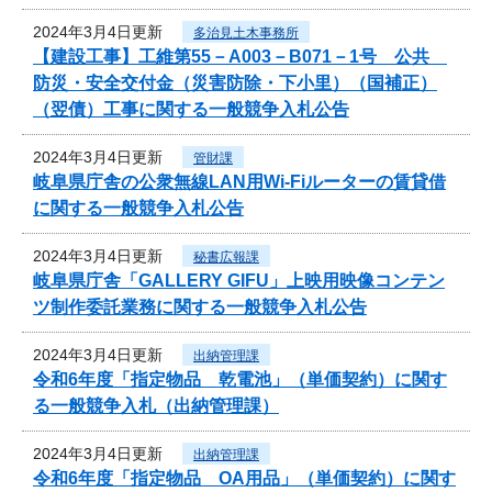
2024年3月4日更新
多治見土木事務所
【建設工事】工維第55－A003－B071－1号 公共
防災・安全交付金（災害防除・下小里）（国補正）
（翌債）工事に関する一般競争入札公告
2024年3月4日更新
管財課
岐阜県庁舎の公衆無線LAN用Wi-Fiルーターの賃貸借
に関する一般競争入札公告
2024年3月4日更新
秘書広報課
岐阜県庁舎「GALLERY GIFU」上映用映像コンテン
ツ制作委託業務に関する一般競争入札公告
2024年3月4日更新
出納管理課
令和6年度「指定物品 乾電池」（単価契約）に関す
る一般競争入札（出納管理課）
2024年3月4日更新
出納管理課
令和6年度「指定物品 OA用品」（単価契約）に関す