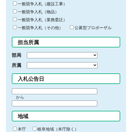
キ
一般競争入札（建設工事）
ー
一般競争入札（物品）
ワ
一般競争入札（業務委託）
ー
ド
一般競争入札（その他）
公募型プロポーザル
を
入
担当所属
力
部局
所属
入札公告日
期
から
間
期
の
間
始
地域
の
ま
終
り
わ
本庁
岐阜地域（本庁除く）