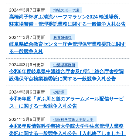
2024年3月7日更新
地域スポーツ課
高橋尚子杯ぎふ清流ハーフマラソン2024 輸送場所、
駐車場警備・管理委託業務に関する一般競争入札公告
2024年3月7日更新
教育研修課
岐阜県総合教育センター庁舎管理保守業務委託に関す
る一般競争入札
2024年3月6日更新
中濃県事務所
令和6年度岐阜県中濃総合庁舎及び郡上総合庁舎空調
設備保守点検業務委託に関する一般競争入札公告
2024年3月6日更新
砂防課
令和6年度「ぎふ川と道のアラームメール配信サービ
ス」に関する一般競争入札公告
2024年3月6日更新
情報科学芸術大学院大学
令和6年度情報科学芸術大学院大学学生寮管理人業務
委託に関する一般競争入札公告【入札終了しました】