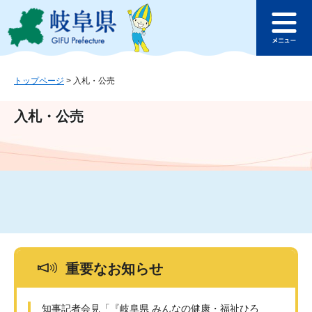
ペ
メ
このページの本文へ
ー
ニ
メ
ジ
ュ
ニ
の
ー
ュ
先
を
ー
頭
飛
トップページ
>
入札・公売
で
ば
す
し
入札・公売
。
て
本
文
へ
重要なお知らせ
知事記者会見「『岐阜県 みんなの健康・福祉ひろ