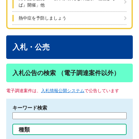
ば』開催」他
熱中症を予防しましょう
本
文
入札・公売
入札公告の検索 （電子調達案件以外）
電子調達案件は、
入札情報公開システム
で公告しています
キーワード検索
検
索
す
種類
る