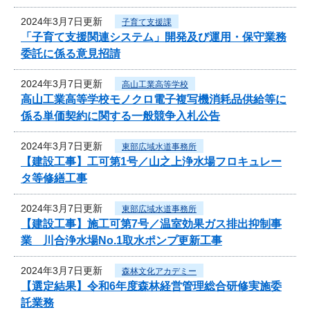
2024年3月7日更新
子育て支援課
「子育て支援関連システム」開発及び運用・保守業務
委託に係る意見招請
2024年3月7日更新
高山工業高等学校
高山工業高等学校モノクロ電子複写機消耗品供給等に
係る単価契約に関する一般競争入札公告
2024年3月7日更新
東部広域水道事務所
【建設工事】工可第1号／山之上浄水場フロキュレー
タ等修繕工事
2024年3月7日更新
東部広域水道事務所
【建設工事】施工可第7号／温室効果ガス排出抑制事
業 川合浄水場No.1取水ポンプ更新工事
2024年3月7日更新
森林文化アカデミー
【選定結果】令和6年度森林経営管理総合研修実施委
託業務