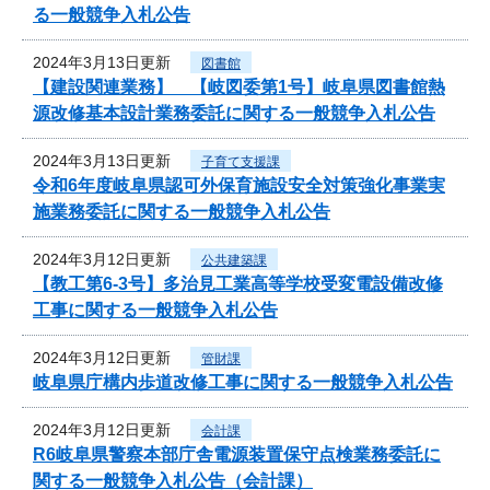
る一般競争入札公告
2024年3月13日更新
図書館
【建設関連業務】 【岐図委第1号】岐阜県図書館熱
源改修基本設計業務委託に関する一般競争入札公告
2024年3月13日更新
子育て支援課
令和6年度岐阜県認可外保育施設安全対策強化事業実
施業務委託に関する一般競争入札公告
2024年3月12日更新
公共建築課
【教工第6-3号】多治見工業高等学校受変電設備改修
工事に関する一般競争入札公告
2024年3月12日更新
管財課
岐阜県庁構内歩道改修工事に関する一般競争入札公告
2024年3月12日更新
会計課
R6岐阜県警察本部庁舎電源装置保守点検業務委託に
関する一般競争入札公告（会計課）