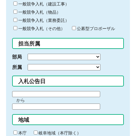
キ
一般競争入札（建設工事）
ー
一般競争入札（物品）
ワ
一般競争入札（業務委託）
ー
ド
一般競争入札（その他）
公募型プロポーザル
を
入
担当所属
力
部局
所属
入札公告日
期
から
間
期
の
間
始
地域
の
ま
終
り
わ
本庁
岐阜地域（本庁除く）