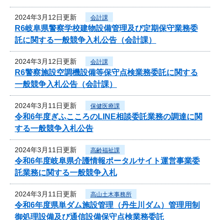
2024年3月12日更新
会計課
R6岐阜県警察学校建物設備管理及び定期保守業務委
託に関する一般競争入札公告（会計課）
2024年3月12日更新
会計課
R6警察施設空調機設備等保守点検業務委託に関する
一般競争入札公告（会計課）
2024年3月11日更新
保健医療課
令和6年度ぎふこころのLINE相談委託業務の調達に関
する一般競争入札公告
2024年3月11日更新
高齢福祉課
令和6年度岐阜県介護情報ポータルサイト運営事業委
託業務に関する一般競争入札
2024年3月11日更新
高山土木事務所
令和6年度県単ダム施設管理（丹生川ダム）管理用制
御処理設備及び通信設備保守点検業務委託