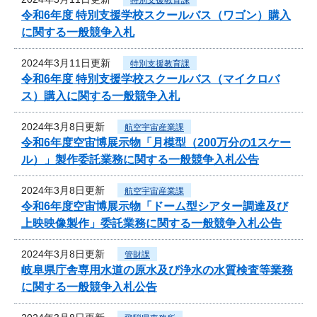
令和6年度 特別支援学校スクールバス（ワゴン）購入
に関する一般競争入札
2024年3月11日更新
特別支援教育課
令和6年度 特別支援学校スクールバス（マイクロバ
ス）購入に関する一般競争入札
2024年3月8日更新
航空宇宙産業課
令和6年度空宙博展示物「月模型（200万分の1スケー
ル）」製作委託業務に関する一般競争入札公告
2024年3月8日更新
航空宇宙産業課
令和6年度空宙博展示物「ドーム型シアター調達及び
上映映像製作」委託業務に関する一般競争入札公告
2024年3月8日更新
管財課
岐阜県庁舎専用水道の原水及び浄水の水質検査等業務
に関する一般競争入札公告