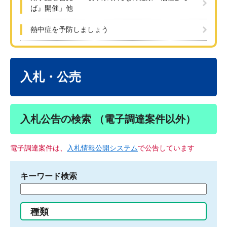
ば』開催」他
熱中症を予防しましょう
本
文
入札・公売
入札公告の検索 （電子調達案件以外）
電子調達案件は、
入札情報公開システム
で公告しています
キーワード検索
検
索
す
種類
る