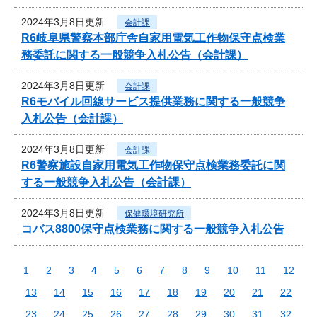
2024年3月8日更新
会計課
R6岐阜県警察本部庁舎自家用電気工作物保守点検業
務委託に関する一般競争入札公告（会計課）
2024年3月8日更新
会計課
R6モバイル回線サービス提供業務に関する一般競争
入札公告（会計課）
2024年3月8日更新
会計課
R6警察施設自家用電気工作物保守点検業務委託に関
する一般競争入札公告（会計課）
2024年3月8日更新
保健環境研究所
コバス8800保守点検業務に関する一般競争入札公告
1
2
3
4
5
6
7
8
9
10
11
12
13
14
15
16
17
18
19
20
21
22
23
24
25
26
27
28
29
30
31
32