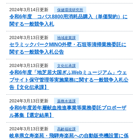
2024年3月14日更新
保健環境研究所
令和6年度 コバス8800用消耗品購入（単価契約）に
関する一般競争入札
2024年3月13日更新
地域産業課
セラミックパークMINO外壁・石垣等清掃業務委託に
関する一般競争入札公告
2024年3月13日更新
文化伝承課
令和6年度「地芝居大国ぎふWebミュージアム」ウェ
ブサイト保守管理等実施業務に関する一般競争入札公
告【文化伝承課】
2024年3月13日更新
薬務水道課
令和6年度若年層献血推進事業等業務委託プロポーザ
ル募集【選定結果】
2024年3月13日更新
高齢福祉課
岐阜県立寿楽苑・飛騨寿楽苑への自動販売機設置に係