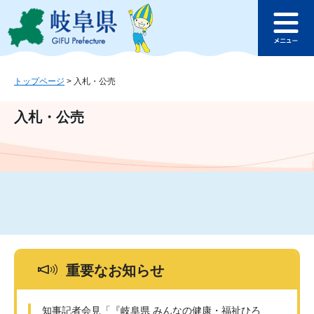
ペ
メ
このページの本文へ
ー
ニ
メ
ジ
ュ
ニ
の
ー
ュ
先
を
ー
頭
飛
トップページ
>
入札・公売
で
ば
す
し
入札・公売
。
て
本
文
へ
重要なお知らせ
知事記者会見「『岐阜県 みんなの健康・福祉ひろ