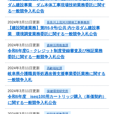
ダム建設事業 ダム本体工事現場技術業務委託に関す
る一般競争入札公告
2024年3月11日更新
長良川上流河川開発工事事務所
【建設関連業務】第R6-9号/公共 内ケ谷ダム建設事
業 環境調査業務委託に関する一般競争入札公告
2024年3月11日更新
森林活用推進課
令和6年度G－クレジット制度登録審査及び検証業務
委託に関する一般競争入札公告
2024年3月11日更新
高齢福祉課
岐阜県介護職員等処遇改善支援事業委託業務に関する
一般競争入札
2024年3月11日更新
保健環境研究所
令和6年度 iseq100用カートリッジ購入（単価契約）
に関する一般競争入札公告
2024年3月11日更新
特別支援教育課