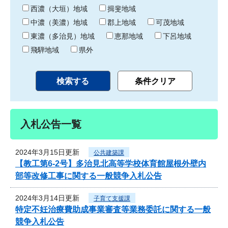
り
西濃（大垣）地域
揖斐地域
中濃（美濃）地域
郡上地域
可茂地域
東濃（多治見）地域
恵那地域
下呂地域
飛騨地域
県外
入札公告一覧
2024年3月15日更新
公共建築課
【教工第6-2号】多治見北高等学校体育館屋根外壁内
部等改修工事に関する一般競争入札公告
2024年3月14日更新
子育て支援課
特定不妊治療費助成事業審査等業務委託に関する一般
競争入札公告