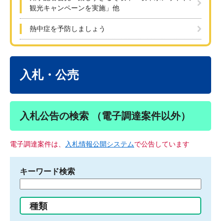
観光キャンペーンを実施」他
熱中症を予防しましょう
本
文
入札・公売
入札公告の検索 （電子調達案件以外）
電子調達案件は、
入札情報公開システム
で公告しています
キーワード検索
検
索
す
種類
る