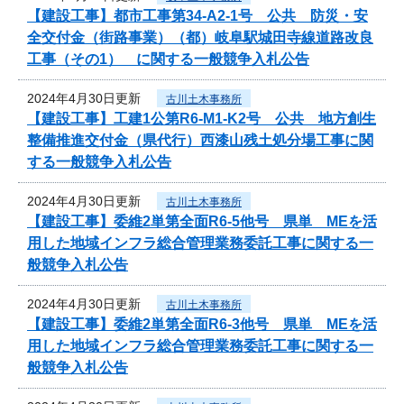
【建設工事】都市工事第34-A2-1号 公共 防災・安
全交付金（街路事業）（都）岐阜駅城田寺線道路改良
工事（その1） に関する一般競争入札公告
2024年4月30日更新
古川土木事務所
【建設工事】工建1公第R6-M1-K2号 公共 地方創生
整備推進交付金（県代行）西漆山残土処分場工事に関
する一般競争入札公告
2024年4月30日更新
古川土木事務所
【建設工事】委維2単第全面R6-5他号 県単 MEを活
用した地域インフラ総合管理業務委託工事に関する一
般競争入札公告
2024年4月30日更新
古川土木事務所
【建設工事】委維2単第全面R6-3他号 県単 MEを活
用した地域インフラ総合管理業務委託工事に関する一
般競争入札公告