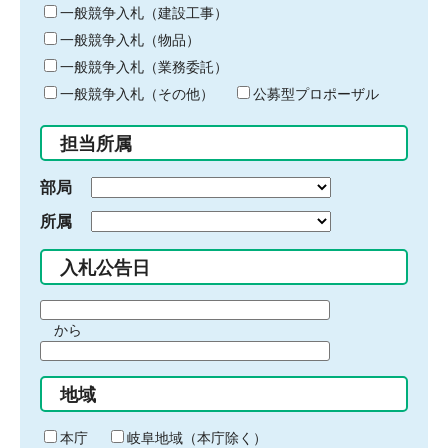
キ
一般競争入札（建設工事）
ー
一般競争入札（物品）
ワ
一般競争入札（業務委託）
ー
ド
一般競争入札（その他）
公募型プロポーザル
を
入
担当所属
力
部局
所属
入札公告日
期
から
間
期
の
間
始
地域
の
ま
終
り
わ
本庁
岐阜地域（本庁除く）