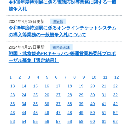
令和6年度特別展に係る電話応対等業務に関する一般
競争入札
2024年4月19日更新
博物館
令和6年度特別展に係るオンラインチケットシステム
の導入等業務の一般競争入札について
2024年4月19日更新
観光企画課
戦国・武将観光PRキャラバン等運営業務委託プロポ
ーザル募集【選定結果】
1
2
3
4
5
6
7
8
9
10
11
12
13
14
15
16
17
18
19
20
21
22
23
24
25
26
27
28
29
30
31
32
33
34
35
36
37
38
39
40
41
42
43
44
45
46
47
48
49
50
51
52
53
54
55
56
57
58
59
60
61
62