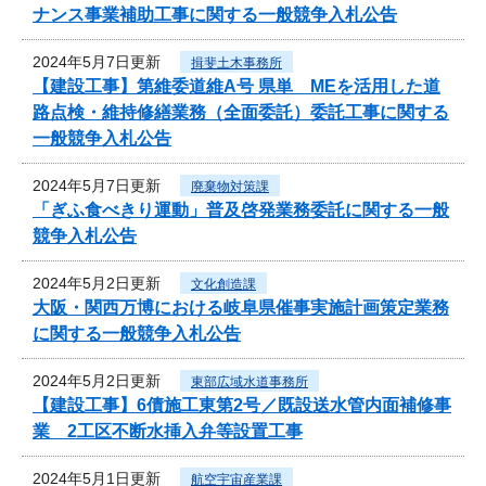
ナンス事業補助工事に関する一般競争入札公告
2024年5月7日更新
揖斐土木事務所
【建設工事】第維委道維A号 県単 MEを活用した道
路点検・維持修繕業務（全面委託）委託工事に関する
一般競争入札公告
2024年5月7日更新
廃棄物対策課
「ぎふ食べきり運動」普及啓発業務委託に関する一般
競争入札公告
2024年5月2日更新
文化創造課
大阪・関西万博における岐阜県催事実施計画策定業務
に関する一般競争入札公告
2024年5月2日更新
東部広域水道事務所
【建設工事】6債施工東第2号／既設送水管内面補修事
業 2工区不断水挿入弁等設置工事
2024年5月1日更新
航空宇宙産業課