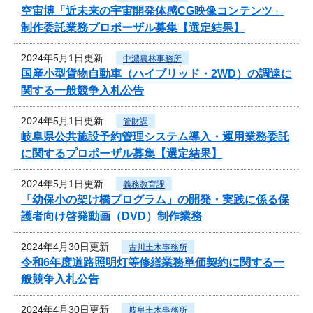
空宙博「近未来の宇宙開発体感CG映像コンテンツ」
制作委託業務プロポーザル募集【選定結果】
2024年5月1日更新
中濃農林事務所
国産小型貨物自動車（ハイブリッド・2WD）の調達に
関する一般競争入札公告
2024年5月1日更新
管財課
岐阜県公共施設予約管理システム導入・運用業務委託
に関するプロポーザル募集【選定結果】
2024年5月1日更新
義務教育課
「幼保小の架け橋プログラム」の開発・実践に係る保
護者向け啓発動画（DVD）制作業務
2024年4月30日更新
古川土木事務所
令和6年度道路照明灯等修繕業務単価契約に関する一
般競争入札公告
2024年4月30日更新
岐阜土木事務所