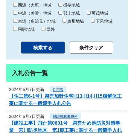
り
西濃（大垣）地域
揖斐地域
中濃（美濃）地域
郡上地域
可茂地域
東濃（多治見）地域
恵那地域
下呂地域
飛騨地域
県外
入札公告一覧
2024年5月7日更新
住宅課
【住工第6-1号】県営加野住宅H13,H14,H15棟解体工
事に関する一般競争入札公告
2024年5月7日更新
飛騨農林事務所
【建設工事】飛た第0601号 県営ため池防災対策事
業 宮川防災地区 第1期工事に関する一般競争入札