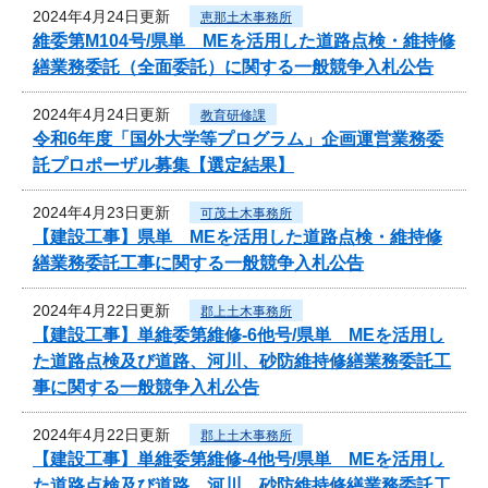
2024年4月24日更新
恵那土木事務所
維委第M104号/県単 MEを活用した道路点検・維持修
繕業務委託（全面委託）に関する一般競争入札公告
2024年4月24日更新
教育研修課
令和6年度「国外大学等プログラム」企画運営業務委
託プロポーザル募集【選定結果】
2024年4月23日更新
可茂土木事務所
【建設工事】県単 MEを活用した道路点検・維持修
繕業務委託工事に関する一般競争入札公告
2024年4月22日更新
郡上土木事務所
【建設工事】単維委第維修‐6他号/県単 MEを活用し
た道路点検及び道路、河川、砂防維持修繕業務委託工
事に関する一般競争入札公告
2024年4月22日更新
郡上土木事務所
【建設工事】単維委第維修‐4他号/県単 MEを活用し
た道路点検及び道路、河川、砂防維持修繕業務委託工