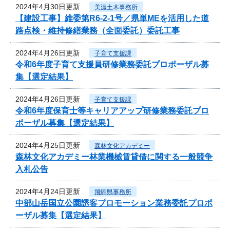
2024年4月30日更新
美濃土木事務所
【建設工事】維委第R6-2-1号／県単MEを活用した道
路点検・維持修繕業務（全面委託）委託工事
2024年4月26日更新
子育て支援課
令和6年度子育て支援員研修業務委託プロポーザル募
集【選定結果】
2024年4月26日更新
子育て支援課
令和6年度保育士等キャリアアップ研修業務委託プロ
ポーザル募集【選定結果】
2024年4月25日更新
森林文化アカデミー
森林文化アカデミー林業機械賃貸借に関する一般競争
入札公告
2024年4月24日更新
飛騨県事務所
中部山岳国立公園誘客プロモーション業務委託プロポ
ーザル募集【選定結果】