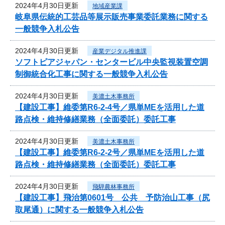
2024年4月30日更新
地域産業課
岐阜県伝統的工芸品等展示販売事業委託業務に関する
一般競争入札公告
2024年4月30日更新
産業デジタル推進課
ソフトピアジャパン・センタービル中央監視装置空調
制御統合化工事に関する一般競争入札公告
2024年4月30日更新
美濃土木事務所
【建設工事】維委第R6-2-4号／県単MEを活用した道
路点検・維持修繕業務（全面委託）委託工事
2024年4月30日更新
美濃土木事務所
【建設工事】維委第R6-2-2号／県単MEを活用した道
路点検・維持修繕業務（全面委託）委託工事
2024年4月30日更新
飛騨農林事務所
【建設工事】飛治第0601号 公共 予防治山工事（尻
取尾通）に関する一般競争入札公告