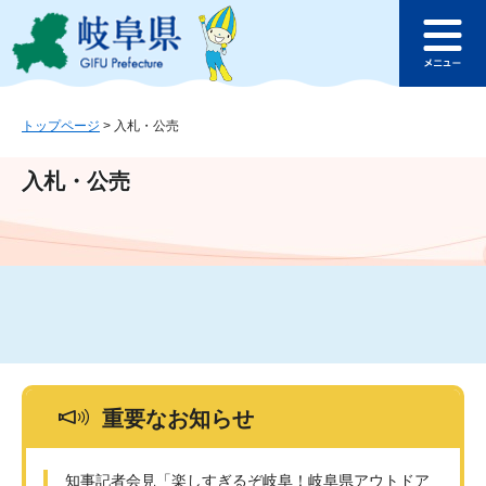
ペ
メ
このページの本文へ
ー
ニ
メ
ジ
ュ
ニ
の
ー
ュ
先
を
ー
頭
飛
トップページ
>
入札・公売
で
ば
す
し
入札・公売
。
て
本
文
へ
重要なお知らせ
知事記者会見「楽しすぎるぞ岐阜！岐阜県アウトドア