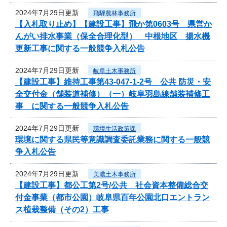
2024年7月29日更新
飛騨農林事務所
【入札取り止め】【建設工事】飛か第0603号 県営か
んがい排水事業（保全合理化型） 中根地区 揚水機
更新工事に関する一般競争入札公告
2024年7月29日更新
岐阜土木事務所
【建設工事】維持工事第43-047-1-2号 公共 防災・安
全交付金（舗装道補修）（一）岐阜羽島線舗装補修工
事 に関する一般競争入札公告
2024年7月29日更新
環境生活政策課
環境に関する県民等意識調査委託業務に関する一般競
争入札公告
2024年7月29日更新
美濃土木事務所
【建設工事】都公工第2号/公共 社会資本整備総合交
付金事業（都市公園）岐阜県百年公園北口エントラン
ス植栽整備（その2）工事