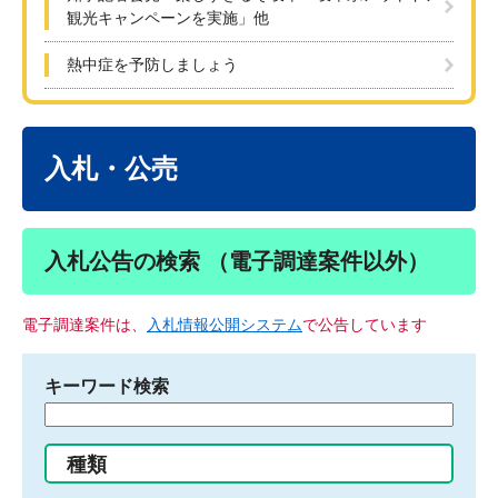
観光キャンペーンを実施」他
熱中症を予防しましょう
本
文
入札・公売
入札公告の検索 （電子調達案件以外）
電子調達案件は、
入札情報公開システム
で公告しています
キーワード検索
検
索
す
種類
る