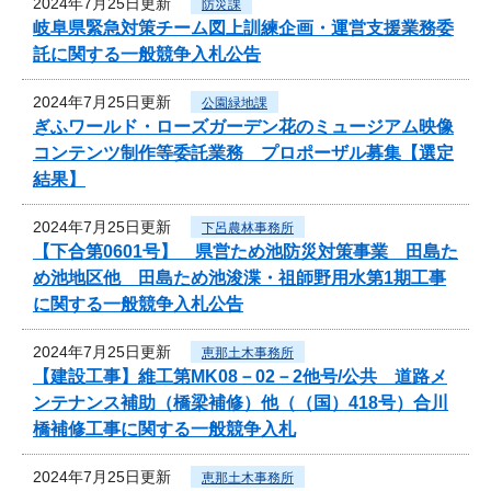
2024年7月25日更新
防災課
岐阜県緊急対策チーム図上訓練企画・運営支援業務委
託に関する一般競争入札公告
2024年7月25日更新
公園緑地課
ぎふワールド・ローズガーデン花のミュージアム映像
コンテンツ制作等委託業務 プロポーザル募集【選定
結果】
2024年7月25日更新
下呂農林事務所
【下合第0601号】 県営ため池防災対策事業 田島た
め池地区他 田島ため池浚渫・祖師野用水第1期工事
に関する一般競争入札公告
2024年7月25日更新
恵那土木事務所
【建設工事】維工第MK08－02－2他号/公共 道路メ
ンテナンス補助（橋梁補修）他（（国）418号）合川
橋補修工事に関する一般競争入札
2024年7月25日更新
恵那土木事務所