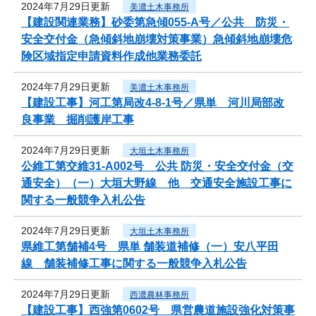
2024年7月29日更新
美濃土木事務所
【建設関連業務】砂委第急傾055-A号／公共 防災・
安全交付金（急傾斜地崩壊対策事業）急傾斜地崩壊危
険区域指定申請資料作成他業務委託
2024年7月29日更新
美濃土木事務所
【建設工事】河工第局改4-8-1号／県単 河川局部改
良事業 掘削護岸工事
2024年7月29日更新
大垣土木事務所
公維工第交維31-A002号 公共 防災・安全交付金（交
通安全）（一）大垣大野線 他 交通安全施設工事に
関する一般競争入札公告
2024年7月29日更新
大垣土木事務所
県維工第舗補4号 県単 舗装道補修（一）安八平田
線 舗装補修工事に関する一般競争入札公告
2024年7月29日更新
西濃農林事務所
【建設工事】西強第0602号 県営農道施設強化対策事