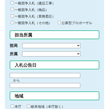
キ
一般競争入札（建設工事）
ー
一般競争入札（物品）
ワ
一般競争入札（業務委託）
ー
ド
一般競争入札（その他）
公募型プロポーザル
を
入
担当所属
力
部局
所属
入札公告日
期
から
間
期
の
間
始
地域
の
ま
終
り
わ
本庁
岐阜地域（本庁除く）