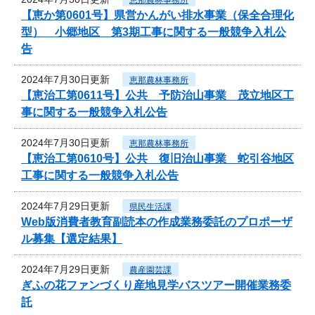
【恵か第0601号】県営かんがい排水事業（保全合理化
型） 小郷地区 第3期工事に関する一般競争入札公
告
2024年7月30日更新
恵那農林事務所
【恵治工第0611号】公共 予防治山事業 茂立地区工
事に関する一般競争入札公告
2024年7月30日更新
恵那農林事務所
【恵治工第0610号】公共 復旧治山事業 蛇引谷地区
工事に関する一般競争入札公告
2024年7月29日更新
県民生活課
Web版消費者教育副読本の作成業務委託のプロポーザ
ル募集【選定結果】
2024年7月29日更新
農産園芸課
ぎふの花ファンづくり産地見学バスツアー開催業務委
託