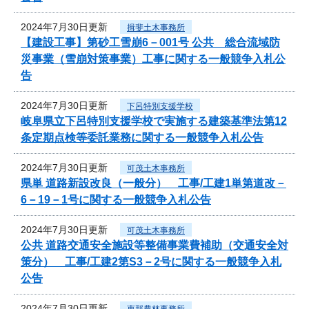
2024年7月30日更新
揖斐土木事務所
【建設工事】第砂工雪崩6－001号 公共 総合流域防
災事業（雪崩対策事業）工事に関する一般競争入札公
告
2024年7月30日更新
下呂特別支援学校
岐阜県立下呂特別支援学校で実施する建築基準法第12
条定期点検等委託業務に関する一般競争入札公告
2024年7月30日更新
可茂土木事務所
県単 道路新設改良（一般分） 工事/工建1単第道改－
6－19－1号に関する一般競争入札公告
2024年7月30日更新
可茂土木事務所
公共 道路交通安全施設等整備事業費補助（交通安全対
策分） 工事/工建2第S3－2号に関する一般競争入札
公告
2024年7月30日更新
恵那農林事務所