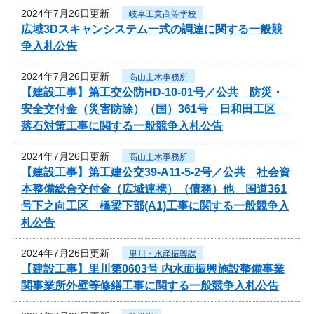
2024年7月26日更新
岐阜工業高等学校
広域3Dスキャンシステム一式の調達に関する一般競
争入札公告
2024年7月26日更新
高山土木事務所
【建設工事】第工交公防HD-10-01号／公共 防災・
安全交付金（災害防除）（国）361号 日和田工区
落石対策工事に関する一般競争入札公告
2024年7月26日更新
高山土木事務所
【建設工事】第工建公交39-A11-5-2号／公共 社会資
本整備総合交付金（広域連携）（債務）他 国道361
号下之向工区 橋梁下部(A1)工事に関する一般競争入
札公告
2024年7月26日更新
里川・水産振興課
【建設工事】里川第0603号 内水面振興施設整備事業
関事業所外壁等修繕工事に関する一般競争入札公告