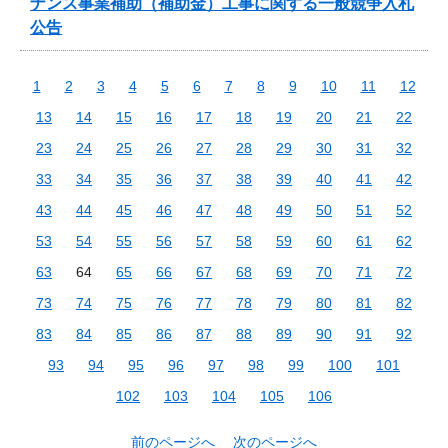
ナンス事業補助（補助金）工事に関する一般競争入札
公告
1
2
3
4
5
6
7
8
9
10
11
12
13
14
15
16
17
18
19
20
21
22
23
24
25
26
27
28
29
30
31
32
33
34
35
36
37
38
39
40
41
42
43
44
45
46
47
48
49
50
51
52
53
54
55
56
57
58
59
60
61
62
63
64
65
66
67
68
69
70
71
72
73
74
75
76
77
78
79
80
81
82
83
84
85
86
87
88
89
90
91
92
93
94
95
96
97
98
99
100
101
102
103
104
105
106
前のページへ
次のページへ