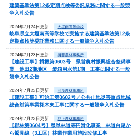
建築基準法第12条定期点検等委託業務に関する一般競
争入札公告
2024年7月24日更新
大垣南高等学校
岐阜県立大垣南高等学校で実施する建築基準法第12条
定期点検等委託業務に関する一般競争入札公告
2024年7月23日更新
揖斐農林事務所
【建設工事】揖振第0603号 県営農村振興総合整備事
業 池田2期地区 箸箱用水第1期 工事に関する一般
競争入札公告
2024年7月23日更新
可茂農林事務所
【建設工事】可治工第0602号／公共山地災害重点地域
総合対策事業栩木東工事に関する一般競争入札公告
2024年7月23日更新
郡上農林事務所
【郡林第0604号】県単林道等円滑化事業 林道白尾か
ら鷲見線（3工区）林業作業用施設改修工事