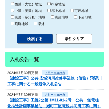
り
西濃（大垣）地域
揖斐地域
中濃（美濃）地域
郡上地域
可茂地域
東濃（多治見）地域
恵那地域
下呂地域
飛騨地域
県外
入札公告一覧
2024年7月30日更新
下呂土木事務所
【建設工事】公共 広域河川改修事業他（債務）飛騨川
工事に関する一般競争入札公告
2024年7月30日更新
古川土木事務所
【建設工事】工維2公第HM11-01-2号 公共 無電柱
化推進計画事業補助 殿町工区電線共同溝工事に関す