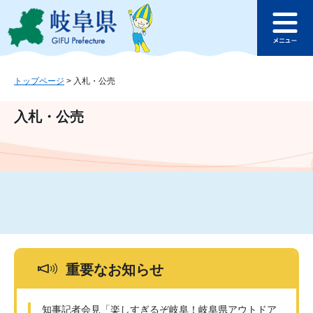
ペ
メ
このページの本文へ
ー
ニ
メ
ジ
ュ
ニ
の
ー
ュ
先
を
ー
頭
飛
トップページ
>
入札・公売
で
ば
す
し
入札・公売
。
て
本
文
へ
重要なお知らせ
知事記者会見「楽しすぎるぞ岐阜！岐阜県アウトドア