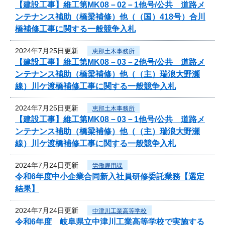
【建設工事】維工第MK08－02－1他号/公共 道路メ
ンテナンス補助（橋梁補修）他（（国）418号）合川
橋補修工事に関する一般競争入札
2024年7月25日更新
恵那土木事務所
【建設工事】維工第MK08－03－2他号/公共 道路メ
ンテナンス補助（橋梁補修）他（（主）瑞浪大野瀬
線）川ケ渡橋補修工事に関する一般競争入札
2024年7月25日更新
恵那土木事務所
【建設工事】維工第MK08－03－1他号/公共 道路メ
ンテナンス補助（橋梁補修）他（（主）瑞浪大野瀬
線）川ケ渡橋補修工事に関する一般競争入札
2024年7月24日更新
労働雇用課
令和6年度中小企業合同新入社員研修委託業務【選定
結果】
2024年7月24日更新
中津川工業高等学校
令和6年度 岐阜県立中津川工業高等学校で実施する