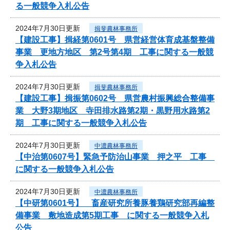
る一般競争入札公告
2024年7月30日更新
揖斐農林事務所
【建設工事】揖経第0601号 県営経営体育成基盤整備
事業 更地方地区 第2号第4期 工事に関する一般競
争入札公告
2024年7月30日更新
揖斐農林事務所
【建設工事】揖振第0602号 県営農村振興総合整備事
業 大野3期地区 寺田排水路第2期・黒野用水路第2
期 工事に関する一般競争入札公告
2024年7月30日更新
中濃農林事務所
【中治第0607号】緊急予防治山事業 押之平 工事
に関する一般競争入札公告
2024年7月30日更新
中濃農林事務所
【中研第0601号】 畜産研究所養豚養鶏研究部再編整
備事業 敷地造成第5期工事 に関する一般競争入札
公告