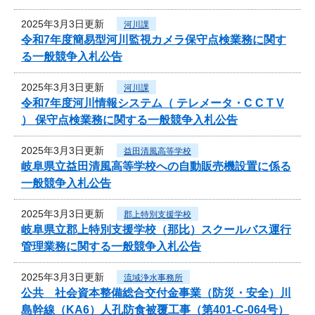
2025年3月3日更新
河川課
令和7年度簡易型河川監視カメラ保守点検業務に関す
る一般競争入札公告
2025年3月3日更新
河川課
令和7年度河川情報システム（ テレメータ・C C T V
） 保守点検業務に関する一般競争入札公告
2025年3月3日更新
益田清風高等学校
岐阜県立益田清風高等学校への自動販売機設置に係る
一般競争入札公告
2025年3月3日更新
郡上特別支援学校
岐阜県立郡上特別支援学校（那比）スクールバス運行
管理業務に関する一般競争入札公告
2025年3月3日更新
流域浄水事務所
公共 社会資本整備総合交付金事業（防災・安全）川
島幹線（KA6）人孔防食被覆工事（第401-C-064号）