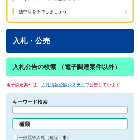
熱中症を予防しましょう
本
文
入札・公売
入札公告の検索 （電子調達案件以外）
電子調達案件は、
入札情報公開システム
で公告しています
キーワード検索
検
索
す
種類
る
キ
一般競争入札（建設工事）