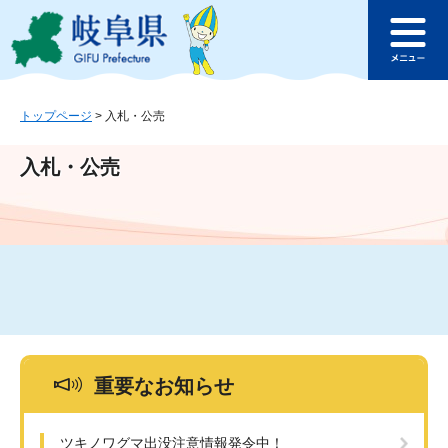
ペ
メ
このページの本文へ
ー
ニ
メ
ジ
ュ
ニ
の
ー
ュ
先
を
ー
頭
飛
トップページ
>
入札・公売
で
ば
す
し
入札・公売
。
て
本
文
へ
重要なお知らせ
ツキノワグマ出没注意情報発令中！