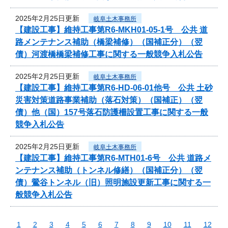
2025年2月25日更新
岐阜土木事務所
【建設工事】維持工事第R6-MKH01-05-1号 公共 道
路メンテナンス補助（橋梁補修）（国補正分）（翌
債）河渡橋橋梁補修工事に関する一般競争入札公告
2025年2月25日更新
岐阜土木事務所
【建設工事】維持工事第R6-HD-06-01他号 公共 土砂
災害対策道路事業補助（落石対策）（国補正）（翌
債）他（国）157号落石防護柵設置工事に関する一般
競争入札公告
2025年2月25日更新
岐阜土木事務所
【建設工事】維持工事第R6-MTH01-6号 公共 道路メ
ンテナンス補助（トンネル修繕）（国補正分）（翌
債）鶯谷トンネル（旧）照明施設更新工事に関する一
般競争入札公告
1
2
3
4
5
6
7
8
9
10
11
12