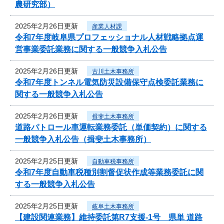
農研究部）
2025年2月26日更新
産業人材課
令和7年度岐阜県プロフェッショナル人材戦略拠点運
営事業委託業務に関する一般競争入札公告
2025年2月26日更新
古川土木事務所
令和7年度トンネル電気防災設備保守点検委託業務に
関する一般競争入札公告
2025年2月26日更新
揖斐土木事務所
道路パトロール車運転業務委託（単価契約）に関する
一般競争入札公告（揖斐土木事務所）
2025年2月25日更新
自動車税事務所
令和7年度自動車税種別割督促状作成等業務委託に関
する一般競争入札公告
2025年2月25日更新
岐阜土木事務所
【建設関連業務】維持委託第R7支援-1号 県単 道路