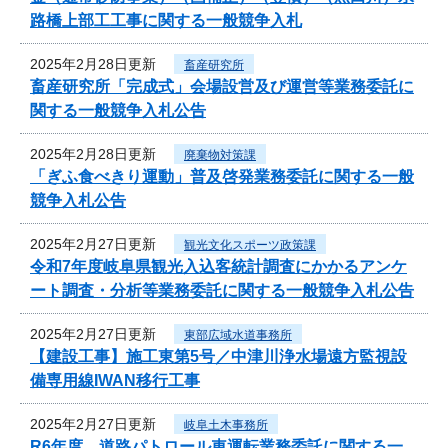
路橋上部工工事に関する一般競争入札
2025年2月28日更新
畜産研究所
畜産研究所「完成式」会場設営及び運営等業務委託に
関する一般競争入札公告
2025年2月28日更新
廃棄物対策課
「ぎふ食べきり運動」普及啓発業務委託に関する一般
競争入札公告
2025年2月27日更新
観光文化スポーツ政策課
令和7年度岐阜県観光入込客統計調査にかかるアンケ
ート調査・分析等業務委託に関する一般競争入札公告
2025年2月27日更新
東部広域水道事務所
【建設工事】施工東第5号／中津川浄水場遠方監視設
備専用線IWAN移行工事
2025年2月27日更新
岐阜土木事務所
R6年度 道路パトロール車運転業務委託に関する一