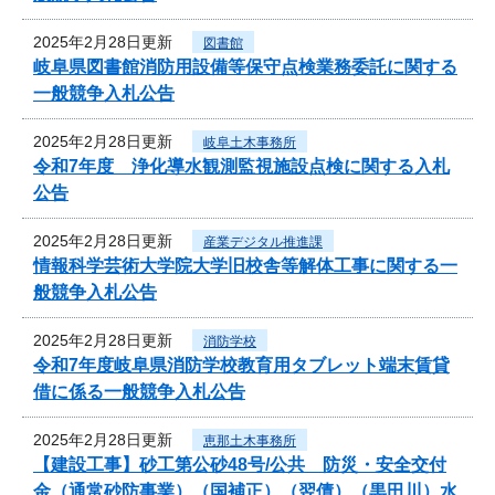
2025年2月28日更新
図書館
岐阜県図書館消防用設備等保守点検業務委託に関する
一般競争入札公告
2025年2月28日更新
岐阜土木事務所
令和7年度 浄化導水観測監視施設点検に関する入札
公告
2025年2月28日更新
産業デジタル推進課
情報科学芸術大学院大学旧校舎等解体工事に関する一
般競争入札公告
2025年2月28日更新
消防学校
令和7年度岐阜県消防学校教育用タブレット端末賃貸
借に係る一般競争入札公告
2025年2月28日更新
恵那土木事務所
【建設工事】砂工第公砂48号/公共 防災・安全交付
金（通常砂防事業）（国補正）（翌債）（黒田川）水