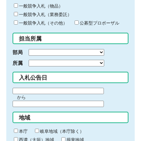
ー
一般競争入札（物品）
ワ
一般競争入札（業務委託）
ー
ド
一般競争入札（その他）
公募型プロポーザル
を
入
担当所属
力
部局
所属
入札公告日
期
から
間
期
の
間
始
地域
の
ま
終
り
わ
本庁
岐阜地域（本庁除く）
り
西濃（大垣）地域
揖斐地域