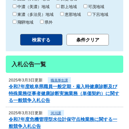
中濃（美濃）地域
郡上地域
可茂地域
東濃（多治見）地域
恵那地域
下呂地域
飛騨地域
県外
入札公告一覧
2025年3月3日更新
職員厚生課
令和7年度岐阜県職員一般定期・雇入時健康診断及び
特殊業務従事者健康診断実施業務（単価契約）に関す
る一般競争入札公告
2025年3月3日更新
河川課
令和7年度危機管理型水位計保守点検業務に関する一
般競争入札公告