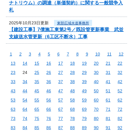
ナトリウム）の調達（単価契約）に関する一般競争入
札
2025年10月23日更新
東部広域水道事務所
【建設工事】7債施工東第2号／既設管更新事業 武並
支線送水管更新（6工区不断水）工事
1
2
3
4
5
6
7
8
9
10
11
12
13
14
15
16
17
18
19
20
21
22
23
24
25
26
27
28
29
30
31
32
33
34
35
36
37
38
39
40
41
42
43
44
45
46
47
48
49
50
51
52
53
54
55
56
57
58
59
60
61
62
63
64
65
66
67
68
69
70
71
72
73
74
75
76
77
78
79
80
81
82
83
84
85
86
87
88
89
90
91
92