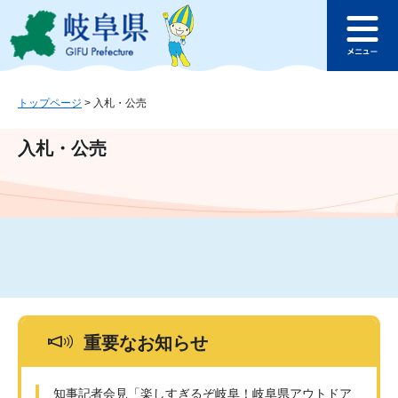
ペ
メ
このページの本文へ
ー
ニ
メ
ジ
ュ
ニ
の
ー
ュ
先
を
ー
頭
飛
トップページ
>
入札・公売
で
ば
す
し
入札・公売
。
て
本
文
へ
重要なお知らせ
知事記者会見「楽しすぎるぞ岐阜！岐阜県アウトドア