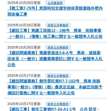
2025年10月28日更新
公共建築課
【教工第7-79号】恵那特別支援学校体育館屋根外壁内
部改修工事
2025年10月28日更新
揖斐土木事務所
【建設工事】第建工街路12－2他号 県単 街路事業
（一般分）（債務）他工事に関する一般競争入札公告
2025年10月28日更新
揖斐土木事務所
【建設関連業務】第建委道改3-6-A号 県単 道路新
設改良（一般分）測量業務委託に関する一般競争入札
公告
2025年10月27日更新
岐阜土木事務所
【建設関連業務】都市委託第R7-7-102号 県単 街路
事業(一般分）(債務)（都）桑原足近線 本線迂回路予
備設計業務に関する一般競争入札公告
2025年10月27日更新
岐阜土木事務所
【建設工事】都市工事第R7-34-A1-1号 公共 防災・