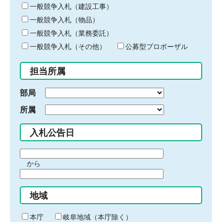
キ
一般競争入札（建設工事）
ー
一般競争入札（物品）
ワ
一般競争入札（業務委託）
ー
ド
一般競争入札（その他）
公募型プロポーザル
を
入
担当所属
力
部局
所属
入札公告日
期
から
間
期
の
間
始
地域
の
ま
終
り
わ
本庁
岐阜地域（本庁除く）