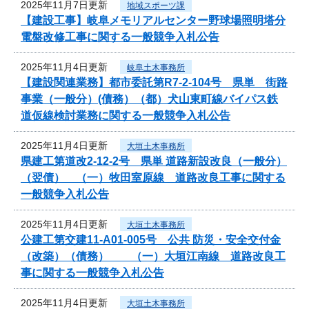
2025年11月7日更新
地域スポーツ課
【建設工事】岐阜メモリアルセンター野球場照明塔分
電盤改修工事に関する一般競争入札公告
2025年11月4日更新
岐阜土木事務所
【建設関連業務】都市委託第R7-2-104号 県単 街路
事業（一般分）(債務）（都）犬山東町線バイパス鉄
道仮線検討業務に関する一般競争入札公告
2025年11月4日更新
大垣土木事務所
県建工第道改2-12-2号 県単 道路新設改良（一般分）
（翌債） （一）牧田室原線 道路改良工事に関する
一般競争入札公告
2025年11月4日更新
大垣土木事務所
公建工第交建11-A01-005号 公共 防災・安全交付金
（改築）（債務） （一）大垣江南線 道路改良工
事に関する一般競争入札公告
2025年11月4日更新
大垣土木事務所