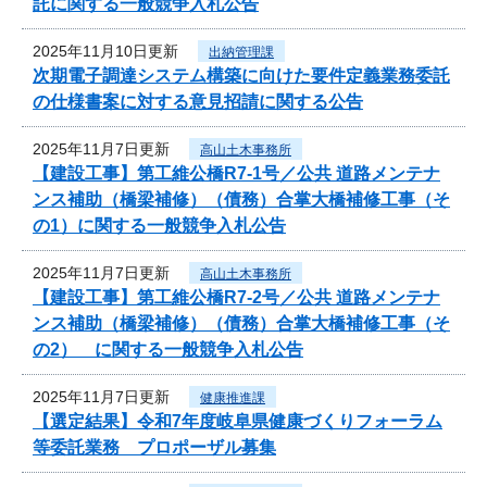
託に関する一般競争入札公告
2025年11月10日更新
出納管理課
次期電子調達システム構築に向けた要件定義業務委託
の仕様書案に対する意見招請に関する公告
2025年11月7日更新
高山土木事務所
【建設工事】第工維公橋R7-1号／公共 道路メンテナ
ンス補助（橋梁補修）（債務）合掌大橋補修工事（そ
の1）に関する一般競争入札公告
2025年11月7日更新
高山土木事務所
【建設工事】第工維公橋R7-2号／公共 道路メンテナ
ンス補助（橋梁補修）（債務）合掌大橋補修工事（そ
の2） に関する一般競争入札公告
2025年11月7日更新
健康推進課
【選定結果】令和7年度岐阜県健康づくりフォーラム
等委託業務 プロポーザル募集