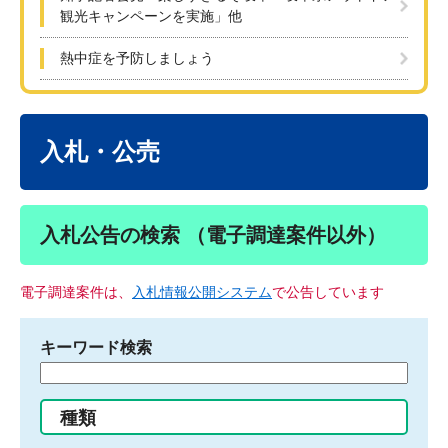
観光キャンペーンを実施」他
熱中症を予防しましょう
本
文
入札・公売
入札公告の検索 （電子調達案件以外）
電子調達案件は、
入札情報公開システム
で公告しています
キーワード検索
検
索
す
種類
る