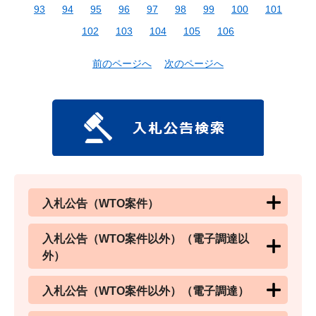
93
94
95
96
97
98
99
100
101
102
103
104
105
106
前のページへ
次のページへ
入札公告（WTO案件）
入札公告（WTO案件以外）（電子調達以
外）
入札公告（WTO案件以外）（電子調達）