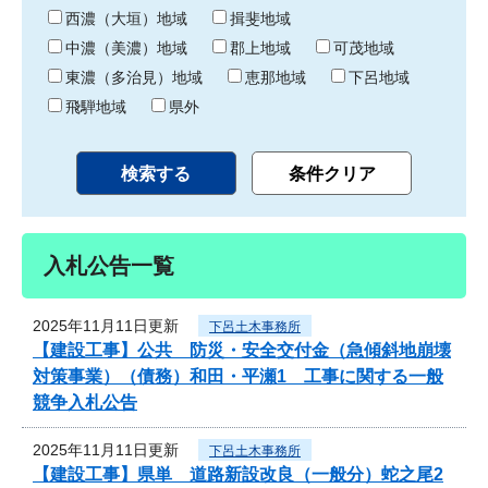
り
西濃（大垣）地域
揖斐地域
中濃（美濃）地域
郡上地域
可茂地域
東濃（多治見）地域
恵那地域
下呂地域
飛騨地域
県外
入札公告一覧
2025年11月11日更新
下呂土木事務所
【建設工事】公共 防災・安全交付金（急傾斜地崩壊
対策事業）（債務）和田・平瀬1 工事に関する一般
競争入札公告
2025年11月11日更新
下呂土木事務所
【建設工事】県単 道路新設改良（一般分）蛇之尾2