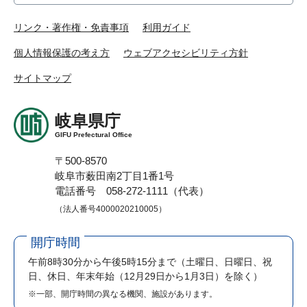
リンク・著作権・免責事項
利用ガイド
個人情報保護の考え方
ウェブアクセシビリティ方針
サイトマップ
岐阜県庁
GIFU Prefectural Office
〒500-8570
岐阜市薮田南2丁目1番1号
電話番号 058-272-1111（代表）
（法人番号4000020210005）
開庁時間
午前8時30分から午後5時15分まで
（土曜日、日曜日、祝
日、休日、年末年始（12月29日から1月3日）を除く）
※一部、開庁時間の異なる機関、施設があります。