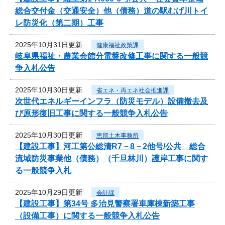
総合交付金（交通安全）他（債務）道の駅むげ川トイ
レ防災化（第二期）工事
2025年10月31日更新
健康福祉政策課
岐阜県福祉・農業会館分電盤改修工事に関する一般競
争入札公告
2025年10月30日更新
省エネ・再エネ社会推進課
次世代エネルギーインフラ（防災モデル）設備撤去及
び原形復旧工事に関する一般競争入札公告
2025年10月30日更新
恵那土木事務所
【建設工事】河工第公総清R7－8－2他号/公共 総合
流域防災事業他（債務）（千旦林川）護岸工事に関す
る一般競争入札
2025年10月29日更新
会計課
【建設工事】第34号 多治見警察署車庫棟新築工事
（設備工事）に関する一般競争入札公告