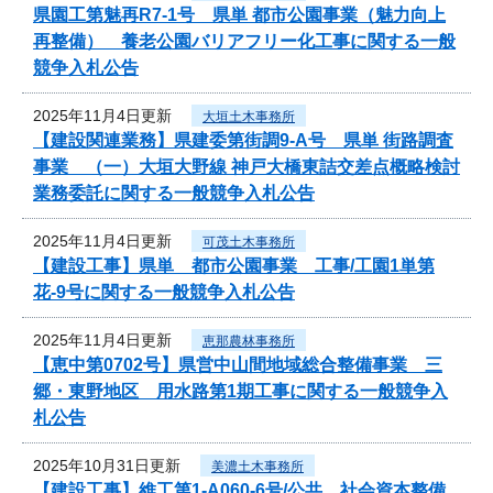
県園工第魅再R7-1号 県単 都市公園事業（魅力向上
再整備） 養老公園バリアフリー化工事に関する一般
競争入札公告
2025年11月4日更新
大垣土木事務所
【建設関連業務】県建委第街調9-A号 県単 街路調査
事業 （一）大垣大野線 神戸大橋東詰交差点概略検討
業務委託に関する一般競争入札公告
2025年11月4日更新
可茂土木事務所
【建設工事】県単 都市公園事業 工事/工園1単第
花-9号に関する一般競争入札公告
2025年11月4日更新
恵那農林事務所
【恵中第0702号】県営中山間地域総合整備事業 三
郷・東野地区 用水路第1期工事に関する一般競争入
札公告
2025年10月31日更新
美濃土木事務所
【建設工事】維工第1-A060-6号/公共 社会資本整備