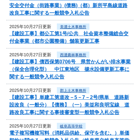
安全交付金（街路事業）(債務)（都）新所平島線道路
改良工事に関する一般競争入札公告
2025年10月27日更新
美濃土木事務所
【建設工事】都公工第1号/公共 社会資本整備総合交
付金事業（都市公園整備）舗装更新工事
2025年10月27日更新
西濃農林事務所
【建設工事】債西保第0706号 県営かんがい排水事業
（保全合理化型） 中江東地区 揚水設備更新工事に
関する一般競争入札公告
2025年10月27日更新
郡上土木事務所
【建設工事】単建工第道改－5－7－2号/県単 道路新
設改良（一般分）【債務】（一）美並和良明宝線 道
路改良工事に関する事後審査型一般競争入札公告
2025年10月27日更新
岐阜高等学校
電子複写機複写料（消耗品供給、保守を含む。）単価