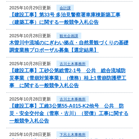
2025年10月29日更新
会計課
【建設工事】第33号 多治見警察署車庫棟新築工事
（建築工事）に関する一般競争入札公告
2025年10月28日更新
観光企画課
木曽川中流域のにぎわい拠点・自然景観づくりの基礎
調査業務プロポーザル募集【選定結果】
2025年10月28日更新
古川土木事務所
【建設工事】工砂公第総雪2-1号 公共 総合流域防
災事業（雪崩対策事業）（債務）桂上1雪崩防護壁工
事 に関する一般競争入札公告
2025年10月28日更新
古川土木事務所
【建設工事】工維3公第55-A015-K2他号 公共 防
災・安全交付金（雪寒・古川）（翌債）工事に関する
一般競争入札公告
2025年10月28日更新
下呂土木事務所