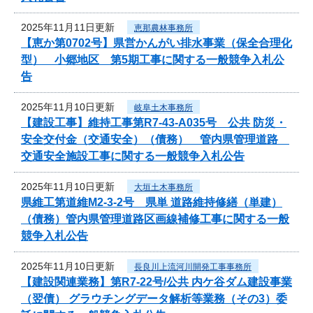
2025年11月11日更新
恵那農林事務所
【恵か第0702号】県営かんがい排水事業（保全合理化
型） 小郷地区 第5期工事に関する一般競争入札公
告
2025年11月10日更新
岐阜土木事務所
【建設工事】維持工事第R7-43-A035号 公共 防災・
安全交付金（交通安全）（債務） 管内県管理道路
交通安全施設工事に関する一般競争入札公告
2025年11月10日更新
大垣土木事務所
県維工第道維M2-3-2号 県単 道路維持修繕（単建）
（債務）管内県管理道路区画線補修工事に関する一般
競争入札公告
2025年11月10日更新
長良川上流河川開発工事事務所
【建設関連業務】第R7-22号/公共 内ケ谷ダム建設事業
（翌債） グラウチングデータ解析等業務（その3）委