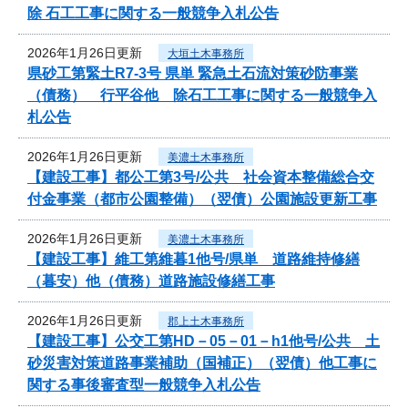
除 石工工事に関する一般競争入札公告
2026年1月26日更新
大垣土木事務所
県砂工第緊土R7-3号 県単 緊急土石流対策砂防事業
（債務） 行平谷他 除石工工事に関する一般競争入
札公告
2026年1月26日更新
美濃土木事務所
【建設工事】都公工第3号/公共 社会資本整備総合交
付金事業（都市公園整備）（翌債）公園施設更新工事
2026年1月26日更新
美濃土木事務所
【建設工事】維工第維暮1他号/県単 道路維持修繕
（暮安）他（債務）道路施設修繕工事
2026年1月26日更新
郡上土木事務所
【建設工事】公交工第HD－05－01－h1他号/公共 土
砂災害対策道路事業補助（国補正）（翌債）他工事に
関する事後審査型一般競争入札公告