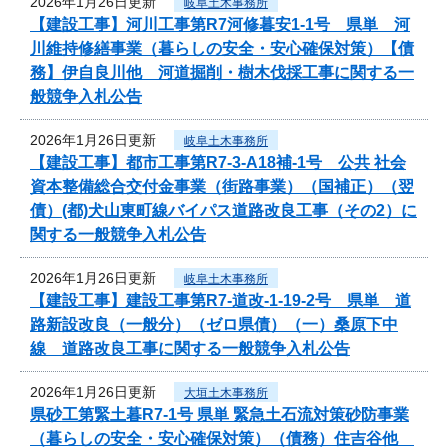
2026年1月26日更新
岐阜土木事務所
【建設工事】河川工事第R7河修暮安1-1号 県単 河
川維持修繕事業（暮らしの安全・安心確保対策）【債
務】伊自良川他 河道掘削・樹木伐採工事に関する一
般競争入札公告
2026年1月26日更新
岐阜土木事務所
【建設工事】都市工事第R7-3-A18補-1号 公共 社会
資本整備総合交付金事業（街路事業）（国補正）（翌
債）(都)犬山東町線バイパス道路改良工事（その2）に
関する一般競争入札公告
2026年1月26日更新
岐阜土木事務所
【建設工事】建設工事第R7-道改-1-19-2号 県単 道
路新設改良（一般分）（ゼロ県債）（一）桑原下中
線 道路改良工事に関する一般競争入札公告
2026年1月26日更新
大垣土木事務所
県砂工第緊土暮R7-1号 県単 緊急土石流対策砂防事業
（暮らしの安全・安心確保対策）（債務）住吉谷他