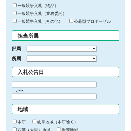
ー
一般競争入札（物品）
ワ
一般競争入札（業務委託）
ー
ド
一般競争入札（その他）
公募型プロポーザル
を
入
担当所属
力
部局
所属
入札公告日
期
から
間
期
の
間
始
地域
の
ま
終
り
わ
本庁
岐阜地域（本庁除く）
り
西濃（大垣）地域
揖斐地域