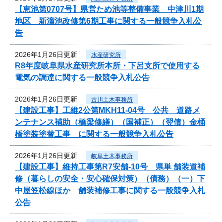
【恵池第0707号】県営ため池等整備事業 中津川1期
地区 新溜池改修第6期工事に関する一般競争入札公
告
2026年1月26日更新
水産研究所
R8年度岐阜県水産研究所本所・下呂支所で使用する
電気の調達に関する一般競争入札公告
2026年1月26日更新
古川土木事務所
【建設工事】工維2公第MKH11-04号 公共 道路メ
ンテナンス補助（橋梁修繕）（国補正）（翌債）金桶
橋塗装塗替工事 に関する一般競争入札公告
2026年1月26日更新
岐阜土木事務所
【建設工事】維持工事第R7安舗-10号 県単 舗装道補
修（暮らしの安全・安心確保対策）（債務）（一）下
中屋笠松線ほか 舗装補修工事に関する一般競争入札
公告