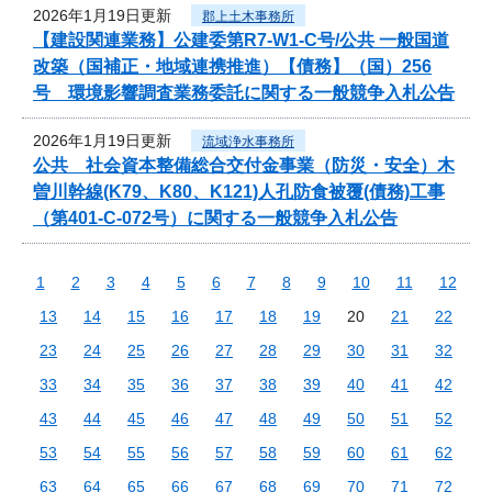
2026年1月19日更新
郡上土木事務所
【建設関連業務】公建委第R7-W1-C号/公共 一般国道
改築（国補正・地域連携推進）【債務】（国）256
号 環境影響調査業務委託に関する一般競争入札公告
2026年1月19日更新
流域浄水事務所
公共 社会資本整備総合交付金事業（防災・安全）木
曽川幹線(K79、K80、K121)人孔防食被覆(債務)工事
（第401-C-072号）に関する一般競争入札公告
1
2
3
4
5
6
7
8
9
10
11
12
13
14
15
16
17
18
19
20
21
22
23
24
25
26
27
28
29
30
31
32
33
34
35
36
37
38
39
40
41
42
43
44
45
46
47
48
49
50
51
52
53
54
55
56
57
58
59
60
61
62
63
64
65
66
67
68
69
70
71
72