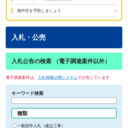
熱中症を予防しましょう
本
文
入札・公売
入札公告の検索 （電子調達案件以外）
電子調達案件は、
入札情報公開システム
で公告しています
キーワード検索
検
索
す
種類
る
キ
一般競争入札（建設工事）