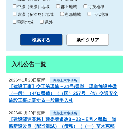
中濃（美濃）地域
郡上地域
可茂地域
東濃（多治見）地域
恵那地域
下呂地域
飛騨地域
県外
入札公告一覧
2026年1月29日更新
恵那土木事務所
【建設工事】交工第現施－Z1号/県単 現道施設整備
（一般）（ゼロ県債）（（国）257号 他）交通安全
施設工事に関する一般競争入札
2026年1月29日更新
恵那土木事務所
【建設関連業務】建委第道改8－23－E号／県単 道
路新設改良（配当測試）（債務）（（一）苗木恵那