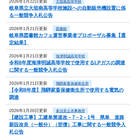
2026年1月22日更新
大垣南高等学校
岐阜県立大垣南高等学校施設への自動販売機設置に係
る一般競争入札公告
2026年1月21日更新
図書館
岐阜県図書館カフェ運営事業者プロポーザル募集【選
定結果】
2026年1月21日更新
海津明誠高等学校
令和8年度海津明誠高等学校で使用するLPガスの調達
に関する一般競争入札公告
2026年1月21日更新
飛騨家畜保健衛生所
【令和8年度】飛騨家畜保健衛生所で使用する電気の
調達
2026年1月20日更新
多治見土木事務所
【建設工事】工建単第道改－7－2－1号 県単 道路
新設改良（一般分）（翌債）工事に関する一般競争入
札公告