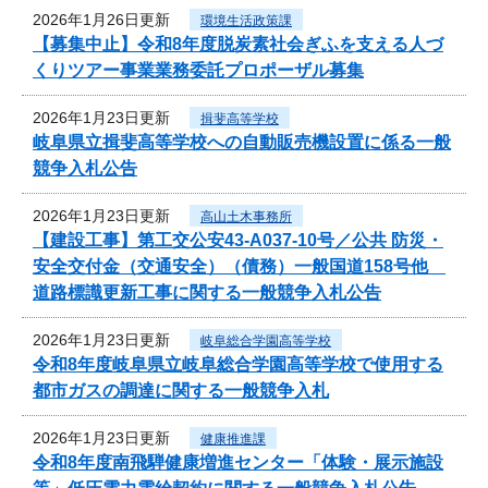
2026年1月26日更新
環境生活政策課
【募集中止】令和8年度脱炭素社会ぎふを支える人づ
くりツアー事業業務委託プロポーザル募集
2026年1月23日更新
揖斐高等学校
岐阜県立揖斐高等学校への自動販売機設置に係る一般
競争入札公告
2026年1月23日更新
高山土木事務所
【建設工事】第工交公安43-A037-10号／公共 防災・
安全交付金（交通安全）（債務）一般国道158号他
道路標識更新工事に関する一般競争入札公告
2026年1月23日更新
岐阜総合学園高等学校
令和8年度岐阜県立岐阜総合学園高等学校で使用する
都市ガスの調達に関する一般競争入札
2026年1月23日更新
健康推進課
令和8年度南飛騨健康増進センター「体験・展示施設