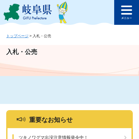
ペ
メ
このページの本文へ
ー
ニ
メ
ジ
ュ
ニ
の
ー
ュ
先
を
ー
頭
飛
トップページ
>
入札・公売
で
ば
す
し
入札・公売
。
て
本
文
へ
重要なお知らせ
ツキノワグマ出没注意情報発令中！