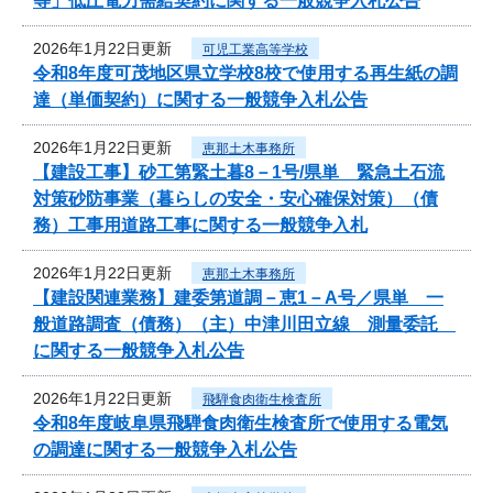
等」低圧電力需給契約に関する一般競争入札公告
2026年1月22日更新
可児工業高等学校
令和8年度可茂地区県立学校8校で使用する再生紙の調
達（単価契約）に関する一般競争入札公告
2026年1月22日更新
恵那土木事務所
【建設工事】砂工第緊土暮8－1号/県単 緊急土石流
対策砂防事業（暮らしの安全・安心確保対策）（債
務）工事用道路工事に関する一般競争入札
2026年1月22日更新
恵那土木事務所
【建設関連業務】建委第道調－恵1－A号／県単 一
般道路調査（債務）（主）中津川田立線 測量委託
に関する一般競争入札公告
2026年1月22日更新
飛騨食肉衛生検査所
令和8年度岐阜県飛騨食肉衛生検査所で使用する電気
の調達に関する一般競争入札公告