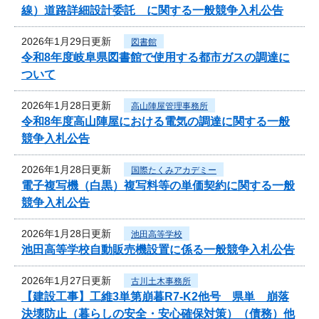
線）道路詳細設計委託 に関する一般競争入札公告
2026年1月29日更新
図書館
令和8年度岐阜県図書館で使用する都市ガスの調達に
ついて
2026年1月28日更新
高山陣屋管理事務所
令和8年度高山陣屋における電気の調達に関する一般
競争入札公告
2026年1月28日更新
国際たくみアカデミー
電子複写機（白黒）複写料等の単価契約に関する一般
競争入札公告
2026年1月28日更新
池田高等学校
池田高等学校自動販売機設置に係る一般競争入札公告
2026年1月27日更新
古川土木事務所
【建設工事】工維3単第崩暮R7-K2他号 県単 崩落
決壊防止（暮らしの安全・安心確保対策）（債務）他