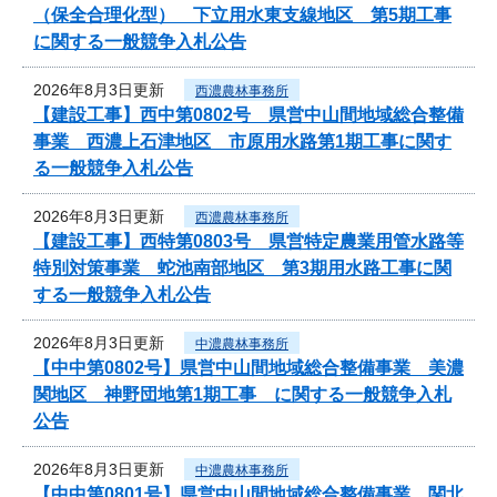
（保全合理化型） 下立用水東支線地区 第5期工事
に関する一般競争入札公告
2026年8月3日更新
西濃農林事務所
【建設工事】西中第0802号 県営中山間地域総合整備
事業 西濃上石津地区 市原用水路第1期工事に関す
る一般競争入札公告
2026年8月3日更新
西濃農林事務所
【建設工事】西特第0803号 県営特定農業用管水路等
特別対策事業 蛇池南部地区 第3期用水路工事に関
する一般競争入札公告
2026年8月3日更新
中濃農林事務所
【中中第0802号】県営中山間地域総合整備事業 美濃
関地区 神野団地第1期工事 に関する一般競争入札
公告
2026年8月3日更新
中濃農林事務所
【中中第0801号】県営中山間地域総合整備事業 関北