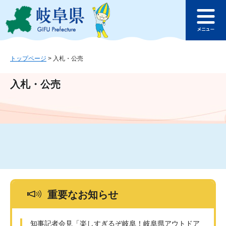
ペ
メ
このページの本文へ
ー
ニ
メ
ジ
ュ
ニ
の
ー
ュ
先
を
ー
頭
飛
トップページ
>
入札・公売
で
ば
す
し
入札・公売
。
て
本
文
へ
重要なお知らせ
知事記者会見「楽しすぎるぞ岐阜！岐阜県アウトドア