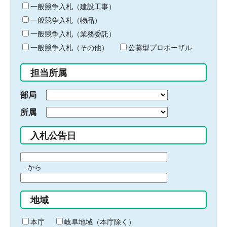
キ
一般競争入札（建設工事）
ー
一般競争入札（物品）
ワ
一般競争入札（業務委託）
ー
ド
一般競争入札（その他）
公募型プロポーザル
を
入
担当所属
力
部局
所属
入札公告日
期
から
間
期
の
間
始
地域
の
ま
終
り
わ
本庁
岐阜地域（本庁除く）