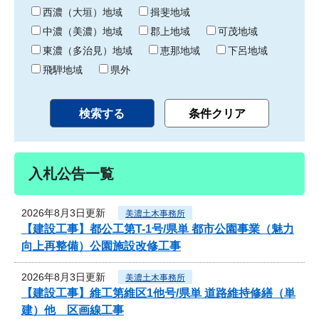
り
西濃（大垣）地域
揖斐地域
中濃（美濃）地域
郡上地域
可茂地域
東濃（多治見）地域
恵那地域
下呂地域
飛騨地域
県外
入札公告一覧
2026年8月3日更新
美濃土木事務所
【建設工事】都公工第T-1号/県単 都市公園事業（魅力
向上再整備）公園施設改修工事
2026年8月3日更新
美濃土木事務所
【建設工事】維工第維区1他号/県単 道路維持修繕（単
建）他 区画線工事