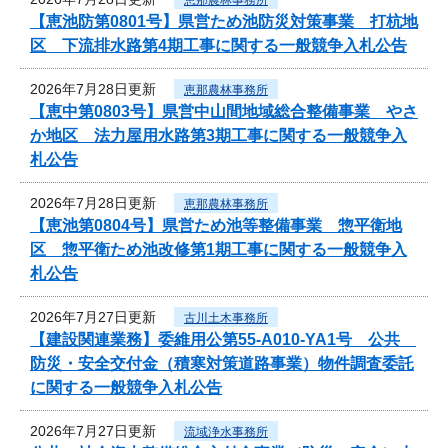
【恵池防第0801号】県営ため池防災対策事業 打杭地
区 下流排水路第4期工事に関する一般競争入札公告
2026年7月28日更新
恵那農林事務所
【恵中第0803号】県営中山間地域総合整備事業 やさ
か地区 法力屋用水路第3期工事に関する一般競争入
札公告
2026年7月28日更新
恵那農林事務所
【恵池第0804号】県営ため池等整備事業 惣平衛地
区 惣平衛ため池改修第1期工事に関する一般競争入
札公告
2026年7月27日更新
古川土木事務所
【建設関連業務】委維用公第55-A010-YA1号 公共
防災・安全交付金（積寒対策道路事業）物件調査委託
に関する一般競争入札公告
2026年7月27日更新
流域浄水事務所