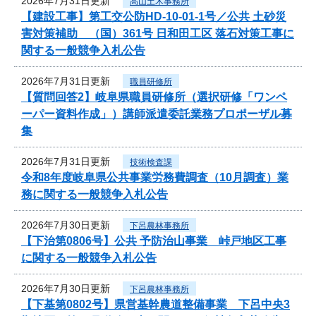
2026年7月31日更新
高山土木事務所
【建設工事】第工交公防HD-10-01-1号／公共 土砂災
害対策補助 （国）361号 日和田工区 落石対策工事に
関する一般競争入札公告
2026年7月31日更新
職員研修所
【質問回答2】岐阜県職員研修所（選択研修「ワンペ
ーパー資料作成」）講師派遣委託業務プロポーザル募
集
2026年7月31日更新
技術検査課
令和8年度岐阜県公共事業労務費調査（10月調査）業
務に関する一般競争入札公告
2026年7月30日更新
下呂農林事務所
【下治第0806号】公共 予防治山事業 峠戸地区工事
に関する一般競争入札公告
2026年7月30日更新
下呂農林事務所
【下基第0802号】県営基幹農道整備事業 下呂中央3