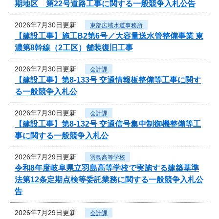
期地区 第22号道路工事に関する一般競争入札公告
2026年7月30日更新
東部広域水道事務所
【建設工事】施工B2第6号／大容量送水管整備事業 東
濃第8幹線（2工区）舗装復旧工事
2026年7月30日更新
会計課
【建設工事】第8-133号 交通情報板整備等工事に関す
る一般競争入札公
2026年7月30日更新
会計課
【建設工事】第8-132号 交通信号集中制御機整備等工
事に関する一般競争入札公
2026年7月29日更新
羽島高等学校
令和8年度岐阜県立羽島高等学校で実施する建築基準
法第12条定期点検等委託業務に関する一般競争入札公
告
2026年7月29日更新
会計課