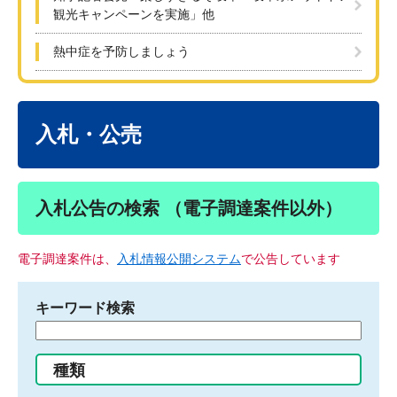
観光キャンペーンを実施」他
熱中症を予防しましょう
本
文
入札・公売
入札公告の検索 （電子調達案件以外）
電子調達案件は、
入札情報公開システム
で公告しています
キーワード検索
検
索
す
種類
る