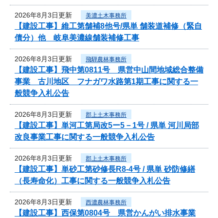
2026年8月3日更新
美濃土木事務所
【建設工事】維工第舗補8他号/県単 舗装道補修（緊自
債分）他 岐阜美濃線舗装補修工事
2026年8月3日更新
飛騨農林事務所
【建設工事】飛中第0811号 県営中山間地域総合整備
事業 古川地区 フナガワ水路第1期工事に関する一
般競争入札公告
2026年8月3日更新
郡上土木事務所
【建設工事】単河工第局改5ー5－1号 / 県単 河川局部
改良事業工事に関する一般競争入札公告
2026年8月3日更新
郡上土木事務所
【建設工事】単砂工第砂修長R8-4号 / 県単 砂防修繕
（長寿命化）工事に関する一般競争入札公告
2026年8月3日更新
西濃農林事務所
【建設工事】西保第0804号 県営かんがい排水事業