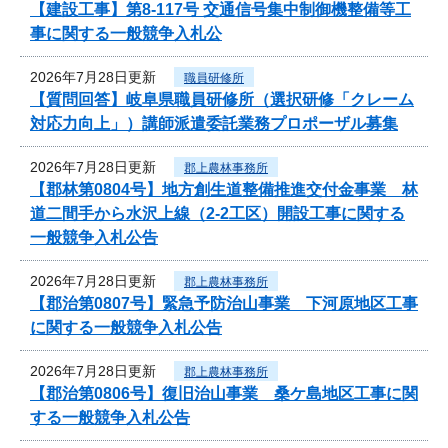
【建設工事】第8-117号 交通信号集中制御機整備等工
事に関する一般競争入札公
2026年7月28日更新
職員研修所
【質問回答】岐阜県職員研修所（選択研修「クレーム
対応力向上」）講師派遣委託業務プロポーザル募集
2026年7月28日更新
郡上農林事務所
【郡林第0804号】地方創生道整備推進交付金事業 林
道二間手から水沢上線（2-2工区）開設工事に関する
一般競争入札公告
2026年7月28日更新
郡上農林事務所
【郡治第0807号】緊急予防治山事業 下河原地区工事
に関する一般競争入札公告
2026年7月28日更新
郡上農林事務所
【郡治第0806号】復旧治山事業 桑ケ島地区工事に関
する一般競争入札公告