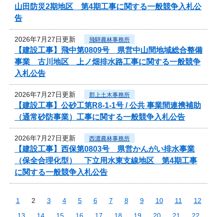
山田防災2期地区 第4期工事に関する一般競争入札公
告
2026年7月27日更新
飛騨農林事務所
【建設工事】飛中第0809号 県営中山間地域総合整備
事業 古川地区 上ノ畑排水路工事に関する一般競争
入札公告
2026年7月27日更新
郡上土木事務所
【建設工事】公砂工第R8-1-1号 / 公共 事業間連携補助
（通常砂防事業）工事に関する一般競争入札公告
2026年7月27日更新
西濃農林事務所
【建設工事】西保第0803号 県営かんがい排水事業
（保全合理化型） 下立用水東支線地区 第4期工事
に関する一般競争入札公告
1
2
3
4
5
6
7
8
9
10
11
12
13
14
15
16
17
18
19
20
21
22