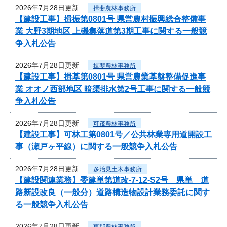
2026年7月28日更新
揖斐農林事務所
【建設工事】揖振第0801号 県営農村振興総合整備事
業 大野3期地区 上磯集落道第3期工事に関する一般競
争入札公告
2026年7月28日更新
揖斐農林事務所
【建設工事】揖基第0801号 県営農業基盤整備促進事
業 オオノ西部地区 暗渠排水第2号工事に関する一般競
争入札公告
2026年7月28日更新
可茂農林事務所
【建設工事】可林工第0801号／公共林業専用道開設工
事（瀬戸ヶ平線）に関する一般競争入札公告
2026年7月28日更新
多治見土木事務所
【建設関連業務】委建単第道改-7-12-S2号 県単 道
路新設改良（一般分）道路構造物設計業務委託に関す
る一般競争入札公告
2026年7月28日更新
恵那農林事務所