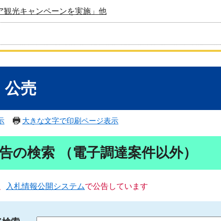
ア観光キャンペーンを実施」他
・公売
示
大きな文字で印刷ページ表示
告の検索 （電子調達案件以外）
、
入札情報公開システム
で公告しています