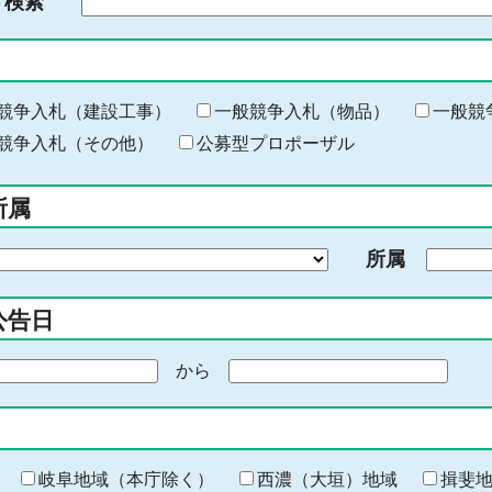
ド検索
検
索
す
る
キ
競争入札（建設工事）
一般競争入札（物品）
一般競
ー
競争入札（その他）
公募型プロポーザル
ワ
ー
所属
ド
を
所属
入
力
公告日
から
期
間
の
終
わ
岐阜地域（本庁除く）
西濃（大垣）地域
揖斐