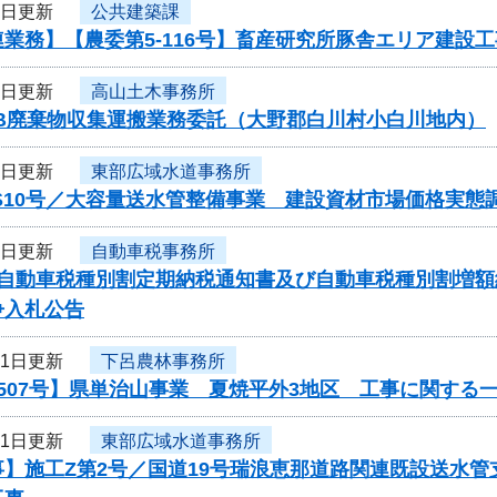
4日更新
公共建築課
業務】【農委第5-116号】畜産研究所豚舎エリア建設
4日更新
高山土木事務所
CB廃棄物収集運搬業務委託（大野郡白川村小白川地内）
1日更新
東部広域水道事務所
S10号／大容量送水管整備事業 建設資材市場価格実態
1日更新
自動車税事務所
度自動車税種別割定期納税通知書及び自動車税種別割増
争入札公告
31日更新
下呂農林事務所
507号】県単治山事業 夏焼平外3地区 工事に関する
31日更新
東部広域水道事務所
】施工Z第2号／国道19号瑞浪恵那道路関連既設送水管