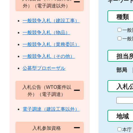
キーワー
外）（電子調達以外）
種類
一般競争入札（建設工事）
一般
一般競争入札（物品）
一般
一般競争入札（業務委託）
担当
一般競争入札（その他）
公募型プロポーザル
部局
入札
入札公告（WTO案件以
外）（電子調達）
期
間
電子調達（建設工事以外）
の
地域
始
入札参加資格
ま
本庁