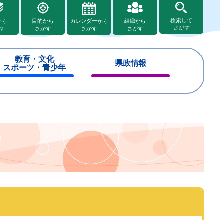
検索して
から
目的から
カレンダーから
組織から
さがす
す
さがす
さがす
さがす
教育・文化
県政情報
スポーツ・青少年
閉
閉
じ
じ
る
る