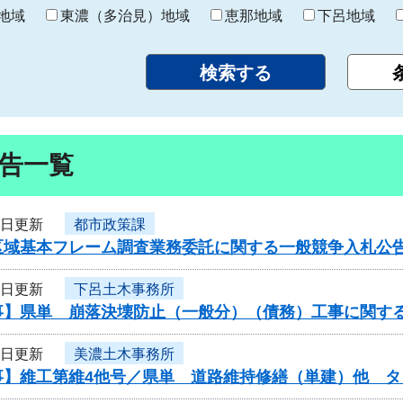
り
地域
東濃（多治見）地域
恵那地域
下呂地域
告一覧
5日更新
都市政策課
区域基本フレーム調査業務委託に関する一般競争入札公
5日更新
下呂土木事務所
事】県単 崩落決壊防止（一般分）（債務）工事に関す
4日更新
美濃土木事務所
事】維工第維4他号／県単 道路維持修繕（単建）他 タ