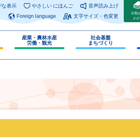
このページの本文へ
がな表示
やさしい にほんご
音声読み上げ
分類
Foreign language
文字サイズ・色変更
さが
産業・農林水産
社会基盤
労働・観光
まちづくり
閉
閉
じ
じ
る
る