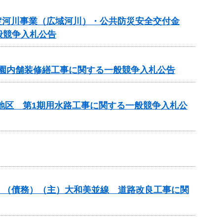
規模特定河川事業（広域河川）・公共防災安全交付金
般競争入札公告
 園内舗装修繕工事に関する一般競争入札公告
部地区 第1期用水路工事に関する一般競争入札公
分）（債務）（主）大和美並線 道路改良工事に関