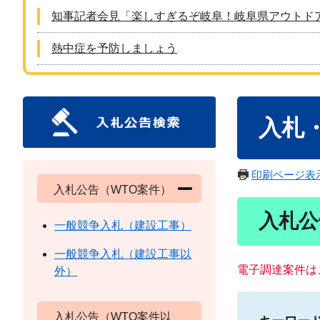
知事記者会見「楽しすぎるぞ岐阜！岐阜県アウトド
熱中症を予防しましょう
本
入札
文
印刷ページ表
入札公告（WTO案件）
入札公
一般競争入札（建設工事）
一般競争入札（建設工事以
電子調達案件は
外）
入札公告（WTO案件以