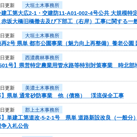
4日更新
大垣土木事務所
建工第大広2-1・交建防11-A01-002-4号公共 大
 赤坂大橋旧橋撤去及び下部工（右岸）工事に関する一
4日更新
大垣土木事務所
再2号 県単 都市公園事業（魅力向上再整備）養老公園
4日更新
西濃農林事務所
0501号】県営特定農業用管水路等特別対策事業 時北
4日更新
美濃土木事務所
事】県単 通常砂防事業 他（債務） 渓流保全工事
4日更新
郡上土木事務所
】単建工第道改-5-2-1号 県単 道路新設改良（一般
競争入札公告