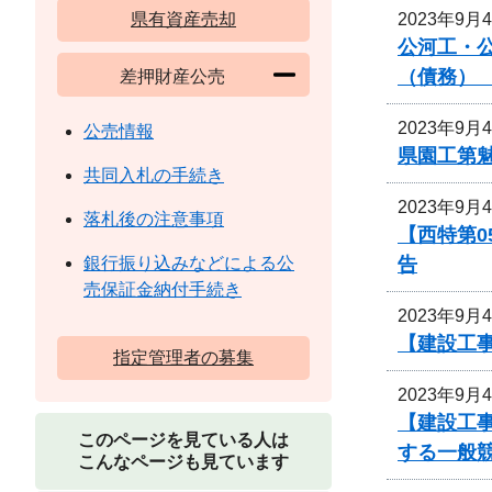
2023年9月
県有資産売却
公河工・公
（債務）
差押財産公売
2023年9月
公売情報
県園工第魅
共同入札の手続き
2023年9月
落札後の注意事項
【西特第
告
銀行振り込みなどによる公
売保証金納付手続き
2023年9月
【建設工
指定管理者の募集
2023年9月
【建設工事
このページを見ている人は
する一般
こんなページも見ています