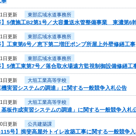
工事
31日更新
東部広域水道事務所
】5債施工B2第1号／大容量送水管整備事業 東濃第6
31日更新
東部広域水道事務所
事】工東第6号／恵下第二増圧ポンプ所屋上外壁修繕工事
31日更新
東部広域水道事務所
事】5債工東第7号／落合取水場遠方監視制御設備修繕工
31日更新
大垣工業高等学校
算機実習システムの調達」に関する一般競争入札公告
31日更新
大垣工業高等学校
ト基板作成実習システムの調達」に関する一般競争入札
30日更新
公共建築課
-115号】揖斐高屋外トイレ改築工事に関する一般競争