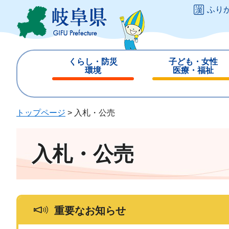
ペ
メ
ふり
ー
ニ
ジ
ュ
の
ー
先
を
くらし・防災
子ども・女性
頭
飛
環境
医療・福祉
で
ば
閉
閉
す
し
じ
じ
。
て
る
る
トップページ
>
入札・公売
本
文
へ
入札・公売
重要なお知らせ