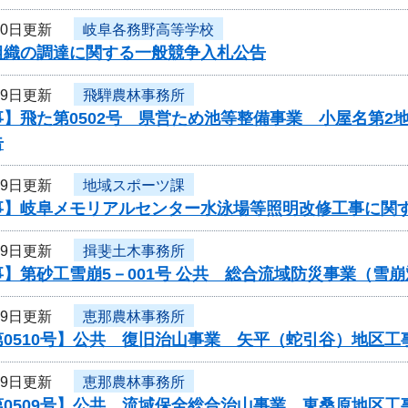
30日更新
岐阜各務野高等学校
組織の調達に関する一般競争入札公告
29日更新
飛騨農林事務所
】飛た第0502号 県営ため池等整備事業 小屋名第2
告
29日更新
地域スポーツ課
事】岐阜メモリアルセンター水泳場等照明改修工事に関
29日更新
揖斐土木事務所
】第砂工雪崩5－001号 公共 総合流域防災事業（雪
29日更新
恵那農林事務所
第0510号】公共 復旧治山事業 矢平（蛇引谷）地区
29日更新
恵那農林事務所
第0509号】公共 流域保全総合治山事業 東桑原地区