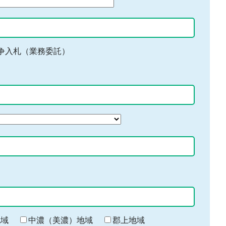
争入札（業務委託）
地域
中濃（美濃）地域
郡上地域