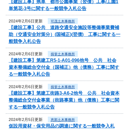
【建設工事】県単 都市公園事業（翌債）工事/工園1
単第花-3号に関する一般競争入札公告
2024年2月6日更新
可茂土木事務所
【建設工事】公共 道路交通安全施設等整備事業費補
助（交通安全対策分）(国補正)(翌債) 工事に関する一
般競争入札公告
2024年2月6日更新
揖斐土木事務所
【建設工事】第建工R5-1-A01-096他号 公共 社会
資本整備総合交付金（国補正）他（債務）工事に関す
る一般競争入札公告
2024年2月6日更新
揖斐土木事務所
【建設工事】第建工街路3-A6-2他号 公共 社会資本
整備総合交付金事業（街路事業）他（債務）工事に関
する一般競争入札公告
2024年2月5日更新
恵那土木事務所
仮設用資材・保安用品の調達に関する一般競争入札