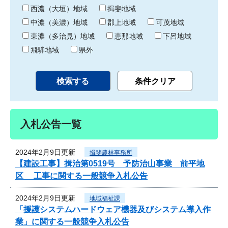
り
西濃（大垣）地域
揖斐地域
中濃（美濃）地域
郡上地域
可茂地域
東濃（多治見）地域
恵那地域
下呂地域
飛騨地域
県外
入札公告一覧
2024年2月9日更新
揖斐農林事務所
【建設工事】揖治第0519号 予防治山事業 前平地
区 工事に関する一般競争入札公告
2024年2月9日更新
地域福祉課
「援護システムハードウェア機器及びシステム導入作
業」に関する一般競争入札公告