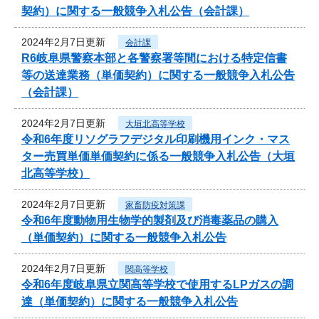
契約）に関する一般競争入札公告（会計課）
2024年2月7日更新
会計課
R6岐阜県警察本部と各警察署等間における特定信書
等の送達業務（単価契約）に関する一般競争入札公告
（会計課）
2024年2月7日更新
大垣北高等学校
令和6年度リソグラフデジタル印刷機用インク・マス
ター売買単価単価契約に係る一般競争入札公告（大垣
北高等学校）
2024年2月7日更新
家畜防疫対策課
令和6年度動物用生物学的製剤及び消毒薬品の購入
（単価契約）に関する一般競争入札公告
2024年2月7日更新
関高等学校
令和6年度岐阜県立関高等学校で使用するLPガスの調
達（単価契約）に関する一般競争入札公告