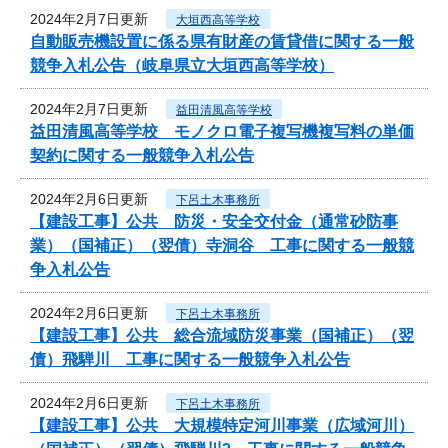
2024年2月7日更新
大垣西高等学校
自動販売機設置に係る県有財産の賃貸借に関する一般
競争入札公告（岐阜県立大垣西高等学校）
2024年2月7日更新
益田清風高等学校
益田清風高等学校 モノクロ電子複写機複写料の単価
契約に関する一般競争入札公告
2024年2月6日更新
下呂土木事務所
【建設工事】公共 防災・安全交付金（通常砂防事
業）（国補正）（翌債）寺洞谷 工事に関する一般競
争入札公告
2024年2月6日更新
下呂土木事務所
【建設工事】公共 総合流域防災事業（国補正）（翌
債）飛騨川 工事に関する一般競争入札公告
2024年2月6日更新
下呂土木事務所
【建設工事】公共 大規模特定河川事業（広域河川）