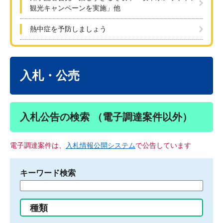
観光キャンペーンを実施」他
熱中症を予防しましょう
本
文
入札・公売
入札公告の検索 （電子調達案件以外）
電子調達案件は、
入札情報公開システム
で公告しています
キーワード検索
検
索
す
種類
る