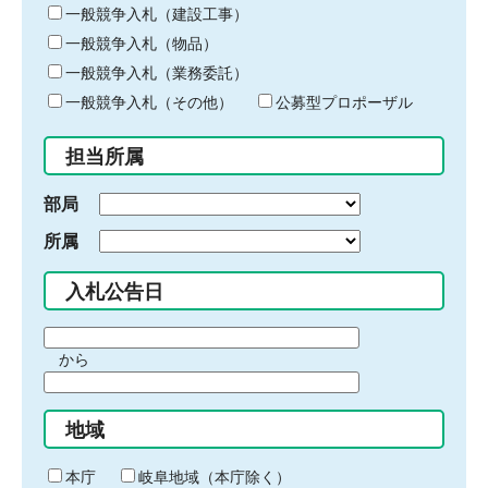
キ
一般競争入札（建設工事）
ー
一般競争入札（物品）
ワ
一般競争入札（業務委託）
ー
ド
一般競争入札（その他）
公募型プロポーザル
を
入
担当所属
力
部局
所属
入札公告日
期
から
間
期
の
間
始
地域
の
ま
終
り
わ
本庁
岐阜地域（本庁除く）