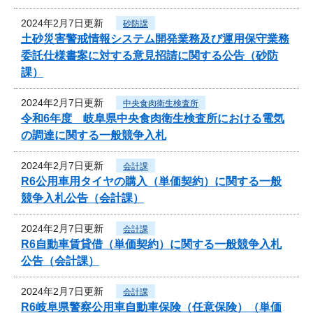
2024年2月7日更新
砂防課
土砂災害警戒情報システム開発業務及び運用保守業務
委託仕様書案に対する意見招請に関する公告（砂防
課）
2024年2月7日更新
中央食肉衛生検査所
令和6年度 岐阜県中央食肉衛生検査所における電気
の調達に関する一般競争入札
2024年2月7日更新
会計課
R6公用車用タイヤの購入（単価契約）に関する一般
競争入札公告（会計課）
2024年2月7日更新
会計課
R6自動車賃貸借（単価契約）に関する一般競争入札
公告（会計課）
2024年2月7日更新
会計課
R6岐阜県警察公用車自動車保険（任意保険）（単価