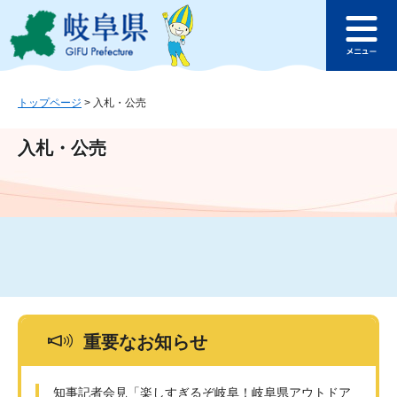
ペ
メ
このページの本文へ
ー
ニ
メ
ジ
ュ
ニ
の
ー
ュ
先
を
ー
頭
飛
トップページ
>
入札・公売
で
ば
す
し
入札・公売
。
て
本
文
へ
重要なお知らせ
知事記者会見「楽しすぎるぞ岐阜！岐阜県アウトドア