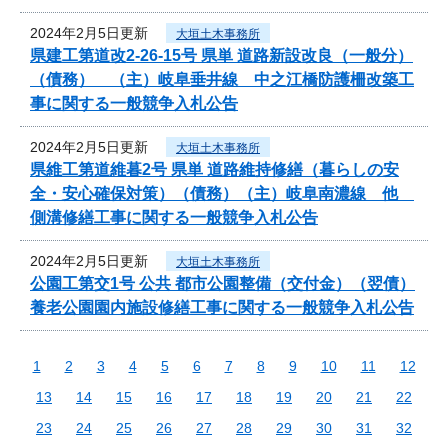
2024年2月5日更新
大垣土木事務所
県建工第道改2-26-15号 県単 道路新設改良（一般分）
（債務） （主）岐阜垂井線 中之江橋防護柵改築工
事に関する一般競争入札公告
2024年2月5日更新
大垣土木事務所
県維工第道維暮2号 県単 道路維持修繕（暮らしの安
全・安心確保対策）（債務）（主）岐阜南濃線 他
側溝修繕工事に関する一般競争入札公告
2024年2月5日更新
大垣土木事務所
公園工第交1号 公共 都市公園整備（交付金）（翌債）
養老公園園内施設修繕工事に関する一般競争入札公告
1
2
3
4
5
6
7
8
9
10
11
12
13
14
15
16
17
18
19
20
21
22
23
24
25
26
27
28
29
30
31
32