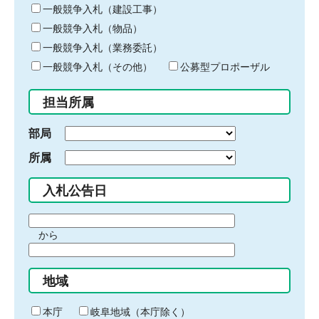
キ
一般競争入札（建設工事）
ー
一般競争入札（物品）
ワ
一般競争入札（業務委託）
ー
ド
一般競争入札（その他）
公募型プロポーザル
を
入
担当所属
力
部局
所属
入札公告日
期
から
間
期
の
間
始
地域
の
ま
終
り
わ
本庁
岐阜地域（本庁除く）