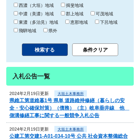
り
西濃（大垣）地域
揖斐地域
中濃（美濃）地域
郡上地域
可茂地域
東濃（多治見）地域
恵那地域
下呂地域
飛騨地域
県外
入札公告一覧
2024年2月19日更新
大垣土木事務所
県維工第道維暮1号 県単 道路維持修繕（暮らしの安
全・安心確保対策）（債務）（主）岐阜垂井線 他
側溝修繕工事に関する一般競争入札公告
2024年2月19日更新
大垣土木事務所
公建工第交建1-A01-034-10号 公共 社会資本整備総合