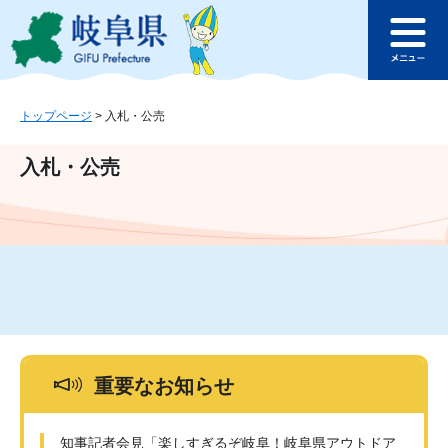
ペ
メ
このページの本文へ
ー
ニ
メ
ジ
ュ
ニ
の
ー
ュ
先
を
ー
頭
飛
トップページ
>
入札・公売
で
ば
す
し
入札・公売
。
て
本
文
へ
重要なお知らせ
知事記者会見「楽しすぎるぞ岐阜！岐阜県アウトドア