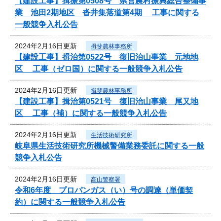
【建設工事】揖振第0508号 県営農村振興総合整備事
業 池田2期地区 沓井集落道第4期 工事に関する
一般競争入札公告
2024年2月16日更新
揖斐農林事務所
【建設工事】揖治第0522号 復旧治山事業 元地地
区 工事（ゼロ国）に関する一般競争入札公告
2024年2月16日更新
揖斐農林事務所
【建設工事】揖治第0521号 復旧治山事業 尾又地
区 工事（補）に関する一般競争入札公告
2024年2月16日更新
生活技術研究所
岐阜県生活技術研究所機械警備業務委託に関する一般
競争入札公告
2024年2月16日更新
高山警察署
令和6年度 プロパンガス（い）号の調達（単価契
約）に関する一般競争入札公告