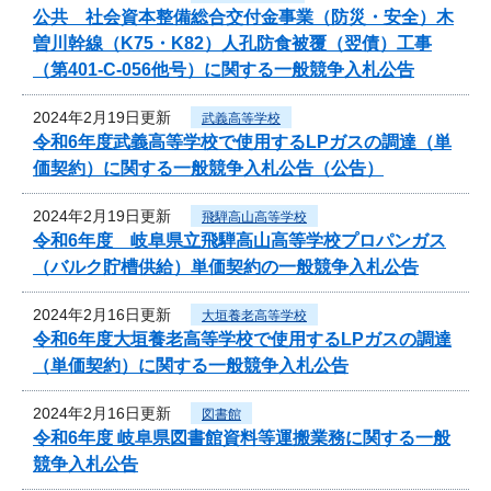
公共 社会資本整備総合交付金事業（防災・安全）木
曽川幹線（K75・K82）人孔防食被覆（翌債）工事
（第401-C-056他号）に関する一般競争入札公告
2024年2月19日更新
武義高等学校
令和6年度武義高等学校で使用するLPガスの調達（単
価契約）に関する一般競争入札公告（公告）
2024年2月19日更新
飛騨高山高等学校
令和6年度 岐阜県立飛騨高山高等学校プロパンガス
（バルク貯槽供給）単価契約の一般競争入札公告
2024年2月16日更新
大垣養老高等学校
令和6年度大垣養老高等学校で使用するLPガスの調達
（単価契約）に関する一般競争入札公告
2024年2月16日更新
図書館
令和6年度 岐阜県図書館資料等運搬業務に関する一般
競争入札公告