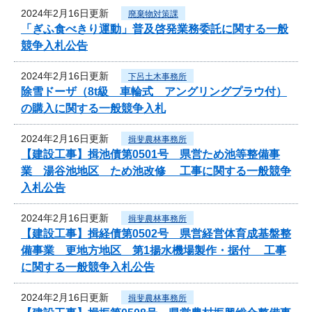
2024年2月16日更新
廃棄物対策課
「ぎふ食べきり運動」普及啓発業務委託に関する一般
競争入札公告
2024年2月16日更新
下呂土木事務所
除雪ドーザ（8t級 車輪式 アングリングプラウ付）
の購入に関する一般競争入札
2024年2月16日更新
揖斐農林事務所
【建設工事】揖池債第0501号 県営ため池等整備事
業 湯谷池地区 ため池改修 工事に関する一般競争
入札公告
2024年2月16日更新
揖斐農林事務所
【建設工事】揖経債第0502号 県営経営体育成基盤整
備事業 更地方地区 第1揚水機場製作・据付 工事
に関する一般競争入札公告
2024年2月16日更新
揖斐農林事務所