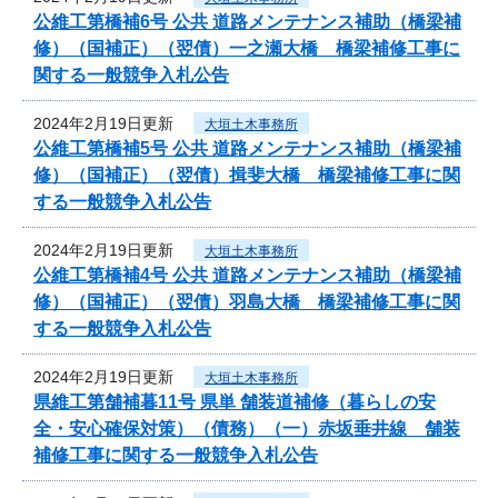
公維工第橋補6号 公共 道路メンテナンス補助（橋梁補
修）（国補正）（翌債）一之瀬大橋 橋梁補修工事に
関する一般競争入札公告
2024年2月19日更新
大垣土木事務所
公維工第橋補5号 公共 道路メンテナンス補助（橋梁補
修）（国補正）（翌債）揖斐大橋 橋梁補修工事に関
する一般競争入札公告
2024年2月19日更新
大垣土木事務所
公維工第橋補4号 公共 道路メンテナンス補助（橋梁補
修）（国補正）（翌債）羽島大橋 橋梁補修工事に関
する一般競争入札公告
2024年2月19日更新
大垣土木事務所
県維工第舗補暮11号 県単 舗装道補修（暮らしの安
全・安心確保対策）（債務）（一）赤坂垂井線 舗装
補修工事に関する一般競争入札公告