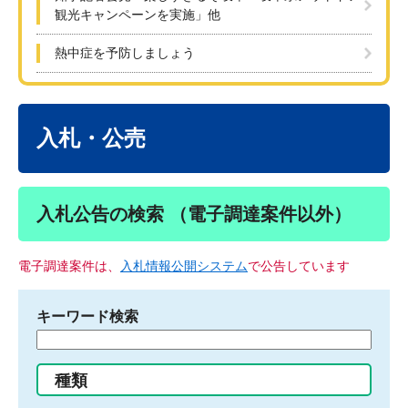
観光キャンペーンを実施」他
熱中症を予防しましょう
本
文
入札・公売
入札公告の検索 （電子調達案件以外）
電子調達案件は、
入札情報公開システム
で公告しています
キーワード検索
検
索
す
種類
る