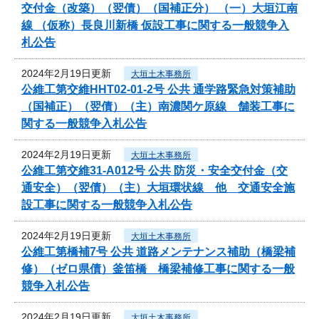
交付金（改築）（翌債）（国補正分） （一）大垣江南
線 （仮称）長良川新橋 仮設工事に関する一般競争入
札公告
2024年2月19日更新
大垣土木事務所
公維工第交維HHT02-01-2号 公共 通学路緊急対策補助
（国補正）（翌債）（主）南濃関ケ原線 舗装工事に
関する一般競争入札公告
2024年2月19日更新
大垣土木事務所
公維工第交維31-A012号 公共 防災・安全交付金（交
通安全）（翌債）（主）大垣環状線 他 交通安全施
設工事に関する一般競争入札公告
2024年2月19日更新
大垣土木事務所
公維工第橋補7号 公共 道路メンテナンス補助（橋梁補
修）（ゼロ県債）釜笛橋 橋梁補修工事に関する一般
競争入札公告
2024年2月19日更新
大垣土木事務所