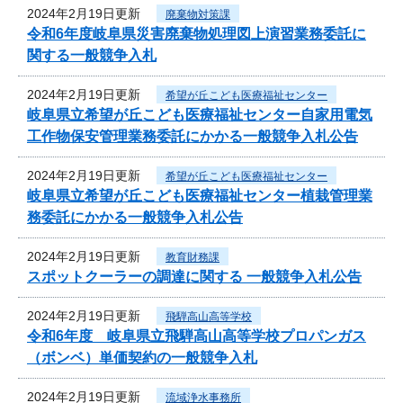
2024年2月19日更新
廃棄物対策課
令和6年度岐阜県災害廃棄物処理図上演習業務委託に
関する一般競争入札
2024年2月19日更新
希望が丘こども医療福祉センター
岐阜県立希望が丘こども医療福祉センター自家用電気
工作物保安管理業務委託にかかる一般競争入札公告
2024年2月19日更新
希望が丘こども医療福祉センター
岐阜県立希望が丘こども医療福祉センター植栽管理業
務委託にかかる一般競争入札公告
2024年2月19日更新
教育財務課
スポットクーラーの調達に関する 一般競争入札公告
2024年2月19日更新
飛騨高山高等学校
令和6年度 岐阜県立飛騨高山高等学校プロパンガス
（ボンベ）単価契約の一般競争入札
2024年2月19日更新
流域浄水事務所