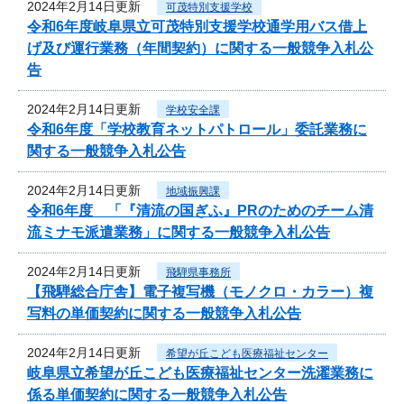
2024年2月14日更新
可茂特別支援学校
令和6年度岐阜県立可茂特別支援学校通学用バス借上
げ及び運行業務（年間契約）に関する一般競争入札公
告
2024年2月14日更新
学校安全課
令和6年度「学校教育ネットパトロール」委託業務に
関する一般競争入札公告
2024年2月14日更新
地域振興課
令和6年度 「『清流の国ぎふ』PRのためのチーム清
流ミナモ派遣業務」に関する一般競争入札公告
2024年2月14日更新
飛騨県事務所
【飛騨総合庁舎】電子複写機（モノクロ・カラー）複
写料の単価契約に関する一般競争入札公告
2024年2月14日更新
希望が丘こども医療福祉センター
岐阜県立希望が丘こども医療福祉センター洗濯業務に
係る単価契約に関する一般競争入札公告