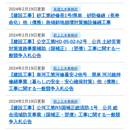
2024年2月19日更新
美濃土木事務所
【建設工事】砂工第砂修長1号/県単 砂防修繕（長寿
命化）他（債務）急傾斜地崩壊対策施設修繕工事
2024年2月19日更新
郡上土木事務所
【建設工事】公交工第HD-05-02-h2号 公共 土砂災害
対策道路事業補助（国補正）（翌債）工事に関する一
般競争入札公告
2024年2月19日更新
郡上土木事務所
【建設工事】単河工第河修暮安-2他号 県単 河川維持
修繕事業（暮らしの安全・安心確保対策）他（債務）
工事に関する一般競争入札公告
2024年2月19日更新
郡上土木事務所
【建設工事】公河工第R5国補正総流防-1号 公共 総
合流域防災事業（国補正・翌債）工事に関する一般競
争入札公告