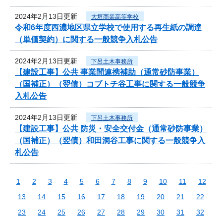
2024年2月13日更新
大垣商業高等学校
令和6年度西濃地区県立学校で使用する再生紙の調達
（単価契約）に関する一般競争入札公告
2024年2月13日更新
下呂土木事務所
【建設工事】公共 事業間連携補助（通常砂防事業）
（国補正）（翌債）コブトチ谷工事に関する一般競争
入札公告
2024年2月13日更新
下呂土木事務所
【建設工事】公共 防災・安全交付金（通常砂防事業）
（国補正）（翌債）和田洞谷工事に関する一般競争入
札公告
1
2
3
4
5
6
7
8
9
10
11
12
13
14
15
16
17
18
19
20
21
22
23
24
25
26
27
28
29
30
31
32