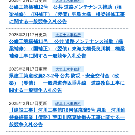
2025年2月17日更新
大垣土木事務所
公維工第橋補12号 公共 道路メンテナンス補助（橋
梁補修）（国補正）（翌債）羽島大橋 橋梁補修工事
に関する一般競争入札公告
2025年2月17日更新
大垣土木事務所
公維工第橋補11号 公共 道路メンテナンス補助（橋
梁補修）（国補正）（翌債）東海大橋長良川橋 橋梁
補修工事に関する一般競争入札公告
2025年2月17日更新
大垣土木事務所
県建工第道改農2-3-2号 公共 防災・安全交付金（改
築）（翌債） 一般県道赤坂垂井線 道路改良工事に
関する一般競争入札公告
2025年2月17日更新
岐阜土木事務所
【建設工事】河川工事第R6河修廃棄5号 県単 河川維
持修繕事業【債務】荒田川廃棄物撤去工事に関する一
般競争入札公告