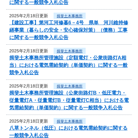
に関する一般競争入札公告
2025年2月18日更新
揖斐土木事務所
【建設工事】第河工河修暮6－4号 県単 河川維持修
繕事業（暮らしの安全・安心確保対策）（債務）工事
に関する一般競争入札公告
2025年2月18日更新
揖斐土木事務所
揖斐土木事務所管理施設（定額電灯・公衆街路灯A相
当）における電気需給契約（単価契約）に関する一般
競争入札公告
2025年2月18日更新
揖斐土木事務所
揖斐土木事務所管理施設（公衆街路灯B・低圧電力・
従量電灯A・従量電灯B・従量電灯C相当）における電
気需給契約（単価契約）に関する一般競争入札公告
2025年2月18日更新
揖斐土木事務所
八草トンネル（低圧）における電気需給契約に関する
一般競争入札公告