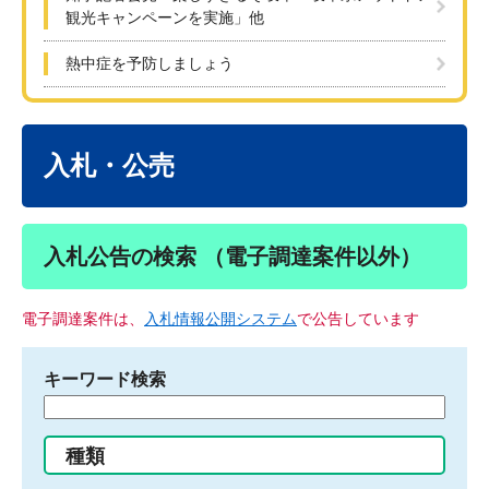
観光キャンペーンを実施」他
熱中症を予防しましょう
本
文
入札・公売
入札公告の検索 （電子調達案件以外）
電子調達案件は、
入札情報公開システム
で公告しています
キーワード検索
検
索
す
種類
る