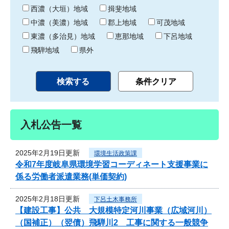
り
西濃（大垣）地域
揖斐地域
中濃（美濃）地域
郡上地域
可茂地域
東濃（多治見）地域
恵那地域
下呂地域
飛騨地域
県外
入札公告一覧
2025年2月19日更新
環境生活政策課
令和7年度岐阜県環境学習コーディネート支援事業に
係る労働者派遣業務(単価契約)
2025年2月18日更新
下呂土木事務所
【建設工事】公共 大規模特定河川事業（広域河川）
（国補正）（翌債）飛騨川2 工事に関する一般競争