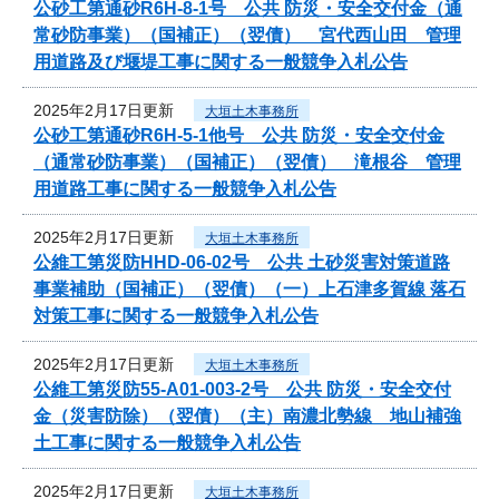
公砂工第通砂R6H-8-1号 公共 防災・安全交付金（通
常砂防事業）（国補正）（翌債） 宮代西山田 管理
用道路及び堰堤工事に関する一般競争入札公告
2025年2月17日更新
大垣土木事務所
公砂工第通砂R6H-5-1他号 公共 防災・安全交付金
（通常砂防事業）（国補正）（翌債） 滝根谷 管理
用道路工事に関する一般競争入札公告
2025年2月17日更新
大垣土木事務所
公維工第災防HHD-06-02号 公共 土砂災害対策道路
事業補助（国補正）（翌債）（一）上石津多賀線 落石
対策工事に関する一般競争入札公告
2025年2月17日更新
大垣土木事務所
公維工第災防55-A01-003-2号 公共 防災・安全交付
金（災害防除）（翌債）（主）南濃北勢線 地山補強
土工事に関する一般競争入札公告
2025年2月17日更新
大垣土木事務所