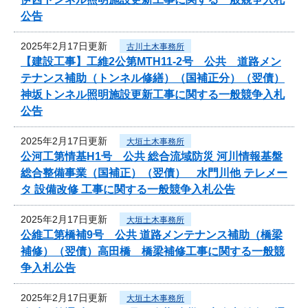
公告
2025年2月17日更新
古川土木事務所
【建設工事】工維2公第MTH11-2号 公共 道路メン
テナンス補助（トンネル修繕）（国補正分）（翌債）
神坂トンネル照明施設更新工事に関する一般競争入札
公告
2025年2月17日更新
大垣土木事務所
公河工第情基H1号 公共 総合流域防災 河川情報基盤
総合整備事業（国補正）（翌債） 水門川他 テレメー
タ 設備改修 工事に関する一般競争入札公告
2025年2月17日更新
大垣土木事務所
公維工第橋補9号 公共 道路メンテナンス補助（橋梁
補修）（翌債）高田橋 橋梁補修工事に関する一般競
争入札公告
2025年2月17日更新
大垣土木事務所