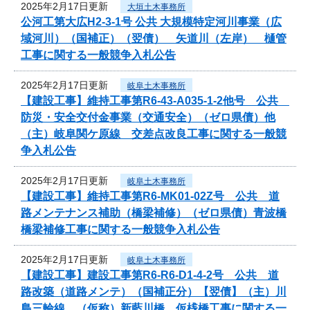
2025年2月17日更新
大垣土木事務所
公河工第大広H2-3-1号 公共 大規模特定河川事業（広
域河川）（国補正）（翌債） 矢道川（左岸） 樋管
工事に関する一般競争入札公告
2025年2月17日更新
岐阜土木事務所
【建設工事】維持工事第R6-43-A035-1-2他号 公共
防災・安全交付金事業（交通安全）（ゼロ県債）他
（主）岐阜関ケ原線 交差点改良工事に関する一般競
争入札公告
2025年2月17日更新
岐阜土木事務所
【建設工事】維持工事第R6-MK01-02Z号 公共 道
路メンテナンス補助（橋梁補修）（ゼロ県債）青波橋
橋梁補修工事に関する一般競争入札公告
2025年2月17日更新
岐阜土木事務所
【建設工事】建設工事第R6-R6-D1-4-2号 公共 道
路改築（道路メンテ）（国補正分）【翌債】（主）川
島三輪線 （仮称）新藍川橋 仮桟橋工事に関する一