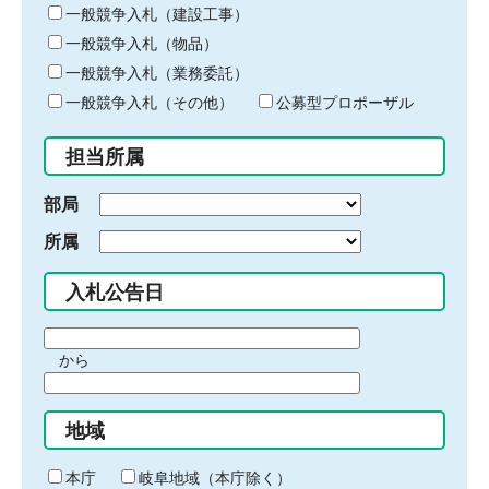
キ
一般競争入札（建設工事）
ー
一般競争入札（物品）
ワ
一般競争入札（業務委託）
ー
ド
一般競争入札（その他）
公募型プロポーザル
を
入
担当所属
力
部局
所属
入札公告日
期
から
間
期
の
間
始
地域
の
ま
終
り
わ
本庁
岐阜地域（本庁除く）