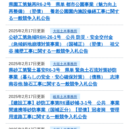
県園工第魅再R6-2号 県単 都市公園事業（魅力向上
再整備）（翌債） 養老公園園内施設修繕工事に関す
る一般競争入札公告
2025年2月17日更新
大垣土木事務所
公砂工第急傾R6H-26-1号 公共 防災・安全交付金
（急傾斜地崩壊対策事業）（国補正）（翌債） 祖父
谷 擁壁工事に関する一般競争入札公告
2025年2月17日更新
大垣土木事務所
県砂工第緊土暮安R6-3号 県単 緊急土石流対策砂防
事業（暮らしの安全・安心確保対策）（債務） 志津
南谷他 除石工事に関する一般競争入札公告
2025年2月17日更新
岐阜土木事務所
【建設工事】砂防工事第R6通砂補-3-1号 公共 事業
間連携等砂防事業（国補正分）【翌債】冠者洞 管理
用道路工事に関する一般競争入札公告