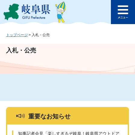
ペ
メ
このページの本文へ
ー
ニ
メ
ジ
ュ
ニ
の
ー
ュ
先
を
ー
頭
飛
トップページ
>
入札・公売
で
ば
す
し
入札・公売
。
て
本
文
へ
重要なお知らせ
知事記者会見「楽しすぎるぞ岐阜！岐阜県アウトドア