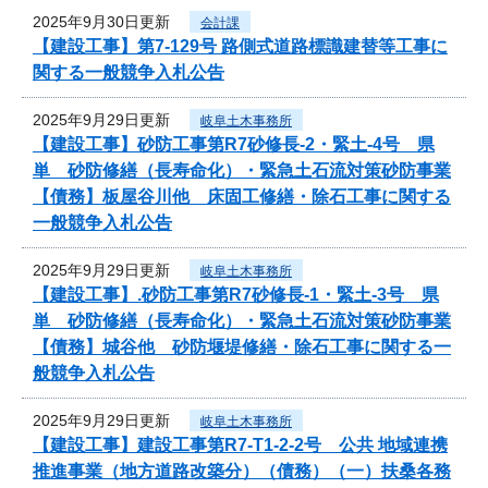
2025年9月30日更新
会計課
【建設工事】第7-129号 路側式道路標識建替等工事に
関する一般競争入札公告
2025年9月29日更新
岐阜土木事務所
【建設工事】砂防工事第R7砂修長-2・緊土-4号 県
単 砂防修繕（長寿命化）・緊急土石流対策砂防事業
【債務】板屋谷川他 床固工修繕・除石工事に関する
一般競争入札公告
2025年9月29日更新
岐阜土木事務所
【建設工事】.砂防工事第R7砂修長-1・緊土-3号 県
単 砂防修繕（長寿命化）・緊急土石流対策砂防事業
【債務】城谷他 砂防堰堤修繕・除石工事に関する一
般競争入札公告
2025年9月29日更新
岐阜土木事務所
【建設工事】建設工事第R7-T1-2-2号 公共 地域連携
推進事業（地方道路改築分）（債務）（一）扶桑各務