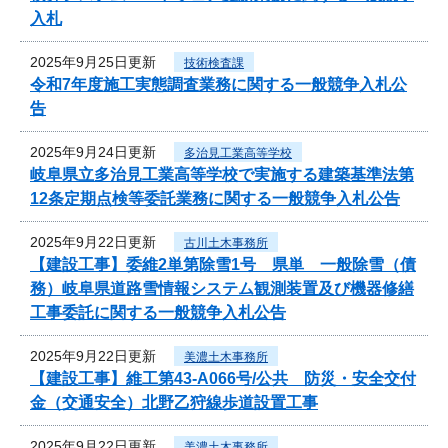
入札
2025年9月25日更新
技術検査課
令和7年度施工実態調査業務に関する一般競争入札公
告
2025年9月24日更新
多治見工業高等学校
岐阜県立多治見工業高等学校で実施する建築基準法第
12条定期点検等委託業務に関する一般競争入札公告
2025年9月22日更新
古川土木事務所
【建設工事】委維2単第除雪1号 県単 一般除雪（債
務）岐阜県道路雪情報システム観測装置及び機器修繕
工事委託に関する一般競争入札公告
2025年9月22日更新
美濃土木事務所
【建設工事】維工第43-A066号/公共 防災・安全交付
金（交通安全）北野乙狩線歩道設置工事
2025年9月22日更新
美濃土木事務所