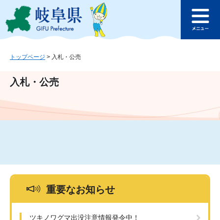
ペ
メ
このページの本文へ
ー
ニ
メ
ジ
ュ
ニ
の
ー
ュ
先
を
ー
頭
飛
トップページ
>
入札・公売
で
ば
す
し
入札・公売
。
て
本
文
へ
重要なお知らせ
ツキノワグマ出没注意情報発令中！