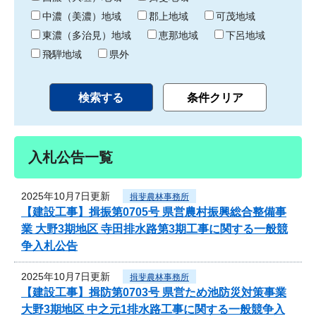
中濃（美濃）地域
郡上地域
可茂地域
東濃（多治見）地域
恵那地域
下呂地域
飛騨地域
県外
入札公告一覧
2025年10月7日更新
揖斐農林事務所
【建設工事】揖振第0705号 県営農村振興総合整備事
業 大野3期地区 寺田排水路第3期工事に関する一般競
争入札公告
2025年10月7日更新
揖斐農林事務所
【建設工事】揖防第0703号 県営ため池防災対策事業
大野3期地区 中之元1排水路工事に関する一般競争入