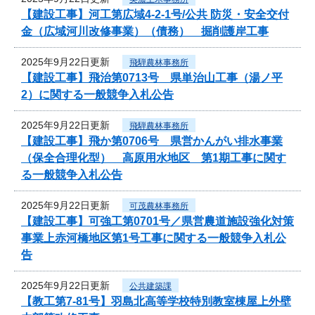
【建設工事】河工第広域4-2-1号/公共 防災・安全交付
金（広域河川改修事業）（債務） 掘削護岸工事
2025年9月22日更新
飛騨農林事務所
【建設工事】飛治第0713号 県単治山工事（湯ノ平
2）に関する一般競争入札公告
2025年9月22日更新
飛騨農林事務所
【建設工事】飛か第0706号 県営かんがい排水事業
（保全合理化型） 高原用水地区 第1期工事に関す
る一般競争入札公告
2025年9月22日更新
可茂農林事務所
【建設工事】可強工第0701号／県営農道施設強化対策
事業上赤河橋地区第1号工事に関する一般競争入札公
告
2025年9月22日更新
公共建築課
【教工第7-81号】羽島北高等学校特別教室棟屋上外壁