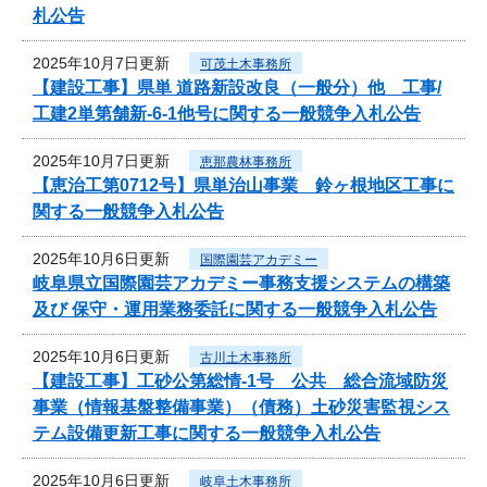
札公告
2025年10月7日更新
可茂土木事務所
【建設工事】県単 道路新設改良（一般分）他 工事/
工建2単第舗新-6-1他号に関する一般競争入札公告
2025年10月7日更新
恵那農林事務所
【恵治工第0712号】県単治山事業 鈴ヶ根地区工事に
関する一般競争入札公告
2025年10月6日更新
国際園芸アカデミー
岐阜県立国際園芸アカデミー事務支援システムの構築
及び 保守・運用業務委託に関する一般競争入札公告
2025年10月6日更新
古川土木事務所
【建設工事】工砂公第総情-1号 公共 総合流域防災
事業（情報基盤整備事業）（債務）土砂災害監視シス
テム設備更新工事に関する一般競争入札公告
2025年10月6日更新
岐阜土木事務所