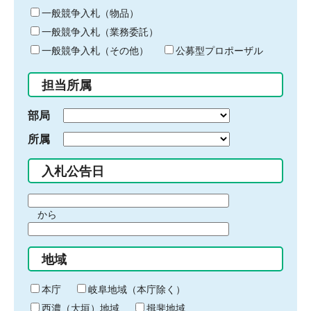
ー
一般競争入札（物品）
ワ
一般競争入札（業務委託）
ー
ド
一般競争入札（その他）
公募型プロポーザル
を
入
担当所属
力
部局
所属
入札公告日
期
から
間
期
の
間
始
地域
の
ま
終
り
わ
本庁
岐阜地域（本庁除く）
り
西濃（大垣）地域
揖斐地域