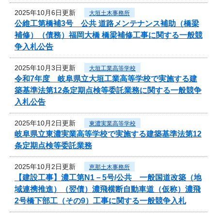
2025年10月6日更新
大垣土木事務所
公維工第橋補3号 公共 道路メンテナンス補助（橋梁
補修）（債務）福岡大橋 橋梁補修工事に関する一般競
争入札公告
2025年10月3日更新
大垣工業高等学校
令和7年度 岐阜県立大垣工業高等学校で実施する建
築基準法第12条定期点検等委託業務に関する一般競争
入札公告
2025年10月2日更新
東濃実業高等学校
岐阜県立東濃実業高等学校で実施する建築基準法第12
条定期点検等委託業務
2025年10月2日更新
恵那土木事務所
【建設工事】濃工第N1－5号/公共 一般国道改築（地
域連携推進）（翌債）濃飛横断自動車道（仮称）濃飛
2号橋下部工（その9）工事に関する一般競争入札