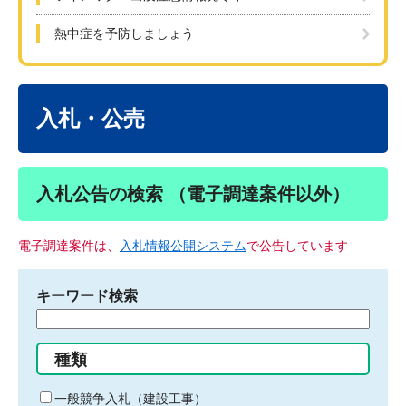
熱中症を予防しましょう
本
文
入札・公売
入札公告の検索 （電子調達案件以外）
電子調達案件は、
入札情報公開システム
で公告しています
キーワード検索
検
索
す
種類
る
キ
一般競争入札（建設工事）