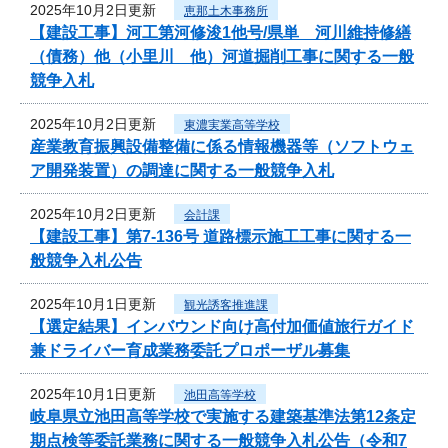
2025年10月2日更新
恵那土木事務所
【建設工事】河工第河修浚1他号/県単 河川維持修繕
（債務）他（小里川 他）河道掘削工事に関する一般
競争入札
2025年10月2日更新
東濃実業高等学校
産業教育振興設備整備に係る情報機器等（ソフトウェ
ア開発装置）の調達に関する一般競争入札
2025年10月2日更新
会計課
【建設工事】第7-136号 道路標示施工工事に関する一
般競争入札公告
2025年10月1日更新
観光誘客推進課
【選定結果】インバウンド向け高付加価値旅行ガイド
兼ドライバー育成業務委託プロポーザル募集
2025年10月1日更新
池田高等学校
岐阜県立池田高等学校で実施する建築基準法第12条定
期点検等委託業務に関する一般競争入札公告（令和7