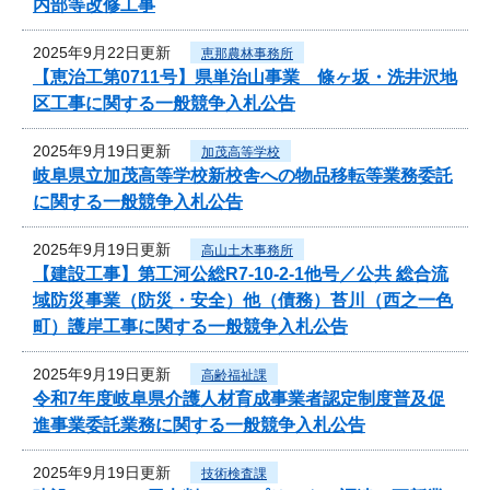
内部等改修工事
2025年9月22日更新
恵那農林事務所
【恵治工第0711号】県単治山事業 條ヶ坂・洗井沢地
区工事に関する一般競争入札公告
2025年9月19日更新
加茂高等学校
岐阜県立加茂高等学校新校舎への物品移転等業務委託
に関する一般競争入札公告
2025年9月19日更新
高山土木事務所
【建設工事】第工河公総R7-10-2-1他号／公共 総合流
域防災事業（防災・安全）他（債務）苔川（西之一色
町）護岸工事に関する一般競争入札公告
2025年9月19日更新
高齢福祉課
令和7年度岐阜県介護人材育成事業者認定制度普及促
進事業委託業務に関する一般競争入札公告
2025年9月19日更新
技術検査課