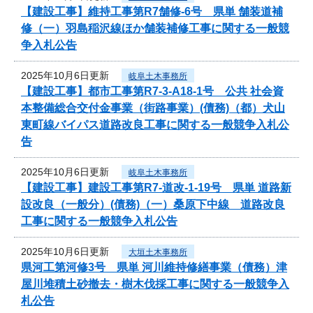
【建設工事】維持工事第R7舗修-6号 県単 舗装道補
修（一）羽島稲沢線ほか舗装補修工事に関する一般競
争入札公告
2025年10月6日更新
岐阜土木事務所
【建設工事】都市工事第R7-3-A18-1号 公共 社会資
本整備総合交付金事業（街路事業）(債務)（都）犬山
東町線バイパス道路改良工事に関する一般競争入札公
告
2025年10月6日更新
岐阜土木事務所
【建設工事】建設工事第R7-道改-1-19号 県単 道路新
設改良（一般分）(債務)（一）桑原下中線 道路改良
工事に関する一般競争入札公告
2025年10月6日更新
大垣土木事務所
県河工第河修3号 県単 河川維持修繕事業（債務）津
屋川堆積土砂撤去・樹木伐採工事に関する一般競争入
札公告