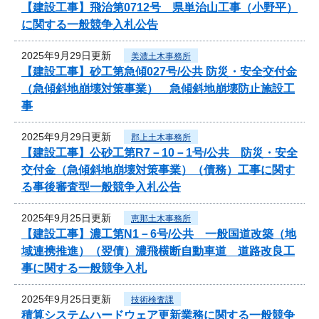
【建設工事】飛治第0712号 県単治山工事（小野平）
に関する一般競争入札公告
2025年9月29日更新
美濃土木事務所
【建設工事】砂工第急傾027号/公共 防災・安全交付金
（急傾斜地崩壊対策事業） 急傾斜地崩壊防止施設工
事
2025年9月29日更新
郡上土木事務所
【建設工事】公砂工第R7－10－1号/公共 防災・安全
交付金（急傾斜地崩壊対策事業）（債務）工事に関す
る事後審査型一般競争入札公告
2025年9月25日更新
恵那土木事務所
【建設工事】濃工第N1－6号/公共 一般国道改築（地
域連携推進）（翌債）濃飛横断自動車道 道路改良工
事に関する一般競争入札
2025年9月25日更新
技術検査課
積算システムハードウェア更新業務に関する一般競争