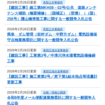
2026年2月26日更新
恵那土木事務所
【建設工事】維工第MKH08－02号/公共 道路メンテ
ナンス補助（橋梁補修）（国補正）（翌債）（（国）
256号）護山橋塗装工事に関する一般競争入札公告
2026年2月26日更新
恵那土木事務所
県単 ダム管理（岩村ダム・中野方ダム）電気設備保
守点検業務委託に関する一般競争入札公告
2026年2月26日更新
東部広域水道事務所
【建設工事】工東第3号／中津川浄水場電気設備修繕
工事
2026年2月26日更新
東部広域水道事務所
【建設工事】施工東第3号／恵下第1給水地点等流量計
更新工事
2026年2月26日更新
法務・情報公開課
令和8年度メール便配達業務委託に関する一般競争入
札公告