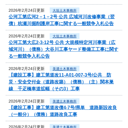
2026年2月24日更新
大垣土木事務所
公河工第広河2－1－2号 公共 広域河川改修事業（翌
債）杭瀬川掘削護岸工事に関する一般競争入札公告
2026年2月24日更新
大垣土木事務所
公河工第大広2-3-12号 公共 大規模特定河川事業（広
域河川）（債務）大谷川工事ヤード整備工工事に関す
る一般競争入札公告
2026年2月24日更新
美濃土木事務所
【建設工事】建工第道改11-A01-007-3号/公共 防
災・安全交付金（道路改築）（債務）（主）関本巣
線 千疋橋車道拡幅（その3）工事
2026年2月24日更新
美濃土木事務所
【建設工事】建工第道改債4-7号/県単 道路新設改良
（一般分）（債務）道路改良工事
2026年2月24日更新
美濃土木事務所