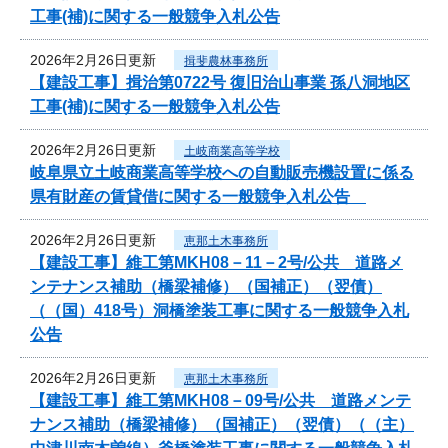
工事(補)に関する一般競争入札公告
2026年2月26日更新
揖斐農林事務所
【建設工事】揖治第0722号 復旧治山事業 孫八洞地区
工事(補)に関する一般競争入札公告
2026年2月26日更新
土岐商業高等学校
岐阜県立土岐商業高等学校への自動販売機設置に係る
県有財産の賃貸借に関する一般競争入札公告
2026年2月26日更新
恵那土木事務所
【建設工事】維工第MKH08－11－2号/公共 道路メ
ンテナンス補助（橋梁補修）（国補正）（翌債）
（（国）418号）洞橋塗装工事に関する一般競争入札
公告
2026年2月26日更新
恵那土木事務所
【建設工事】維工第MKH08－09号/公共 道路メンテ
ナンス補助（橋梁補修）（国補正）（翌債）（（主）