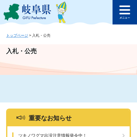
ペ
メ
このページの本文へ
ー
ニ
メ
ジ
ュ
ニ
の
ー
ュ
先
を
ー
頭
飛
トップページ
>
入札・公売
で
ば
す
し
入札・公売
。
て
本
文
へ
重要なお知らせ
ツキノワグマ出没注意情報発令中！