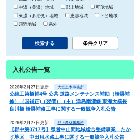
中濃（美濃）地域
郡上地域
可茂地域
東濃（多治見）地域
恵那地域
下呂地域
飛騨地域
県外
入札公告一覧
2026年2月27日更新
大垣土木事務所
公維工第橋補4号 公共 道路メンテナンス補助（橋梁補
修）（国補正)（翌債）（主）津島南濃線 東海大橋長
良川橋 橋梁補修工事に関する一般競争入札公告
2026年2月27日更新
郡上農林事務所
【郡中第0717号】県営中山間地域総合整備事業 たか
す地区 中田用水路工事に関する一般競争入札公告