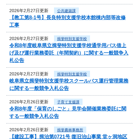
2026年2月27日更新
公共建築課
【教工第8-1号】長良特別支援学校本館棟内部等改修
工事
2026年2月27日更新
揖斐特別支援学校
令和8年度岐阜県立揖斐特別支援学校通学用バス借上
げ及び運行業務委託（年間契約）に関する一般競争入
札公告
2026年2月27日更新
揖斐特別支援学校
岐阜県立揖斐特別支援学校スクールバス運行管理業務
に関する一般競争入札公告
2026年2月26日更新
子育て支援課
令和8年度「保育のしごと」見学会開催業務委託に関
する一般競争入札公告
2026年2月26日更新
揖斐農林事務所
【建設工事】揖治第0721号 復旧治山事業 堂ヶ洞地区