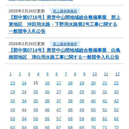
2026年2月24日更新
郡上農林事務所
【郡中第0716号】県営中山間地域総合整備事業 郡上
東地区 沖田用水路・下野用水路第2号工事に関する
一般競争入札公告
2026年2月24日更新
郡上農林事務所
【郡中第0714号】県営中山間地域総合整備事業 白鳥
南部地区 津白用水路工事に関する一般競争入札公告
1
2
3
4
5
6
7
8
9
10
11
12
13
14
15
16
17
18
19
20
21
22
23
24
25
26
27
28
29
30
31
32
33
34
35
36
37
38
39
40
41
42
43
44
45
46
47
48
49
50
51
52
53
54
55
56
57
58
59
60
61
62
63
64
65
66
67
68
69
70
71
72