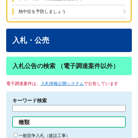
熱中症を予防しましょう
本
文
入札・公売
入札公告の検索 （電子調達案件以外）
電子調達案件は、
入札情報公開システム
で公告しています
キーワード検索
検
索
す
種類
る
キ
一般競争入札（建設工事）