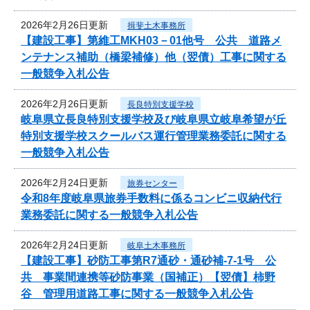
2026年2月26日更新
揖斐土木事務所
【建設工事】第維工MKH03－01他号 公共 道路メ
ンテナンス補助（橋梁補修）他（翌債）工事に関する
一般競争入札公告
2026年2月26日更新
長良特別支援学校
岐阜県立長良特別支援学校及び岐阜県立岐阜希望が丘
特別支援学校スクールバス運行管理業務委託に関する
一般競争入札公告
2026年2月24日更新
旅券センター
令和8年度岐阜県旅券手数料に係るコンビニ収納代行
業務委託に関する一般競争入札公告
2026年2月24日更新
岐阜土木事務所
【建設工事】砂防工事第R7通砂・通砂補-7-1号 公
共 事業間連携等砂防事業（国補正）【翌債】柿野
谷 管理用道路工事に関する一般競争入札公告