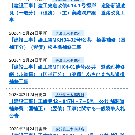
【建設工事】建工第道改債4-14-1号/県単 道路新設改
良（一般分）（債務）（主）美濃洞戸線 道路改良工
事
2026年2月24日更新
美濃土木事務所
【建設工事】維工第MKH04-02号/公共 橋梁補修（国
補正分）（翌債）松谷橋補修工事
2026年2月24日更新
美濃土木事務所
【建設工事】維工第MFH04-01他号/公共 道路維持修
繕（歩道橋）（国補正分）（翌債）あさひまち歩道橋
補修工事
2026年2月24日更新
多治見土木事務所
【建設工事】工維第43－047H－7－5号 公共 舗装道
補修費（国補正）（翌債）工事に関する一般競争入札
公告
2026年2月24日更新
多治見土木事務所