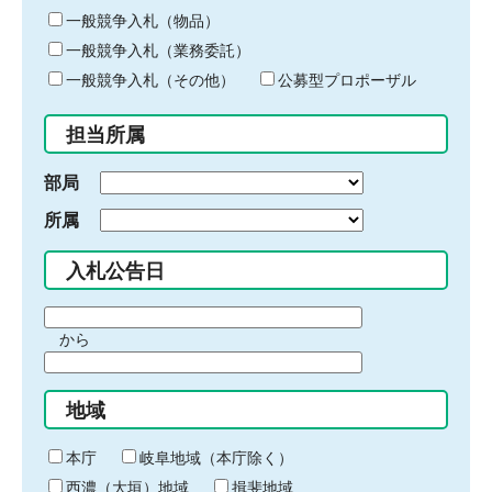
ー
一般競争入札（物品）
ワ
一般競争入札（業務委託）
ー
ド
一般競争入札（その他）
公募型プロポーザル
を
入
担当所属
力
部局
所属
入札公告日
期
から
間
期
の
間
始
地域
の
ま
終
り
わ
本庁
岐阜地域（本庁除く）
り
西濃（大垣）地域
揖斐地域