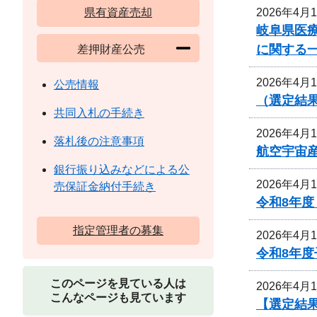
2026年4月
県有資産売却
岐阜県医
に関する
差押財産公売
2026年4月
公売情報
（選定結
共同入札の手続き
2026年4月
落札後の注意事項
航空宇宙
銀行振り込みなどによる公
2026年4月
売保証金納付手続き
令和8年
指定管理者の募集
2026年4月
令和8年
このページを見ている人は
2026年4月
こんなページも見ています
【選定結