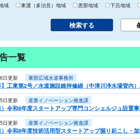
り
地域
東濃（多治見）地域
恵那地域
下呂地域
告一覧
16日更新
東部広域水道事務所
事】工東第2号／水道施設維持修繕（中津川浄水場管内）
15日更新
産業イノベーション推進課
果）令和8年度スタートアップ専門コンシェルジュ設置
15日更新
産業イノベーション推進課
果）令和8年度技術活用型スタートアップ掘り起こし・