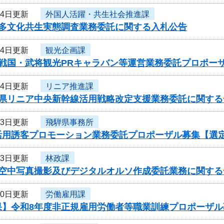
14日更新
外国人活躍・共生社会推進課
度多文化共生実態調査業務委託に関する入札公告
14日更新
観光企画課
度戦国・武将観光PRキャラバン等運営業務委託プロポー
14日更新
リニア推進課
阜県リニア中央新幹線活用戦略改定支援業務委託に関する
13日更新
飛騨県事務所
活用誘客プロモーション業務委託プロポーザル募集【選
13日更新
林政課
度空中写真撮影及びデジタルオルソ作成委託業務に関する
10日更新
労働雇用課
果】令和8年度非正規雇用労働者等職業訓練プロポーザル