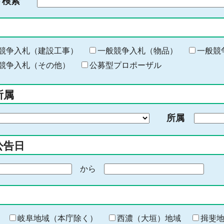
ド検索
検
索
す
る
キ
競争入札（建設工事）
一般競争入札（物品）
一般競
ー
競争入札（その他）
公募型プロポーザル
ワ
ー
所属
ド
を
所属
入
力
公告日
から
期
間
の
終
わ
岐阜地域（本庁除く）
西濃（大垣）地域
揖斐