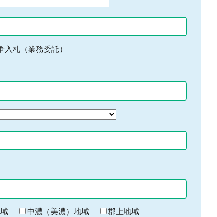
争入札（業務委託）
地域
中濃（美濃）地域
郡上地域