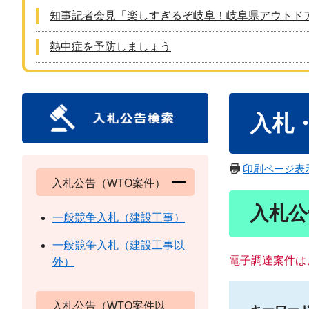
知事記者会見「楽しすぎるぞ岐阜！岐阜県アウトド
熱中症を予防しましょう
本
入札
文
印刷ページ表
入札公告（WTO案件）
入札公
一般競争入札（建設工事）
一般競争入札（建設工事以
電子調達案件は
外）
入札公告（WTO案件以