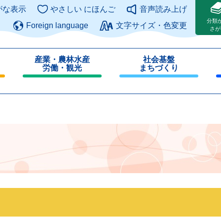
このページの本文へ
がな表示
やさしい にほんご
音声読み上げ
分類
Foreign language
文字サイズ・色変更
さが
産業・農林水産
社会基盤
労働・観光
まちづくり
閉
閉
じ
じ
る
る