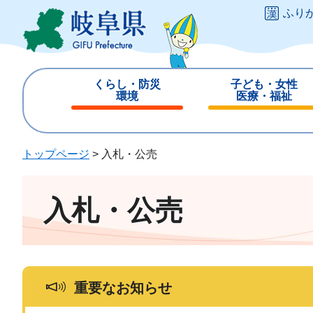
ペ
メ
ふり
ー
ニ
ジ
ュ
の
ー
先
を
くらし・防災
子ども・女性
頭
飛
環境
医療・福祉
で
ば
閉
閉
す
し
じ
じ
。
て
る
る
トップページ
>
入札・公売
本
文
へ
入札・公売
重要なお知らせ