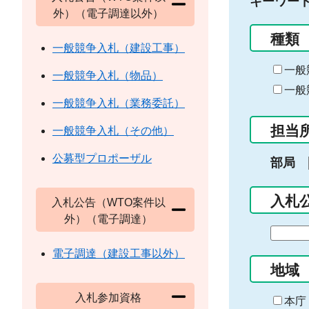
キーワー
外）（電子調達以外）
種類
一般競争入札（建設工事）
一般
一般競争入札（物品）
一般
一般競争入札（業務委託）
担当
一般競争入札（その他）
公募型プロポーザル
部局
入札
入札公告（WTO案件以
外）（電子調達）
期
間
電子調達（建設工事以外）
の
地域
始
入札参加資格
ま
本庁