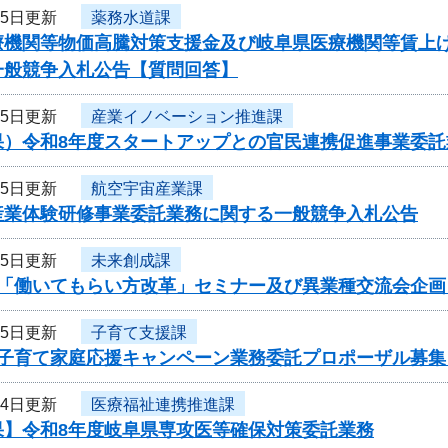
15日更新
薬務水道課
療機関等物価高騰対策支援金及び岐阜県医療機関等賃上
一般競争入札公告【質問回答】
15日更新
産業イノベーション推進課
果）令和8年度スタートアップとの官民連携促進事業委託
15日更新
航空宇宙産業課
産業体験研修事業委託業務に関する一般競争入札公告
15日更新
未来創成課
度「働いてもらい方改革」セミナー及び異業種交流会企
15日更新
子育て支援課
度子育て家庭応援キャンペーン業務委託プロポーザル募集
14日更新
医療福祉連携推進課
果】令和8年度岐阜県専攻医等確保対策委託業務