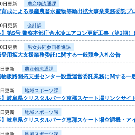
10日更新
農産物流通課
者育成による県産農畜水産物等輸出拡大事業業務委託プ
10日更新
会計課
事】第5号 警察本部庁舎水冷エアコン更新工事（第3期
10日更新
男女共同参画推進課
職登用拡大支援業務委託に関する一般競争入札公告
8日更新
農産物流通課
産物販路開拓支援センター設置運営委託業務に関する一
8日更新
地域スポーツ課
事】岐阜県クリスタルパーク恵那スケート場リンクサイ
7日更新
地域スポーツ課
事】岐阜県クリスタルパーク恵那スケート場空調機・ア
6日更新
地域スポーツ課