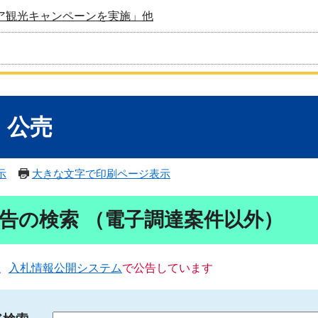
ア観光キャンペーンを実施」他
・公売
示
大きな文字で印刷ページ表示
告の検索 （電子調達案件以外）
、
入札情報公開システム
で公告しています