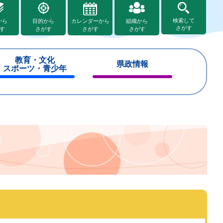
検索して
から
目的から
カレンダーから
組織から
さがす
す
さがす
さがす
さがす
教育・文化
県政情報
スポーツ・青少年
閉
閉
じ
じ
る
る