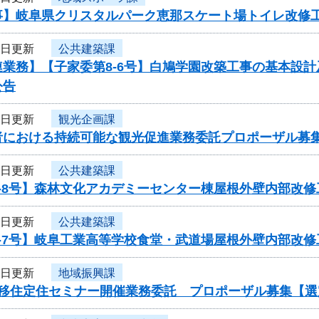
事】岐阜県クリスタルパーク恵那スケート場トイレ改修
3日更新
公共建築課
連業務】【子家委第8-6号】白鳩学園改築工事の基本設
公告
3日更新
観光企画課
者における持続可能な観光促進業務委託プロポーザル募
1日更新
公共建築課
8-8号】森林文化アカデミーセンター棟屋根外壁内部改
1日更新
公共建築課
8-7号】岐阜工業高等学校食堂・武道場屋根外壁内部改
1日更新
地域振興課
度移住定住セミナー開催業務委託 プロポーザル募集【選