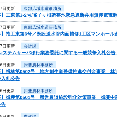
17日更新
東部広域水道事務所
】工東第3-2号/雀子ヶ根調整池緊急遮断弁用無停電電
17日更新
東部広域水道事務所
事】指工東第6号／既設送水管内面補修1工区マンホール
17日更新
会計課
Nシステムサーバ移行業務委託に関する一般競争入札公告
16日更新
揖斐農林事務所
】揖林第0502号 地方創生道整備推進交付金事業 林
争入札公告
16日更新
揖斐農林事務所
】揖農第0501号 県営農道施設強化対策事業 揖斐中
公告
15日更新
農政課