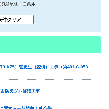
飛騨地域
県外
75）管更生（翌債）工事（第401-C-053
日吉防災ダム修繕工事
事に関する一般競争入札公告