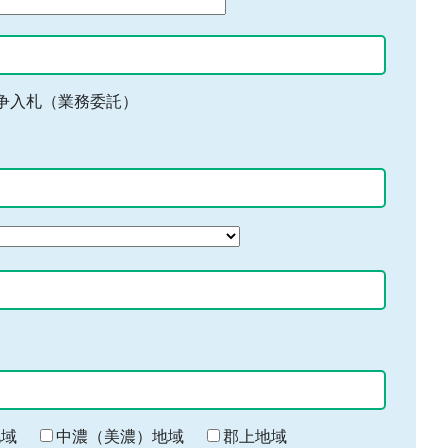
争入札（業務委託）
地域
中濃（美濃）地域
郡上地域