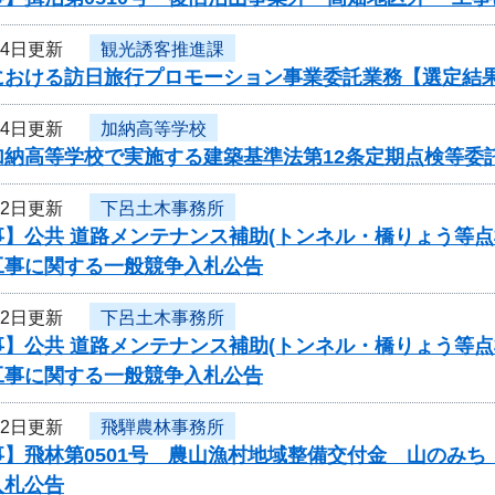
24日更新
観光誘客推進課
における訪日旅行プロモーション事業委託業務【選定結
24日更新
加納高等学校
加納高等学校で実施する建築基準法第12条定期点検等委
22日更新
下呂土木事務所
事】公共 道路メンテナンス補助(トンネル・橋りょう等
工事に関する一般競争入札公告
22日更新
下呂土木事務所
事】公共 道路メンテナンス補助(トンネル・橋りょう等
工事に関する一般競争入札公告
22日更新
飛騨農林事務所
事】飛林第0501号 農山漁村地域整備交付金 山のみ
入札公告