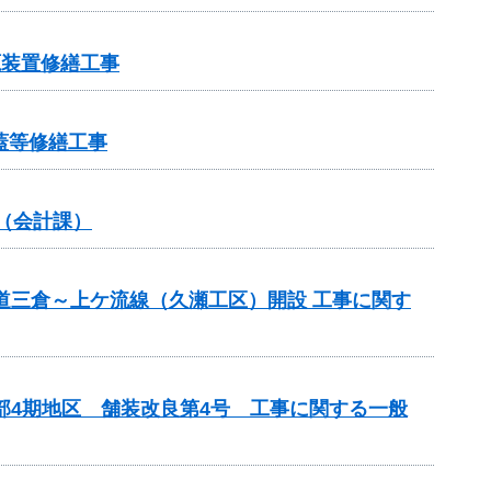
源装置修繕工事
蓋等修繕工事
（会計課）
道三倉～上ケ流線（久瀬工区）開設 工事に関す
部4期地区 舗装改良第4号 工事に関する一般