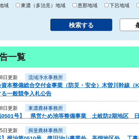
り
地域
東濃（多治見）地域
恵那地域
下呂地域
告一覧
28日更新
流域浄水事務所
資本整備総合交付金事業（防災・安全）木曽川幹線（K73-K
する一般競争入札公告
28日更新
東濃農林事務所
0501号】 県営ため池等整備事業 土岐防2期地区 
25日更新
揖斐農林事務所
事】揖治第0510号 復旧治山事業外 高畑地区外 工