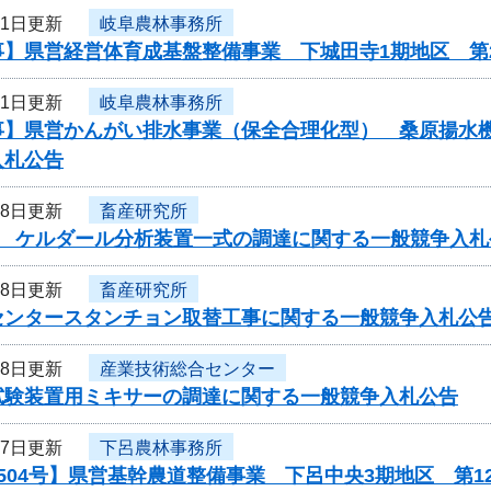
21日更新
岐阜農林事務所
事】県営経営体育成基盤整備事業 下城田寺1期地区 第
21日更新
岐阜農林事務所
事】県営かんがい排水事業（保全合理化型） 桑原揚水機
入札公告
18日更新
畜産研究所
度 ケルダール分析装置一式の調達に関する一般競争入
18日更新
畜産研究所
センタースタンチョン取替工事に関する一般競争入札公
18日更新
産業技術総合センター
試験装置用ミキサーの調達に関する一般競争入札公告
17日更新
下呂農林事務所
504号】県営基幹農道整備事業 下呂中央3期地区 第