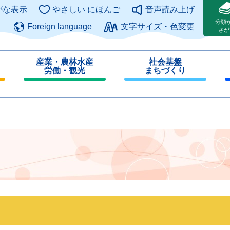
このページの本文へ
がな表示
やさしい にほんご
音声読み上げ
分類
Foreign language
文字サイズ・色変更
さが
産業・農林水産
社会基盤
労働・観光
まちづくり
閉
閉
じ
じ
る
る