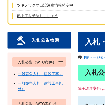
ツキノワグマ出没注意情報発令中！
熱中症を予防しましょう
本
入札
文
印刷ページ表
入札公告（WTO案件）
入札公
一般競争入札（建設工事）
一般競争入札（建設工事以
電子調達案件は
外）
入札公告（WTO案件以