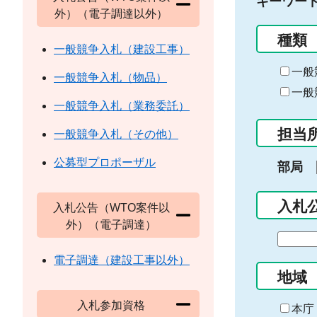
キーワー
外）（電子調達以外）
種類
一般競争入札（建設工事）
一般
一般競争入札（物品）
一般
一般競争入札（業務委託）
担当
一般競争入札（その他）
公募型プロポーザル
部局
入札
入札公告（WTO案件以
外）（電子調達）
期
間
電子調達（建設工事以外）
の
地域
始
入札参加資格
ま
本庁