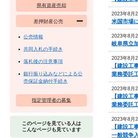
県有資産売却
2023年8月
米国市場
差押財産公売
2023年8月
公売情報
岐阜県立
共同入札の手続き
2023年8月
落札後の注意事項
【建設工
業務委託
銀行振り込みなどによる公
売保証金納付手続き
2023年8月
【建設工
指定管理者の募集
業務委託
2023年8月
このページを見ている人は
【建設工
こんなページも見ています
一般競争