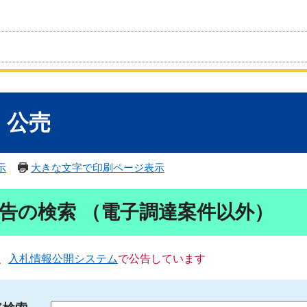
・公売
示
大きな文字で印刷ページ表示
告の検索 （電子調達案件以外）
、
入札情報公開システム
で公告しています