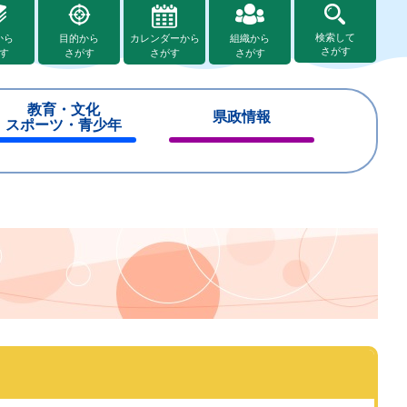
検索して
から
目的から
カレンダーから
組織から
さがす
す
さがす
さがす
さがす
教育・文化
県政情報
スポーツ・青少年
閉
閉
じ
じ
る
る