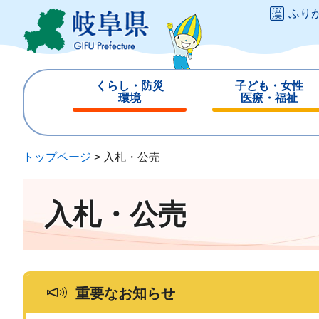
ペ
メ
ふり
ー
ニ
ジ
ュ
の
ー
先
を
くらし・防災
子ども・女性
頭
飛
環境
医療・福祉
で
ば
閉
閉
す
し
じ
じ
。
て
る
る
トップページ
>
入札・公売
本
文
へ
入札・公売
重要なお知らせ