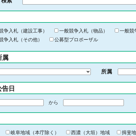
ド検索
検
索
す
る
キ
競争入札（建設工事）
一般競争入札（物品）
一般競
ー
競争入札（その他）
公募型プロポーザル
ワ
ー
所属
ド
を
所属
入
力
公告日
から
期
間
の
終
わ
岐阜地域（本庁除く）
西濃（大垣）地域
揖斐