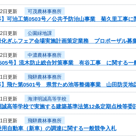
22日更新
可茂農林事務所
事】可治工第0503号／公共予防治山事業 菊久里工事
22日更新
公園緑地課
緑化ぎふフェア会場実施計画策定業務 プロポーザル募
22日更新
中濃農林事務所
505号】流木防止総合対策事業 有谷工事 に関する一
21日更新
飛騨農林事務所
】飛た第0501号 県営ため池等整備事業 山田防災地
21日更新
海津明誠高等学校
明誠高等学校で実施する建築基準法第12条定期点検等委
21日更新
飛騨農林事務所
産乗用自動車（新車）の調達に関する一般競争入札