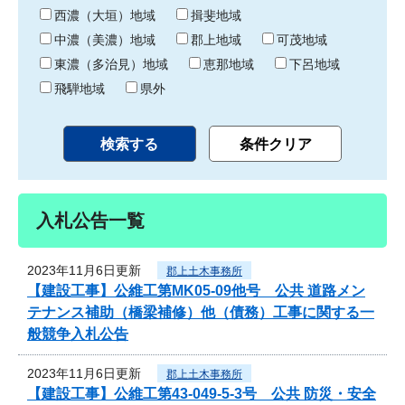
り
西濃（大垣）地域
揖斐地域
中濃（美濃）地域
郡上地域
可茂地域
東濃（多治見）地域
恵那地域
下呂地域
飛騨地域
県外
入札公告一覧
2023年11月6日更新
郡上土木事務所
【建設工事】公維工第MK05-09他号 公共 道路メン
テナンス補助（橋梁補修）他（債務）工事に関する一
般競争入札公告
2023年11月6日更新
郡上土木事務所
【建設工事】公維工第43-049-5-3号 公共 防災・安全