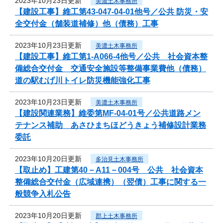
2023年10月23日更新
美濃土木事務所
【建設工事】維工第43-047-04-01他号／公共 防災・安
全交付金（舗装道補修）他（債務）工事
2023年10月23日更新
美濃土木事務所
【建設工事】維工第1-A066-4他号／公共 社会資本整
備総合交付金 交通安全施設等整備事業費他（債務）
道の駅むげ川トイレ防災機能強化工事
2023年10月23日更新
美濃土木事務所
【建設関連業務】維委第MF-04-01号／公共道路メン
テナンス補助 あさひまちほどうきょう補修設計業務
委託
2023年10月20日更新
多治見土木事務所
【取止め】工建第40－A11－004号 公共 社会資本
整備総合交付金（広域連携）（翌債）工事に関する一
般競争入札公告
2023年10月20日更新
郡上土木事務所