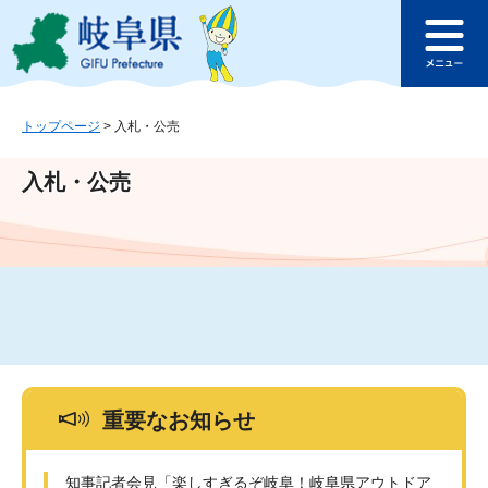
ペ
メ
このページの本文へ
ー
ニ
メ
ジ
ュ
ニ
の
ー
ュ
先
を
ー
頭
飛
トップページ
>
入札・公売
で
ば
す
し
入札・公売
。
て
本
文
へ
重要なお知らせ
知事記者会見「楽しすぎるぞ岐阜！岐阜県アウトドア