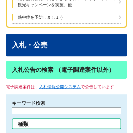
観光キャンペーンを実施」他
熱中症を予防しましょう
本
文
入札・公売
入札公告の検索 （電子調達案件以外）
電子調達案件は、
入札情報公開システム
で公告しています
キーワード検索
検
索
す
種類
る