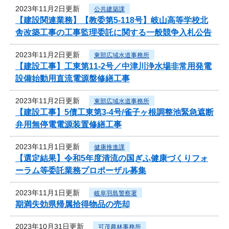
2023年11月2日更新
公共建築課
【建設関連業務】【教委第5-118号】岐山高等学校北
舎改築工事の工事監理委託に関する一般競争入札公告
2023年11月2日更新
東部広域水道事務所
【建設工事】工東第11-2号／中津川浄水場非常用発電
設備始動用直流電源盤修繕工事
2023年11月2日更新
東部広域水道事務所
【建設工事】5債工東第3-4号/雀子ヶ根調整池緊急遮断
弁用無停電電源装置修繕工事
2023年11月1日更新
健康推進課
【選定結果】令和5年度清流の国ぎふ健康づくりフォ
ーラム等委託業務プロポーザル募集
2023年11月1日更新
岐阜羽島警察署
期満失効県帰属拾得物品の売却
2023年10月31日更新
可茂農林事務所