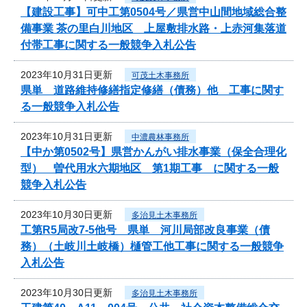
【建設工事】可中工第0504号／県営中山間地域総合整
備事業 茶の里白川地区 上屋敷排水路・上赤河集落道
付帯工事に関する一般競争入札公告
2023年10月31日更新
可茂土木事務所
県単 道路維持修繕指定修繕（債務）他 工事に関す
る一般競争入札公告
2023年10月31日更新
中濃農林事務所
【中か第0502号】県営かんがい排水事業（保全合理化
型） 曽代用水六期地区 第1期工事 に関する一般
競争入札公告
2023年10月30日更新
多治見土木事務所
工第R5局改7-5他号 県単 河川局部改良事業（債
務）（土岐川土岐橋）樋管工他工事に関する一般競争
入札公告
2023年10月30日更新
多治見土木事務所