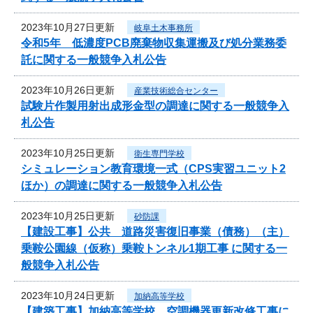
2023年10月27日更新
岐阜土木事務所
令和5年 低濃度PCB廃棄物収集運搬及び処分業務委
託に関する一般競争入札公告
2023年10月26日更新
産業技術総合センター
試験片作製用射出成形金型の調達に関する一般競争入
札公告
2023年10月25日更新
衛生専門学校
シミュレーション教育環境一式（CPS実習ユニット2
ほか）の調達に関する一般競争入札公告
2023年10月25日更新
砂防課
【建設工事】公共 道路災害復旧事業（債務）（主）
乗鞍公園線（仮称）乗鞍トンネル1期工事 に関する一
般競争入札公告
2023年10月24日更新
加納高等学校
【建築工事】加納高等学校 空調機器更新改修工事に