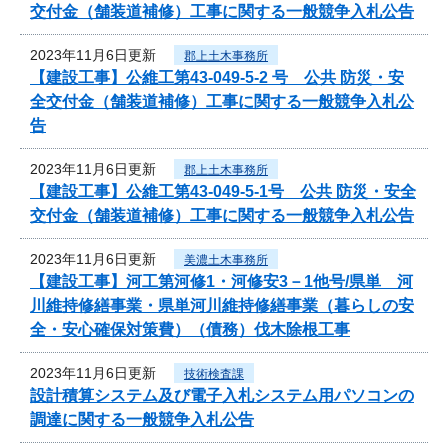
交付金（舗装道補修）工事に関する一般競争入札公告
2023年11月6日更新
郡上土木事務所
【建設工事】公維工第43-049-5-2 号 公共 防災・安
全交付金（舗装道補修）工事に関する一般競争入札公
告
2023年11月6日更新
郡上土木事務所
【建設工事】公維工第43-049-5-1号 公共 防災・安全
交付金（舗装道補修）工事に関する一般競争入札公告
2023年11月6日更新
美濃土木事務所
【建設工事】河工第河修1・河修安3－1他号/県単 河
川維持修繕事業・県単河川維持修繕事業（暮らしの安
全・安心確保対策費）（債務）伐木除根工事
2023年11月6日更新
技術検査課
設計積算システム及び電子入札システム用パソコンの
調達に関する一般競争入札公告