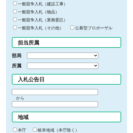
キ
一般競争入札（建設工事）
ー
一般競争入札（物品）
ワ
一般競争入札（業務委託）
ー
ド
一般競争入札（その他）
公募型プロポーザル
を
入
担当所属
力
部局
所属
入札公告日
期
から
間
期
の
間
始
地域
の
ま
終
り
わ
本庁
岐阜地域（本庁除く）