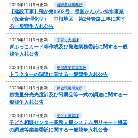
2023年11月6日更新
飛騨農林事務所
【建設工事】飛か第0502号 県営かんがい排水事業
（保全合理化型） 中根地区 第2号管路工事に関す
る一般競争入札公告
2023年11月6日更新
子育て支援課
ぎふっこカード等作成及び発送業務委託に関する一般
競争入札公告
2023年11月6日更新
恵那農業高等学校
トラクターの調達に関する一般競争入札公告
2023年11月6日更新
保健環境研究所
超微量分光光度計及び附属品等一式の調達に関する一
般競争入札公告
2023年11月2日更新
子ども家庭課
子ども相談センター業務支援システム用リモート機器
の調達等業務委託に関する一般競争入札公告