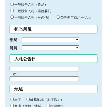
ー
一般競争入札（物品）
ワ
一般競争入札（業務委託）
ー
ド
一般競争入札（その他）
公募型プロポーザル
を
入
担当所属
力
部局
所属
入札公告日
期
から
間
期
の
間
始
地域
の
ま
終
り
わ
本庁
岐阜地域（本庁除く）
り
西濃（大垣）地域
揖斐地域