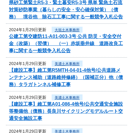
県砂工第緊土R5-3・緊土暮安R5-3号 県単 緊急土石流
対策砂防事業（暮らしの安全・安心確保対策）（債
務） 境谷他 除石工工事に関する一般競争入札公告
2024年1月29日更新
大垣土木事務所
公建工第交建防11-A01-003-3号 公共 防災・安全交付
金（改築）（翌債） （一）赤坂垂井線 道路改良工
事に関する一般競争入札公告
2024年1月29日更新
美濃土木事務所
【建設工事】維工第R5MTH-04-01-4他号/公共道路メ
ンテナンス補助（道路維持修繕）（国補正分）他（債
務）タラガトンネル補修工事
2024年1月29日更新
美濃土木事務所
【建設工事】維工第A01-086-4他号/公共交通安全施設
等整備他（債務）長良川サイクリングモデルルート交
通安全施設工事
2024年1月29日更新
美濃土木事務所