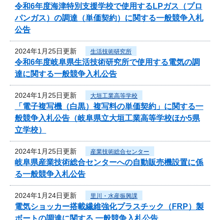
令和6年度海津特別支援学校で使用するLPガス（プロ
パンガス）の調達（単価契約）に関する一般競争入札
公告
2024年1月25日更新
生活技術研究所
令和6年度岐阜県生活技術研究所で使用する電気の調
達に関する一般競争入札公告
2024年1月25日更新
大垣工業高等学校
「電子複写機（白黒）複写料の単価契約」に関する一
般競争入札公告（岐阜県立大垣工業高等学校ほか5県
立学校）
2024年1月25日更新
産業技術総合センター
岐阜県産業技術総合センターへの自動販売機設置に係
る一般競争入札公告
2024年1月24日更新
里川・水産振興課
電気ショッカー搭載繊維強化プラスチック（FRP）製
ボートの調達に関する 一般競争入札公告