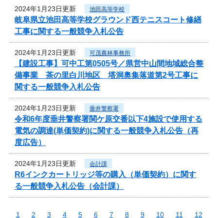
2024年1月23日更新
池田高等学校
岐阜県立池田高等学校グラウンド西テニスコート修繕
工事に関する一般競争入札公告
2024年1月23日更新
可茂農林事務所
【建設工事】可中工第0505号／県営中山間地域総合整
備事業 茶の里白川地区 塔洞奥集落道第2号工事に
関する一般競争入札公告
2024年1月23日更新
垂井警察署
令和6年度垂井警察署関ケ原交番以下4施設で使用する
電気の調達(単価契約)に関する一般競争入札公告（再
度広告）
2024年1月23日更新
会計課
R6インクカートリッジ等の購入（単価契約）に関す
る一般競争入札公告（会計課）
1
2
3
4
5
6
7
8
9
10
11
12