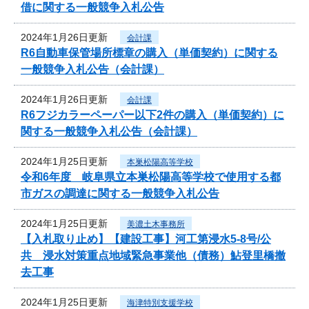
借に関する一般競争入札公告
2024年1月26日更新
会計課
R6自動車保管場所標章の購入（単価契約）に関する
一般競争入札公告（会計課）
2024年1月26日更新
会計課
R6フジカラーペーパー以下2件の購入（単価契約）に
関する一般競争入札公告（会計課）
2024年1月25日更新
本巣松陽高等学校
令和6年度 岐阜県立本巣松陽高等学校で使用する都
市ガスの調達に関する一般競争入札公告
2024年1月25日更新
美濃土木事務所
【入札取り止め】【建設工事】河工第浸水5-8号/公
共 浸水対策重点地域緊急事業他（債務）鮎登里橋撤
去工事
2024年1月25日更新
海津特別支援学校