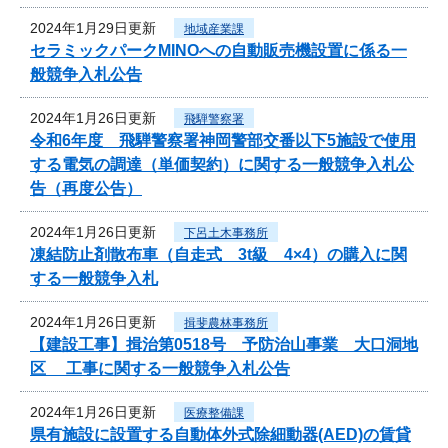
2024年1月29日更新
地域産業課
セラミックパークMINOへの自動販売機設置に係る一
般競争入札公告
2024年1月26日更新
飛騨警察署
令和6年度 飛騨警察署神岡警部交番以下5施設で使用
する電気の調達（単価契約）に関する一般競争入札公
告（再度公告）
2024年1月26日更新
下呂土木事務所
凍結防止剤散布車（自走式 3t級 4×4）の購入に関
する一般競争入札
2024年1月26日更新
揖斐農林事務所
【建設工事】揖治第0518号 予防治山事業 大口洞地
区 工事に関する一般競争入札公告
2024年1月26日更新
医療整備課
県有施設に設置する自動体外式除細動器(AED)の賃貸