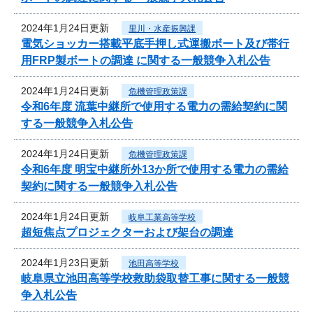
2024年1月24日更新
里川・水産振興課
電気ショッカー搭載平底手押し式運搬ボート及び帯行
用FRP製ボートの調達 に関する一般競争入札公告
2024年1月24日更新
危機管理政策課
令和6年度 流葉中継所で使用する電力の需給契約に関
する一般競争入札公告
2024年1月24日更新
危機管理政策課
令和6年度 明宝中継所外13か所で使用する電力の需給
契約に関する一般競争入札公告
2024年1月24日更新
岐阜工業高等学校
超短焦点プロジェクターおよび架台の調達
2024年1月23日更新
池田高等学校
岐阜県立池田高等学校救助袋取替工事に関する一般競
争入札公告