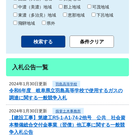
中濃（美濃）地域
郡上地域
可茂地域
東濃（多治見）地域
恵那地域
下呂地域
飛騨地域
県外
入札公告一覧
2024年1月30日更新
羽島高等学校
令和6年度 岐阜県立羽島高等学校で使用するガスの
調達に関する一般競争入札
2024年1月30日更新
揖斐土木事務所
【建設工事】第建工R5-1-A1-74-2他号 公共 社会資
本整備総合交付金事業（翌債）他工事に関する一般競
争入札公告