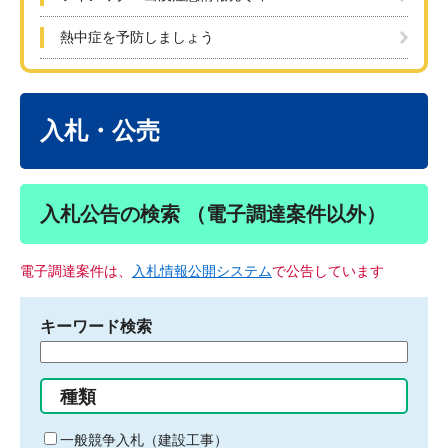
熱中症を予防しましょう
本
文
入札・公売
入札公告の検索 （電子調達案件以外）
電子調達案件は、
入札情報公開システム
で公告しています
キーワード検索
検
索
す
種類
る
キ
一般競争入札（建設工事）