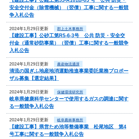
【建設工事】公維工第55-A101B-05 号 公共 防災・
安全交付金（除雪機械）（翌債）工事に関する一般競
争入札公告
2024年1月29日更新
郡上土木事務所
【建設工事】公砂工第R5-6-3号 公共 防災・安全交
付金（通常砂防事業）（翌債）工事に関する一般競争
入札公告
2024年1月29日更新
農産物流通課
清流の国ぎふ地産地消運動推進事業委託業務プロポー
ザル募集【選定結果】
2024年1月29日更新
保健環境研究所
岐阜県健康科学センターで使用するガスの調達に関す
る一般競争入札公告
2024年1月29日更新
岐阜農林事務所
【建設工事】県営ため池等整備事業 松尾地区 第4
号工事に関する一般競争入札公告