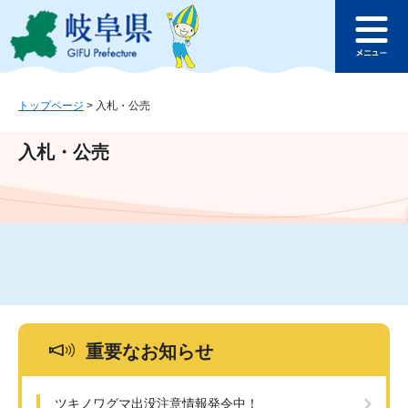
ペ
メ
このページの本文へ
ー
ニ
メ
ジ
ュ
ニ
の
ー
ュ
先
を
ー
頭
飛
トップページ
>
入札・公売
で
ば
す
し
入札・公売
。
て
本
文
へ
重要なお知らせ
ツキノワグマ出没注意情報発令中！