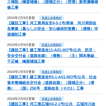
ス補助（橋梁補修）（国補正分）（翌債）新美濃橋補
修工事
2024年2月9日更新
美濃土木事務所
【建設工事】河工第局改安4-5-1号/県単 河川局部改
良事業（暮らしの安全・安心確保対策費）（債務）河
道掘削工事
2024年2月9日更新
美濃土木事務所
【建設工事】建工第道改11-A01-007号/公共 防災・
安全交付金（道路改築）（債務） （主）関本巣線
千疋橋 橋梁補強工事
2024年2月9日更新
美濃土木事務所
【建設工事】建工第道改R5-1-A01-083号/公共 社会
資本整備総合交付金（道路改築）（国補正分）（債
務） （国）256号 道路改良（その1）工事
2024年2月9日更新
美濃土木事務所
【建設工事】河工第広域H4-2-1号/公共 広域河川改