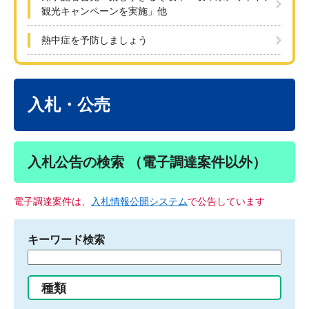
観光キャンペーンを実施」他
熱中症を予防しましょう
本
文
入札・公売
入札公告の検索 （電子調達案件以外）
電子調達案件は、
入札情報公開システム
で公告しています
キーワード検索
検
索
す
種類
る