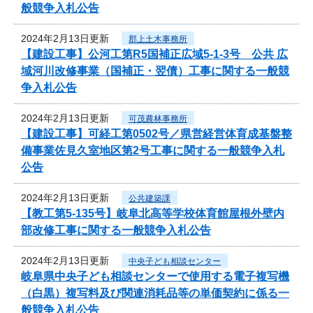
般競争入札公告
2024年2月13日更新
郡上土木事務所
【建設工事】公河工第R5国補正広域5-1-3号 公共 広
域河川改修事業（国補正・翌債）工事に関する一般競
争入札公告
2024年2月13日更新
可茂農林事務所
【建設工事】可経工第0502号／県営経営体育成基盤整
備事業佐見久室地区第2号工事に関する一般競争入札
公告
2024年2月13日更新
公共建築課
【教工第5-135号】岐阜北高等学校体育館屋根外壁内
部改修工事に関する一般競争入札公告
2024年2月13日更新
中央子ども相談センター
岐阜県中央子ども相談センターで使用する電子複写機
（白黒）複写料及び関連消耗品等の単価契約に係る一
般競争入札公告