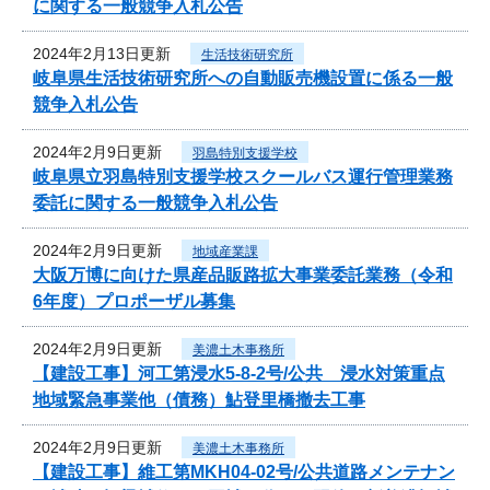
に関する一般競争入札公告
2024年2月13日更新
生活技術研究所
岐阜県生活技術研究所への自動販売機設置に係る一般
競争入札公告
2024年2月9日更新
羽島特別支援学校
岐阜県立羽島特別支援学校スクールバス運行管理業務
委託に関する一般競争入札公告
2024年2月9日更新
地域産業課
大阪万博に向けた県産品販路拡大事業委託業務（令和
6年度）プロポーザル募集
2024年2月9日更新
美濃土木事務所
【建設工事】河工第浸水5-8-2号/公共 浸水対策重点
地域緊急事業他（債務）鮎登里橋撤去工事
2024年2月9日更新
美濃土木事務所
【建設工事】維工第MKH04-02号/公共道路メンテナン