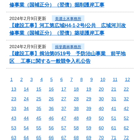
修事業（国補正分）（翌債）掘削護岸工事
2024年2月9日更新
美濃土木事務所
【建設工事】河工第広域H4-1-2号/公共 広域河川改
修事業（国補正分）（翌債）築堤護岸工事
2024年2月9日更新
揖斐農林事務所
【建設工事】揖治第0519号 予防治山事業 前平地
区 工事に関する一般競争入札公告
1
2
3
4
5
6
7
8
9
10
11
12
13
14
15
16
17
18
19
20
21
22
23
24
25
26
27
28
29
30
31
32
33
34
35
36
37
38
39
40
41
42
43
44
45
46
47
48
49
50
51
52
53
54
55
56
57
58
59
60
61
62
63
64
65
66
67
68
69
70
71
72