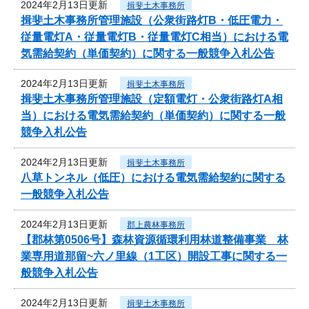
2024年2月13日更新
揖斐土木事務所
揖斐土木事務所管理施設（公衆街路灯B・低圧電力・
従量電灯A・従量電灯B・従量電灯C相当）における電
気需給契約（単価契約）に関する一般競争入札公告
2024年2月13日更新
揖斐土木事務所
揖斐土木事務所管理施設（定額電灯・公衆街路灯A相
当）における電気需給契約（単価契約）に関する一般
競争入札公告
2024年2月13日更新
揖斐土木事務所
八草トンネル（低圧）における電気需給契約に関する
一般競争入札公告
2024年2月13日更新
郡上農林事務所
【郡林第0506号】森林資源循環利用林道整備事業 林
業専用道那留~六ノ里線（1工区）開設工事に関する一
般競争入札公告
2024年2月13日更新
揖斐土木事務所