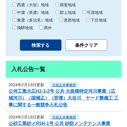
り
西濃（大垣）地域
揖斐地域
中濃（美濃）地域
郡上地域
可茂地域
東濃（多治見）地域
恵那地域
下呂地域
飛騨地域
県外
入札公告一覧
2024年2月13日更新
大垣土木事務所
公河工第大広H2-3-2号 公共 大規模特定河川事業（広
域河川）（国補正）（翌債）大谷川 ヤード整備工 工
事に関する一般競争入札公告
2024年2月13日更新
大垣土木事務所
公砂工第砂メR5H-1号 公共 砂防メンテナンス事業