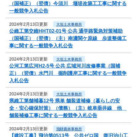
（国補正）（翌債）今須川 堰堤改築工工事に関する
一般競争入札公告
2024年2月13日更新
大垣土木事務所
公維工第交維HHT02-01号 公共 通学路緊急対策補助
（国補正）（翌債）（主）南濃関ケ原線 歩道整備工
事に関する一般競争入札公告
2024年2月13日更新
大垣土木事務所
公河工第広河H2-5号 公共 広域河川改修事業（国補
正）（翌債）水門川 掘削護岸工事に関する一般競争
入札公告
2024年2月13日更新
大垣土木事務所
県維工第舗補暮12号 県単 舗装道補修（暮らしの安
全・安心確保対策）（債務）（主）岐阜垂井線 他
舗装補修工事に関する一般競争入札公告
2024年2月13日更新
飛騨農林事務所
【建設工事】飛治第0513号 公共ゼロ国 復旧治山工