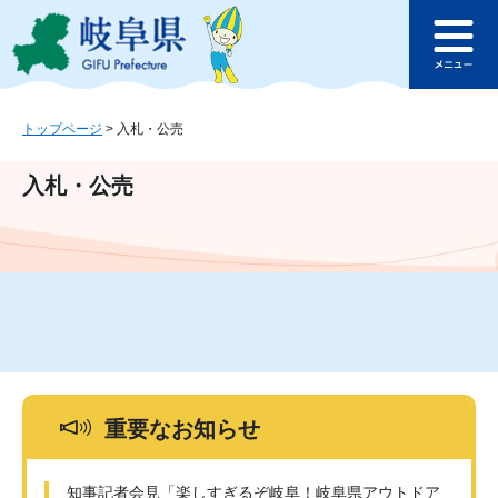
ペ
メ
このページの本文へ
ー
ニ
メ
ジ
ュ
ニ
の
ー
ュ
先
を
ー
頭
飛
トップページ
>
入札・公売
で
ば
す
し
入札・公売
。
て
本
文
へ
重要なお知らせ
知事記者会見「楽しすぎるぞ岐阜！岐阜県アウトドア