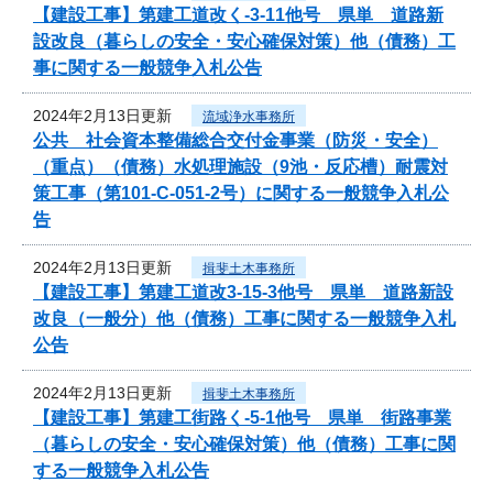
【建設工事】第建工道改く-3-11他号 県単 道路新
設改良（暮らしの安全・安心確保対策）他（債務）工
事に関する一般競争入札公告
2024年2月13日更新
流域浄水事務所
公共 社会資本整備総合交付金事業（防災・安全）
（重点）（債務）水処理施設（9池・反応槽）耐震対
策工事（第101-C-051-2号）に関する一般競争入札公
告
2024年2月13日更新
揖斐土木事務所
【建設工事】第建工道改3-15-3他号 県単 道路新設
改良（一般分）他（債務）工事に関する一般競争入札
公告
2024年2月13日更新
揖斐土木事務所
【建設工事】第建工街路く-5-1他号 県単 街路事業
（暮らしの安全・安心確保対策）他（債務）工事に関
する一般競争入札公告