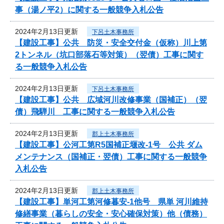
事（湯ノ平2）に関する一般競争入札公告
2024年2月13日更新
下呂土木事務所
【建設工事】公共 防災・安全交付金（仮称）川上第
2トンネル（坑口部落石等対策）（翌債）工事に関す
る一般競争入札公告
2024年2月13日更新
下呂土木事務所
【建設工事】公共 広域河川改修事業（国補正）（翌
債）飛騨川 工事に関する一般競争入札公告
2024年2月13日更新
郡上土木事務所
【建設工事】公河工第R5国補正堰改-1号 公共 ダム
メンテナンス（国補正・翌債）工事に関する一般競争
入札公告
2024年2月13日更新
郡上土木事務所
【建設工事】単河工第河修暮安-1他号 県単 河川維持
修繕事業（暮らしの安全・安心確保対策）他（債務）