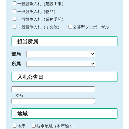
キ
一般競争入札（建設工事）
ー
一般競争入札（物品）
ワ
一般競争入札（業務委託）
ー
ド
一般競争入札（その他）
公募型プロポーザル
を
入
担当所属
力
部局
所属
入札公告日
期
から
間
期
の
間
始
地域
の
ま
終
り
わ
本庁
岐阜地域（本庁除く）