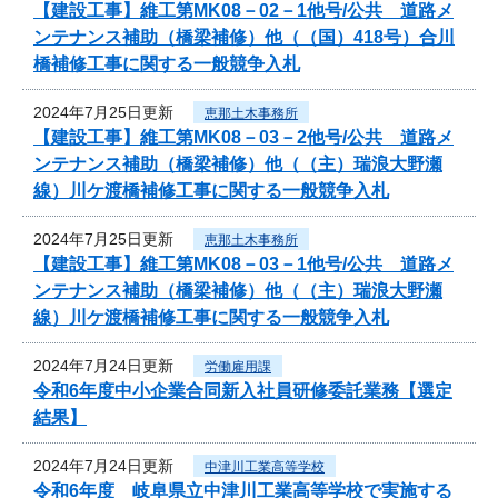
【建設工事】維工第MK08－02－1他号/公共 道路メ
ンテナンス補助（橋梁補修）他（（国）418号）合川
橋補修工事に関する一般競争入札
2024年7月25日更新
恵那土木事務所
【建設工事】維工第MK08－03－2他号/公共 道路メ
ンテナンス補助（橋梁補修）他（（主）瑞浪大野瀬
線）川ケ渡橋補修工事に関する一般競争入札
2024年7月25日更新
恵那土木事務所
【建設工事】維工第MK08－03－1他号/公共 道路メ
ンテナンス補助（橋梁補修）他（（主）瑞浪大野瀬
線）川ケ渡橋補修工事に関する一般競争入札
2024年7月24日更新
労働雇用課
令和6年度中小企業合同新入社員研修委託業務【選定
結果】
2024年7月24日更新
中津川工業高等学校
令和6年度 岐阜県立中津川工業高等学校で実施する