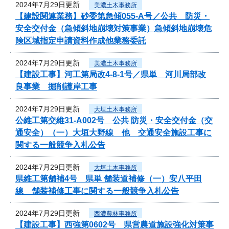
2024年7月29日更新
美濃土木事務所
【建設関連業務】砂委第急傾055-A号／公共 防災・
安全交付金（急傾斜地崩壊対策事業）急傾斜地崩壊危
険区域指定申請資料作成他業務委託
2024年7月29日更新
美濃土木事務所
【建設工事】河工第局改4-8-1号／県単 河川局部改
良事業 掘削護岸工事
2024年7月29日更新
大垣土木事務所
公維工第交維31-A002号 公共 防災・安全交付金（交
通安全）（一）大垣大野線 他 交通安全施設工事に
関する一般競争入札公告
2024年7月29日更新
大垣土木事務所
県維工第舗補4号 県単 舗装道補修（一）安八平田
線 舗装補修工事に関する一般競争入札公告
2024年7月29日更新
西濃農林事務所
【建設工事】西強第0602号 県営農道施設強化対策事