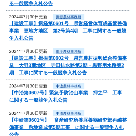
る一般競争入札公告
2024年7月30日更新
揖斐農林事務所
【建設工事】揖経第0601号 県営経営体育成基盤整備
事業 更地方地区 第2号第4期 工事に関する一般競
争入札公告
2024年7月30日更新
揖斐農林事務所
【建設工事】揖振第0602号 県営農村振興総合整備事
業 大野3期地区 寺田排水路第2期・黒野用水路第2
期 工事に関する一般競争入札公告
2024年7月30日更新
中濃農林事務所
【中治第0607号】緊急予防治山事業 押之平 工事
に関する一般競争入札公告
2024年7月30日更新
中濃農林事務所
【中研第0601号】 畜産研究所養豚養鶏研究部再編整
備事業 敷地造成第5期工事 に関する一般競争入札
公告