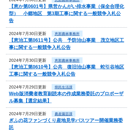
【恵か第0601号】県営かんがい排水事業（保全合理化
型） 小郷地区 第3期工事に関する一般競争入札公
告
2024年7月30日更新
恵那農林事務所
【恵治工第0611号】公共 予防治山事業 茂立地区工
事に関する一般競争入札公告
2024年7月30日更新
恵那農林事務所
【恵治工第0610号】公共 復旧治山事業 蛇引谷地区
工事に関する一般競争入札公告
2024年7月29日更新
県民生活課
Web版消費者教育副読本の作成業務委託のプロポーザ
ル募集【選定結果】
2024年7月29日更新
農産園芸課
ぎふの花ファンづくり産地見学バスツアー開催業務委
託