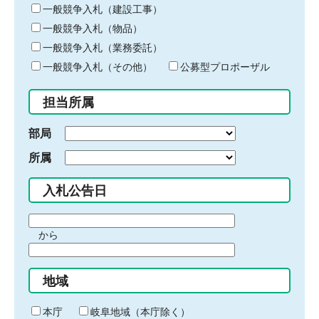
キ
一般競争入札（建設工事）
ー
一般競争入札（物品）
ワ
一般競争入札（業務委託）
ー
ド
一般競争入札（その他）
公募型プロポーザル
を
入
担当所属
力
部局
所属
入札公告日
期
から
間
期
の
間
始
地域
の
ま
終
り
わ
本庁
岐阜地域（本庁除く）