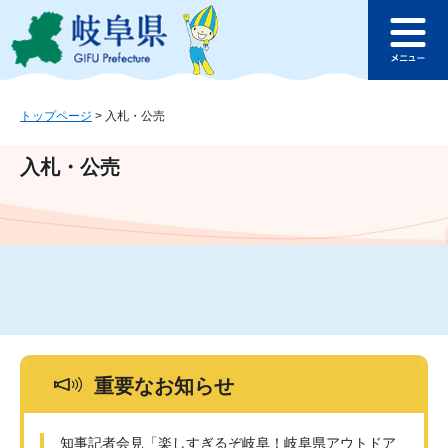
ペ
メ
このページの本文へ
ー
ニ
メ
ジ
ュ
ニ
の
ー
ュ
先
を
ー
頭
飛
トップページ
>
入札・公売
で
ば
す
し
入札・公売
。
て
本
文
へ
重要なお知らせ
知事記者会見「楽しすぎるぞ岐阜！岐阜県アウトドア