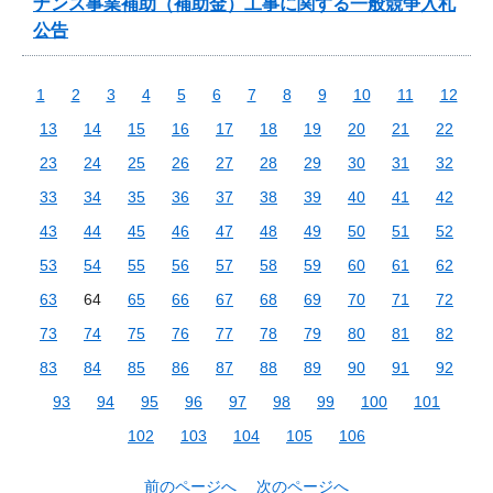
ナンス事業補助（補助金）工事に関する一般競争入札
公告
1
2
3
4
5
6
7
8
9
10
11
12
13
14
15
16
17
18
19
20
21
22
23
24
25
26
27
28
29
30
31
32
33
34
35
36
37
38
39
40
41
42
43
44
45
46
47
48
49
50
51
52
53
54
55
56
57
58
59
60
61
62
63
64
65
66
67
68
69
70
71
72
73
74
75
76
77
78
79
80
81
82
83
84
85
86
87
88
89
90
91
92
93
94
95
96
97
98
99
100
101
102
103
104
105
106
前のページへ
次のページへ