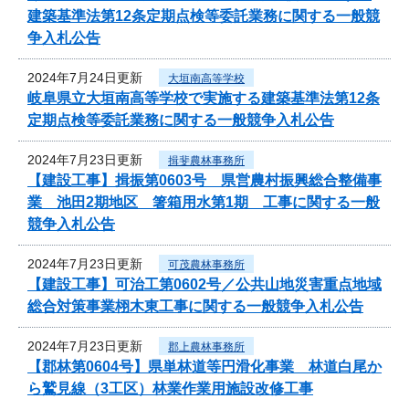
建築基準法第12条定期点検等委託業務に関する一般競
争入札公告
2024年7月24日更新
大垣南高等学校
岐阜県立大垣南高等学校で実施する建築基準法第12条
定期点検等委託業務に関する一般競争入札公告
2024年7月23日更新
揖斐農林事務所
【建設工事】揖振第0603号 県営農村振興総合整備事
業 池田2期地区 箸箱用水第1期 工事に関する一般
競争入札公告
2024年7月23日更新
可茂農林事務所
【建設工事】可治工第0602号／公共山地災害重点地域
総合対策事業栩木東工事に関する一般競争入札公告
2024年7月23日更新
郡上農林事務所
【郡林第0604号】県単林道等円滑化事業 林道白尾か
ら鷲見線（3工区）林業作業用施設改修工事