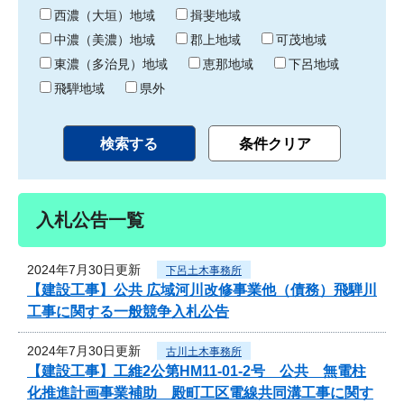
り
西濃（大垣）地域
揖斐地域
中濃（美濃）地域
郡上地域
可茂地域
東濃（多治見）地域
恵那地域
下呂地域
飛騨地域
県外
入札公告一覧
2024年7月30日更新
下呂土木事務所
【建設工事】公共 広域河川改修事業他（債務）飛騨川
工事に関する一般競争入札公告
2024年7月30日更新
古川土木事務所
【建設工事】工維2公第HM11-01-2号 公共 無電柱
化推進計画事業補助 殿町工区電線共同溝工事に関す