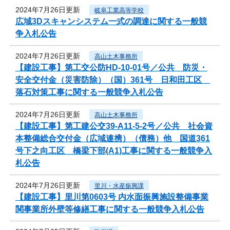
2024年7月26日更新
岐阜工業高等学校
広域3Dスキャンシステム一式の調達に関する一般競
争入札公告
2024年7月26日更新
高山土木事務所
【建設工事】第工交公防HD-10-01号／公共 防災・
安全交付金（災害防除）（国）361号 日和田工区
落石対策工事に関する一般競争入札公告
2024年7月26日更新
高山土木事務所
【建設工事】第工建公交39-A11-5-2号／公共 社会資
本整備総合交付金（広域連携）（債務）他 国道361
号下之向工区 橋梁下部(A1)工事に関する一般競争入
札公告
2024年7月26日更新
里川・水産振興課
【建設工事】里川第0603号 内水面振興施設整備事業
関事業所外壁等修繕工事に関する一般競争入札公告