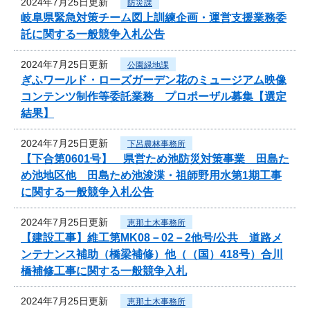
2024年7月25日更新
防災課
岐阜県緊急対策チーム図上訓練企画・運営支援業務委
託に関する一般競争入札公告
2024年7月25日更新
公園緑地課
ぎふワールド・ローズガーデン花のミュージアム映像
コンテンツ制作等委託業務 プロポーザル募集【選定
結果】
2024年7月25日更新
下呂農林事務所
【下合第0601号】 県営ため池防災対策事業 田島た
め池地区他 田島ため池浚渫・祖師野用水第1期工事
に関する一般競争入札公告
2024年7月25日更新
恵那土木事務所
【建設工事】維工第MK08－02－2他号/公共 道路メ
ンテナンス補助（橋梁補修）他（（国）418号）合川
橋補修工事に関する一般競争入札
2024年7月25日更新
恵那土木事務所