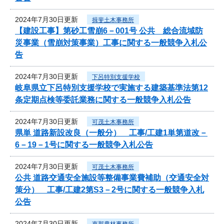
2024年7月30日更新
揖斐土木事務所
【建設工事】第砂工雪崩6－001号 公共 総合流域防
災事業（雪崩対策事業）工事に関する一般競争入札公
告
2024年7月30日更新
下呂特別支援学校
岐阜県立下呂特別支援学校で実施する建築基準法第12
条定期点検等委託業務に関する一般競争入札公告
2024年7月30日更新
可茂土木事務所
県単 道路新設改良（一般分） 工事/工建1単第道改－
6－19－1号に関する一般競争入札公告
2024年7月30日更新
可茂土木事務所
公共 道路交通安全施設等整備事業費補助（交通安全対
策分） 工事/工建2第S3－2号に関する一般競争入札
公告
2024年7月30日更新
恵那農林事務所