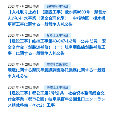
2024年7月29日更新
飛騨農林事務所
【入札取り止め】【建設工事】飛か第0603号 県営か
んがい排水事業（保全合理化型） 中根地区 揚水機
更新工事に関する一般競争入札公告
2024年7月29日更新
岐阜土木事務所
【建設工事】維持工事第43-047-1-2号 公共 防災・安
全交付金（舗装道補修）（一）岐阜羽島線舗装補修工
事 に関する一般競争入札公告
2024年7月29日更新
環境生活政策課
環境に関する県民等意識調査委託業務に関する一般競
争入札公告
2024年7月29日更新
美濃土木事務所
【建設工事】都公工第2号/公共 社会資本整備総合交
付金事業（都市公園）岐阜県百年公園北口エントラン
ス植栽整備（その2）工事