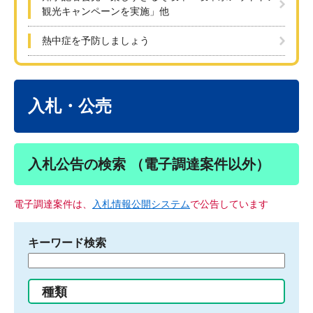
観光キャンペーンを実施」他
熱中症を予防しましょう
本
文
入札・公売
入札公告の検索 （電子調達案件以外）
電子調達案件は、
入札情報公開システム
で公告しています
キーワード検索
検
索
す
種類
る