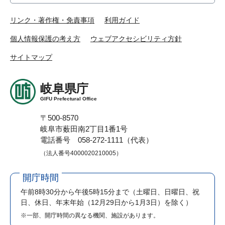
リンク・著作権・免責事項
利用ガイド
個人情報保護の考え方
ウェブアクセシビリティ方針
サイトマップ
岐阜県庁
GIFU Prefectural Office
〒500-8570
岐阜市薮田南2丁目1番1号
電話番号 058-272-1111（代表）
（法人番号4000020210005）
開庁時間
午前8時30分から午後5時15分まで
（土曜日、日曜日、祝
日、休日、年末年始（12月29日から1月3日）を除く）
※一部、開庁時間の異なる機関、施設があります。