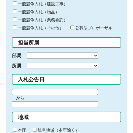
キ
一般競争入札（建設工事）
ー
一般競争入札（物品）
ワ
一般競争入札（業務委託）
ー
ド
一般競争入札（その他）
公募型プロポーザル
を
入
担当所属
力
部局
所属
入札公告日
期
から
間
期
の
間
始
地域
の
ま
終
り
わ
本庁
岐阜地域（本庁除く）