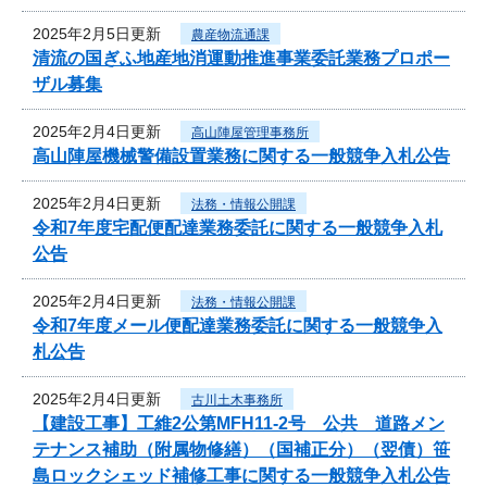
2025年2月5日更新
農産物流通課
清流の国ぎふ地産地消運動推進事業委託業務プロポー
ザル募集
2025年2月4日更新
高山陣屋管理事務所
高山陣屋機械警備設置業務に関する一般競争入札公告
2025年2月4日更新
法務・情報公開課
令和7年度宅配便配達業務委託に関する一般競争入札
公告
2025年2月4日更新
法務・情報公開課
令和7年度メール便配達業務委託に関する一般競争入
札公告
2025年2月4日更新
古川土木事務所
【建設工事】工維2公第MFH11-2号 公共 道路メン
テナンス補助（附属物修繕）（国補正分）（翌債）笹
島ロックシェッド補修工事に関する一般競争入札公告