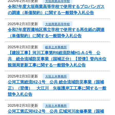
2025年2月3日更新
大垣商業高等学校
令和7年度大垣商業高等学校で使用するプロパンガス
の調達（単価契約）に関する一般競争入札公告
2025年2月3日更新
大垣商業高等学校
令和7年度西濃地区県立学校で使用する再生紙の調達
（単価契約）に関する一般競争入札公告
2025年2月3日更新
岐阜土木事務所
【建設工事】河川工事第R6総流防補H1-A-1号 公
共 総合流域防災事業（国補正分）【翌債】管内水位
観測局更新工事に関する一般競争入札公告
2025年2月3日更新
大垣土木事務所
公河工第総流H2-1号 公共 総合流域防災事業（国補
正）（翌債） 大江川 矢板護岸工工事に関する一般
競争入札公告
2025年2月3日更新
大垣土木事務所
公河工第広河H2-2号 公共 広域河川改修事業（国補