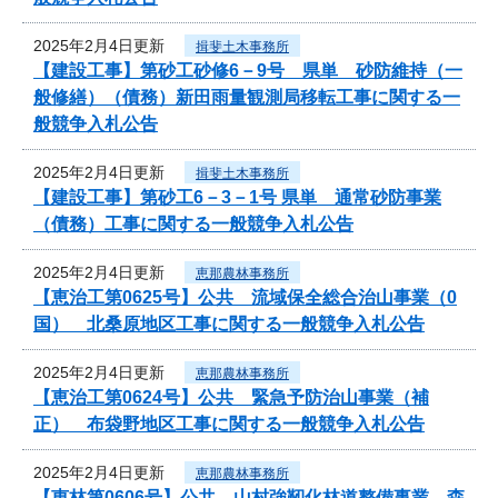
2025年2月4日更新
揖斐土木事務所
【建設工事】第砂工砂修6－9号 県単 砂防維持（一
般修繕）（債務）新田雨量観測局移転工事に関する一
般競争入札公告
2025年2月4日更新
揖斐土木事務所
【建設工事】第砂工6－3－1号 県単 通常砂防事業
（債務）工事に関する一般競争入札公告
2025年2月4日更新
恵那農林事務所
【恵治工第0625号】公共 流域保全総合治山事業（0
国） 北桑原地区工事に関する一般競争入札公告
2025年2月4日更新
恵那農林事務所
【恵治工第0624号】公共 緊急予防治山事業（補
正） 布袋野地区工事に関する一般競争入札公告
2025年2月4日更新
恵那農林事務所
【恵林第0606号】公共 山村強靭化林道整備事業 森