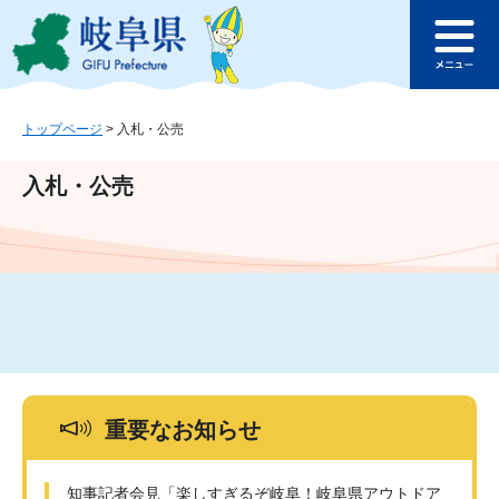
ペ
メ
このページの本文へ
ー
ニ
メ
ジ
ュ
ニ
の
ー
ュ
先
を
ー
頭
飛
トップページ
>
入札・公売
で
ば
す
し
入札・公売
。
て
本
文
へ
重要なお知らせ
知事記者会見「楽しすぎるぞ岐阜！岐阜県アウトドア