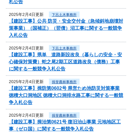
札公告
2025年2月4日更新
下呂土木事務所
【建設工事】公共 防災・安全交付金（急傾斜地崩壊対
策事業）（国補正）（翌債）沼工事に関する一般競争
入札公告
2025年2月4日更新
下呂土木事務所
【建設工事】県単 道路新設改良（暮らしの安全・安
心確保対策費）蛇之尾2期工区道路改良（債務）工事
に関する一般競争入札公告
2025年2月4日更新
揖斐農林事務所
【建設工事】揖防第0602号 県営ため池防災対策事業
徳積大口洞地区 徳積大口洞排水路工事に関する一般競
争入札公告
2025年2月4日更新
揖斐農林事務所
【建設工事】揖治第0621号 復旧治山事業 元地地区工
事（ゼロ国）に関する一般競争入札公告