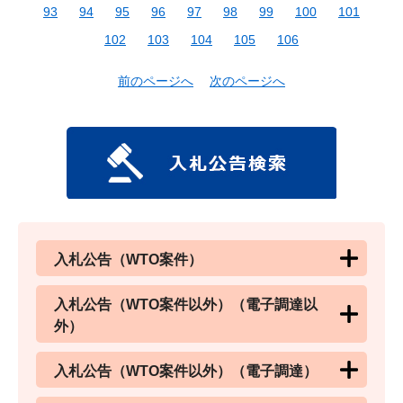
93
94
95
96
97
98
99
100
101
102
103
104
105
106
前のページへ
次のページへ
入札公告（WTO案件）
入札公告（WTO案件以外）（電子調達以
外）
入札公告（WTO案件以外）（電子調達）