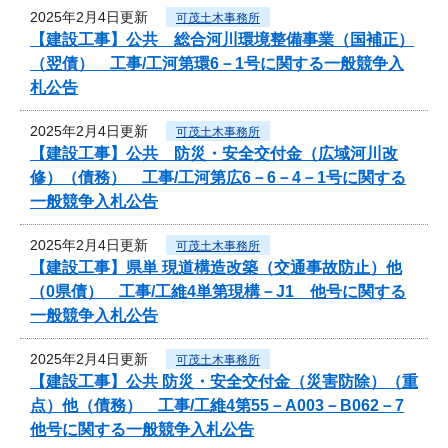
2025年2月4日更新
可茂土木事務所
【建設工事】公共 総合河川環境整備事業（国補正）
（翌債） 工事/工河第環6－1号に関する一般競争入
札公告
2025年2月4日更新
可茂土木事務所
【建設工事】公共 防災・安全交付金（広域河川改
修）（債務） 工事/工河第広6－6－4－1号に関する
一般競争入札公告
2025年2月4日更新
可茂土木事務所
【建設工事】県単 現道構造改築（交通事故防止）他
（0県債） 工事/工維4単第現構－J1 他号に関する
一般競争入札公告
2025年2月4日更新
可茂土木事務所
【建設工事】公共 防災・安全交付金（災害防除）（重
点）他（債務） 工事/工維4第55－A003－B062－7
他号に関する一般競争入札公告