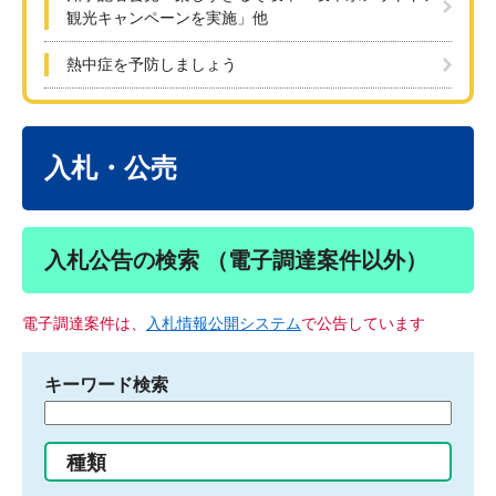
観光キャンペーンを実施」他
熱中症を予防しましょう
本
文
入札・公売
入札公告の検索 （電子調達案件以外）
電子調達案件は、
入札情報公開システム
で公告しています
キーワード検索
検
索
す
種類
る