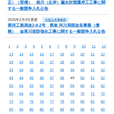
正）（翌債） 相川（左岸）漏水対策護岸工工事に関
する一般競争入札公告
2025年2月3日更新
大垣土木事務所
県河工第局改2-8-2号 県単 河川局部改良事業（債
務） 金草川堤防強化工事に関する一般競争入札公告
1
2
3
4
5
6
7
8
9
10
11
12
13
14
15
16
17
18
19
20
21
22
23
24
25
26
27
28
29
30
31
32
33
34
35
36
37
38
39
40
41
42
43
44
45
46
47
48
49
50
51
52
53
54
55
56
57
58
59
60
61
62
63
64
65
66
67
68
69
70
71
72
73
74
75
76
77
78
79
80
81
82
83
84
85
86
87
88
89
90
91
92