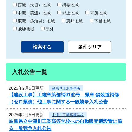
り
西濃（大垣）地域
揖斐地域
中濃（美濃）地域
郡上地域
可茂地域
東濃（多治見）地域
恵那地域
下呂地域
飛騨地域
県外
入札公告一覧
2025年2月5日更新
多治見土木事務所
【建設工事】工維単第舗補01他号 県単 舗装道補修
（ゼロ県債）他工事に関する一般競争入札公告
2025年2月5日更新
中津川工業高等学校
岐阜県立中津川工業高等学校への自動販売機設置に係
る一般競争入札公告