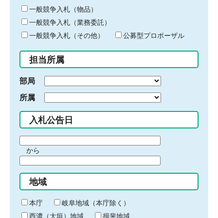
ー
一般競争入札（物品）
ワ
一般競争入札（業務委託）
ー
ド
一般競争入札（その他）
公募型プロポーザル
を
入
担当所属
力
部局
所属
入札公告日
期
から
間
期
の
間
始
地域
の
ま
終
り
わ
本庁
岐阜地域（本庁除く）
り
西濃（大垣）地域
揖斐地域