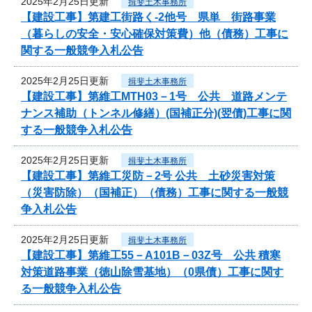
2025年2月25日更新
揖斐土木事務所
【建設工事】第建工街路く-2他号 県単 街路事業
（暮らしの安全・安心確保対策費）他（債務）工事に
関する一般競争入札公告
2025年2月25日更新
揖斐土木事務所
【建設工事】第維工MTH03－1号 公共 道路メンテ
ナンス補助（トンネル修繕）(国補正分)(翌債)工事に関
する一般競争入札公告
2025年2月25日更新
揖斐土木事務所
【建設工事】第維工災防－2号 公共 土砂災害対策
（災害防除）（国補正）（債務）工事に関する一般競
争入札公告
2025年2月25日更新
揖斐土木事務所
【建設工事】第維工55－A101B－03Z号 公共 積寒
対策道路事業（徳山除雪基地）（0県債）工事に関す
る一般競争入札公告