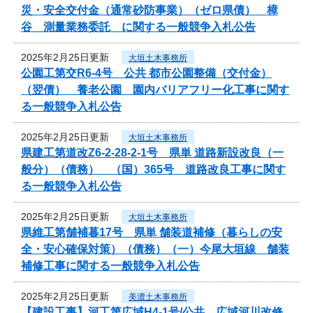
災・安全交付金（通常砂防事業）（ゼロ県債） 樟
谷 測量業務委託 に関する一般競争入札公告
2025年2月25日更新
大垣土木事務所
公園工第交R6-4号 公共 都市公園整備（交付金）
（翌債） 養老公園 園内バリアフリー化工事に関す
る一般競争入札公告
2025年2月25日更新
大垣土木事務所
県建工第道改Z6-2-28-2-1号 県単 道路新設改良（一
般分）（債務） （国）365号 道路改良工事に関す
る一般競争入札公告
2025年2月25日更新
大垣土木事務所
県維工第舗補暮17号 県単 舗装道補修（暮らしの安
全・安心確保対策）（債務）（一）今尾大垣線 舗装
補修工事に関する一般競争入札公告
2025年2月25日更新
美濃土木事務所
【建設工事】河工第広域H4-1号/公共 広域河川改修