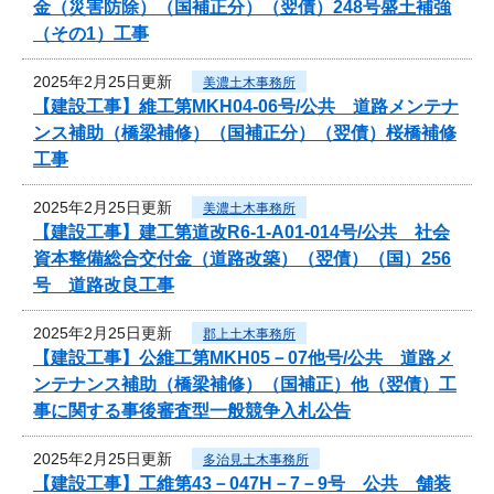
金（災害防除）（国補正分）（翌債）248号盛土補強
（その1）工事
2025年2月25日更新
美濃土木事務所
【建設工事】維工第MKH04-06号/公共 道路メンテナ
ンス補助（橋梁補修）（国補正分）（翌債）桜橋補修
工事
2025年2月25日更新
美濃土木事務所
【建設工事】建工第道改R6-1-A01-014号/公共 社会
資本整備総合交付金（道路改築）（翌債）（国）256
号 道路改良工事
2025年2月25日更新
郡上土木事務所
【建設工事】公維工第MKH05－07他号/公共 道路メ
ンテナンス補助（橋梁補修）（国補正）他（翌債）工
事に関する事後審査型一般競争入札公告
2025年2月25日更新
多治見土木事務所
【建設工事】工維第43－047H－7－9号 公共 舗装