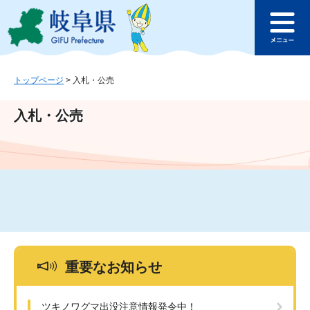
ペ
メ
このページの本文へ
ー
ニ
メ
ジ
ュ
ニ
の
ー
ュ
先
を
ー
頭
飛
トップページ
>
入札・公売
で
ば
す
し
入札・公売
。
て
本
文
へ
重要なお知らせ
ツキノワグマ出没注意情報発令中！