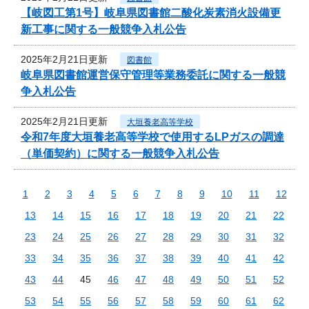
【岐図工第1号】岐阜県図書館二酸化炭素消火設備更
新工事に関する一般競争入札公告
2025年2月21日更新
図書館
岐阜県図書館運営保守管理等業務委託に関する一般競
争入札公告
2025年2月21日更新
大垣養老高等学校
令和7年度大垣養老高等学校で使用するLPガスの調達
（単価契約）に関する一般競争入札公告
1
2
3
4
5
6
7
8
9
10
11
12
13
14
15
16
17
18
19
20
21
22
23
24
25
26
27
28
29
30
31
32
33
34
35
36
37
38
39
40
41
42
43
44
45
46
47
48
49
50
51
52
53
54
55
56
57
58
59
60
61
62