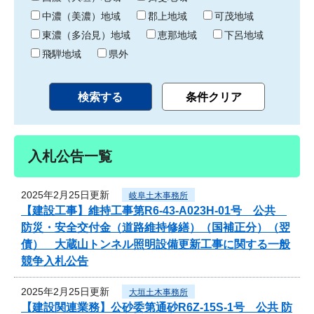
中濃（美濃）地域
郡上地域
可茂地域
東濃（多治見）地域
恵那地域
下呂地域
飛騨地域
県外
入札公告一覧
2025年2月25日更新
岐阜土木事務所
【建設工事】維持工事第R6-43-A023H-01号 公共
防災・安全交付金（道路維持修繕）（国補正分）（翌
債） 大蔵山トンネル照明設備更新工事に関する一般
競争入札公告
2025年2月25日更新
大垣土木事務所
【建設関連業務】公砂委第通砂R6Z-15S-1号 公共 防