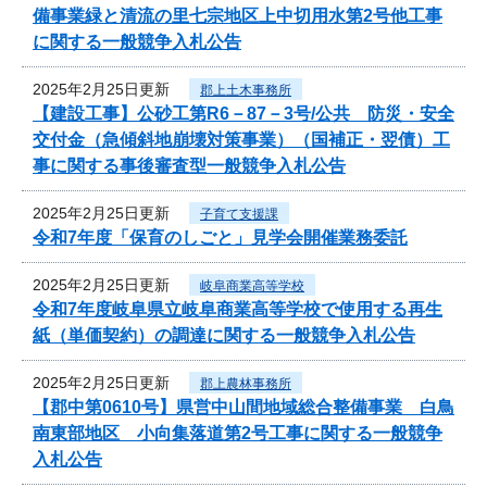
備事業緑と清流の里七宗地区上中切用水第2号他工事
に関する一般競争入札公告
2025年2月25日更新
郡上土木事務所
【建設工事】公砂工第R6－87－3号/公共 防災・安全
交付金（急傾斜地崩壊対策事業）（国補正・翌債）工
事に関する事後審査型一般競争入札公告
2025年2月25日更新
子育て支援課
令和7年度「保育のしごと」見学会開催業務委託
2025年2月25日更新
岐阜商業高等学校
令和7年度岐阜県立岐阜商業高等学校で使用する再生
紙（単価契約）の調達に関する一般競争入札公告
2025年2月25日更新
郡上農林事務所
【郡中第0610号】県営中山間地域総合整備事業 白鳥
南東部地区 小向集落道第2号工事に関する一般競争
入札公告