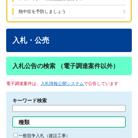
熱中症を予防しましょう
本
文
入札・公売
入札公告の検索 （電子調達案件以外）
電子調達案件は、
入札情報公開システム
で公告しています
キーワード検索
検
索
す
種類
る
キ
一般競争入札（建設工事）