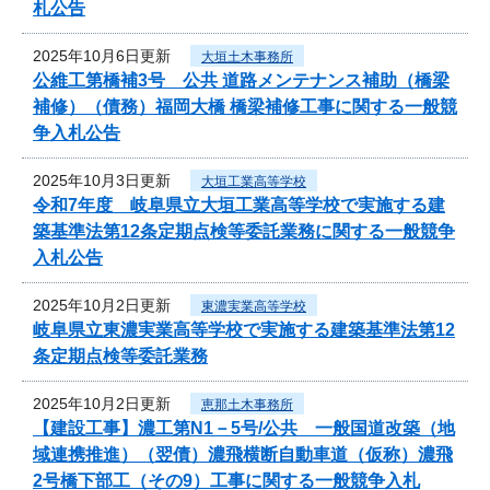
札公告
2025年10月6日更新
大垣土木事務所
公維工第橋補3号 公共 道路メンテナンス補助（橋梁
補修）（債務）福岡大橋 橋梁補修工事に関する一般競
争入札公告
2025年10月3日更新
大垣工業高等学校
令和7年度 岐阜県立大垣工業高等学校で実施する建
築基準法第12条定期点検等委託業務に関する一般競争
入札公告
2025年10月2日更新
東濃実業高等学校
岐阜県立東濃実業高等学校で実施する建築基準法第12
条定期点検等委託業務
2025年10月2日更新
恵那土木事務所
【建設工事】濃工第N1－5号/公共 一般国道改築（地
域連携推進）（翌債）濃飛横断自動車道（仮称）濃飛
2号橋下部工（その9）工事に関する一般競争入札