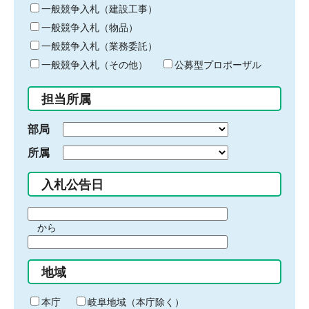
キ
一般競争入札（建設工事）
ー
一般競争入札（物品）
ワ
一般競争入札（業務委託）
ー
ド
一般競争入札（その他）
公募型プロポーザル
を
入
担当所属
力
部局
所属
入札公告日
期
から
間
期
の
間
始
地域
の
ま
終
り
わ
本庁
岐阜地域（本庁除く）