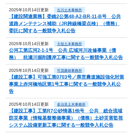
2025年10月14日更新
古川土木事務所
【建設関連業務】委維2公第48-A2-BR-11-B号 公共
道路メンテナンス補助（JR跨線橋梁点検）（債務）
委託に関する一般競争入札公告
2025年10月14日更新
大垣土木事務所
公河工第広河2-1-1号 公共 広域河川改修事業（債
務） 杭瀬川掘削護岸工事に関する一般競争入札公告
2025年10月14日更新
可茂農林事務所
【建設工事】可強工第0703号／県営農道施設強化対策
事業上赤河橋地区第1号工事に関する一般競争入札公
告
2025年10月14日更新
多治見土木事務所
【建設工事】工第R7公砂情基1他号 公共 総合流域
防災事業（情報基盤整備事業）（債務）土砂災害監視
システム設備更新工事に関する一般競争入札公告