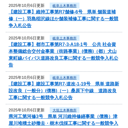
2025年10月6日更新
岐阜土木事務所
【建設工事】維持工事第R7舗修-6号 県単 舗装道補
修（一）羽島稲沢線ほか舗装補修工事に関する一般競
争入札公告
2025年10月6日更新
岐阜土木事務所
【建設工事】都市工事第R7-3-A18-1号 公共 社会資
本整備総合交付金事業（街路事業）(債務)（都）犬山
東町線バイパス道路改良工事に関する一般競争入札公
告
2025年10月6日更新
岐阜土木事務所
【建設工事】建設工事第R7-道改-1-19号 県単 道路新
設改良（一般分）(債務)（一）桑原下中線 道路改良
工事に関する一般競争入札公告
2025年10月6日更新
大垣土木事務所
県河工第河修3号 県単 河川維持修繕事業（債務）津
屋川堆積土砂撤去・樹木伐採工事に関する一般競争入