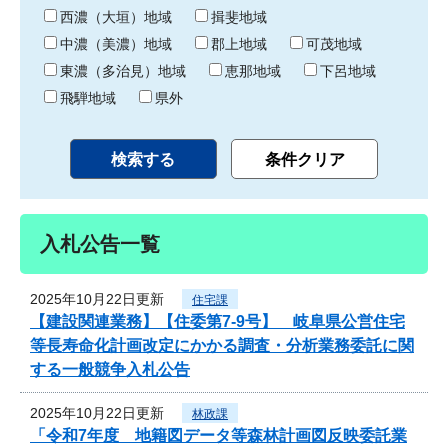
り
西濃（大垣）地域
揖斐地域
中濃（美濃）地域
郡上地域
可茂地域
東濃（多治見）地域
恵那地域
下呂地域
飛騨地域
県外
入札公告一覧
2025年10月22日更新
住宅課
【建設関連業務】【住委第7-9号】 岐阜県公営住宅
等長寿命化計画改定にかかる調査・分析業務委託に関
する一般競争入札公告
2025年10月22日更新
林政課
「令和7年度 地籍図データ等森林計画図反映委託業