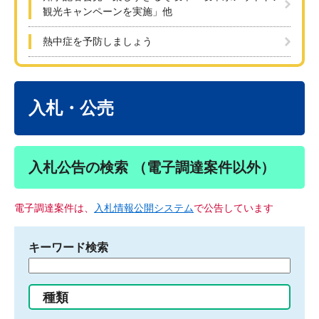
観光キャンペーンを実施」他
熱中症を予防しましょう
本
文
入札・公売
入札公告の検索 （電子調達案件以外）
電子調達案件は、
入札情報公開システム
で公告しています
キーワード検索
検
索
す
種類
る