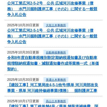
公河工第広河2-5-2号 公共 広域河川改修事業（債
務） 水門川掘削護岸工事（その2）に関する一般競
争入札公告
2025年10月20日更新
大垣土木事務所
公河工第広河2-5-1号 公共 広域河川改修事業（債
務） 水門川掘削護岸工事（その1）に関する一般競
争入札公告
2025年10月20日更新
自動車税事務所
令和8年度自動車税種別割定期納税通知書及び自動車
税増額納税通知書・減額通知書作成等業務一式（単価
契約）
2025年10月20日更新
美濃土木事務所
【建設工事】河工第局改4-5-1他号/県単 河川局部改良
事業・県単 河川維持修繕事業(債務） 掘削護岸工事
2025年10月17日更新
高山土木事務所
【建設工事】第工維単舗4号／県単 舗装道補修費 国