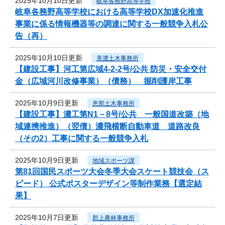
2025年10月10日更新
岐阜各務野高等学校
岐阜各務野高等学校における高等学校DX加速化推進
事業に係る情報機器等の調達に関する一般競争入札公
告（再）
2025年10月10日更新
美濃土木事務所
【建設工事】河工第広域4-2-2号/公共 防災・安全交付
金（広域河川改修事業）（債務） 掘削護岸工事
2025年10月9日更新
恵那土木事務所
【建設工事】濃工第N1－8号/公共 一般国道改築（地
域連携推進）（翌債）濃飛横断自動車道 道路改良
（その2）工事に関する一般競争入札
2025年10月9日更新
地域スポーツ課
第81回国民スポーツ大会冬季大会スケート競技会（ス
ピード） 公式ポスターデザイン等制作業務【選定結
果】
2025年10月7日更新
郡上農林事務所