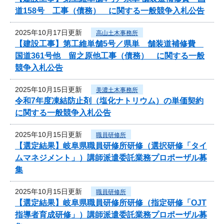
道158号 工事（債務） に関する一般競争入札公告
2025年10月17日更新
高山土木事務所
【建設工事】第工維単舗5号／県単 舗装道補修費
国道361号他 留之原他工事（債務） に関する一般
競争入札公告
2025年10月15日更新
美濃土木事務所
令和7年度凍結防止剤（塩化ナトリウム）の単価契約
に関する一般競争入札公告
2025年10月15日更新
職員研修所
【選定結果】岐阜県職員研修所研修（選択研修「タイ
ムマネジメント」）講師派遣委託業務プロポーザル募
集
2025年10月15日更新
職員研修所
【選定結果】岐阜県職員研修所研修（指定研修「OJT
指導者育成研修」）講師派遣委託業務プロポーザル募