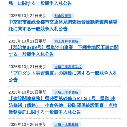
務」に関する一般競争入札公告
2025年10月22日更新
都市政策課
中京都市圏総合都市交通体系調査物資流動調査業務委
託に関する一般競争入札公告
2025年10月21日更新
郡上農林事務所
【郡治第0709号】県単治山事業 下棚井地区工事に関
する一般競争入札公告
2025年10月21日更新
大垣工業高等学校
「プロダクト実習装置」の調達に関する一般競争入札
公告
2025年10月20日更新
大垣土木事務所
【建設関連業務】県砂委第砂修点R7-S-1号 県単 砂
防修繕（債務） 小倉谷他 砂防関係施設調査・点検
業務委託に関する一般競争入札公告
2025年10月20日更新
大垣土木事務所