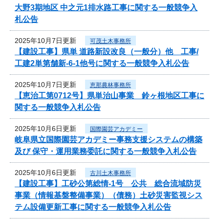
大野3期地区 中之元1排水路工事に関する一般競争入
札公告
2025年10月7日更新
可茂土木事務所
【建設工事】県単 道路新設改良（一般分）他 工事/
工建2単第舗新-6-1他号に関する一般競争入札公告
2025年10月7日更新
恵那農林事務所
【恵治工第0712号】県単治山事業 鈴ヶ根地区工事に
関する一般競争入札公告
2025年10月6日更新
国際園芸アカデミー
岐阜県立国際園芸アカデミー事務支援システムの構築
及び 保守・運用業務委託に関する一般競争入札公告
2025年10月6日更新
古川土木事務所
【建設工事】工砂公第総情-1号 公共 総合流域防災
事業（情報基盤整備事業）（債務）土砂災害監視シス
テム設備更新工事に関する一般競争入札公告