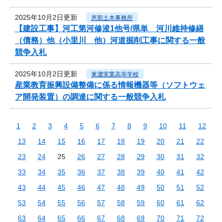
2025年10月2日更新
恵那土木事務所
【建設工事】河工第河修浚1他号/県単 河川維持修繕
（債務）他（小里川 他）河道掘削工事に関する一般
競争入札
2025年10月2日更新
東濃実業高等学校
産業教育振興設備整備に係る情報機器等（ソフトウェ
ア開発装置）の調達に関する一般競争入札
1
2
3
4
5
6
7
8
9
10
11
12
13
14
15
16
17
18
19
20
21
22
23
24
25
26
27
28
29
30
31
32
33
34
35
36
37
38
39
40
41
42
43
44
45
46
47
48
49
50
51
52
53
54
55
56
57
58
59
60
61
62
63
64
65
66
67
68
69
70
71
72