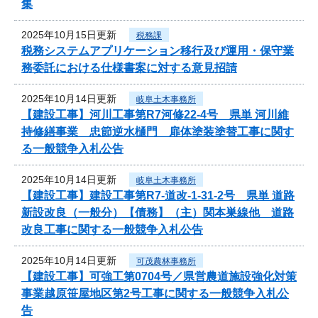
集
2025年10月15日更新
税務課
税務システムアプリケーション移行及び運用・保守業
務委託における仕様書案に対する意見招請
2025年10月14日更新
岐阜土木事務所
【建設工事】河川工事第R7河修22-4号 県単 河川維
持修繕事業 忠節逆水樋門 扉体塗装塗替工事に関す
る一般競争入札公告
2025年10月14日更新
岐阜土木事務所
【建設工事】建設工事第R7-道改-1-31-2号 県単 道路
新設改良（一般分）【債務】（主）関本巣線他 道路
改良工事に関する一般競争入札公告
2025年10月14日更新
可茂農林事務所
【建設工事】可強工第0704号／県営農道施設強化対策
事業越原笹屋地区第2号工事に関する一般競争入札公
告