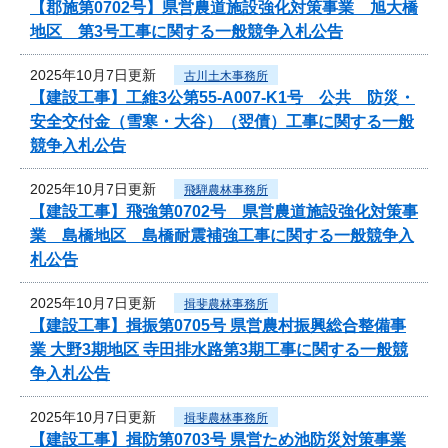
【郡施第0702号】県営農道施設強化対策事業 旭大橋
地区 第3号工事に関する一般競争入札公告
2025年10月7日更新
古川土木事務所
【建設工事】工維3公第55-A007-K1号 公共 防災・
安全交付金（雪寒・大谷）（翌債）工事に関する一般
競争入札公告
2025年10月7日更新
飛騨農林事務所
【建設工事】飛強第0702号 県営農道施設強化対策事
業 島橋地区 島橋耐震補強工事に関する一般競争入
札公告
2025年10月7日更新
揖斐農林事務所
【建設工事】揖振第0705号 県営農村振興総合整備事
業 大野3期地区 寺田排水路第3期工事に関する一般競
争入札公告
2025年10月7日更新
揖斐農林事務所
【建設工事】揖防第0703号 県営ため池防災対策事業