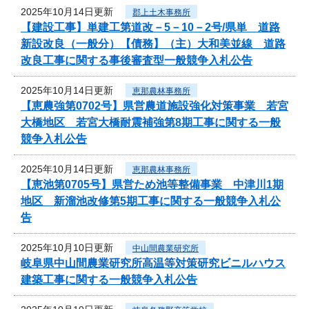
2025年10月14日更新
郡上土木事務所
【建設工事】単建工第道改－5－10－2号/県単 道路
新設改良（一般分）【債務】（主）大和美並線 道路
改良工事に関する事後審査型一般競争入札公告
2025年10月14日更新
恵那農林事務所
【恵農強第0702号】県営農道施設強化対策事業 若宮
大橋地区 若宮大橋耐震補強第8期工事に関する一般
競争入札公告
2025年10月14日更新
恵那農林事務所
【恵池第0705号】県営ため池等整備事業 中津川1期
地区 新溜池改修第5期工事に関する一般競争入札公
告
2025年10月10日更新
中山間農業研究所
岐阜県中山間農業研究所高温等対策研究ビニルハウス
建築工事に関する一般競争入札公告