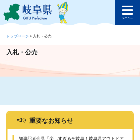
ペ
メ
このページの本文へ
ー
ニ
メ
ジ
ュ
ニ
の
ー
ュ
先
を
ー
頭
飛
トップページ
>
入札・公売
で
ば
す
し
入札・公売
。
て
本
文
へ
重要なお知らせ
知事記者会見「楽しすぎるぞ岐阜！岐阜県アウトドア