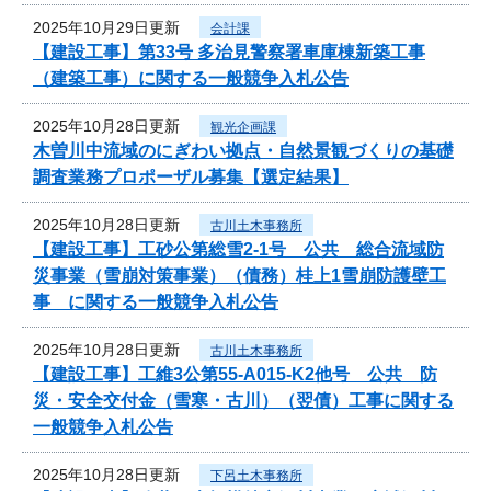
2025年10月29日更新
会計課
【建設工事】第33号 多治見警察署車庫棟新築工事
（建築工事）に関する一般競争入札公告
2025年10月28日更新
観光企画課
木曽川中流域のにぎわい拠点・自然景観づくりの基礎
調査業務プロポーザル募集【選定結果】
2025年10月28日更新
古川土木事務所
【建設工事】工砂公第総雪2-1号 公共 総合流域防
災事業（雪崩対策事業）（債務）桂上1雪崩防護壁工
事 に関する一般競争入札公告
2025年10月28日更新
古川土木事務所
【建設工事】工維3公第55-A015-K2他号 公共 防
災・安全交付金（雪寒・古川）（翌債）工事に関する
一般競争入札公告
2025年10月28日更新
下呂土木事務所