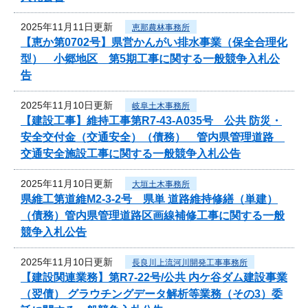
2025年11月11日更新
恵那農林事務所
【恵か第0702号】県営かんがい排水事業（保全合理化
型） 小郷地区 第5期工事に関する一般競争入札公
告
2025年11月10日更新
岐阜土木事務所
【建設工事】維持工事第R7-43-A035号 公共 防災・
安全交付金（交通安全）（債務） 管内県管理道路
交通安全施設工事に関する一般競争入札公告
2025年11月10日更新
大垣土木事務所
県維工第道維M2-3-2号 県単 道路維持修繕（単建）
（債務）管内県管理道路区画線補修工事に関する一般
競争入札公告
2025年11月10日更新
長良川上流河川開発工事事務所
【建設関連業務】第R7-22号/公共 内ケ谷ダム建設事業
（翌債） グラウチングデータ解析等業務（その3）委