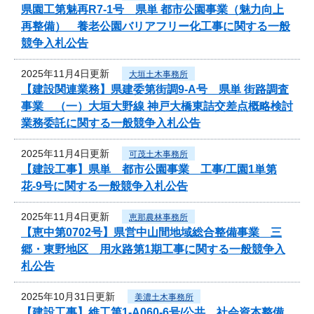
県園工第魅再R7-1号 県単 都市公園事業（魅力向上
再整備） 養老公園バリアフリー化工事に関する一般
競争入札公告
2025年11月4日更新
大垣土木事務所
【建設関連業務】県建委第街調9-A号 県単 街路調査
事業 （一）大垣大野線 神戸大橋東詰交差点概略検討
業務委託に関する一般競争入札公告
2025年11月4日更新
可茂土木事務所
【建設工事】県単 都市公園事業 工事/工園1単第
花-9号に関する一般競争入札公告
2025年11月4日更新
恵那農林事務所
【恵中第0702号】県営中山間地域総合整備事業 三
郷・東野地区 用水路第1期工事に関する一般競争入
札公告
2025年10月31日更新
美濃土木事務所
【建設工事】維工第1-A060-6号/公共 社会資本整備