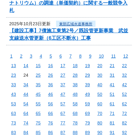
ナトリウム）の調達（単価契約）に関する一般競争入
札
2025年10月23日更新
東部広域水道事務所
【建設工事】7債施工東第2号／既設管更新事業 武並
支線送水管更新（6工区不断水）工事
1
2
3
4
5
6
7
8
9
10
11
12
13
14
15
16
17
18
19
20
21
22
23
24
25
26
27
28
29
30
31
32
33
34
35
36
37
38
39
40
41
42
43
44
45
46
47
48
49
50
51
52
53
54
55
56
57
58
59
60
61
62
63
64
65
66
67
68
69
70
71
72
73
74
75
76
77
78
79
80
81
82
83
84
85
86
87
88
89
90
91
92