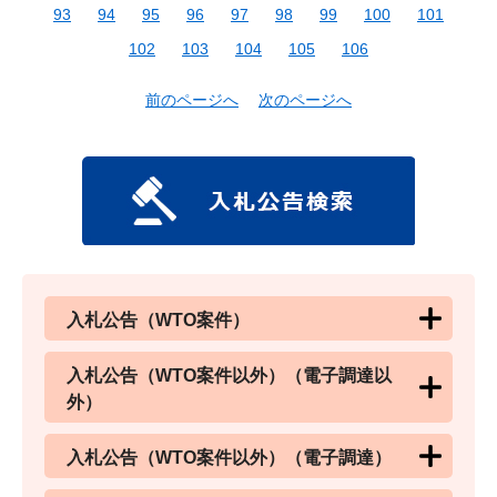
93
94
95
96
97
98
99
100
101
102
103
104
105
106
前のページへ
次のページへ
入札公告（WTO案件）
入札公告（WTO案件以外）（電子調達以
外）
入札公告（WTO案件以外）（電子調達）