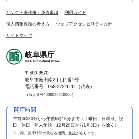
リンク・著作権・免責事項
利用ガイド
個人情報保護の考え方
ウェブアクセシビリティ方針
サイトマップ
岐阜県庁
GIFU Prefectural Office
〒500-8570
岐阜市薮田南2丁目1番1号
電話番号 058-272-1111（代表）
（法人番号4000020210005）
開庁時間
午前8時30分から午後5時15分まで
（土曜日、日曜日、祝
日、休日、年末年始（12月29日から1月3日）を除く）
※一部、開庁時間の異なる機関、施設があります。