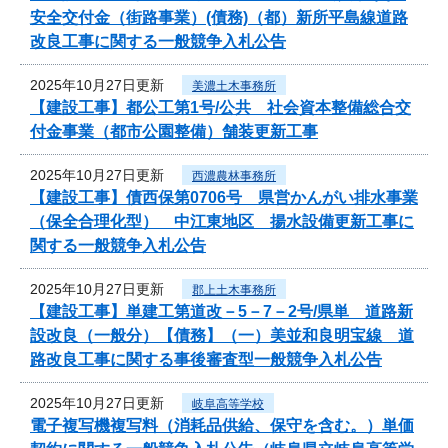
安全交付金（街路事業）(債務)（都）新所平島線道路
改良工事に関する一般競争入札公告
2025年10月27日更新
美濃土木事務所
【建設工事】都公工第1号/公共 社会資本整備総合交
付金事業（都市公園整備）舗装更新工事
2025年10月27日更新
西濃農林事務所
【建設工事】債西保第0706号 県営かんがい排水事業
（保全合理化型） 中江東地区 揚水設備更新工事に
関する一般競争入札公告
2025年10月27日更新
郡上土木事務所
【建設工事】単建工第道改－5－7－2号/県単 道路新
設改良（一般分）【債務】（一）美並和良明宝線 道
路改良工事に関する事後審査型一般競争入札公告
2025年10月27日更新
岐阜高等学校
電子複写機複写料（消耗品供給、保守を含む。）単価