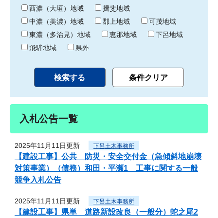
り
西濃（大垣）地域
揖斐地域
中濃（美濃）地域
郡上地域
可茂地域
東濃（多治見）地域
恵那地域
下呂地域
飛騨地域
県外
入札公告一覧
2025年11月11日更新
下呂土木事務所
【建設工事】公共 防災・安全交付金（急傾斜地崩壊
対策事業）（債務）和田・平瀬1 工事に関する一般
競争入札公告
2025年11月11日更新
下呂土木事務所
【建設工事】県単 道路新設改良（一般分）蛇之尾2