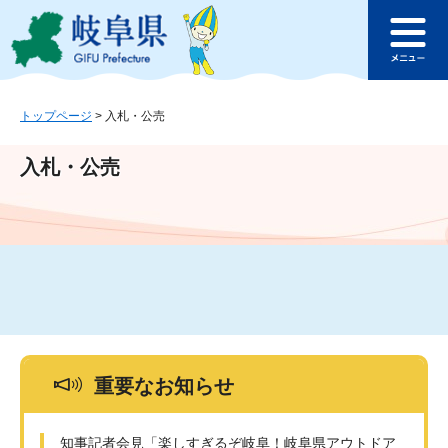
ペ
メ
このページの本文へ
ー
ニ
メ
ジ
ュ
ニ
の
ー
ュ
先
を
ー
頭
飛
トップページ
>
入札・公売
で
ば
す
し
入札・公売
。
て
本
文
へ
重要なお知らせ
知事記者会見「楽しすぎるぞ岐阜！岐阜県アウトドア