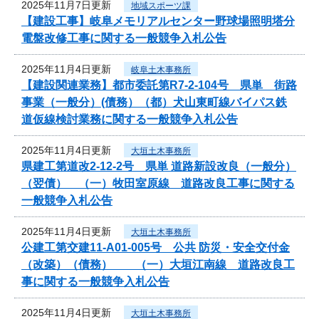
2025年11月7日更新
地域スポーツ課
【建設工事】岐阜メモリアルセンター野球場照明塔分
電盤改修工事に関する一般競争入札公告
2025年11月4日更新
岐阜土木事務所
【建設関連業務】都市委託第R7-2-104号 県単 街路
事業（一般分）(債務）（都）犬山東町線バイパス鉄
道仮線検討業務に関する一般競争入札公告
2025年11月4日更新
大垣土木事務所
県建工第道改2-12-2号 県単 道路新設改良（一般分）
（翌債） （一）牧田室原線 道路改良工事に関する
一般競争入札公告
2025年11月4日更新
大垣土木事務所
公建工第交建11-A01-005号 公共 防災・安全交付金
（改築）（債務） （一）大垣江南線 道路改良工
事に関する一般競争入札公告
2025年11月4日更新
大垣土木事務所