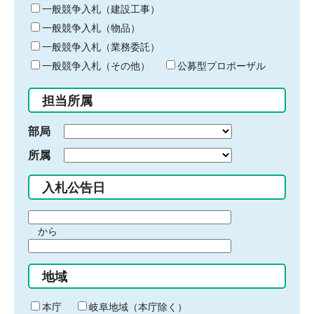
キ
一般競争入札（建設工事）
ー
一般競争入札（物品）
ワ
一般競争入札（業務委託）
ー
ド
一般競争入札（その他）
公募型プロポーザル
を
入
担当所属
力
部局
所属
入札公告日
期
から
間
期
の
間
始
地域
の
ま
終
り
わ
本庁
岐阜地域（本庁除く）