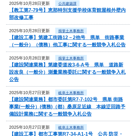
2025年10月28日更新
公共建築課
【教工第7-79号】恵那特別支援学校体育館屋根外壁内
部改修工事
2025年10月28日更新
揖斐土木事務所
【建設工事】第建工街路12－2他号 県単 街路事業
（一般分）（債務）他工事に関する一般競争入札公告
2025年10月28日更新
揖斐土木事務所
【建設関連業務】第建委道改3-6-A号 県単 道路新
設改良（一般分）測量業務委託に関する一般競争入札
公告
2025年10月27日更新
岐阜土木事務所
【建設関連業務】都市委託第R7-7-102号 県単 街路
事業(一般分）(債務)（都）桑原足近線 本線迂回路予
備設計業務に関する一般競争入札公告
2025年10月27日更新
岐阜土木事務所
【建設工事】都市工事第R7-34-A1-1号 公共 防災・