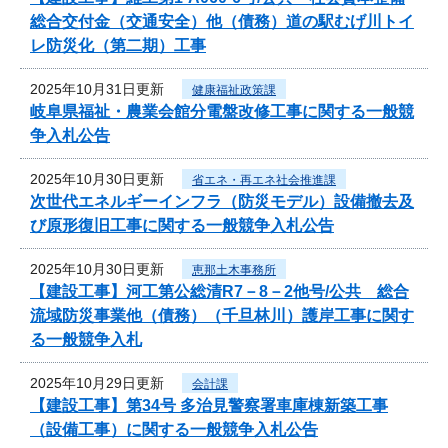
総合交付金（交通安全）他（債務）道の駅むげ川トイ
レ防災化（第二期）工事
2025年10月31日更新
健康福祉政策課
岐阜県福祉・農業会館分電盤改修工事に関する一般競
争入札公告
2025年10月30日更新
省エネ・再エネ社会推進課
次世代エネルギーインフラ（防災モデル）設備撤去及
び原形復旧工事に関する一般競争入札公告
2025年10月30日更新
恵那土木事務所
【建設工事】河工第公総清R7－8－2他号/公共 総合
流域防災事業他（債務）（千旦林川）護岸工事に関す
る一般競争入札
2025年10月29日更新
会計課
【建設工事】第34号 多治見警察署車庫棟新築工事
（設備工事）に関する一般競争入札公告