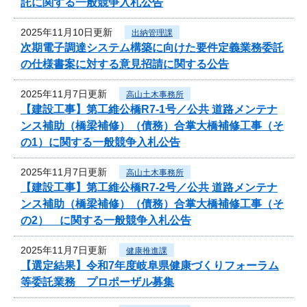
託に関する一般競争入札公告
2025年11月10日更新
出納管理課
次期電子調達システム構築に向けた要件定義業務委託
の仕様書案に対する意見招請に関する公告
2025年11月7日更新
高山土木事務所
【建設工事】第工維公橋R7-1号／公共 道路メンテナ
ンス補助（橋梁補修）（債務）合掌大橋補修工事（そ
の1）に関する一般競争入札公告
2025年11月7日更新
高山土木事務所
【建設工事】第工維公橋R7-2号／公共 道路メンテナ
ンス補助（橋梁補修）（債務）合掌大橋補修工事（そ
の2） に関する一般競争入札公告
2025年11月7日更新
健康推進課
【選定結果】令和7年度岐阜県健康づくりフォーラム
等委託業務 プロポーザル募集