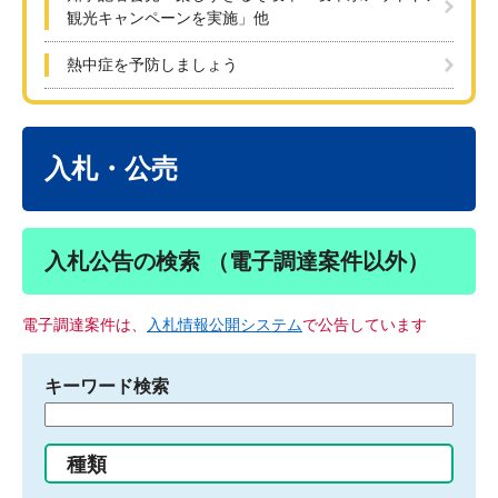
観光キャンペーンを実施」他
熱中症を予防しましょう
本
文
入札・公売
入札公告の検索 （電子調達案件以外）
電子調達案件は、
入札情報公開システム
で公告しています
キーワード検索
検
索
す
種類
る