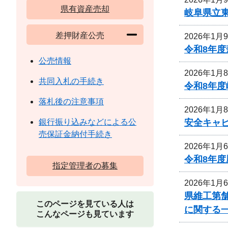
県有資産売却
岐阜県立
差押財産公売
2026年1月
令和8年
公売情報
2026年1月
共同入札の手続き
令和8年
落札後の注意事項
2026年1月
安全キャ
銀行振り込みなどによる公
売保証金納付手続き
2026年1月
令和8年
指定管理者の募集
2026年1月
県維工第舗
このページを見ている人は
に関する
こんなページも見ています