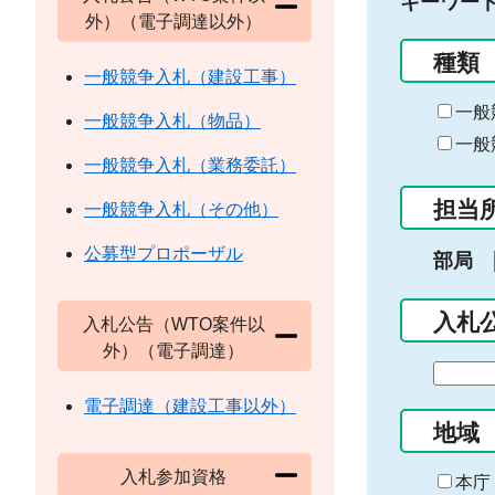
キーワー
外）（電子調達以外）
種類
一般競争入札（建設工事）
一般
一般競争入札（物品）
一般
一般競争入札（業務委託）
担当
一般競争入札（その他）
公募型プロポーザル
部局
入札
入札公告（WTO案件以
外）（電子調達）
期
間
電子調達（建設工事以外）
の
地域
始
入札参加資格
ま
本庁