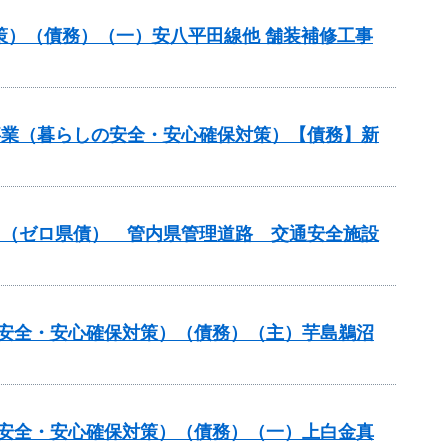
策）（債務）（一）安八平田線他 舗装補修工事
繕事業（暮らしの安全・安心確保対策）【債務】新
般）（ゼロ県債） 管内県管理道路 交通安全施設
の安全・安心確保対策）（債務）（主）芋島鵜沼
の安全・安心確保対策）（債務）（一）上白金真