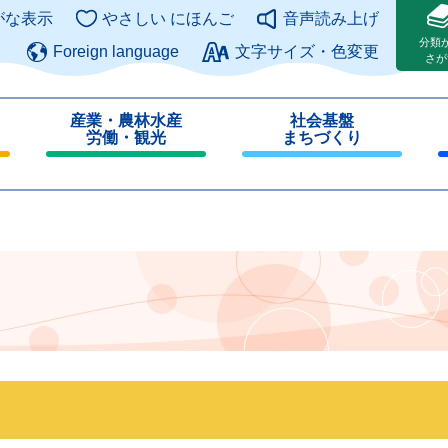
このページの本文へ
がな表示
やさしい にほんご
音声読み上げ
分類
Foreign language
文字サイズ・色変更
さが
産業・農林水産
社会基盤
労働・観光
まちづくり
閉
閉
じ
じ
る
る