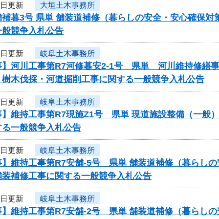
6日更新
大垣土木事務所
補暮3号 県単 舗装道補修（暮らしの安全・安心確保対
一般競争入札公告
5日更新
岐阜土木事務所
事】河川工事第R7河修暮安2-1号 県単 河川維持修
 樹木伐採・河道掘削工事に関する一般競争入札公告
5日更新
岐阜土木事務所
事】維持工事第R7現施Z1号 県単 現道施設整備（一
する一般競争入札公告
5日更新
岐阜土木事務所
】維持工事第R7安舗-5号 県単 舗装道補修（暮らし
舗装補修工事に関する一般競争入札公告
5日更新
岐阜土木事務所
】維持工事第R7安舗-2号 県単 舗装道補修（暮らし