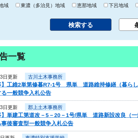
り
地域
東濃（多治見）地域
恵那地域
下呂地域
告一覧
13日更新
古川土木事務所
事】工維2単第修暮R7-1号 県単 道路維持修繕（暮ら
する一般競争入札公告
13日更新
郡上土木事務所
】単建工第道改－5－20－1号/県単 道路新設改良（
る事後審査型一般競争入札公告
9日更新
東濃特別支援学校