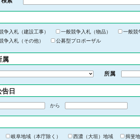
ド検索
検
索
す
る
キ
競争入札（建設工事）
一般競争入札（物品）
一般競
ー
競争入札（その他）
公募型プロポーザル
ワ
ー
所属
ド
を
所属
入
力
公告日
から
期
間
の
終
わ
岐阜地域（本庁除く）
西濃（大垣）地域
揖斐