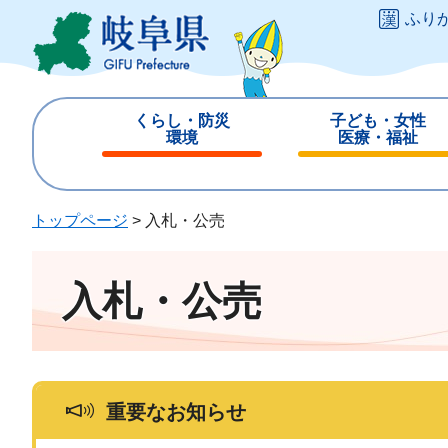
ペ
メ
ふり
ー
ニ
ジ
ュ
の
ー
先
を
くらし・防災
子ども・女性
頭
飛
環境
医療・福祉
で
ば
閉
閉
す
し
じ
じ
。
て
る
る
トップページ
>
入札・公売
本
文
へ
入札・公売
重要なお知らせ