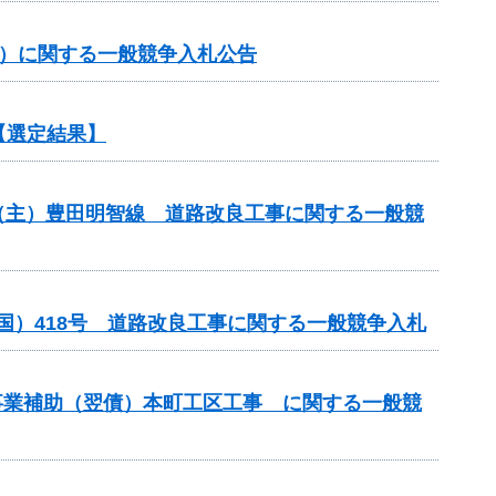
約）に関する一般競争入札公告
【選定結果】
）（主）豊田明智線 道路改良工事に関する一般競
国）418号 道路改良工事に関する一般競争入札
計画事業補助（翌債）本町工区工事 に関する一般競