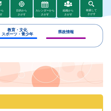
検索して
から
目的から
カレンダーから
組織から
さがす
す
さがす
さがす
さがす
教育・文化
県政情報
スポーツ・青少年
閉
閉
じ
じ
る
る