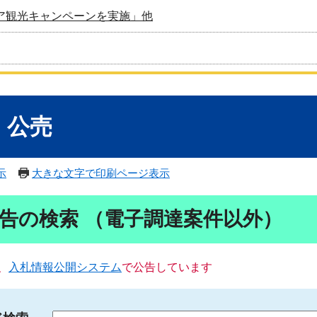
ア観光キャンペーンを実施」他
・公売
示
大きな文字で印刷ページ表示
告の検索 （電子調達案件以外）
、
入札情報公開システム
で公告しています