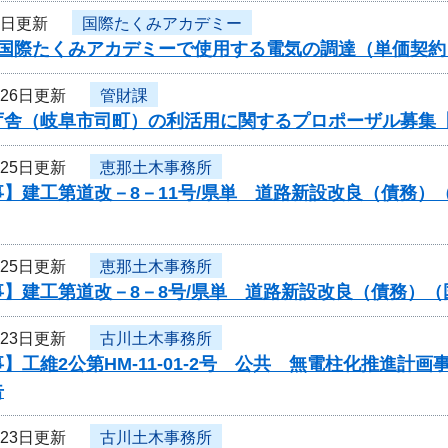
5日更新
国際たくみアカデミー
度国際たくみアカデミーで使用する電気の調達（単価契
月26日更新
管財課
庁舎（岐阜市司町）の利活用に関するプロポーザル募集
月25日更新
恵那土木事務所
事】建工第道改－8－11号/県単 道路新設改良（債務
月25日更新
恵那土木事務所
】建工第道改－8－8号/県単 道路新設改良（債務）（
月23日更新
古川土木事務所
】工維2公第HM-11-01-2号 公共 無電柱化推進
告
月23日更新
古川土木事務所