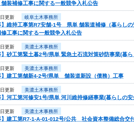
 舗装補修工事に関する一般競争入札公告
5日更新
岐阜土木事務所
】維持工事第R7安舗-1号 県単 舗装道補修（暮らし
補修工事に関する一般競争入札公告
5日更新
美濃土木事務所
】砂工第緊土暮2号/県単 緊急土石流対策砂防事業(暮
5日更新
美濃土木事務所
】建工第舗新4-2号/県単 舗装道新設（債務）工事
5日更新
美濃土木事務所
】河工第河修安1号/県単 河川維持修繕事業(暮らしの
5日更新
美濃土木事務所
】建工第R7-1-A-01-012号/公共 社会資本整備総