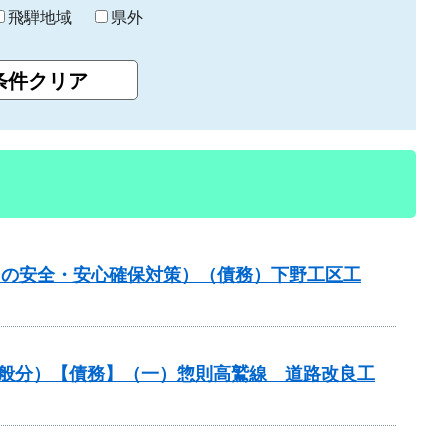
飛騨地域
県外
しの安全・安心確保対策）（債務）下野工区工
一般分）【債務】（一）惣則高鷲線 道路改良工