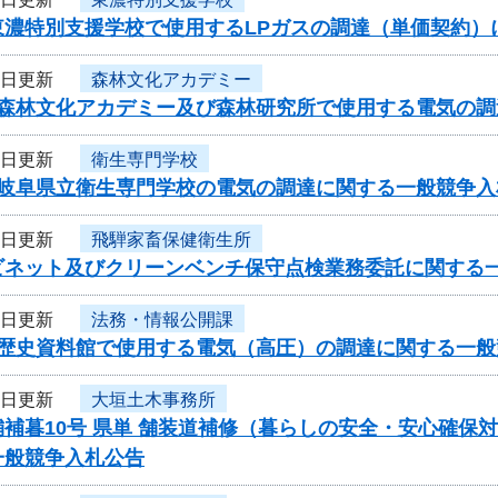
東濃特別支援学校で使用するLPガスの調達（単価契約
9日更新
森林文化アカデミー
度森林文化アカデミー及び森林研究所で使用する電気の
8日更新
衛生専門学校
度岐阜県立衛生専門学校の電気の調達に関する一般競争入
8日更新
飛騨家畜保健衛生所
ビネット及びクリーンベンチ保守点検業務委託に関する
6日更新
法務・情報公開課
度歴史資料館で使用する電気（高圧）の調達に関する一般
6日更新
大垣土木事務所
補暮10号 県単 舗装道補修（暮らしの安全・安心確保
一般競争入札公告