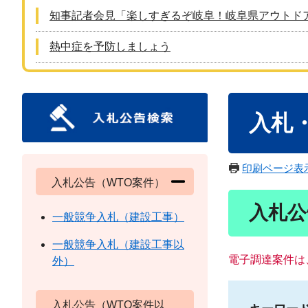
知事記者会見「楽しすぎるぞ岐阜！岐阜県アウトド
熱中症を予防しましょう
本
入札
文
印刷ページ表
入札公告（WTO案件）
入札公
一般競争入札（建設工事）
一般競争入札（建設工事以
電子調達案件は
外）
入札公告（WTO案件以