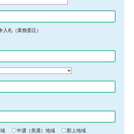
争入札（業務委託）
地域
中濃（美濃）地域
郡上地域