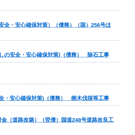
の安全・安心確保対策）（債務）（国）256号ほ
らしの安全・安心確保対策)（債務） 除石工事
安全・安心確保対策)（債務） 樹木伐採等工事
合交付金（道路改築）（翌債）国道248号道路改良工