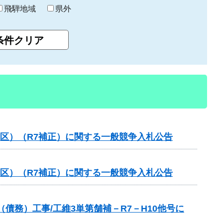
飛騨地域
県外
工区）（R7補正）に関する一般競争入札公告
工区）（R7補正）に関する一般競争入札公告
債務）工事/工維3単第舗補－R7－H10他号に