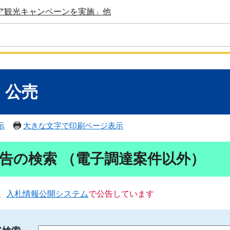
ア観光キャンペーンを実施」他
・公売
示
大きな文字で印刷ページ表示
告の検索 （電子調達案件以外）
、
入札情報公開システム
で公告しています