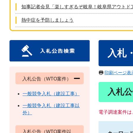
知事記者会見「楽しすぎるぞ岐阜！岐阜県アウトド
熱中症を予防しましょう
本
入札
文
印刷ページ表
入札公告（WTO案件）
入札公
一般競争入札（建設工事）
一般競争入札（建設工事以
電子調達案件は
外）
入札公告（WTO案件以