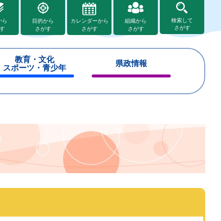
検索して
から
目的から
カレンダーから
組織から
さがす
す
さがす
さがす
さがす
教育・文化
県政情報
スポーツ・青少年
閉
閉
じ
じ
る
る