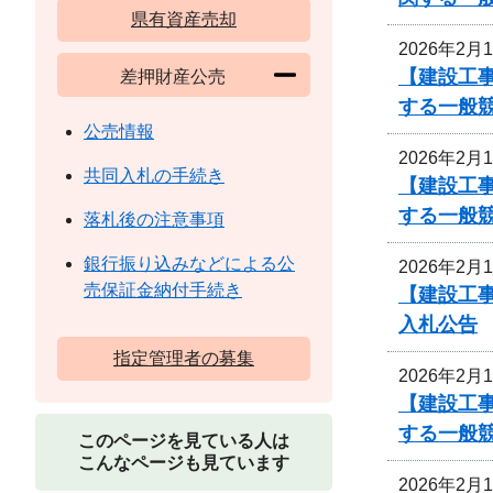
県有資産売却
2026年2月
【建設工事
差押財産公売
する一般
公売情報
2026年2月
共同入札の手続き
【建設工事
する一般
落札後の注意事項
銀行振り込みなどによる公
2026年2月
売保証金納付手続き
【建設工事
入札公告
指定管理者の募集
2026年2月
【建設工事
する一般
このページを見ている人は
こんなページも見ています
2026年2月