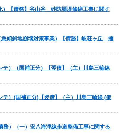
命化）【債務】谷山谷 砂防堰堤修繕工事に関す
金（急傾斜地崩壊対策事業）【債務】岐荘ヶ丘 擁
路メンテ）（国補正分）【翌債】（主）川島三輪線
メンテ）(国補正分)【翌債】（主）川島三輪線 (仮
）（債務）（一）安八海津線歩道整備工事に関する