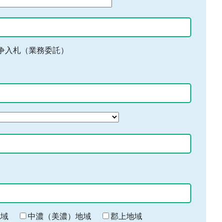
争入札（業務委託）
地域
中濃（美濃）地域
郡上地域