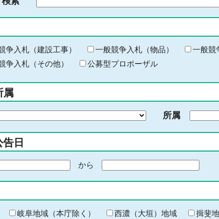
ド検索
検
索
す
る
キ
競争入札（建設工事）
一般競争入札（物品）
一般競
ー
競争入札（その他）
公募型プロポーザル
ワ
ー
所属
ド
を
所属
入
力
公告日
から
期
間
の
終
わ
岐阜地域（本庁除く）
西濃（大垣）地域
揖斐