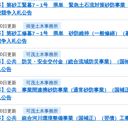
事】第砂工緊暮7－1号 県単 緊急土石流対策砂防事業
般競争入札公告
10日更新
揖斐土木事務所
事】第砂工修暮7－1号 県単 砂防維持（一般修繕）（
競争入札公告
10日更新
可茂土木事務所
】公共 防災・安全交付金（総合流域防災事業）（国補正
札公告
10日更新
可茂土木事務所
】公共 事業間連携砂防事業（通常砂防事業）（国補正）（
札公告
10日更新
可茂土木事務所
】公共 統合河川環境整備事業（国補正）（翌債）工事/工