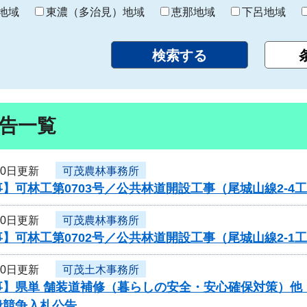
り
地域
東濃（多治見）地域
恵那地域
下呂地域
告一覧
10日更新
可茂農林事務所
】可林工第0703号／公共林道開設工事（尾城山線2-4
10日更新
可茂農林事務所
】可林工第0702号／公共林道開設工事（尾城山線2-1
10日更新
可茂土木事務所
】県単 舗装道補修（暮らしの安全・安心確保対策）他（
般競争入札公告