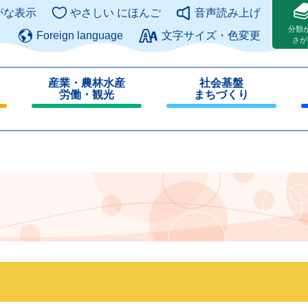
このページの本文へ
がな表示
やさしい にほんご
音声読み上げ
分類
Foreign language
文字サイズ・色変更
さが
産業・農林水産
社会基盤
労働・観光
まちづくり
閉
閉
じ
じ
る
る