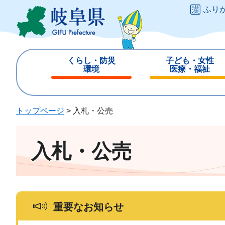
ペ
メ
ふり
ー
ニ
ジ
ュ
の
ー
先
を
くらし・防災
子ども・女性
頭
飛
環境
医療・福祉
で
ば
閉
閉
す
し
じ
じ
。
て
る
る
トップページ
>
入札・公売
本
文
へ
入札・公売
重要なお知らせ