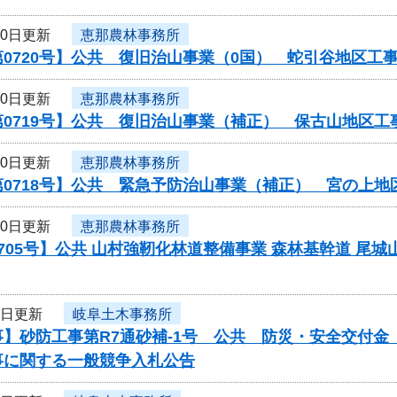
10日更新
恵那農林事務所
0720号】公共 復旧治山事業（0国） 蛇引谷地区工
10日更新
恵那農林事務所
第0719号】公共 復旧治山事業（補正） 保古山地区
10日更新
恵那農林事務所
第0718号】公共 緊急予防治山事業（補正） 宮の上
10日更新
恵那農林事務所
705号】公共 山村強靭化林道整備事業 森林基幹道 尾城山
9日更新
岐阜土木事務所
事】砂防工事第R7通砂補-1号 公共 防災・安全交付
事に関する一般競争入札公告