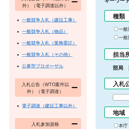
キーワー
外）（電子調達以外）
種類
一般競争入札（建設工事）
一般
一般競争入札（物品）
一般
一般競争入札（業務委託）
担当
一般競争入札（その他）
公募型プロポーザル
部局
入札
入札公告（WTO案件以
外）（電子調達）
期
間
電子調達（建設工事以外）
の
地域
始
入札参加資格
ま
本庁