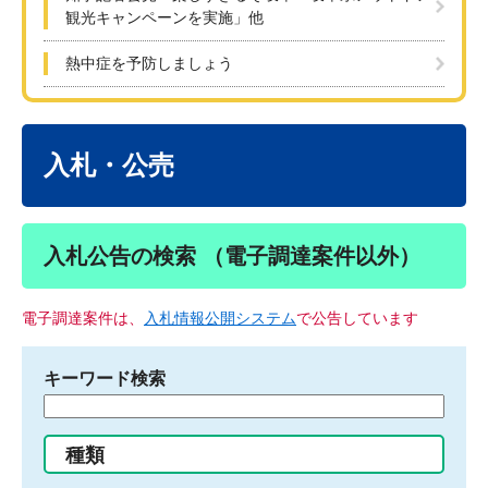
観光キャンペーンを実施」他
熱中症を予防しましょう
本
文
入札・公売
入札公告の検索 （電子調達案件以外）
電子調達案件は、
入札情報公開システム
で公告しています
キーワード検索
検
索
す
種類
る