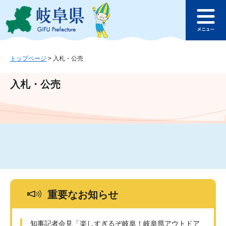
ペ
メ
このページの本文へ
ー
ニ
メ
ジ
ュ
ニ
の
ー
ュ
先
を
ー
頭
飛
トップページ
>
入札・公売
で
ば
す
し
入札・公売
。
て
本
文
へ
重要なお知らせ
知事記者会見「楽しすぎるぞ岐阜！岐阜県アウトドア