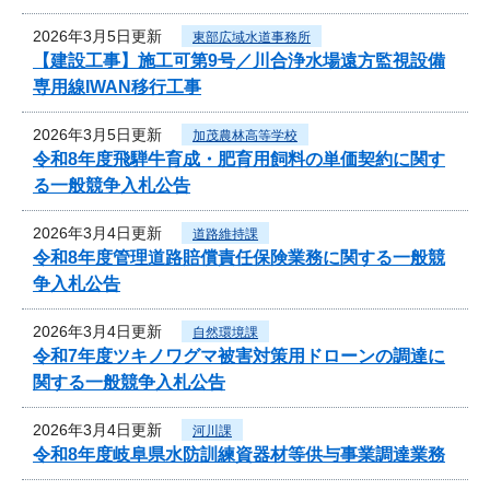
2026年3月5日更新
東部広域水道事務所
【建設工事】施工可第9号／川合浄水場遠方監視設備
専用線IWAN移行工事
2026年3月5日更新
加茂農林高等学校
令和8年度飛騨牛育成・肥育用飼料の単価契約に関す
る一般競争入札公告
2026年3月4日更新
道路維持課
令和8年度管理道路賠償責任保険業務に関する一般競
争入札公告
2026年3月4日更新
自然環境課
令和7年度ツキノワグマ被害対策用ドローンの調達に
関する一般競争入札公告
2026年3月4日更新
河川課
令和8年度岐阜県水防訓練資器材等供与事業調達業務