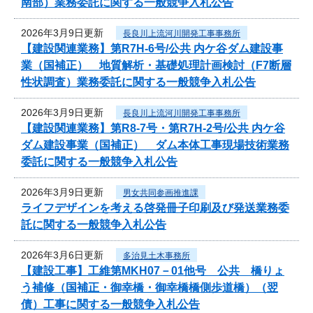
南部）業務委託に関する一般競争入札公告
2026年3月9日更新
長良川上流河川開発工事事務所
【建設関連業務】第R7H-6号/公共 内ケ谷ダム建設事
業（国補正） 地質解析・基礎処理計画検討（F7断層
性状調査）業務委託に関する一般競争入札公告
2026年3月9日更新
長良川上流河川開発工事事務所
【建設関連業務】第R8-7号・第R7H-2号/公共 内ケ谷
ダム建設事業（国補正） ダム本体工事現場技術業務
委託に関する一般競争入札公告
2026年3月9日更新
男女共同参画推進課
ライフデザインを考える啓発冊子印刷及び発送業務委
託に関する一般競争入札公告
2026年3月6日更新
多治見土木事務所
【建設工事】工維第MKH07－01他号 公共 橋りょ
う補修（国補正・御幸橋・御幸橋橋側歩道橋）（翌
債）工事に関する一般競争入札公告