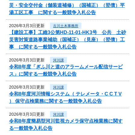
災・安全交付金（舗装道補修）（国補正）（翌債）平
湯工区工事 に関する一般競争入札公告
2026年3月3日更新
古川土木事務所
【建設工事】工維3公第HD-11-01-HK3号 公共 土砂
災害対策道路事業補助（国補正）（見座）（翌債）工
事 に関する一般競争入札公告
2026年3月3日更新
河川課
令和8年度「ぎふ川と道のアラームメール配信サービ
ス」に関する一般競争入札公告
2026年3月3日更新
河川課
令和8年度河川情報システム（ テレメータ・C C T V
） 保守点検業務に関する一般競争入札公告
2026年3月3日更新
河川課
令和8年度簡易型河川監視カメラ保守点検業務に関す
る一般競争入札公告