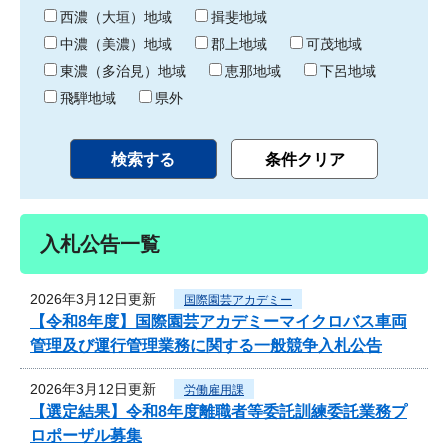
り
西濃（大垣）地域
揖斐地域
中濃（美濃）地域
郡上地域
可茂地域
東濃（多治見）地域
恵那地域
下呂地域
飛騨地域
県外
入札公告一覧
2026年3月12日更新
国際園芸アカデミー
【令和8年度】国際園芸アカデミーマイクロバス車両
管理及び運行管理業務に関する一般競争入札公告
2026年3月12日更新
労働雇用課
【選定結果】令和8年度離職者等委託訓練委託業務プ
ロポーザル募集