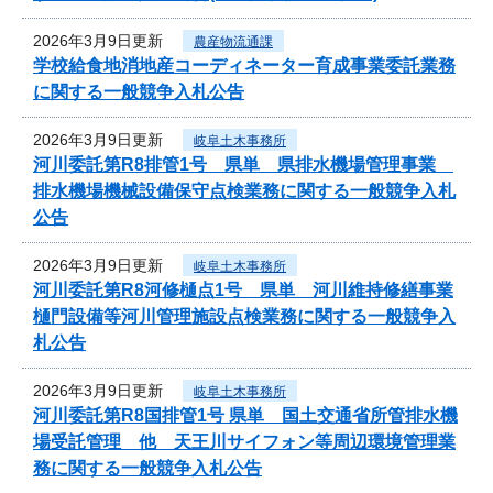
2026年3月9日更新
農産物流通課
学校給食地消地産コーディネーター育成事業委託業務
に関する一般競争入札公告
2026年3月9日更新
岐阜土木事務所
河川委託第R8排管1号 県単 県排水機場管理事業
排水機場機械設備保守点検業務に関する一般競争入札
公告
2026年3月9日更新
岐阜土木事務所
河川委託第R8河修樋点1号 県単 河川維持修繕事業
樋門設備等河川管理施設点検業務に関する一般競争入
札公告
2026年3月9日更新
岐阜土木事務所
河川委託第R8国排管1号 県単 国土交通省所管排水機
場受託管理 他 天王川サイフォン等周辺環境管理業
務に関する一般競争入札公告