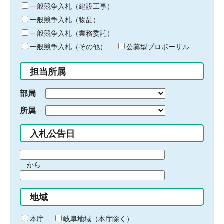
キ
一般競争入札（建設工事）
ー
一般競争入札（物品）
ワ
一般競争入札（業務委託）
ー
ド
一般競争入札（その他）
公募型プロポーザル
を
入
担当所属
力
部局
所属
入札公告日
期
から
間
期
の
間
始
地域
の
ま
終
り
わ
本庁
岐阜地域（本庁除く）