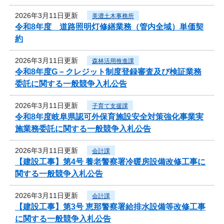
2026年3月11日更新
美濃土木事務所
令和8年度 道路照明灯修繕業務（管内全域）単価契
約
2026年3月11日更新
森林活用推進課
令和8年度G－クレジット制度登録審査及び検証業務
委託に関する一般競争入札公告
2026年3月11日更新
子育て支援課
令和8年度岐阜県認可外保育施設安全対策強化事業実
施業務委託に関する一般競争入札公告
2026年3月11日更新
会計課
【建設工事】第4号 養老警察署冷暖房設備改修工事に
関する一般競争入札公告
2026年3月11日更新
会計課
【建設工事】第3号 恵那警察署給排水設備等改修工事
に関する一般競争入札公告