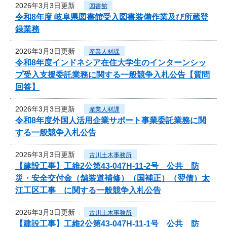
2026年3月3日更新
図書館
令和8年度 岐阜県図書館受入図書装備作業及び所蔵登
録業務
2026年3月3日更新
産業人材課
令和8年度インドネシア在住大学生のインターンシッ
プ受入支援委託業務に関する一般競争入札公告【質問
回答】
2026年3月3日更新
産業人材課
令和8年度外国人活用企業サポート事業委託業務に関
する一般競争入札公告
2026年3月3日更新
古川土木事務所
【建設工事】工維2公第43-047H-11-2号 公共 防
災・安全交付金（舗装道補修）（国補正）（翌債）太
江工区工事 に関する一般競争入札公告
2026年3月3日更新
古川土木事務所
【建設工事】工維2公第43-047H-11-1号 公共 防