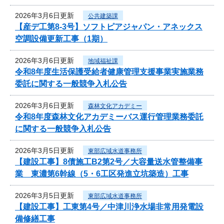
2026年3月6日更新
公共建築課
【産デ工第8-3号】ソフトピアジャパン・アネックス
空調設備更新工事（1期）
2026年3月6日更新
地域福祉課
令和8年度生活保護受給者健康管理支援事業実施業務
委託に関する一般競争入札公告
2026年3月6日更新
森林文化アカデミー
令和8年度森林文化アカデミーバス運行管理業務委託
に関する一般競争入札公告
2026年3月5日更新
東部広域水道事務所
【建設工事】8債施工B2第2号／大容量送水管整備事
業 東濃第6幹線（5・6工区発進立坑築造）工事
2026年3月5日更新
東部広域水道事務所
【建設工事】工東第4号／中津川浄水場非常用発電設
備修繕工事