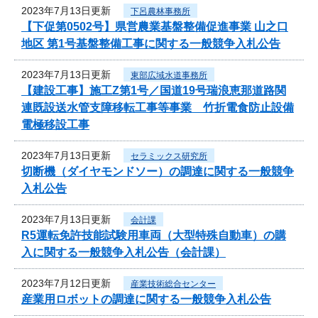
2023年7月13日更新
下呂農林事務所
【下促第0502号】県営農業基盤整備促進事業 山之口
地区 第1号基盤整備工事に関する一般競争入札公告
2023年7月13日更新
東部広域水道事務所
【建設工事】施工Z第1号／国道19号瑞浪恵那道路関
連既設送水管支障移転工事等事業 竹折電食防止設備
電極移設工事
2023年7月13日更新
セラミックス研究所
切断機（ダイヤモンドソー）の調達に関する一般競争
入札公告
2023年7月13日更新
会計課
R5運転免許技能試験用車両（大型特殊自動車）の購
入に関する一般競争入札公告（会計課）
2023年7月12日更新
産業技術総合センター
産業用ロボットの調達に関する一般競争入札公告