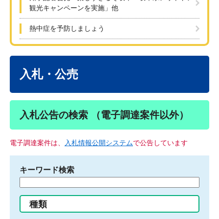
観光キャンペーンを実施」他
熱中症を予防しましょう
本
文
入札・公売
入札公告の検索 （電子調達案件以外）
電子調達案件は、
入札情報公開システム
で公告しています
キーワード検索
検
索
す
種類
る