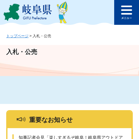
ペ
メ
このページの本文へ
ー
ニ
メ
ジ
ュ
ニ
の
ー
ュ
先
を
ー
頭
飛
トップページ
>
入札・公売
で
ば
す
し
入札・公売
。
て
本
文
へ
重要なお知らせ
知事記者会見「楽しすぎるぞ岐阜！岐阜県アウトドア