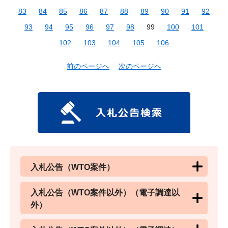
83
84
85
86
87
88
89
90
91
92
93
94
95
96
97
98
99
100
101
102
103
104
105
106
前のページへ
次のページへ
入札公告（WTO案件）
入札公告（WTO案件以外）（電子調達以
外）