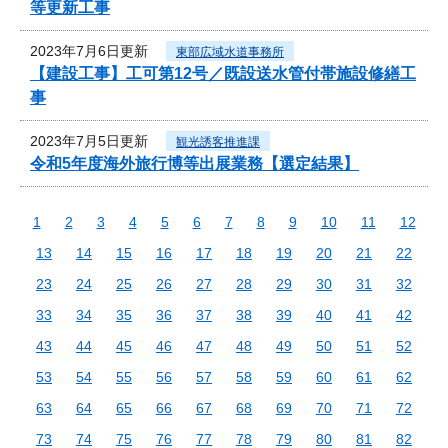
等更新工事
2023年7月6日更新
東部広域水道事務所
【建設工事】工可第12号／既設送水管付帯施設修繕工
事
2023年7月5日更新
観光誘客推進課
令和5年度海外旅行博等出展業務【選定結果】
1
2
3
4
5
6
7
8
9
10
11
12
13
14
15
16
17
18
19
20
21
22
23
24
25
26
27
28
29
30
31
32
33
34
35
36
37
38
39
40
41
42
43
44
45
46
47
48
49
50
51
52
53
54
55
56
57
58
59
60
61
62
63
64
65
66
67
68
69
70
71
72
73
74
75
76
77
78
79
80
81
82