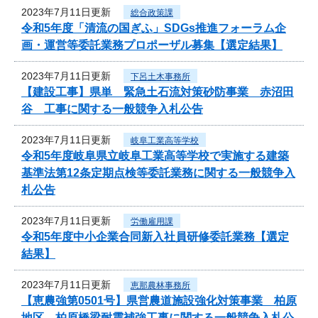
2023年7月11日更新
総合政策課
令和5年度「清流の国ぎふ」SDGs推進フォーラム企
画・運営等委託業務プロポーザル募集【選定結果】
2023年7月11日更新
下呂土木事務所
【建設工事】県単 緊急土石流対策砂防事業 赤沼田
谷 工事に関する一般競争入札公告
2023年7月11日更新
岐阜工業高等学校
令和5年度岐阜県立岐阜工業高等学校で実施する建築
基準法第12条定期点検等委託業務に関する一般競争入
札公告
2023年7月11日更新
労働雇用課
令和5年度中小企業合同新入社員研修委託業務【選定
結果】
2023年7月11日更新
恵那農林事務所
【恵農強第0501号】県営農道施設強化対策事業 柏原
地区 柏原橋梁耐震補強工事に関する一般競争入札公