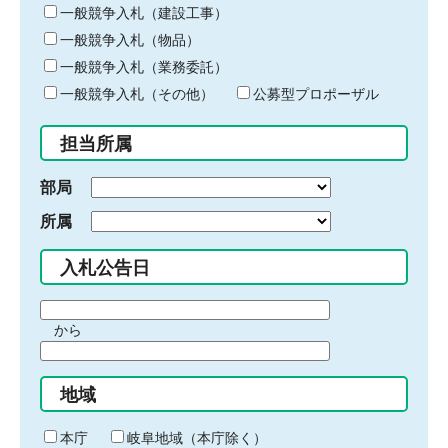
キ
一般競争入札（建設工事）
ー
一般競争入札（物品）
ワ
一般競争入札（業務委託）
ー
ド
一般競争入札（その他）
公募型プロポーザル
を
入
担当所属
力
部局
所属
入札公告日
期
から
間
期
の
間
始
地域
の
ま
終
り
わ
本庁
岐阜地域（本庁除く）