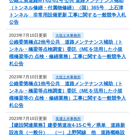
公維工第道維MT-02-01号 公共 道路メンテナンス補助
（トンネル修繕・付属物修繕）（国）365号 上石津
トンネル 非常用設備更新 工事に関する一般競争入札
公告
2023年7月10日更新
大垣土木事務所
公維委第橋点2他号公共 道路メンテナンス補助（ト
ンネル・橋梁等点検調査）委託（MEを活用した小規
模橋梁等の 点検・修繕業務）工事に関する一般競争入
札公告
2023年7月10日更新
大垣土木事務所
公維委第橋点1他号公共 道路メンテナンス補助（ト
ンネル・橋梁等点検調査）委託（MEを活用した小規
模橋梁等の 点検・修繕業務）工事に関する一般競争入
札公告
2023年7月10日更新
美濃土木事務所
【建設関連業務】建委第道改4-15-C号／県単 道路新
設改良（一般分） （一）上野関線 他 道路概略設