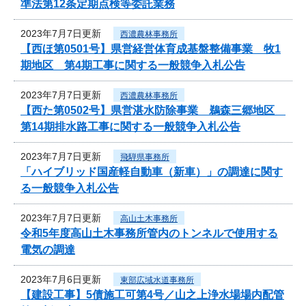
準法第12条定期点検等委託業務
2023年7月7日更新
西濃農林事務所
【西ほ第0501号】県営経営体育成基盤整備事業 牧1
期地区 第4期工事に関する一般競争入札公告
2023年7月7日更新
西濃農林事務所
【西た第0502号】県営湛水防除事業 鵜森三郷地区
第14期排水路工事に関する一般競争入札公告
2023年7月7日更新
飛騨県事務所
「ハイブリッド国産軽自動車（新車）」の調達に関す
る一般競争入札公告
2023年7月7日更新
高山土木事務所
令和5年度高山土木事務所管内のトンネルで使用する
電気の調達
2023年7月6日更新
東部広域水道事務所
【建設工事】5債施工可第4号／山之上浄水場場内配管