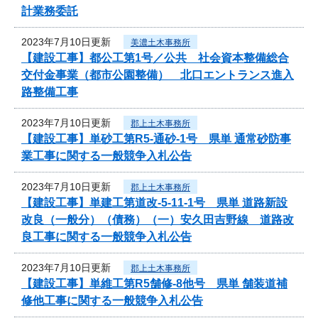
計業務委託
2023年7月10日更新
美濃土木事務所
【建設工事】都公工第1号／公共 社会資本整備総合
交付金事業（都市公園整備） 北口エントランス進入
路整備工事
2023年7月10日更新
郡上土木事務所
【建設工事】単砂工第R5-通砂-1号 県単 通常砂防事
業工事に関する一般競争入札公告
2023年7月10日更新
郡上土木事務所
【建設工事】単建工第道改-5-11-1号 県単 道路新設
改良（一般分）（債務）（一）安久田吉野線 道路改
良工事に関する一般競争入札公告
2023年7月10日更新
郡上土木事務所
【建設工事】単維工第R5舗修-8他号 県単 舗装道補
修他工事に関する一般競争入札公告