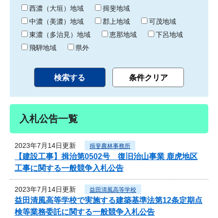
り
西濃（大垣）地域
揖斐地域
中濃（美濃）地域
郡上地域
可茂地域
東濃（多治見）地域
恵那地域
下呂地域
飛騨地域
県外
入札公告一覧
2023年7月14日更新
揖斐農林事務所
【建設工事】揖治第0502号 復旧治山事業 鹿虎地区
工事に関する一般競争入札公告
2023年7月14日更新
益田清風高等学校
益田清風高等学校で実施する建築基準法第12条定期点
検等業務委託に関する一般競争入札公告