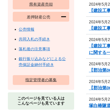
2024年5月
県有資産売却
【建設工
差押財産公売
2024年5月
【建設工
公売情報
共同入札の手続き
2024年5月
【建設工
落札後の注意事項
に関する
銀行振り込みなどによる公
2024年5月
売保証金納付手続き
【郡治第
指定管理者の募集
2024年5月
【郡治第0
このページを見ている人は
2024年5月
こんなページも見ています
塚白椿隧