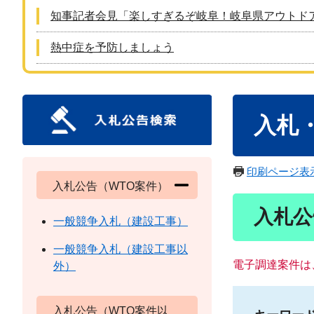
知事記者会見「楽しすぎるぞ岐阜！岐阜県アウトド
熱中症を予防しましょう
本
入札
文
印刷ページ表
入札公告（WTO案件）
入札公
一般競争入札（建設工事）
一般競争入札（建設工事以
電子調達案件は
外）
入札公告（WTO案件以