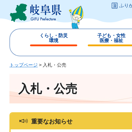
ペ
メ
ふり
ー
ニ
ジ
ュ
の
ー
先
を
くらし・防災
子ども・女性
頭
飛
環境
医療・福祉
で
ば
閉
閉
す
し
じ
じ
。
て
る
る
トップページ
>
入札・公売
本
文
へ
入札・公売
重要なお知らせ