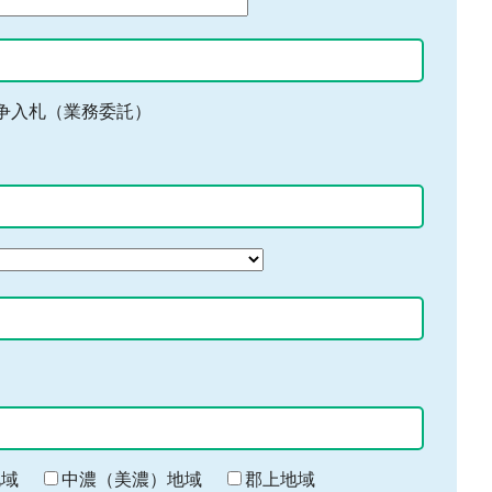
争入札（業務委託）
地域
中濃（美濃）地域
郡上地域