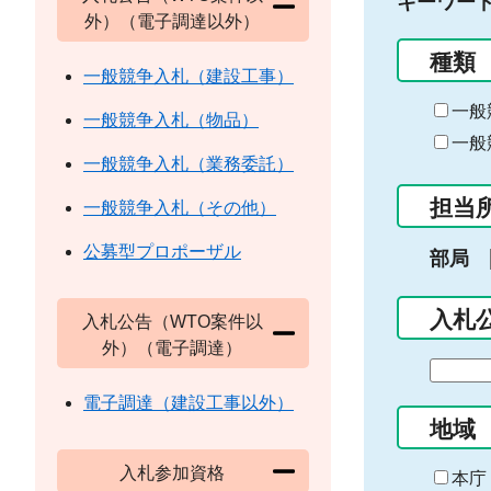
キーワー
外）（電子調達以外）
種類
一般競争入札（建設工事）
一般
一般競争入札（物品）
一般
一般競争入札（業務委託）
担当
一般競争入札（その他）
公募型プロポーザル
部局
入札
入札公告（WTO案件以
外）（電子調達）
期
間
電子調達（建設工事以外）
の
地域
始
入札参加資格
ま
本庁