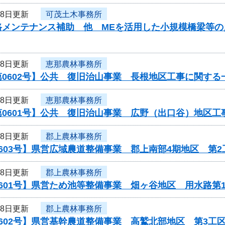
28日更新
可茂土木事務所
路メンテナンス補助 他 MEを活用した小規模橋梁等
28日更新
恵那農林事務所
0602号】公共 復旧治山事業 長根地区工事に関する
28日更新
恵那農林事務所
第0601号】公共 復旧治山事業 広野（出口谷）地区
28日更新
郡上農林事務所
603号】県営広域農道整備事業 郡上南部4期地区 第2
28日更新
郡上農林事務所
601号】県営ため池等整備事業 畑ヶ谷地区 用水路第
28日更新
郡上農林事務所
602号】県営基幹農道整備事業 高鷲北部地区 第3工