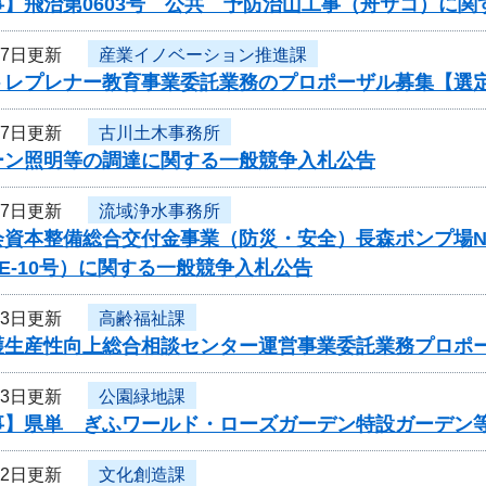
事】飛治第0603号 公共 予防治山工事（舟サコ）に関
27日更新
産業イノベーション推進課
トレプレナー教育事業委託業務のプロポーザル募集【選
27日更新
古川土木事務所
ルーン照明等の調達に関する一般競争入札公告
27日更新
流域浄水事務所
会資本整備総合交付金事業（防災・安全）長森ポンプ場N
-PE-10号）に関する一般競争入札公告
23日更新
高齢福祉課
護生産性向上総合相談センター運営事業委託業務プロポ
23日更新
公園緑地課
事】県単 ぎふワールド・ローズガーデン特設ガーデン
22日更新
文化創造課