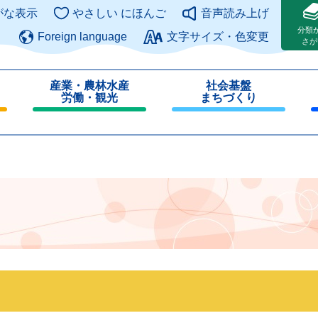
このページの本文へ
がな表示
やさしい にほんご
音声読み上げ
分類
Foreign language
文字サイズ・色変更
さが
産業・農林水産
社会基盤
労働・観光
まちづくり
閉
閉
じ
じ
る
る