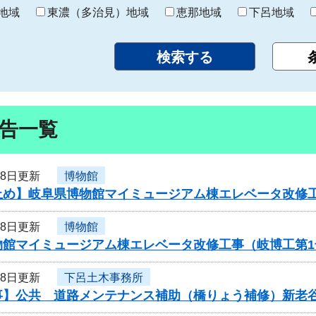
り
地域
東濃（多治見）地域
恵那地域
下呂地域
告一覧
28日更新
博物館
止め】岐阜県博物館マイミュージアム棟エレベータ改修
28日更新
博物館
物館マイミュージアム棟エレベータ改修工事（岐博工第
28日更新
下呂土木事務所
事】公共 道路メンテナンス補助（橋りょう補修）新老