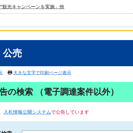
ア観光キャンペーンを実施」他
・公売
示
大きな文字で印刷ページ表示
告の検索 （電子調達案件以外）
、
入札情報公開システム
で公告しています