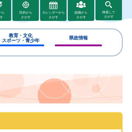
検索して
から
目的から
カレンダーから
組織から
さがす
す
さがす
さがす
さがす
教育・文化
県政情報
スポーツ・青少年
閉
閉
じ
じ
る
る