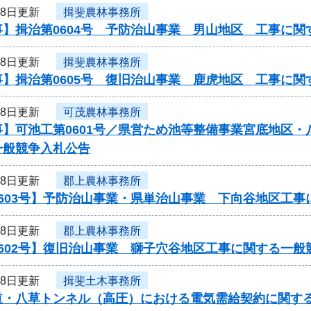
28日更新
揖斐農林事務所
事】揖治第0604号 予防治山事業 男山地区 工事に関
28日更新
揖斐農林事務所
事】揖治第0605号 復旧治山事業 鹿虎地区 工事に関
28日更新
可茂農林事務所
事】可池工第0601号／県営ため池等整備事業宮底地区
一般競争入札公告
28日更新
郡上農林事務所
0603号】予防治山事業・県単治山事業 下向谷地区工
28日更新
郡上農林事務所
602号】復旧治山事業 獅子穴谷地区工事に関する一般
28日更新
揖斐土木事務所
道・八草トンネル（高圧）における電気需給契約に関す