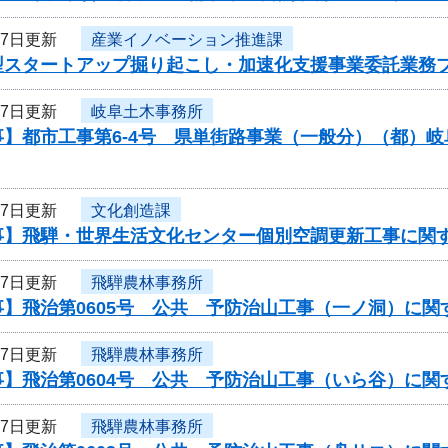
27日更新
産業イノベーション推進課
型スタートアップ掘り起こし・加速化支援事業委託業務
27日更新
岐阜土木事務所
事】都市工事第6-4号 県単街路事業（一般分）（都）
27日更新
文化創造課
事】飛騨・世界生活文化センター個別空調更新工事に関
27日更新
飛騨農林事務所
事】飛治第0605号 公共 予防治山工事（一ノ洞）に関
27日更新
飛騨農林事務所
事】飛治第0604号 公共 予防治山工事（いら谷）に関
27日更新
飛騨農林事務所