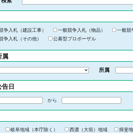
ド検索
検
索
す
る
キ
競争入札（建設工事）
一般競争入札（物品）
一般競
ー
競争入札（その他）
公募型プロポーザル
ワ
ー
所属
ド
を
所属
入
力
公告日
から
期
間
の
終
わ
岐阜地域（本庁除く）
西濃（大垣）地域
揖斐