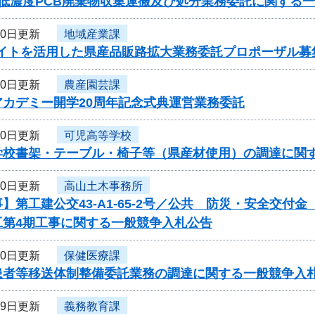
 低濃度PCB廃棄物収集運搬及び処分業務委託に関する
20日更新
地域産業課
サイトを活用した県産品販路拡大業務委託プロポーザル募
20日更新
農産園芸課
アカデミー開学20周年記念式典運営業務委託
20日更新
可児高等学校
学校書架・テーブル・椅子等（県産材使用）の調達に関
20日更新
高山土木事務所
】第工建公交43-A1-65-2号／公共 防災・安全交付
工第4期工事に関する一般競争入札公告
20日更新
保健医療課
患者等移送体制整備委託業務の調達に関する一般競争入
19日更新
義務教育課