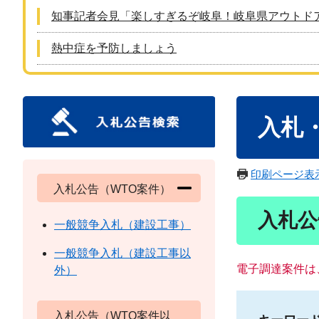
知事記者会見「楽しすぎるぞ岐阜！岐阜県アウトド
熱中症を予防しましょう
本
入札
文
印刷ページ表
入札公告（WTO案件）
入札公
一般競争入札（建設工事）
一般競争入札（建設工事以
電子調達案件は
外）
入札公告（WTO案件以