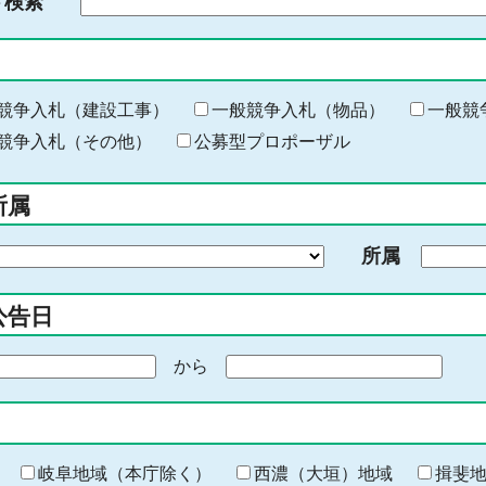
ド検索
検
索
す
る
キ
競争入札（建設工事）
一般競争入札（物品）
一般競
ー
競争入札（その他）
公募型プロポーザル
ワ
ー
所属
ド
を
所属
入
力
公告日
から
期
間
の
終
わ
岐阜地域（本庁除く）
西濃（大垣）地域
揖斐