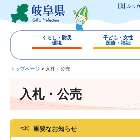
ペ
メ
ふり
ー
ニ
ジ
ュ
の
ー
先
を
くらし・防災
子ども・女性
頭
飛
環境
医療・福祉
で
ば
閉
閉
す
し
じ
じ
。
て
る
る
トップページ
>
入札・公売
本
文
へ
入札・公売
重要なお知らせ