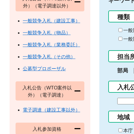
キーワー
外）（電子調達以外）
種類
一般競争入札（建設工事）
一般
一般競争入札（物品）
一般
一般競争入札（業務委託）
担当
一般競争入札（その他）
公募型プロポーザル
部局
入札
入札公告（WTO案件以
外）（電子調達）
期
間
電子調達（建設工事以外）
の
地域
始
入札参加資格
ま
本庁