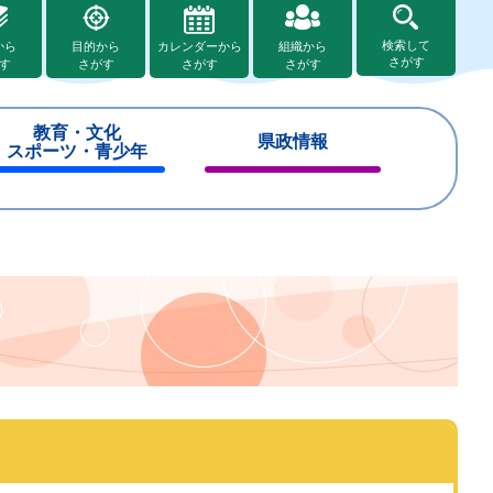
検索して
から
目的から
カレンダーから
組織から
さがす
す
さがす
さがす
さがす
教育・文化
県政情報
スポーツ・青少年
閉
閉
じ
じ
る
る