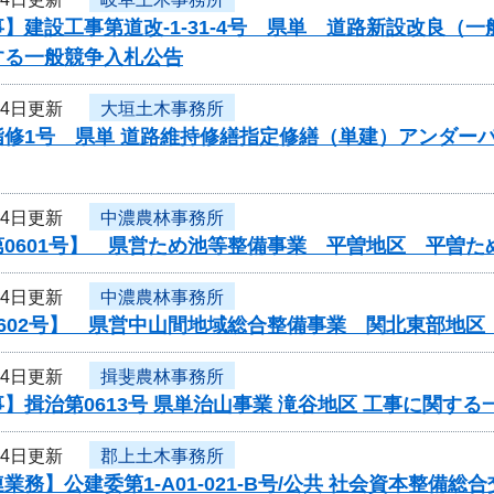
】建設工事第道改-1-31-4号 県単 道路新設改良
する一般競争入札公告
24日更新
大垣土木事務所
指修1号 県単 道路維持修繕指定修繕（単建）アンダー
24日更新
中濃農林事務所
第0601号】 県営ため池等整備事業 平曽地区 平曽
24日更新
中濃農林事務所
0602号】 県営中山間地域総合整備事業 関北東部地
24日更新
揖斐農林事務所
】揖治第0613号 県単治山事業 滝谷地区 工事に関す
24日更新
郡上土木事務所
業務】公建委第1-A01-021-B号/公共 社会資本整備