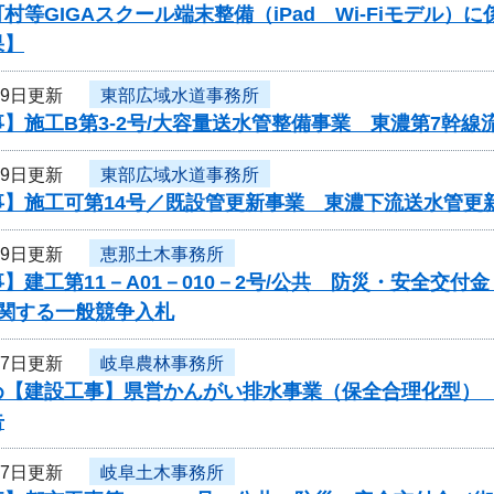
村等GIGAスクール端末整備（iPad Wi-Fiモデル
果】
19日更新
東部広域水道事務所
】施工B第3-2号/大容量送水管整備事業 東濃第7幹線
19日更新
東部広域水道事務所
事】施工可第14号／既設管更新事業 東濃下流送水管更
19日更新
恵那土木事務所
】建工第11－A01－010－2号/公共 防災・安全交付
に関する一般競争入札
17日更新
岐阜農林事務所
め【建設工事】県営かんがい排水事業（保全合理化型）
告
17日更新
岐阜土木事務所