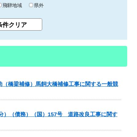
飛騨地域
県外
補助（橋梁補修）馬飼大橋補修工事に関する一般競
般分）（債務）（国）157号 道路改良工事に関す