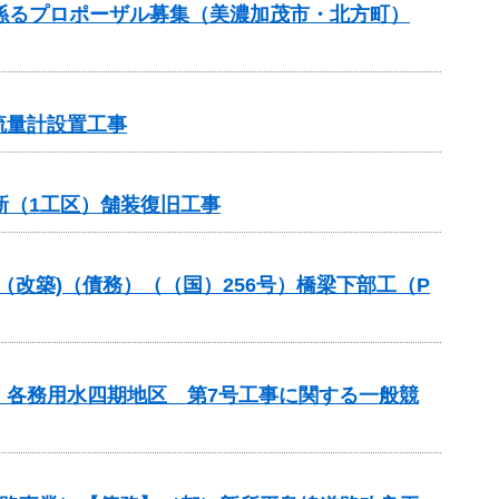
）に係るプロポーザル募集（美濃加茂市・北方町）
流量計設置工事
新（1工区）舗装復旧工事
金（改築)（債務）（（国）256号）橋梁下部工（P
 各務用水四期地区 第7号工事に関する一般競