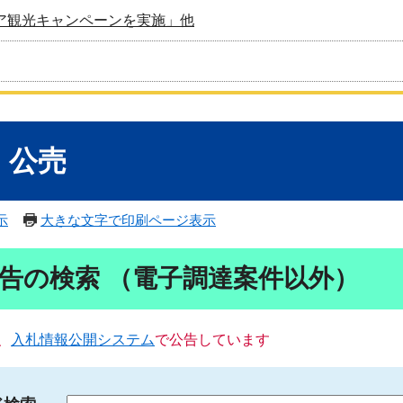
ア観光キャンペーンを実施」他
・公売
示
大きな文字で印刷ページ表示
告の検索 （電子調達案件以外）
、
入札情報公開システム
で公告しています