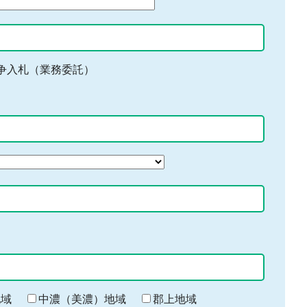
争入札（業務委託）
地域
中濃（美濃）地域
郡上地域