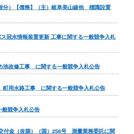
（一般分）【債務】（主）岐阜美山線他 標識設置
パス冠水情報装置更新 工事に関する一般競争入札
ため池改修工事 に関する一般競争入札公告
区 町用水路工事 に関する一般競争入札公告
る一般競争入札公告
総合交付金（改築）（国）256号 測量業務委託に関