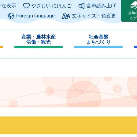
このページの本文へ
がな表示
やさしい にほんご
音声読み上げ
分類
Foreign language
文字サイズ・色変更
さが
産業・農林水産
社会基盤
労働・観光
まちづくり
閉
閉
じ
じ
る
る