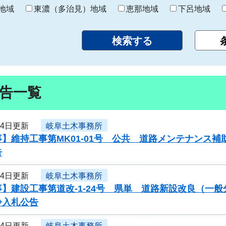
り
地域
東濃（多治見）地域
恵那地域
下呂地域
告一覧
24日更新
岐阜土木事務所
】維持工事第MK01-01号 公共 道路メンテナンス
告
24日更新
岐阜土木事務所
】建設工事第道改-1-24号 県単 道路新設改良（一
争入札公告
24日更新
岐阜土木事務所