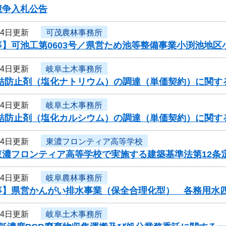
競争入札公告
24日更新
可茂農林事務所
事】可池工第0603号／県営ため池等整備事業小渕池地区
24日更新
岐阜土木事務所
凍結防止剤（塩化ナトリウム）の調達（単価契約）に関す
24日更新
岐阜土木事務所
凍結防止剤（塩化カルシウム）の調達（単価契約）に関す
24日更新
東濃フロンティア高等学校
東濃フロンティア高等学校で実施する建築基準法第12条
24日更新
岐阜農林事務所
事】県営かんがい排水事業（保全合理化型） 各務用水
24日更新
岐阜土木事務所