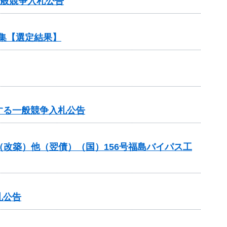
一般競争入札公告
集【選定結果】
する一般競争入札公告
金（改築）他（翌債）（国）156号福島バイパス工
札公告