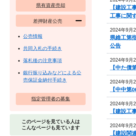
県有資産売却
【建設工事
工事に関
差押財産公売
2024年9月
公売情報
県維工第
公告
共同入札の手続き
2024年9月
落札後の注意事項
【中た債
銀行振り込みなどによる公
売保証金納付手続き
2024年9月
【中中第
指定管理者の募集
2024年9月
【建設工事
このページを見ている人は
2024年9月
こんなページも見ています
【建設関連