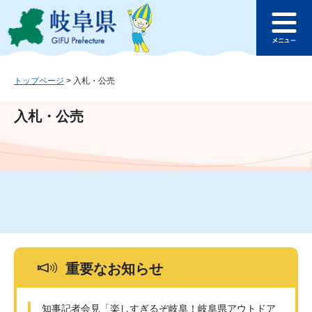
ペ
メ
このページの本文へ
ー
ニ
メ
ジ
ュ
ニ
の
ー
ュ
先
を
ー
頭
飛
トップページ
>
入札・公売
で
ば
す
し
入札・公売
。
て
本
文
へ
重要なお知らせ
知事記者会見「楽しすぎるぞ岐阜！岐阜県アウトドア