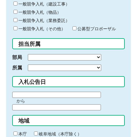
キ
一般競争入札（建設工事）
ー
一般競争入札（物品）
ワ
一般競争入札（業務委託）
ー
ド
一般競争入札（その他）
公募型プロポーザル
を
入
担当所属
力
部局
所属
入札公告日
期
から
間
期
の
間
始
地域
の
ま
終
り
わ
本庁
岐阜地域（本庁除く）