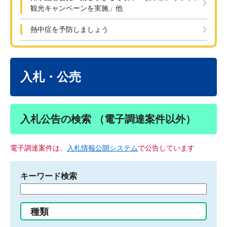
観光キャンペーンを実施」他
熱中症を予防しましょう
本
文
入札・公売
入札公告の検索 （電子調達案件以外）
電子調達案件は、
入札情報公開システム
で公告しています
キーワード検索
検
索
す
種類
る