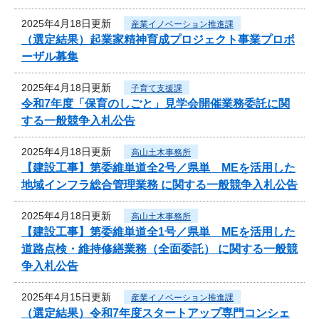
2025年4月18日更新
産業イノベーション推進課
（選定結果）起業家精神育成プロジェクト事業プロポ
ーザル募集
2025年4月18日更新
子育て支援課
令和7年度「保育のしごと」見学会開催業務委託に関
する一般競争入札公告
2025年4月18日更新
高山土木事務所
【建設工事】第委維単道全2号／県単 MEを活用した
地域インフラ総合管理業務 に関する一般競争入札公告
2025年4月18日更新
高山土木事務所
【建設工事】第委維単道全1号／県単 MEを活用した
道路点検・維持修繕業務（全面委託） に関する一般競
争入札公告
2025年4月15日更新
産業イノベーション推進課
（選定結果）令和7年度スタートアップ専門コンシェ