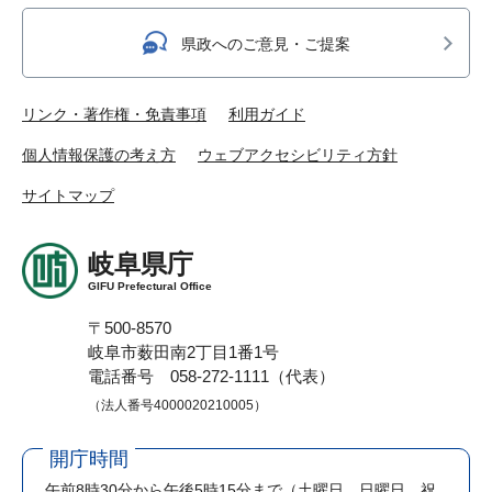
県政へのご意見・ご提案
リンク・著作権・免責事項
利用ガイド
個人情報保護の考え方
ウェブアクセシビリティ方針
サイトマップ
岐阜県庁
GIFU Prefectural Office
〒500-8570
岐阜市薮田南2丁目1番1号
電話番号 058-272-1111（代表）
（法人番号4000020210005）
開庁時間
午前8時30分から午後5時15分まで
（土曜日、日曜日、祝