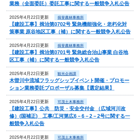
業務（全面委託）委託工事に関する一般競争入札公告
2025年4月22日更新
揖斐農林事務所
【建設工事】揖治第0702号 緊急機能強化・老朽化対
策事業 原谷地区工事（補）に関する一般競争入札公告
2025年4月22日更新
揖斐農林事務所
【建設工事】揖治第0701号 緊急総合治山事業 白谷地
区工事（補）に関する一般競争入札公告
2025年4月22日更新
観光企画課
木曽川中流域フラッグシップイベント開催・プロモー
ション業務委託プロポーザル募集【選定結果】
2025年4月22日更新
可茂土木事務所
【建設工事】公共 防災・安全交付金 （広域河川改
修）(国補正) 工事/工河第広6－6－2－2号に関する一
般競争入札公告
2025年4月22日更新
可茂土木事務所