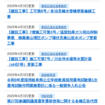
2025年4月3日更新
東部広域水道事務所
【建設工事】工可第8号／多治見橋水管橋塗装修繕工
事
2025年4月3日更新
東部広域水道事務所
【建設工事】7債施工可第3号／温室効果ガス排出抑制
事業 御嵩兼山増圧ポンプ場伏見兼山送水ポンプ更新
工事
2025年4月3日更新
東部広域水道事務所
【建設工事】施工可第7号／川合浄水場等水質計器
（pH計等）更新工事
2025年4月3日更新
高校教育課
令和9年度採用岐阜県公立学校教員採用選考試験第1次
選考試験作問業務委託に係る一般競争入札公告
2025年4月3日更新
市町村課
第27回参議院議員通常選挙啓発に関する各種広告代理