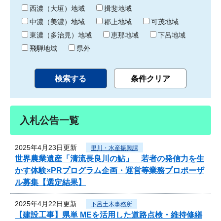
り
西濃（大垣）地域
揖斐地域
中濃（美濃）地域
郡上地域
可茂地域
東濃（多治見）地域
恵那地域
下呂地域
飛騨地域
県外
入札公告一覧
2025年4月23日更新
里川・水産振興課
世界農業遺産「清流長良川の鮎」 若者の発信力を生
かす体験×PRプログラム企画・運営等業務プロポーザ
ル募集【選定結果】
2025年4月22日更新
下呂土木事務所
【建設工事】県単 MEを活用した道路点検・維持修繕