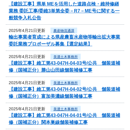
【建設工事】県単 MEを活用した道路点検・維持修繕
業務 委託工事/委維3単第全委－R7－ME号に関する一
般競争入札公告
2025年4月21日更新
農産物流通課
輸出事業者育成による県産農畜水産物等輸出拡大事業
委託業務プロポーザル募集【選定結果】
2025年4月21日更新
美濃土木事務所
【建設工事】維工第43-047H-04-03号/公共 舗装道補
修（国補正分）勝山山田線舗装補修工事
2025年4月21日更新
美濃土木事務所
【建設工事】維工第43-047H-04-02号/公共 舗装道補
修（国補正分）富加美濃線舗装補修工事
2025年4月21日更新
美濃土木事務所
【建設工事】維工第43-047H-04-01号/公共 舗装道補
修（国補正分）関本巣線舗装補修工事