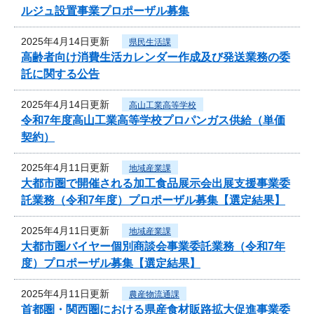
ルジュ設置事業プロポーザル募集
2025年4月14日更新
県民生活課
高齢者向け消費生活カレンダー作成及び発送業務の委
託に関する公告
2025年4月14日更新
高山工業高等学校
令和7年度高山工業高等学校プロパンガス供給（単価
契約）
2025年4月11日更新
地域産業課
大都市圏で開催される加工食品展示会出展支援事業委
託業務（令和7年度）プロポーザル募集【選定結果】
2025年4月11日更新
地域産業課
大都市圏バイヤー個別商談会事業委託業務（令和7年
度）プロポーザル募集【選定結果】
2025年4月11日更新
農産物流通課
首都圏・関西圏における県産食材販路拡大促進事業委