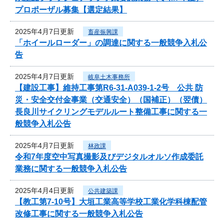
プロポーザル募集【選定結果】
2025年4月7日更新
畜産振興課
「ホイールローダー」の調達に関する一般競争入札公
告
2025年4月7日更新
岐阜土木事務所
【建設工事】維持工事第R6-31-A039-1-2号 公共 防
災・安全交付金事業（交通安全）（国補正）（翌債）
長良川サイクリングモデルルート整備工事に関する一
般競争入札公告
2025年4月7日更新
林政課
令和7年度空中写真撮影及びデジタルオルソ作成委託
業務に関する一般競争入札公告
2025年4月4日更新
公共建築課
【教工第7-10号】大垣工業高等学校工業化学科棟配管
改修工事に関する一般競争入札公告