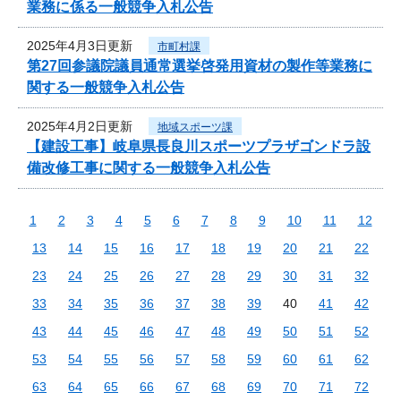
業務に係る一般競争入札公告
2025年4月3日更新
市町村課
第27回参議院議員通常選挙啓発用資材の製作等業務に
関する一般競争入札公告
2025年4月2日更新
地域スポーツ課
【建設工事】岐阜県長良川スポーツプラザゴンドラ設
備改修工事に関する一般競争入札公告
1
2
3
4
5
6
7
8
9
10
11
12
13
14
15
16
17
18
19
20
21
22
23
24
25
26
27
28
29
30
31
32
33
34
35
36
37
38
39
40
41
42
43
44
45
46
47
48
49
50
51
52
53
54
55
56
57
58
59
60
61
62
63
64
65
66
67
68
69
70
71
72