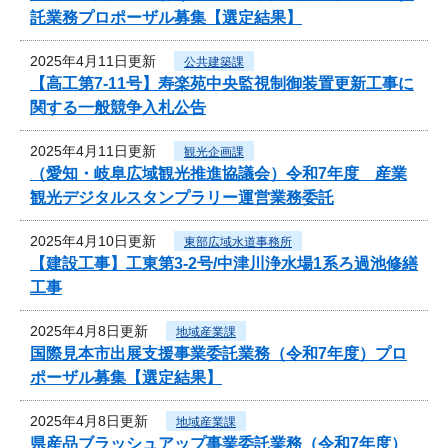
託業務プロポーザル募集【選定結果】
2025年4月11日更新
公共建築課
【高工第7-11号】寿楽苑中央監視制御装置更新工事に
関する一般競争入札公告
2025年4月11日更新
観光企画課
（愛知・岐阜広域観光推進協議会）令和7年度 産業
観光デジタルスタンプラリー運営業務委託
2025年4月10日更新
東部広域水道事務所
【建設工事】工東第3-2号/中津川浄水場1系ろ過池修繕
工事
2025年4月8日更新
地域産業課
国際見本市出展支援事業委託業務（令和7年度）プロ
ポーザル募集【選定結果】
2025年4月8日更新
地域産業課
県産品ブラッシュアップ事業委託業務（令和7年度）